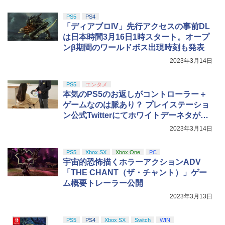
PS5
PS4
「ディアブロIV」先行アクセスの事前DL
は日本時間3月16日1時スタート。オープ
ンβ期間のワールドボス出現時刻も発表
2023年3月14日
PS5
エンタメ
本気のPS5のお返しがコントローラー＋
ゲームなのは脈あり？ プレイステーショ
ン公式Twitterにてホワイトデーネタが投
稿
2023年3月14日
PS5
Xbox SX
Xbox One
PC
宇宙的恐怖描くホラーアクションADV
「THE CHANT（ザ・チャント）」ゲー
ム概要トレーラー公開
2023年3月13日
PS5
PS4
Xbox SX
Switch
WIN