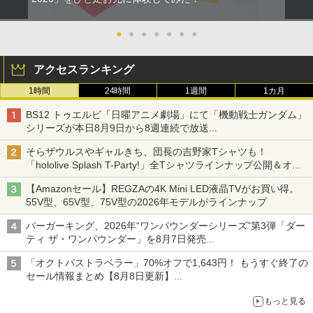
●
●
●
●
●
●
●
アクセスランキング
1時間
24時間
1週間
1カ月
BS12 トゥエルビ「日曜アニメ劇場」にて「機動戦士ガンダム」
シリーズが本日8月9日から8週連続で放送
初回は「機動戦士ガンダム【HDリマスター版】」
そらザウルスやギャルきち、団長の吉野家Tシャツも！
「hololive Splash T-Party!」全Tシャツラインナップ公開＆オン
ライン販売開始
【Amazonセール】REGZAの4K Mini LED液晶TVがお買い得。
55V型、65V型、75V型の2026年モデルがラインナップ
バーガーキング、2026年“ワンパウンダーシリーズ”第3弾「ダー
ティ ザ・ワンパウンダー」を8月7日発売
「特製ガーリックマヨソース」を使用した超大型チーズバーガー
「オクトパストラベラー」70%オフで1,643円！ もうすぐ終了の
セール情報まとめ【8月8日更新】
ニンテンドーeショップでは「大神 絶景版」が67%オフで990円
もっと見る