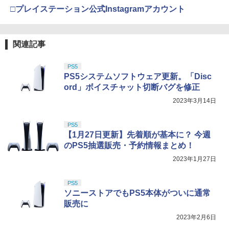
劇場版「鬼滅の刃」無限城編 第一章 猗
3
DARD EDITION【4K ULTRA HD】（早
□プレイステーション公式Instagramアカウント
窩座再来 通常版 [DVD]
【中古】PS5ソフト アサシン クリード
期予約特典なし） [ 井上雄彦 ]
4
シャドウズ スタンダードエディション
【純正品】Xbox ワイヤレス コントロー
4
任天堂 amiibo マンタロー スプラトゥー
￥3,523
4
【佐々店】
【純正品】DualSense ワイヤレスコン
ラー (カーボンブラック)
ニンテンドープリペイド番号 9000円|オ
4
￥5,280
4
ンシリーズ ※大量購入時には納期にお時
トローラー ミッドナイト ブラック(CFI-
ンラインコード版
関連記事
間がかかる場合があります
ZCT2J01)
￥5,000
￥8,020
￥9,000
￥2,600
￥10,737
PS5
【特典】攻殻機動隊 SAC_2045 最後の
5
劇場版「鬼滅の刃」無限城編 第一章 猗
4
PS5システムソフトウェア更新。「Disc
人間(特装限定版)【Blu-ray】(第1弾・第
窩座再来 完全生産限定版 [Blu-ray]
【特典】METAL GEAR SOLID : MASTE
【純正品】Xbox Elite ワイヤレス コン
2弾キービジュアル使用ステッカーセッ
ord」ボイスチャット切断バグを修正
5
5
R COLLECTION Vol.2 PS5版(【早期購
トローラー Series 2 Core Edition (ホワ
ト(2枚1セット・袋入れ)) [ 士郎正宗 ]
ニンテンドープリペイド番号 5000円|オ
5
Switch2 ケース レザーケース スイッチ2
￥8,698
2023年3月14日
5
入封入特典】DLCチラシ)
【純正品】DualSense ワイヤレスコン
イト)
ンラインコード版
5
Nintendo 対応 スイッチ スイッチツー
トローラー(CFI-ZCT2J)
￥5,535
シンプル ミニマル PUレザー 革 カバー
￥5,742
￥18,500
￥5,000
PS5
ポーチ ストラップ付属 オシャレ ソフト
￥10,737
【1月27日更新】先着順が基本に？ 今週
収納 ガジェットケース クリスマス ギフ
ト プレゼント 送料無料
【Amazon.co.jp限定】劇場版モノノ怪
のPS5抽選販売・予約情報まとめ！
5
第三章 蛇神 (オリジナル特典:オリジナル
2023年1月27日
巾着＋メーカー特典:【坤と離】二振りの
￥3,480
剣、十翼より来たる！スタジオ描き下ろ
しイラストボード付) [DVD]
PS5
ソニーストアでもPS5本体がついに通常
￥8,800
販売に
2023年2月6日