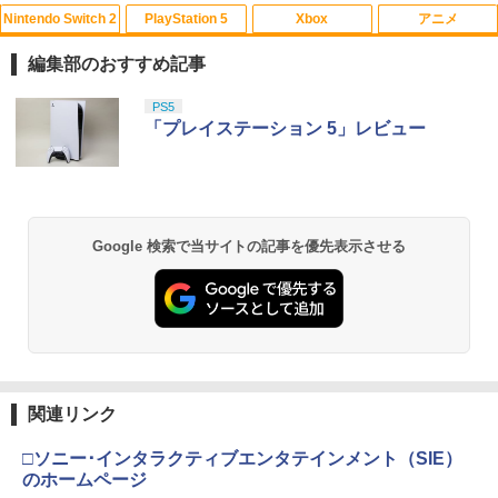
Nintendo Switch 2
PlayStation 5
Xbox
アニメ
[メール便OK]【新品】【PS5】CRYSTA
GBC用 レトロコレクションケース 5枚
【中古】アナと雪の女王 MovieNEX [ブ
1
1
1
R -クライスタ- ［PS5版］[在庫品]
ゲームボーイ ソフト ケース ゲーム 収納
ルーレイ+DVD+デジタルコピー（クラウ
編集部のおすすめ記事
ケース 高透明 簡単組立 PP素材 日本製 3
ド対応）+MovieNEXワールド] [Blu-ray]
Aカンパニー RCC-GBCASE-5P 【メー
￥2,560
スプラトゥーン レイダース|オンライン
PlayStation 5 デジタル・エディション
【純正品】Xbox ワイヤレス コントロー
【Amazon.co.jp限定】劇場版モノノ怪
PS5
ル便送料無料】
1
1
1
1
￥1,100
コード版
日本語専用 Console Language: Japan
ラー + USB-C® ケーブル
第三章 蛇神 (Amazon.co.jp限定オリジ
「プレイステーション 5」レビュー
ese only (CFI-2200B01)
ナル三方背収納ケース付きコレクション)
￥880
(オリジナル特典:オリジナル巾着＋メー
￥5,832
￥8,300
カー特典:【坤と離】二振りの剣、十翼よ
￥55,000
【SQUARE ENIX】【中古品】スクウェ
機動戦士ガンダムSEED FREEDOM(通常
2
2
り来たる！スタジオ描き下ろしイラスト
ア・エニックス『ドラゴンクエストVII R
版)【Blu-ray】 [ 矢立肇 ]
ボード付) [Blu-ray]
eimagined』ELJM-30807 PS5 ゲームソ
3DO ファイアボール【新品】
2
Google 検索で当サイトの記事を優先表示させる
フト 1週間保証【中古】
【純正品】Xbox ワイヤレス コントロー
2
￥4,032
￥10,780
スプラトゥーン レイダース -Switch2
Beast of Reincarnation -PS5 【特典】
ラー (ロボット ホワイト)
2
2
￥1,200
プロダクトコード 封入
￥3,296
￥6,445
￥7,681
￥7,286
空飛ぶゆうれい船【Blu-ray】 [ 石ノ森章
3
劇場版「鬼滅の刃」無限城編 第一章 猗
2
太郎 ]
Nintendo Switch2 専用 NGC+USB ハブ
窩座再来 通常版 [Blu-ray]
3
[メール便OK]【新品】【PS5】メタファ
3
冷却ファン付き ゲームキューブコントロ
ー：リファンタジオ［PS5版］[在庫品]
【純正品】Xbox 充電式バッテリー + US
3
￥4,400
ーラー 接続 USB ハブ スイッチ2 アクセ
￥3,964
B-C ケーブル
関連リンク
サリー 周辺機器 SWITCH2 ◇AL-NS257
Nintendo Switch 2(日本語・国内専用)
【純正品】ディスクドライブ(CFI-ZDD1
3
3
￥4,050
1【メール便】
J) PlayStation 5
￥2,618
□ソニー･インタラクティブエンタテインメント（SIE）
￥55,871
￥2,580
のホームページ
￥11,849
映画『THE FIRST SLAM DUNK』 STAN
4