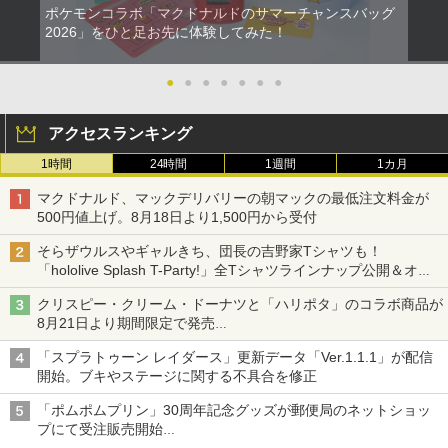
ポケモンコラボ「マクドナルドのサマーチャンスバッグ
2026」をひと足お先に体験してみた！
●
●
●
●
●
●
●
アクセスランキング
1時間
24時間
1週間
1カ月
マクドナルド、マックデリバリーの朝マックの最低注文料金が
500円値上げ。8月18日より1,500円から受付
そらザウルスやギャルきち、団長の吉野家Tシャツも！
「hololive Splash T-Party!」全Tシャツラインナップ公開＆オン
ライン販売開始
クリスピー・クリーム・ドーナツと「ハリポタ」のコラボ商品が
8月21日より期間限定で発売
組分け帽子ドーナツなど見た目も楽しい商品が登場
「スプラトゥーン レイダース」更新データ「Ver.1.1.1」が配信
開始。ブキやステージに関する不具合を修正
「ポムポムプリン」30周年記念グッズが郵便局のネットショッ
プにて受注販売開始