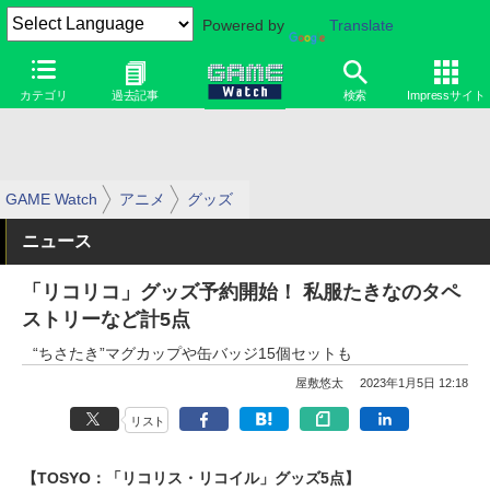
Powered by
Translate
カテゴリ
過去記事
検索
Impressサイト
GAME Watch
アニメ
グッズ
ニュース
「リコリコ」グッズ予約開始！ 私服たきなのタペ
ストリーなど計5点
“ちさたき”マグカップや缶バッジ15個セットも
屋敷悠太
2023年1月5日 12:18
リスト
【TOSYO：「リコリス・リコイル」グッズ5点】