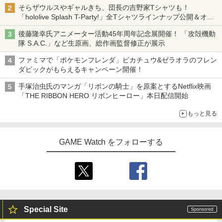
そらザウルスやギャルきち、団長の吉野家Tシャツも！
「hololive Splash T-Party!」全Tシャツラインナップ公開＆オン
ライン販売開始
後藤隆幸氏アニメーター活動45年周年記念展開催！ 「攻殻機動
隊 S.A.C.」など生原画、総作画監督修正が展示
ファミマで「ポケモンフレンダ」ピカチュウ&ゼラオラのフレン
ダピックがもらえるキャンペーン開催！
手塚治虫氏のマンガ「リボンの騎士」を原案とするNetflix映画
「THE RIBBON HERO リボンヒーロー」本日配信開始
もっと見る
GAME Watch をフォローする
Special Site