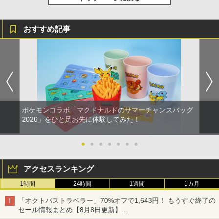
おすすめ記事
ポケモンコラボ「マクドナルドのサマーチャンスバッグ
2026」をひと足お先に体験してみた！
●
●
●
●
●
●
●
アクセスランキング
1時間
24時間
1週間
1カ月
「オクトパストラベラー」70%オフで1,643円！ もうすぐ終了の
セール情報まとめ【8月8日更新】
ニンテンドーeショップでは「大神 絶景版」が67%オフで990円