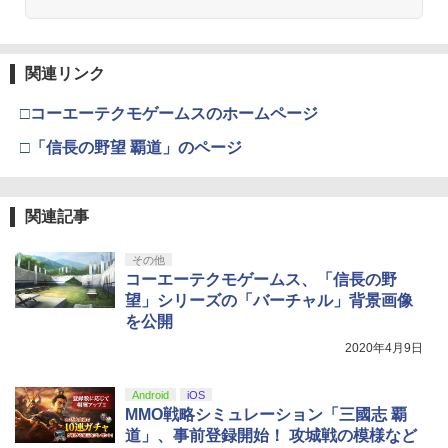
Beast of Reincarnation 【PS5】
3
Hot For Teacher DVD 即納 dvd comple
3
te BOX 北米版 USA正規品 全2話 全話 完
￥7,630
全収録 アニメ 美少女アニメ 日本語 英語
PlayVital Switch 2(2025年モデル) 対応
【純正品】Xbox ワイヤレス コントロー
Hot For TEACHER dvd コンプリート
3
3
関連リンク
Nintendo Switch 2(日本語・国内専用)
劇場版「鬼滅の刃」無限城編 第一章 猗
【純正品】ディスクドライブ(CFI-ZDD1
3
3
メッシュ防塵カバー 通気性 スイッチ2対
ラー (ロボット ホワイト)
3
窩座再来 完全生産限定版 [Blu-ray]
J) PlayStation 5
応キズ防止 排熱設計 ダストカバー ドッ
￥6,600
￥55,603
クに装着したまま使用可能 保護スリーブ
□コーエーテクモゲームスのホームページ
￥7,681
￥8,698
【メッシュ ブラック】
￥11,849
□「信長の野望 覇道」のページ
【PowerA 公式ストア】パワーエー ソロ
4
チャージングステーション for DualSen
￥3,048
ミュージカル「忍たま乱太郎」第15弾 忍
4
se® and DualSense Edge™ ワイヤレ
【純正品】Xbox 充電式バッテリー + US
術学園 学園祭【Blu-ray】 [ (ミュージカ
4
スコントローラー【PlayStation®公式ラ
【純正品】DualSense ワイヤレスコン
B-C ケーブル
ニンテンドープリペイド番号 9000円|オ
4
ル) ]
4
『映画 ラブライブ！蓮ノ空女学院スクー
関連記事
イセンス商品】 国内2年保証
4
トローラー ミッドナイト ブラック(CFI-
ンラインコード版
ルアイドルクラブ Bloom Garden Part
ZCT2J01)
Switch2 120Hz対応 ポータブル ドック
￥2,618
4
￥7,722
y』Blu-ray（特装限定版）
￥2,200
ドッキングステーション デュアルファン
￥9,000
その他
最大4K/144Hz HDMI2.1 VRR/HDR対応
￥10,737
コーエーテクモゲームス、「信長の野
￥8,589
PD100W 折りたたみ 多機種対応 Steam
望」シリーズの「バーチャル」背景画像
Deck 熱対策 スタンド USBポート×3 有
ミュージカル『刀剣乱舞』 ～静かなる夜
5
を公開
線LANポート ◇SD009
STRASSE SIM用 ドライビングシューズ
【純正品】Xbox ワイヤレス コントロー
5
ニンテンドープリペイド番号 5000円|オ
5
半の寝ざめ～【Blu-ray】 [ ミュージカル
5
ハイカット 靴 レーシングシューズ ゲー
【純正品】DualSense ワイヤレスコン
ラー (カーボンブラック)
2020年4月9日
ンラインコード版
5
『刀剣乱舞』 ]
劇場版「鬼滅の刃」無限城編 第一章 猗
ミングシューズ グリップ 快適なペダル
￥6,980
5
トローラー(CFI-ZCT2J)
窩座再来 完全生産限定版 [DVD]
ワークを実現！[ストラッセ ハンコン ハ
￥8,020
￥5,000
￥7,821
ンドルコントローラー コクピット レー
Android
iOS
￥10,737
スゲーム グランツーリスモ PS4 PS5 プ
￥7,828
MMO戦略シミュレーション「三國志 覇
レステ]
【中古】Wii U スーパーマリオメーカー
道」、事前登録開始！ 攻城戦の模様など
5