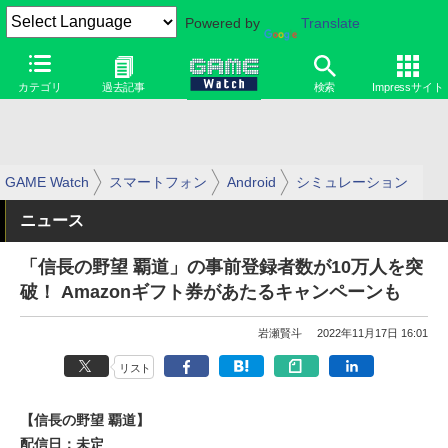
Powered by
Translate
カテゴリ
過去記事
検索
Impressサイト
GAME Watch
スマートフォン
Android
シミュレーション
ニュース
「信長の野望 覇道」の事前登録者数が10万人を突
破！ Amazonギフト券があたるキャンペーンも
岩瀬賢斗
2022年11月17日 16:01
リスト
【信長の野望 覇道】
配信日：未定