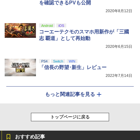
セット
を確認できるPVも公開
￥7,980
2020年8月12日
￥7,480
Android
iOS
コーエーテクモのスマホ用新作が「三國
志 覇道」として再始動
2020年6月15日
PS4
Switch
WIN
「信長の野望･新生」レビュー
2022年7月14日
もっと関連記事を見る
トップページに戻る
おすすめ記事