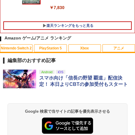
￥7,830
楽天ランキングをもっと見る
Amazon ゲーム/アニメ ランキング
Nintendo Switch 2
PlayStation 5
Xbox
アニメ
【特典】Marvel’s Wolverine(【早期購
【中古】サカつく2002 J.LEAGUEプロ
【中古】【Blu−ray】君の名は。 スタ
1
1
1
入封入特典】DLC)
サッカークラブをつくろう!
ンダード・エディション シール付 / 新
編集部のおすすめ記事
海誠【監督】
￥7,620
￥418
スプラトゥーン レイダース|オンライン
PlayStation 5 デジタル・エディション
【純正品】Xbox ワイヤレス コントロー
劇場版「鬼滅の刃」無限城編 第一章 猗
Android
iOS
1
1
1
1
￥980
コード版
日本語専用 Console Language: Japan
ラー + USB-C® ケーブル
窩座再来 通常版 [Blu-ray]
スマホ向け「信長の野望 覇道」配信決
ese only (CFI-2200B01)
定！ 本日よりCBTの参加受付もスタート
￥5,832
￥8,300
￥3,964
￥55,000
【特典】プロ野球スピリッツ2026(【早
Switch2 ケース スイッチ2 Nintendo 対
劇場版 転生したらスライムだった件 蒼
2
2
2
期購入封入特典】DLCチラシ)
応 スイッチ スイッチツー 名入れ かわい
海の涙編 (Blu-ray通常版)【Blu-ray】 [
い ニンテンドースイッチ カバー ポーチ
岡咲美保 ]
switch Lite 新型 本体 ジョイコン ソフ
Xbox プリペイドカード 5,000円 デジタ
￥7,626
2
Google 検索で当サイトの記事を優先表示させる
スプラトゥーン レイダース -Switch2
劇場版「鬼滅の刃」無限城編 第一章 猗
ト ケーブル 収納可能 ポーチ クリスマス
Beast of Reincarnation -PS5 【特典】
ルコード 【旧 Xbox ギフトカード】 [オ
2
2
2
￥4,976
窩座再来 通常版 [DVD]
ギフト クリスマス プレゼント 送料無料
プロダクトコード 封入
ンラインコード]
￥6,455
￥3,523
￥1,300
￥7,286
￥5,000