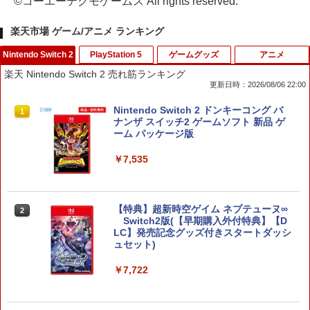
©コーエーテクモゲームス All rights reserved.
楽天市場 ゲーム/アニメ ランキング
Nintendo Switch 2
PlayStation 5
ゲームグッズ
アニメ
楽天 Nintendo Switch 2 売れ筋ランキング
更新日時：2026/08/06 22:00
Nintendo Switch 2 ドンキーコング バ
1
ナンザ スイッチ2 ゲームソフト 新品 ゲ
ーム パッケージ版
￥7,535
【特典】超新時空ゲイム ネプテューヌ∞
2
Switch2版(【早期購入外付特典】【D
LC】発売記念グッズ付きスタートダッシ
ュセット)
￥7,722