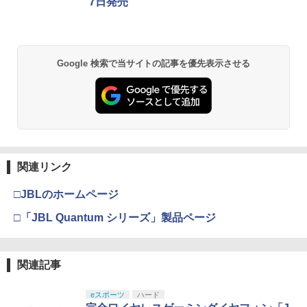
7日発売
￥2,980
劇場版「鬼滅の刃」無限城編 第一章 猗
2
Google 検索で当サイトの記事を優先表示させる
窩座再来 通常版 [DVD]
￥3,523
【Amazon.co.jp限定】劇場版モノノ怪
3
第三章 蛇神 (Amazon.co.jp限定オリジ
関連リンク
ナル三方背収納ケース付きコレクション)
(オリジナル特典:オリジナル巾着＋メー
□JBLのホームページ
カー特典:【坤と離】二振りの剣、十翼よ
り来たる！スタジオ描き下ろしイラスト
□「JBL Quantum シリーズ」製品ページ
ボード付) [Blu-ray]
￥10,780
関連記事
eスポーツ
ハード
劇場版「鬼滅の刃」無限城編 第一章 猗
4