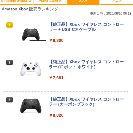
Nintendo Switch 2
PlayStation 5
Xbox
アニメ
【ホリ公式】【任天堂ライセンス商品】
【楽天ブックス限定特典+特典】空の軌
レトロミニゲームキーホルダー 単品販売
劇場版名探偵コナン『旋律の楽譜（フル
1
1
1
1
Amazon Xbox 販売ランキング
スプラトゥーン レイダース ワイヤレス
跡 the 2nd PS5版(DLCチラシ：NEOブ
※色指定可 カラー全6種 (赤・青・黄・
スコア）』(新価格版Blu-ray)【Blu-ra
更新日時：2026/08/10 06:12
ホリパッド TURBO for Nintendo Switc
レイサー・アガット+【早期購入外付特
緑・黒・白) レトロゲーム 雑貨 [ 新品 ]
y】 [ 高山みなみ ]
h 2 おすすめ Switch スイッチ コントロ
典】DLCチラシ)
スプラトゥーン レイダース|オンライン
PlayStation 5 デジタル・エディション
【純正品】Xbox ワイヤレス コントロー
ーラー 無線 連射 連射ホールド 連射機能
1
1
1
￥480
￥2,640
コード版
日本語専用 Console Language: Japan
ラー + USB-C® ケーブル
背面ボタン 充電 スプラレイダース スプ
￥7,480
ese only (CFI-2200B01)
ラ
￥5,832
￥8,300
￥55,000
￥8,980
ポケモンGO ポケットオートキャッチ /
【中古】【未使用品】アバター：ファイ
2
2
ソニー・インタラクティブエンタテイン
GO-TCHA / オートキャッチ 2/ Reviver
ヤー・アンド・アッシュ [DVDのみ]
2
メント 【PS5】Ghost of Yotei 通常版
Dia用充電ケーブル ゴッチャ Datel ポケ
【純正品】Xbox ワイヤレス コントロー
[ECJS-00050 PS5 ゴ-スト オブ ヨウテ
ットオートキャッチ Pocket auto catch
2
￥2,980
Nintendo Switch 2(日本語・国内専用)
Beast of Reincarnation -PS5 【特典】
ラー (ロボット ホワイト)
2
【楽天ブックス限定特典】マリオカート
イ ツウジョウ]
Gotcha Pokemon Go プラス Plus 自動
2
2
プロダクトコード 封入
ワールド(「スーパーマリオ」ステッカー
化 ゴプラ ガッチャ 【充電ケーブルのみ
￥56,068
2種)
の販売です】
￥7,681
￥7,570
￥7,286
￥8,981
￥1,000
タカラトミー(TAKARA TOMY) パウ・パ
3
トロール ベーシックビークル ラブル ビ
ッグパワートラック
【純正品】Xbox ワイヤレス コントロー
【特典】Marvel’s Wolverine(【早期購
3
3
ラー (カーボンブラック)
入封入特典】DLC)
スプラトゥーン レイダース -Switch2
3
【純正品】ディスクドライブ(CFI-ZDD1
3
Nintendo Switch 2 オールインボックス
日本製 スティック 保護リング シリコン
￥3,043
3
3
J) PlayStation 5
リング Switchプロコン xbox PS4 PS5
￥8,020
￥7,620
￥6,445
DualSense steam deck ROG Ally X ms
￥9,070
￥11,849
i claw AYANEO GPD onexplayer Legio
n Go アクセサリー コントローラー 粉吹
パプリカ【Blu-ray】 [ 筒井康隆 ]
4