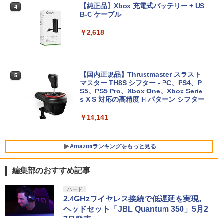
き 削れ防止 国産 リング10個入り ※アソ
【純正品】Xbox 充電式バッテリー + US
4
ートは各色4個で合計12個 Axisiz製
【新品】 Microsoft Flight Simulator 20
B-C ケーブル
￥3,954
4
【純正品】DualSense ワイヤレスコン
任天堂 ［Switch2］ Nintendo Switch2
24 PS5 PlayStation 5 Flight Simulator
ニンテンドープリペイド番号 9000円|オ
4
4
4
￥699
トローラー ミッドナイト ブラック(CFI-
Proコントローラー スイッチ2 プロコン
フライトシミュレーター Microsoft
ンラインコード版
￥2,618
ZCT2J01)
トローラー プロコン BEE-A-FSSKA
￥8,200
￥9,000
￥10,737
￥9,890
限定クーポンあり Switch2 ケース 即納
東京ゴッドファーザーズ【Blu-ray】 [ 江
4
5
パステルカラー かわいい Nintendo スイ
守徹 ]
【国内正規品】Thrustmaster スラスト
5
ッチ2 対応 スイッチ スイッチツー ニン
マスター TH8S シフター - PC、PS4、P
【特典】三國志14 with パワーアップキ
ニンテンドープリペイド番号 5000円|オ
5
5
テンドー カバー ポーチ ストラップ 新型
【純正品】DualSense ワイヤレスコン
S5、PS5 Pro、Xbox One、Xbox Serie
【特典】KINGDOM HEARTS Collectio
ット Complete Edition PS5版(【早期
￥4,321
ンラインコード版
5
5
ジョイコン ソフト ケーブル 収納可能 ク
トローラー(CFI-ZCT2J)
s X|S 対応の高精度 H パターン シフター
n [I~III] Switch2版(【Switch2版購入封
購入封入特典】シナリオ「覇気雄心」)
リスマス ギフト プレゼント 送料無料
入特典】キーブレード「LONG NIGHT
￥5,000
(ロングナイト)」)
￥10,737
￥14,141
￥8,228
￥2,100
￥9,900
Amazonランキングをもっと見る
送料無料 JSS【2個セット BRICK game
5
テトリス ビッグ ゲーム機】ゲームウォ
編集部のおすすめ記事
ッチ ゲーム レトロゲーム 景品 粗
品 携帯 暇つぶし 液晶 高齢者 単
劇場版「鬼滅の刃」無限城編 第一章 猗
ハード
1
純 簡単 シンプル 単3電池 ミニゲ
窩座再来 通常版 [Blu-ray]
2.4GHzワイヤレス接続で低遅延を実現。
ーム GAME ポータブル ボケ防止
ヘッドセット「JBL Quantum 350」5月2
携帯ゲーム ブロックくずし 大きい
￥3,982