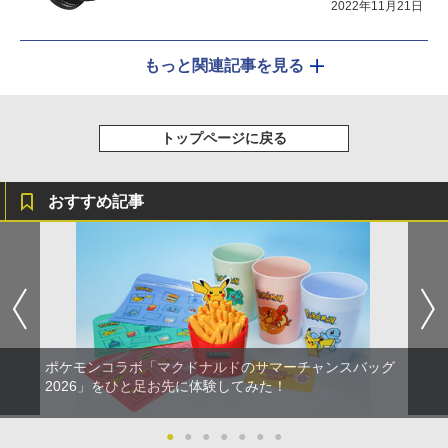
2022年11月21日
もっと関連記事を見る
トップページに戻る
おすすめ記事
ポケモンコラボ「マクドナルドのサマーチャンスバッグ
2026」をひと足お先に体験してみた！
●
●
●
●
●
●
●