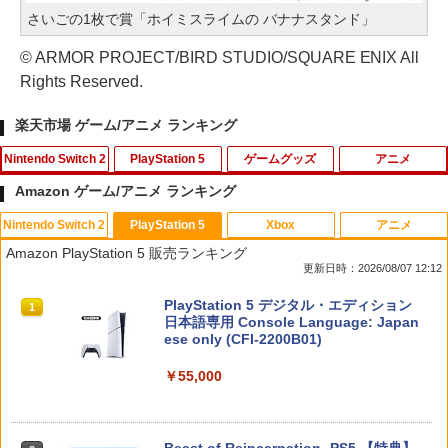
さいごの1枚で賞「ホイミスライムの バナナスタンド」
© ARMOR PROJECT/BIRD STUDIO/SQUARE ENIX All
Rights Reserved.
楽天市場 ゲーム/アニメ ランキング
Nintendo Switch 2
PlayStation 5
ゲームグッズ
アニメ
Amazon ゲーム/アニメ ランキング
Nintendo Switch 2
PlayStation 5
Xbox
アニメ
Pokemon LEGENDS Z-A Nintendo Swi
FPS エイム アシストキャップ PS5 PS4
【中古】戦国無双 Chronicle - 3DS
【中古】【未使用品】カーズ2 MovieNE
1
1
1
1
Amazon PlayStation 5 販売ランキング
tch 2 Edition 【Switch2】 NXS-P-ALZ
コントローラ 対応 Playstation プレイス
X [DVDのみ]
更新日時：2026/08/07 12:12
LB
テーション 対戦 APEX cod フォトナ FP
￥367
Sフリーク カバー 可動域アップ ゲーム
￥3,080
スプラトゥーン レイダース|オンライン
PlayStation 5 デジタル・エディション
パープル オレンジ シューティングゲー
1
1
￥7,230
コード版
日本語専用 Console Language: Japan
ム アクションゲーム プレステ プレステ5
ese only (CFI-2200B01)
プレステ4
￥5,832
【中古】.hack//Vol.1×Vol.2 PlayStation
2
￥55,000
￥680
映画『THE FIRST SLAM DUNK』 STAN
ゼルダの伝説 ティアーズ オブ ザ キン
2
2 the Best
2
DARD EDITION【Blu-ray】（早期予約
グダム Nintendo Switch 2 Edition 【S
特典なし） [ 井上雄彦 ]
witch2】 NXS-P-AXN7B
￥683
スプラトゥーン レイダース -Switch2
Beast of Reincarnation -PS5 【特典】
2