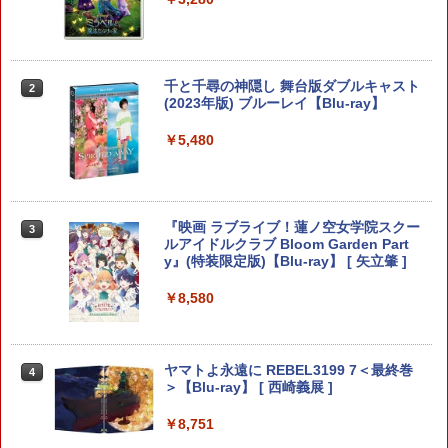
イセンス商品 HORI(NSX-185)(2026071
辺機器 ホコリ防止 全面保護 快適なグリ
6)
ップ 取付簡単 DualSense DualShock4
対応 ブラック 2個入
￥6,150
【中古】たまごっちのプチプチおみせっ
2
￥630
千と千尋の神隠し 舞台版ダブルキャスト
2
ち
(2023年版) ブルーレイ【Blu-ray】
￥529
コーエーテクモゲームス 真・三國無双2
￥5,480
2
with 猛将伝 Remastered【Switch 2】
【中古】【PS5】Ed-0: Zombie Uprisin
2
POTPABCVA [POTPABCVA]
g 【CEROレーティング「Z」】
【中古】牧場物語 キラキラ太陽となかま
￥6,640
￥1,079
3
たち
『映画 ラブライブ！蓮ノ空女学院スクー
3
ルアイドルクラブ Bloom Garden Part
y』(特装限定版)【Blu-ray】 [ 矢立肇 ]
￥752
【特典】ファイナルファンタジー レゾナ
3
【中古】PS5 ホグワーツ・レガシー
￥8,580
ンス Switch2版(【初回封入特典】魔導
3
船＆かけだし騎士の応援パック・かけだ
し騎士のスタートダッシュパック)
￥1,480
【中古】オーバーライド 2:スーパーメカ
4
リーグ ULTRAMAN DX Edition -Switch
￥6,910
ヤマトよ永遠に REBEL3199 7＜最終巻
4
＞【Blu-ray】 [ 西崎義展 ]
￥948
￥8,751
【送料無料】アンサー PS5（CFI-2000）
4
ゼルダの伝説 ブレス オブ ザ ワイルド
4