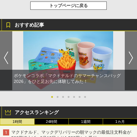
トップページに戻る
おすすめ記事
ポケモンコラボ「マクドナルドのサマーチャンスバッグ
2026」をひと足お先に体験してみた！
●
●
●
●
●
●
●
アクセスランキング
1時間
24時間
1週間
1カ月
マクドナルド、マックデリバリーの朝マックの最低注文料金が