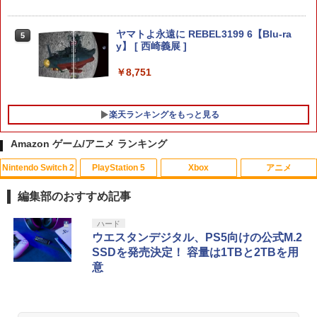
用 ホコリキャッチャー2【ホコリ侵入防
Nintendo Switch 2 Edition
止/USBキャップ/コントローラ用キャッ
【中古】ゼルダの伝説 時のオカリナ 3D
5
プ/統一デザイン/PS5（CFI-2000）両エ
￥7,680
ヤマトよ永遠に REBEL3199 6【Blu-ra
5
ディション対応】ANS-PSV031BK 色：
y】 [ 西崎義展 ]
￥1,803
ブラック
￥8,751
￥2,332
任天堂 【Switch2】ゼルダの伝説 ブレス
5
オブ ザ ワイルド Nintendo Switch 2 Ed
楽天ランキングをもっと見る
ition [NXS-P-AAAAH NSW2 ゼルダノデ
【レビュー評価上昇中】 新型 PS5 Slim /
ンセツ ブレス オブ ザ ワイルド]
5
PS5 Pro 冷却ファン PS5スリム用 冷却
Amazon ゲーム/アニメ ランキング
ファン 自動温度検出 3段階風速調整 LED
￥7,710
ライト USB付き 低騒音 急速冷却 放熱
Nintendo Switch 2
PlayStation 5
Xbox
アニメ
プレステ5スリム用 ディスク/デジタル版
対応 PS5 周辺機器 PS5 Pro 新型PS5
編集部のおすすめ記事
￥2,580
スプラトゥーン レイダース|オンライン
PlayStation 5 デジタル・エディション
【純正品】Xbox ワイヤレス コントロー
【Amazon.co.jp限定】劇場版モノノ怪
ハード
1
1
1
1
コード版
日本語専用 Console Language: Japan
ラー + USB-C® ケーブル
第三章 蛇神 (Amazon.co.jp限定オリジ
ウエスタンデジタル、PS5向けの公式M.2
ese only (CFI-2200B01)
ナル三方背収納ケース付きコレクション)
SSDを発売決定！ 容量は1TBと2TBを用
(オリジナル特典:オリジナル巾着＋メー
￥5,832
￥8,300
意
カー特典:【坤と離】二振りの剣、十翼よ
￥55,000
り来たる！スタジオ描き下ろしイラスト
ボード付) [Blu-ray]
Xbox プリペイドカード 5,000円 デジタ
2