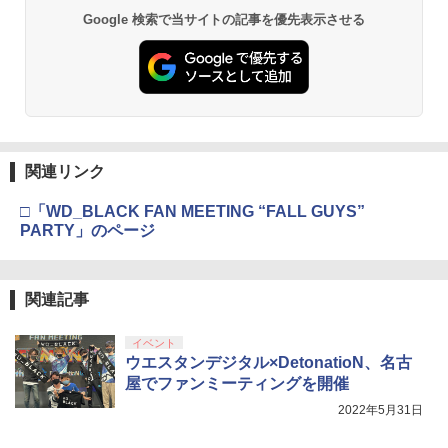
￥10,780
スプラトゥーン レイダース -Switch2
Beast of Reincarnation -PS5 【特典】
ルコード 【旧 Xbox ギフトカード】 [オ
2
2
Google 検索で当サイトの記事を優先表示させる
プロダクトコード 封入
ンラインコード]
￥6,455
￥7,286
￥5,000
劇場版「鬼滅の刃」無限城編 第一章 猗
2
窩座再来 通常版 [Blu-ray]
￥3,964
【純正品】Xbox ワイヤレス コントロー
3
Nintendo Switch 2(日本語・国内専用)
【純正品】ディスクドライブ(CFI-ZDD1
3
ラー (ロボット ホワイト)
3
J) PlayStation 5
関連リンク
￥55,871
￥7,681
￥11,849
□「WD_BLACK FAN MEETING “FALL GUYS”
劇場版「鬼滅の刃」無限城編 第一章 猗
3
PARTY」のページ
窩座再来 通常版 [DVD]
【純正品】Xbox 充電式バッテリー + US
4
￥3,523
【純正品】DualSense ワイヤレスコン
B-C ケーブル
ニンテンドープリペイド番号 9000円|オ
4
4
トローラー ミッドナイト ブラック(CFI-
関連記事
ンラインコード版
ZCT2J01)
￥2,618
￥9,000
イベント
￥10,737
ウエスタンデジタル×DetonatioN、名古
劇場版「鬼滅の刃」無限城編 第一章 猗
4
窩座再来 完全生産限定版 [Blu-ray]
屋でファンミーティングを開催
【純正品】Xbox ワイヤレス コントロー
ニンテンドープリペイド番号 5000円|オ
5
2022年5月31日
5
￥8,698
【純正品】DualSense ワイヤレスコン
ラー (カーボンブラック)
ンラインコード版
5
トローラー(CFI-ZCT2J)