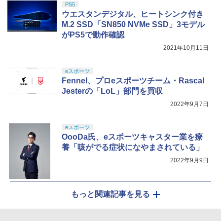
PS5
￥8,020
￥5,000
ウエスタンデジタル、ヒートシンク付き
￥10,737
M.2 SSD「SN850 NVMe SSD」3モデル
【Amazon.co.jp限定】劇場版モノノ怪
5
がPS5で動作確認
第三章 蛇神 (オリジナル特典:オリジナル
巾着＋メーカー特典:【坤と離】二振りの
2021年10月11日
剣、十翼より来たる！スタジオ描き下ろ
しイラストボード付) [DVD]
eスポーツ
￥8,800
Fennel、プロeスポーツチーム・Rascal
Jesterの「LoL」部門を買収
2022年9月7日
eスポーツ
OooDa氏、eスポーツキャスター業を療
養「咳がでる症状になやまされている」
2022年9月9日
もっと関連記事を見る