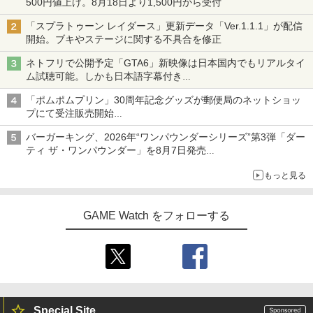
500円値上げ。8月18日より1,500円から受付
「スプラトゥーン レイダース」更新データ「Ver.1.1.1」が配信
開始。ブキやステージに関する不具合を修正
ネトフリで公開予定「GTA6」新映像は日本国内でもリアルタイ
ム試聴可能。しかも日本語字幕付き
Netflixから公式回答あり
「ポムポムプリン」30周年記念グッズが郵便局のネットショッ
プにて受注販売開始
「おもちもちもちクッション」など今年だけの限定商品が登場
バーガーキング、2026年“ワンパウンダーシリーズ”第3弾「ダー
ティ ザ・ワンパウンダー」を8月7日発売
「特製ガーリックマヨソース」を使用した超大型チーズバーガー
もっと見る
GAME Watch をフォローする
Special Site