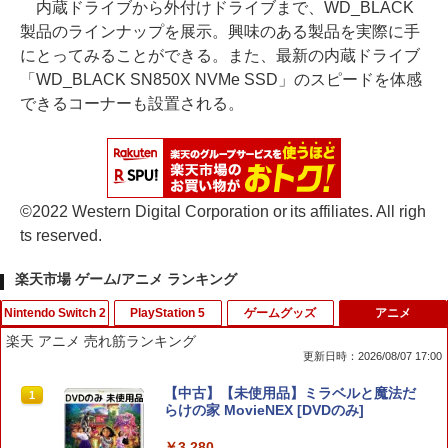
内蔵ドライブから外付けドライブまで、WD_BLACK
製品のラインナップを展示。興味のある製品を実際に手
にとってみることができる。また、最新の内蔵ドライブ
「WD_BLACK SN850X NVMe SSD」のスピードを体感
できるコーナーも設置される。
©2022 Western Digital Corporation or its affiliates. All righ
ts reserved.
楽天市場 ゲーム/アニメ ランキング
Nintendo Switch 2
PlayStation 5
ゲームグッズ
アニメ
楽天 アニメ 売れ筋ランキング
更新日時：2026/08/07 17:00
【当店独自で＋P10倍★要エントリー】
PS5 スティックカバー コントローラー
【中古】トモダチコレクション
【中古】【未使用品】ミラベルと魔法だ
1
1
1
1
【新品】【お取り寄せ】[ACC][Switch2]
交換用 スティックキャップ PS4 コント
らけの家 MovieNEX [DVDのみ]
ぬいポーチ for Nintendo Swich 2(ニン
ローラー / PS5 コントローラー / PS5 コ
￥466
テンドースイッチ2) メタモン 任天堂ラ
ントローラー Edge ハンドル 交換用 周
￥3,280