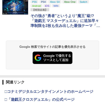
スプラトゥーン レイダース|オンライン
PlayStation 5 デジタル・エディション
【純正品】Xbox ワイヤレス コントロー
劇場版「鬼滅の刃」無限城編 第一章 猗
PS5
PS4
Xbox SX
Xbox One
Switch
1
1
1
1
コード版
日本語専用 Console Language: Japan
ラー + USB-C® ケーブル
窩座再来 通常版 [Blu-ray]
Android
iOS
WIN
ese only (CFI-2200B01)
【特別企画】
￥5,832
￥8,300
￥3,982
その強さ“勇者”というより“魔王”級!?
￥55,000
「遊戯王 マスターデュエル」に追加早々
準制限を2枚も生み出した最強テーマ「勇
者」の全貌とは!?
【純正品】Xbox ワイヤレス コントロー
2
スプラトゥーン レイダース -Switch2
劇場版「鬼滅の刃」無限城編 第一章 猗
Beast of Reincarnation -PS5 【特典】
ラー (ロボット ホワイト)
2
2
2
窩座再来 通常版 [DVD]
プロダクトコード 封入
￥6,446
￥7,681
Google 検索で当サイトの記事を優先表示させる
￥3,523
￥7,286
【純正品】Xbox ワイヤレス コントロー
3
ラー (カーボンブラック)
Nintendo Switch 2(日本語・国内専用)
【Amazon.co.jp限定】劇場版モノノ怪
【純正品】ディスクドライブ(CFI-ZDD1
3
3
3
第三章 蛇神 (Amazon.co.jp限定オリジ
J) PlayStation 5
￥8,020
ナル三方背収納ケース付きコレクション)
￥55,491
(オリジナル特典:オリジナル巾着＋メー
￥11,980
関連リンク
カー特典:【坤と離】二振りの剣、十翼よ
り来たる！スタジオ描き下ろしイラスト
【純正品】Xbox 充電式バッテリー + US
□コナミデジタルエンタテインメントのホームページ
4
ボード付) [Blu-ray]
B-C ケーブル
【純正品】DualSense ワイヤレスコン
ニンテンドープリペイド番号 9000円|オ
4
□「遊戯王クロスデュエル」の公式ページ
4
￥10,780
トローラー ミッドナイト ブラック(CFI-
ンラインコード版
￥2,618