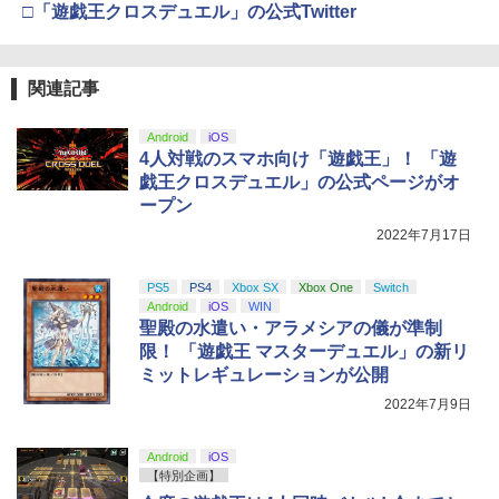
ZCT2J01)
□「遊戯王クロスデュエル」の公式Twitter
￥9,000
￥10,737
劇場版「鬼滅の刃」無限城編 第一章 猗
4
窩座再来 完全生産限定版 [Blu-ray]
関連記事
【国内正規品】Thrustmaster スラスト
5
マスター TH8S シフター - PC、PS4、P
ニンテンドープリペイド番号 5000円|オ
5
￥8,698
【純正品】DualSense ワイヤレスコン
S5、PS5 Pro、Xbox One、Xbox Serie
ンラインコード版
5
Android
iOS
トローラー(CFI-ZCT2J)
s X|S 対応の高精度 H パターン シフター
4人対戦のスマホ向け「遊戯王」！ 「遊
￥5,000
戯王クロスデュエル」の公式ページがオ
￥10,737
￥14,141
ープン
【Amazon.co.jp限定】劇場版モノノ怪
5
第三章 蛇神 (オリジナル特典:オリジナル
2022年7月17日
巾着＋メーカー特典:【坤と離】二振りの
剣、十翼より来たる！スタジオ描き下ろ
PS5
PS4
Xbox SX
Xbox One
Switch
しイラストボード付) [DVD]
Android
iOS
WIN
聖殿の水遣い・アラメシアの儀が準制
￥8,800
限！ 「遊戯王 マスターデュエル」の新リ
ミットレギュレーションが公開
2022年7月9日
Android
iOS
【特別企画】