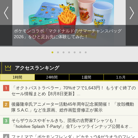
ポケモンコラボ「マクドナルドのサマーチャンスバッグ
2026」をひと足お先に体験してみた！
●
●
●
●
●
●
●
アクセスランキング
1時間
24時間
1週間
1カ月
「オクトパストラベラー」70%オフで1,643円！ もうすぐ終了の
セール情報まとめ【8月8日更新】
ニンテンドーeショップでは「大神 絶景版」が67%オフで990円
後藤隆幸氏アニメーター活動45年周年記念展開催！ 「攻殻機動
隊 S.A.C.」など生原画、総作画監督修正が展示
そらザウルスやギャルきち、団長の吉野家Tシャツも！
「hololive Splash T-Party!」全Tシャツラインナップ公開＆オン
ライン販売開始
ファミマで「ポケモンフレンダ」ピカチュウ&ゼラオラのフレン