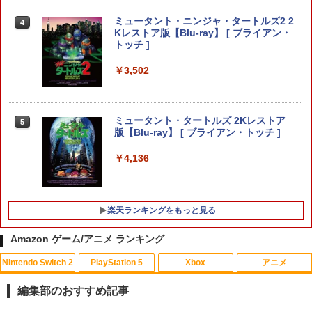
￥2,000
￥2,910
【楽天ブックス限定特典+特典】METAL
ミュータント・ニンジャ・タートルズ2 2
4
4
GEAR SOLID : MASTER COLLECTION
Kレストア版【Blu-ray】 [ ブライアン・
Vol.2 PS5版(2連アクリルキーホルダー
トッチ ]
+【早期購入封入特典】DLCチラシ)
ドラゴンクエストモンスターズ4 枯れ
4
[Switch] Nintendo Switch Online + 追
￥3,502
木の国のビアンカ・フローラ 【Switch
4
加パック個人プラン12か月（365日間）
￥6,600
2】 POT-P-ABLCA
利用券 （ダウンロード版） ※1,000ポ
イントまでご利用可
￥7,620
ミュータント・タートルズ 2Kレストア
5
￥5,900
【特典】Beast of Reincarnation(【永
版【Blu-ray】 [ ブライアン・トッチ ]
5
久封入特典】プロダクトコード)
￥4,136
ゼルダの伝説 ブレス オブ ザ ワイルド
5
￥7,632
Nintendo Switch 2 Edition
TAITO TAS-L-001 アーケードメモリー
5
ズVOL.1 Lite [イーグレットツー ミニ用
￥7,680
ソフト]
楽天ランキングをもっと見る
￥6,580
Amazon ゲーム/アニメ ランキング
Nintendo Switch 2
PlayStation 5
Xbox
アニメ
編集部のおすすめ記事