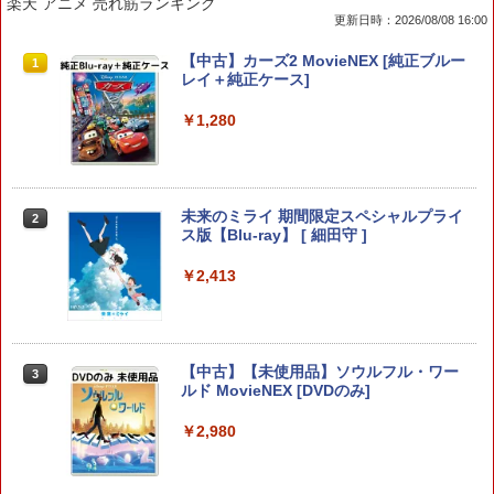
楽天 アニメ 売れ筋ランキング
更新日時：2026/08/08 16:00
【特典】ファイナルファンタジー レゾナ
CYBER ・ ブルーレイレンズクリーナー
【中古】ルイージマンション
【中古】カーズ2 MovieNEX [純正ブルー
1
1
1
1
ンス Switch2版(【初回封入特典】魔導
パワフル湿式タイプ ( PS5 / PS4 用)
レイ＋純正ケース]
船＆かけだし騎士の応援パック・かけだ
￥864
し騎士のスタートダッシュパック)
￥1,776
￥1,280
￥6,910
英雄伝説 創の軌跡 【PS5】 ELJM-3071
【8/11まで！抽選で最大全額ポイントバ
未来のミライ 期間限定スペシャルプライ
2
2
2
8
ック】 1ヶ月保証！ 8BitDo USB Wirele
ス版【Blu-ray】 [ 細田守 ]
Samsung microSD Express Card 256
2
ss Adapter 2 ワイヤレス USBアダプタ
GB for Nintendo Switch 2
ー2 アダプタ スイッチ 8bit Switch Pro
￥3,720
￥2,413
Windows Mac Raspbery Xbox Series
￥6,979
X＆S One コントローラー Bluetoothコ
ントローラー PS5 PS4
￥2,690
シティーズ：スカイライン リマスター
【中古】【未使用品】ソウルフル・ワー
3
3
ジャパン・スペシャル・エディション
ルド MovieNEX [DVDのみ]
【特典あり楽天1位】Switch2 ケース キ
3
ャリングケース ハードケース EVAハー
ドシェル 10ゲームカードスロット switc
￥5,591
￥2,980
h2 収納 Joy-Con収納対応 Nintendo Sw
【中古】Minecraft (マインクラフト) - S
3
itch2専用 撥水 ブラック/ホワイト
witch