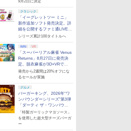
9月2日に決定
クラシック
「イーグレットツー ミニ」
新作追加ソフト発売決定。詳
細を公開するファミ通LIVEが
8月27日20時から配信
シリーズ累計100タイトルへ
WIN
VR
「スーパーリアル麻雀 Venus
Returns」8月27日に発売決
定。脱衣麻雀が3D×VRで復
活
発売から2週間は20%オフにな
るセールが実施
グルメ
バーガーキング、2026年“ワ
ンパウンダーシリーズ”第3弾
「ダーティ ザ・ワンパウン
ダー」を8月7日発売
「特製ガーリックマヨソース」
を使用した超大型チーズバーガ
ー