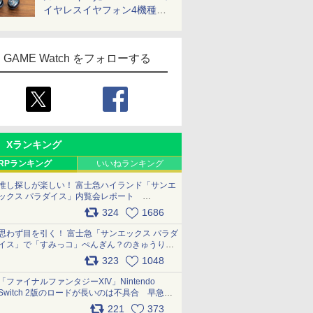
イヤレスイヤフォン4機種を
一気に聴く
GAME Watch をフォローする
Xランキング
RPランキング
いいねランキング
推し探しが楽しい！ 富士急ハイランド「サンエ
ックス パラダイス」内覧会レポート
pic.x.com/p718c0QB0k
324
1686
思わず目を引く！ 富士急「サンエックス パラダ
イス」で「すみっコ」ぺんぎん？のきゅうりド
ッグを食べてみた イラストそのままのメニュ
323
1048
ー化に挑戦。これが意外にもおいしい
pic.x.com/Kgl04hZaeg
「ファイナルファンタジーXIV」Nintendo
Switch 2版のロードが長いのは不具合 早急に
アップデートできるよう対応中
221
373