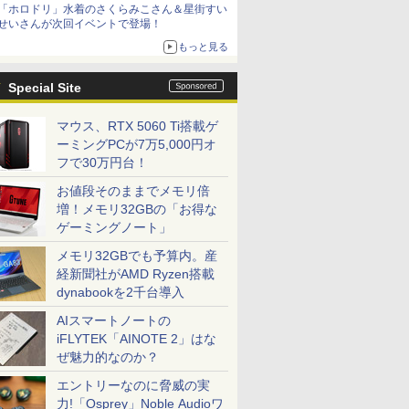
「ホロドリ」水着のさくらみこさん＆星街すい
シリーズ累計100タイトルへ
せいさんが次回イベントで登場！
もっと見る
Special Site
マウス、RTX 5060 Ti搭載ゲ
ーミングPCが7万5,000円オ
フで30万円台！
お値段そのままでメモリ倍
増！メモリ32GBの「お得な
ゲーミングノート」
メモリ32GBでも予算内。産
経新聞社がAMD Ryzen搭載
dynabookを2千台導入
AIスマートノートの
iFLYTEK「AINOTE 2」はな
ぜ魅力的なのか？
エントリーなのに脅威の実
力!「Osprey」Noble Audioワ