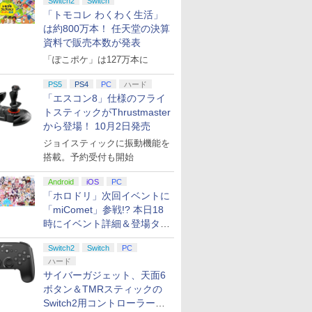
Switch2
Switch
「トモコレ わくわく生活」
は約800万本！ 任天堂の決算
資料で販売本数が発表
「ぽこポケ」は127万本に
PS5
PS4
PC
ハード
「エスコン8」仕様のフライ
トスティックがThrustmaster
から登場！ 10月2日発売
ジョイスティックに振動機能を
搭載。予約受付も開始
Android
iOS
PC
「ホロドリ」次回イベントに
「miComet」参戦!? 本日18
時にイベント詳細＆登場タレ
ント公開
Switch2
Switch
PC
ハード
サイバーガジェット、天面6
ボタン＆TMRスティックの
Switch2用コントローラーを9