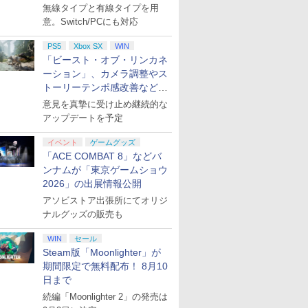
月下旬発売！
無線タイプと有線タイプを用
意。Switch/PCにも対応
PS5
Xbox SX
WIN
「ビースト・オブ・リンカネ
ーション」、カメラ調整やス
トーリーテンポ感改善などの
アプデを1週間以内に実施
意見を真摯に受け止め継続的な
アップデートを予定
イベント
ゲームグッズ
「ACE COMBAT 8」などバ
ンナムが「東京ゲームショウ
2026」の出展情報公開
アソビストア出張所にてオリジ
ナルグッズの販売も
WIN
セール
Steam版「Moonlighter」が
期間限定で無料配布！ 8月10
日まで
続編「Moonlighter 2」の発売は