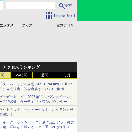
Impress サイト
全カテゴリ
エンタメ
グッズ
アクセスランキング
時間
24時間
1週間
1カ月
「スーパーリアル麻雀 Venus Returns」8月27
日に発売決定。脱衣麻雀が3D×VRで復活
発売から2週間は20%オフになるセールが実施
バーガーキング、2026年“ワンパウンダーシリ
ーズ”第3弾「ダーティ ザ・ワンパウンダー」を
8月7日発売
マクドナルド、ハッピーセット「ポケモン」発
「特製ガーリックマヨソース」を使用した超大
売決定！
型チーズバーガー
ポケモン30周年記念で30匹が大集合
「イーグレットツー ミニ」新作追加ソフト発売
決定。詳細を公開するファミ通LIVEが8月27日
20時から配信