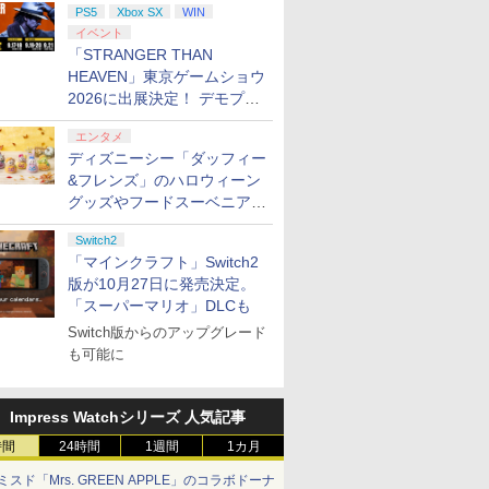
PS5
Xbox SX
WIN
イベント
「STRANGER THAN
HEAVEN」東京ゲームショウ
2026に出展決定！ デモプレ
イや体験型展示も
エンタメ
ディズニーシー「ダッフィー
&フレンズ」のハロウィーン
グッズやフードスーベニアが
8月25日より発売
Switch2
「マインクラフト」Switch2
版が10月27日に発売決定。
「スーパーマリオ」DLCも
Switch版からのアップグレード
も可能に
Impress Watchシリーズ 人気記事
時間
24時間
1週間
1カ月
ミスド「Mrs. GREEN APPLE」のコラボドーナ