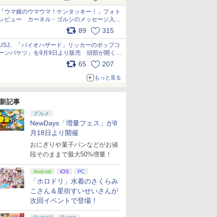
pic.x.com/s9S3nRCAGa
「ウマ娘のウマウマ！ケンタッキー！」フォト
レビュー カーネル・ゴルシのメッセージ入り
パッケージや描き下ろしトレカなどが登場
89
315
pic.x.com/PjnkR9vkXl
USJ、「バイオハザード」リッカーのポップコ
ーンバケツ」を9月9日より販売 頭部が開く仕
組み。味は恐怖を堪のう「味噌フレーバー」
65
207
pic.x.com/81MuXGahVM
もっと見る
新記事
グルメ
NewDays「増量フェス」が8
月18日より開催
おにぎりや菓子パンなどがお値
段そのままで最大50%増量！
Android
iOS
PC
「ホロドリ」水着のさくらみ
こさん＆星街すいせいさんが
次回イベントで登場！