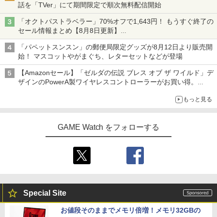
話を「TVer」にて期間限定で順次無料配信開始
「オクトパストラベラー」70%オフで1,643円！ もうすぐ終了の
セール情報まとめ【8月8日更新】
ニンテンドーeショップでは「大神 絶景版」が67%オフで990円
「パペットスンスン」の郵便局限定グッズが8月12日より販売開
始！ マスコットやがまぐち、レターセットなどが登場
【Amazonセール】「ゼルダの伝説 ブレス オブ ザ ワイルド」デ
ザインのPowerA製ワイヤレスコントローラーがお買い得。
Switch2でも使用可能
もっと見る
GAME Watch をフォローする
Special Site
お値段そのままでメモリ倍増！メモリ32GBの