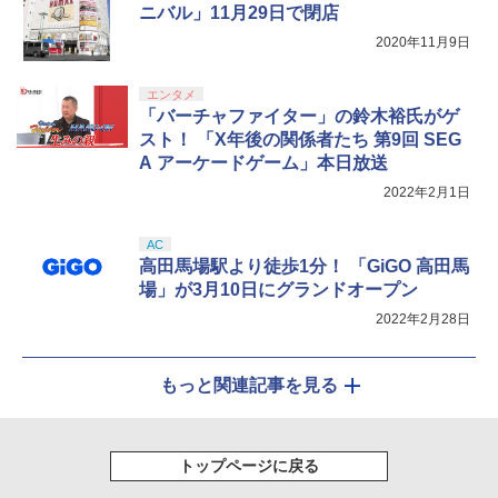
【Amazon.co.jp限定】劇場版モノノ怪
5
PS5 カルドセプト ザ ファ-スト ツウジョ
ニバル」11月29日で閉店
第三章 蛇神 (オリジナル特典:オリジナル
ウ]
巾着＋メーカー特典:【坤と離】二振りの
2020年11月9日
剣、十翼より来たる！スタジオ描き下ろ
￥4,200
しイラストボード付) [DVD]
エンタメ
「バーチャファイター」の鈴木裕氏がゲ
￥8,800
スト！ 「X年後の関係者たち 第9回 SEG
A アーケードゲーム」本日放送
2022年2月1日
AC
高田馬場駅より徒歩1分！ 「GiGO 高田馬
場」が3月10日にグランドオープン
2022年2月28日
もっと関連記事を見る
トップページに戻る