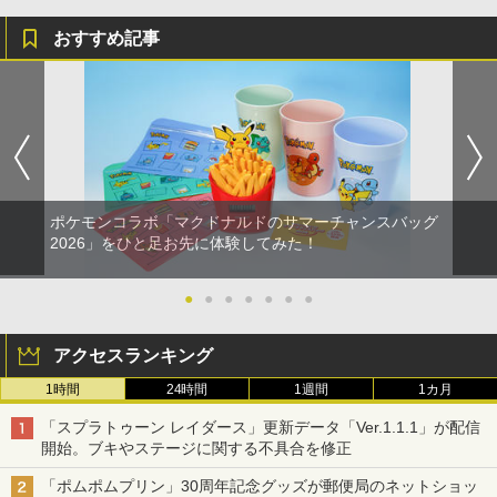
おすすめ記事
ポケモンコラボ「マクドナルドのサマーチャンスバッグ
2026」をひと足お先に体験してみた！
●
●
●
●
●
●
●
アクセスランキング
1時間
24時間
1週間
1カ月
「スプラトゥーン レイダース」更新データ「Ver.1.1.1」が配信
開始。ブキやステージに関する不具合を修正
「ポムポムプリン」30周年記念グッズが郵便局のネットショッ