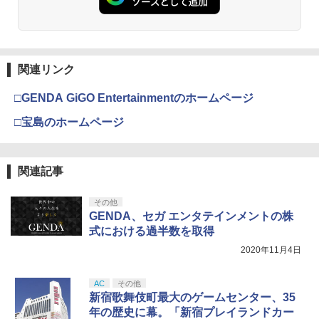
￥7,286
￥5,000
￥1,079
【当店独自で＋P10倍★要エントリー】
3
劇場版「鬼滅の刃」無限城編 第一章 猗
2
あやかしトライアングル 3《完全生産限
【中古】[PS5] コール オブ デューティ
3
窩座再来 通常版 [Blu-ray]
定版》 (初回限定) 【Blu-ray】
ブラックオプス コールドウォー(CALL O
F DUTY BLACK OPS COLD WAR ) ソニ
￥3,964
【純正品】Xbox ワイヤレス コントロー
￥6,667
ー・インタラクティブエンタテインメン
3
関連リンク
Nintendo Switch 2(日本語・国内専用)
【純正品】ディスクドライブ(CFI-ZDD1
3
エイムアップリング FPS EVOgames 日
ラー (ロボット ホワイト)
3
ト (20201113)
3
J) PlayStation 5
本製 天然ゴム 6個セット PS5 PS4 Switc
￥55,871
h プロコン PC コントローラー用 エイム
□GENDA GiGO Entertainmentのホームページ
￥7,681
￥1,300
アシスト リング スポンジ リコイル制御
￥11,849
劇場版「鬼滅の刃」無限城編 第一章 猗
操作性向上 ゲーミング
□宝島のホームページ
3
劇場版「鬼滅の刃」無限城編 第一章 猗
4
窩座再来 通常版 [DVD]
窩座再来(完全生産限定版)【Blu-ray】 [
￥1,980
吾峠呼世晴 ]
【純正品】Xbox 充電式バッテリー + US
[Switch 2] ぽこ あ ポケモン エキスパン
4
4
￥3,523
【純正品】DualSense ワイヤレスコン
B-C ケーブル
ニンテンドープリペイド番号 9000円|オ
4
ションパス（ダウンロード版）※3,200
4
関連記事
トローラー ミッドナイト ブラック(CFI-
￥8,690
ンラインコード版
ポイントまでご利用可
ZCT2J01)
￥2,618
【特典】テイルズ オブ エターニア リマ
4
￥9,000
￥4,400
その他
スター PS5版(【早期購入特典】超冒険
￥10,737
GENDA、セガ エンタテインメントの株
劇場版「鬼滅の刃」無限城編 第一章 猗
4
お役立ちセット)
【楽天ブックス限定先着特典】劇場版
5
式における過半数を取得
窩座再来 完全生産限定版 [Blu-ray]
「僕の心のヤバイやつ」【Blu-ray】(A6
￥3,484
2020年11月4日
アクリルプレート) [ 堀江瞬 ]
【純正品】Xbox ワイヤレス コントロー
ニンテンドープリペイド番号 5000円|オ
5
【中古】【開封品】Nintendo Switch本
5
5
￥8,698
【純正品】DualSense ワイヤレスコン
ラー (カーボンブラック)
ンラインコード版
5
体 Joy-Con(L) ネオンブルー/(R) ネオン
トローラー(CFI-ZCT2J)
￥8,800
レッド＜その他＞（代引き不可）6547
AC
その他
￥8,020
￥5,000
新宿歌舞伎町最大のゲームセンター、35
シティコネクション 【PS5】カルドセプ
￥10,737
5
￥20,000
年の歴史に幕。「新宿プレイランドカー
ト ザ ファースト 通常版 [ELJM-30899