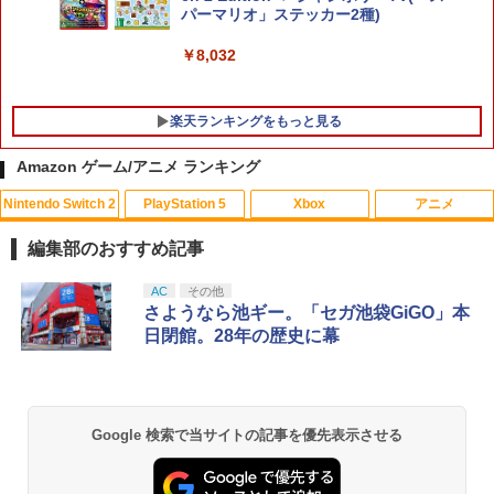
パーマリオ」ステッカー2種)
￥8,032
楽天ランキングをもっと見る
Amazon ゲーム/アニメ ランキング
Nintendo Switch 2
PlayStation 5
Xbox
アニメ
FPS エイム アシストキャップ PS5 PS4
【中古】戦国無双 Chronicle - 3DS
【中古】【未使用品】カーズ2 MovieNE
1
1
1
コントローラ 対応 Playstation プレイス
X [DVDのみ]
編集部のおすすめ記事
テーション 対戦 APEX cod フォトナ FP
￥367
Sフリーク カバー 可動域アップ ゲーム
￥3,080
スプラトゥーン レイダース|オンライン
PlayStation 5 デジタル・エディション
【純正品】Xbox ワイヤレス コントロー
【Amazon.co.jp限定】劇場版モノノ怪
AC
その他
パープル オレンジ シューティングゲー
1
1
1
1
コード版
日本語専用 Console Language: Japan
ラー + USB-C® ケーブル
第三章 蛇神 (Amazon.co.jp限定オリジ
さようなら池ギー。「セガ池袋GiGO」本
ム アクションゲーム プレステ プレステ5
ese only (CFI-2200B01)
ナル三方背収納ケース付きコレクション)
プレステ4
日閉館。28年の歴史に幕
(オリジナル特典:オリジナル巾着＋メー
￥5,832
￥8,300
【中古】.hack//Vol.1×Vol.2 PlayStation
2
カー特典:【坤と離】二振りの剣、十翼よ
￥55,000
￥680
映画『THE FIRST SLAM DUNK』 STAN
2
2 the Best
り来たる！スタジオ描き下ろしイラスト
DARD EDITION【Blu-ray】（早期予約
ボード付) [Blu-ray]
特典なし） [ 井上雄彦 ]
￥683
Xbox プリペイドカード 5,000円 デジタ
2
Google 検索で当サイトの記事を優先表示させる
￥10,780
スプラトゥーン レイダース -Switch2
Beast of Reincarnation -PS5 【特典】
ルコード 【旧 Xbox ギフトカード】 [オ
2
【中古】【PS5】Ed-0: Zombie Uprisin
￥3,850
2
2
プロダクトコード 封入
ンラインコード]
g 【CEROレーティング「Z」】
￥6,455