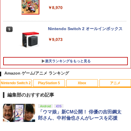
￥8,970
Nintendo Switch 2 オールインボックス
5
￥9,073
楽天ランキングをもっと見る
Amazon ゲーム/アニメ ランキング
Nintendo Switch 2
PlayStation 5
Xbox
アニメ
【特典】BLUE REFLECTION Quartet:
【中古】ファイナルファンタジーXII レ
マクロスプラス MOVIE EDITION【Blu-r
1
1
1
少女たちのキセキ PS5版(【早期購入特
ヴァナント・ウイング
ay】 [ 山崎たくみ ]
編集部のおすすめ記事
典】特別フォトフレーム「Quartet」)
￥596
￥4,070
スプラトゥーン レイダース|オンライン
PlayStation 5 デジタル・エディション
【純正品】Xbox ワイヤレス コントロー
劇場版「鬼滅の刃」無限城編 第一章 猗
Android
iOS
1
1
1
1
￥6,342
コード版
日本語専用 Console Language: Japan
ラー + USB-C® ケーブル
窩座再来 通常版 [Blu-ray]
「ウマ娘」新CM公開！ 俳優の吉田鋼太
ese only (CFI-2200B01)
郎さん、中村倫也さんがレースを応援
￥5,832
￥8,300
￥3,982
【中古】PS2 ギャロップレーサー6 −R
2
￥55,000
Flow【Blu-ray】 [ ギンツ・ジルバロデ
【特典】真・三國無双2 with 猛将伝 Re
2
2
evolution− PS2 the Best