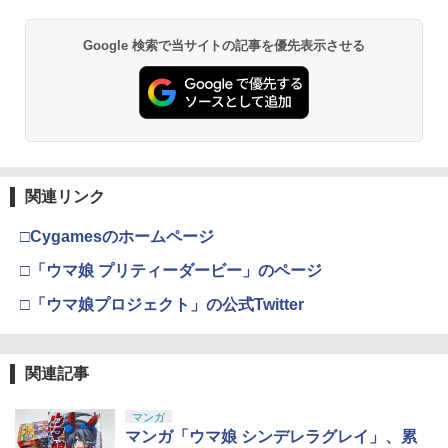
ィス ]
mastered PS5版(【早期購入封入特
典】「赤兎鐙『真・三國無双2』レトロ
￥660
【純正品】Xbox ワイヤレス コントロー
スタイル」DLC)
￥4,316
2
Google 検索で当サイトの記事を優先表示させる
スプラトゥーン レイダース -Switch2
劇場版「鬼滅の刃」無限城編 第一章 猗
Beast of Reincarnation -PS5 【特典】
ラー (ロボット ホワイト)
2
2
2
窩座再来 通常版 [DVD]
プロダクトコード 封入
￥6,358
￥6,447
￥7,681
￥3,523
￥7,286
[Switch] Pokemon Champions + スタ
3
【楽天ブックス限定先着特典】「超かぐ
3
ーターパック（ダウンロード版）※720
や姫！」通常版【Blu-ray】(アクリルコ
【特典】ファイナルファンタジー レゾナ
ポイントまでご利用可
3
ースター) [ 夏吉ゆうこ ]
【純正品】Xbox ワイヤレス コントロー
ンス PS5版(【初回封入特典】魔導船＆
3
ラー (カーボンブラック)
かけだし騎士の応援パック・かけだし騎
￥980
関連リンク
Nintendo Switch 2(日本語・国内専用)
【Amazon.co.jp限定】劇場版モノノ怪
【純正品】ディスクドライブ(CFI-ZDD1
3
3
￥6,800
3
士のスタートダッシュパック)
第三章 蛇神 (Amazon.co.jp限定オリジ
J) PlayStation 5
￥8,020
ナル三方背収納ケース付きコレクション)
￥55,491
□Cygamesのホームページ
￥6,526
(オリジナル特典:オリジナル巾着＋メー
￥11,849
【中古】グランド・セフト・オートV
カー特典:【坤と離】二振りの剣、十翼よ
4
□「ウマ娘 プリティーダービー」のページ
マシンロボ ぶっちぎりバトルハッカーズ
4
【CEROレーティング「Z」】 (「特典」
り来たる！スタジオ描き下ろしイラスト
全31話BOXセット ブルーレイ【Blu-ra
【純正品】Xbox 充電式バッテリー + US
4
タイガーシャークマネーカード(「GTAオ
ボード付) [Blu-ray]
□「ウマ娘プロジェクト」の公式Twitter
y】
B-C ケーブル
サドン ストライク 5 デラックスエディシ
ンライン」マネー$20万)DLCのプロダク
4
【純正品】DualSense ワイヤレスコン
ニンテンドープリペイド番号 9000円|オ
4
ョン
トコード 同梱)- PS4
4
￥10,780
トローラー ミッドナイト ブラック(CFI-
￥7,300
ンラインコード版
￥2,618
ZCT2J01)
￥6,628
￥1,598
関連記事
￥9,000
￥10,737
劇場版「鬼滅の刃」無限城編 第一章 猗
4
劇場版「鬼滅の刃」無限城編 第一章 猗
マンガ
5
窩座再来 完全生産限定版 [Blu-ray]
窩座再来(完全生産限定版)【Blu-ray】 [
【国内正規品】Thrustmaster スラスト
マンガ「ウマ娘 シンデレラグレイ」、累
5
【中古】Nintendo Switch Proコントロ
5