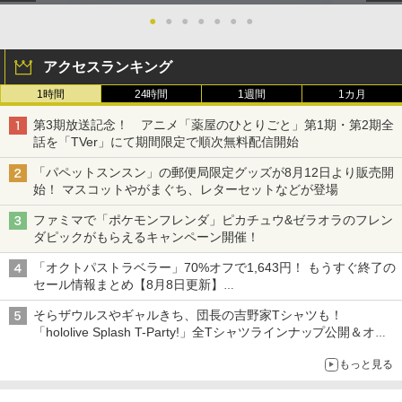
●
●
●
●
●
●
●
アクセスランキング
1時間
24時間
1週間
1カ月
第3期放送記念！ アニメ「薬屋のひとりごと」第1期・第2期全
話を「TVer」にて期間限定で順次無料配信開始
「パペットスンスン」の郵便局限定グッズが8月12日より販売開
始！ マスコットやがまぐち、レターセットなどが登場
ファミマで「ポケモンフレンダ」ピカチュウ&ゼラオラのフレン
ダピックがもらえるキャンペーン開催！
「オクトパストラベラー」70%オフで1,643円！ もうすぐ終了の
セール情報まとめ【8月8日更新】
ニンテンドーeショップでは「大神 絶景版」が67%オフで990円
そらザウルスやギャルきち、団長の吉野家Tシャツも！
「hololive Splash T-Party!」全Tシャツラインナップ公開＆オン
ライン販売開始
もっと見る