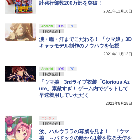
吾峠呼世晴 ]
マスター TH8S シフター - PC、PS4、P
【特典】ドラゴンクエストモンスターズ
ニンテンドープリペイド番号 5000円|オ
計発行部数200万部を突破！
5
ーラー HAC-A-FSSKA【千葉】保証期間
5
￥8,698
【純正品】DualSense ワイヤレスコン
S5、PS5 Pro、Xbox One、Xbox Serie
4 枯れ木の国のビアンカ・フローラ P
ンラインコード版
5
1週間【ランクC】
2021年12月16日
トローラー(CFI-ZCT2J)
s X|S 対応の高精度 H パターン シフター
S5版(【早期購入封入特典】冒険スター
￥8,690
トダッシュセット)
￥5,000
￥3,300
￥10,737
￥14,141
Android
iOS
PC
￥7,199
『映画 ラブライブ！蓮ノ空女学院スクー
【特別企画】
5
ルアイドルクラブ Bloom Garden Part
涙・瞳・汗までこだわる！ 「ウマ娘」3D
y』Blu-ray（特装限定版）
キャラモデル制作のノウハウを伝授
￥8,589
2021年11月13日
Android
iOS
PC
【特別企画】
「ウマ娘」3rdライブ衣装「Glorious Az
ure」素敵すぎ！ ゲーム内でゲットして
早速着用していただく
2021年8月28日
エンタメ
【特別企画】
汝、ハルウララの尊威を見よ！ 「ウマ
娘」～パドックの陰から1着を取る天使を