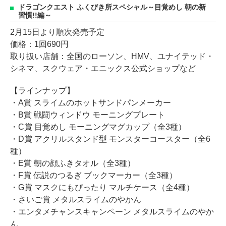
ドラゴンクエスト ふくびき所スペシャル～目覚めし 朝の新
習慣!!編～
2月15日より順次発売予定
価格：1回690円
取り扱い店舗：全国のローソン、HMV、ユナイテッド・
シネマ、スクウェア・エニックス公式ショップなど
【ラインナップ】
・A賞 スライムのホットサンドパンメーカー
・B賞 戦闘ウィンドウ モーニングプレート
・C賞 目覚めし モーニングマグカップ（全3種）
・D賞 アクリルスタンド型 モンスターコースター（全6
種）
・E賞 朝の顔ふきタオル（全3種）
・F賞 伝説のつるぎ ブックマーカー（全3種）
・G賞 マスクにもぴったり マルチケース（全4種）
・さいご賞 メタルスライムのやかん
・エンタメチャンスキャンペーン メタルスライムのやか
ん