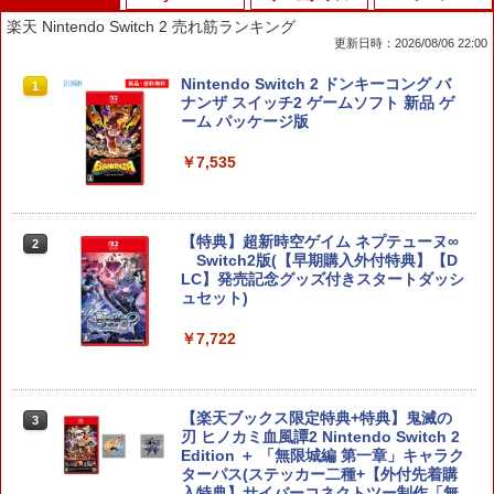
楽天 Nintendo Switch 2 売れ筋ランキング
更新日時：2026/08/06 22:00
Nintendo Switch 2 ドンキーコング バ
1
ナンザ スイッチ2 ゲームソフト 新品 ゲ
ーム パッケージ版
￥7,535
【特典】超新時空ゲイム ネプテューヌ∞
2
Switch2版(【早期購入外付特典】【D
LC】発売記念グッズ付きスタートダッシ
ュセット)
￥7,722
【楽天ブックス限定特典+特典】鬼滅の
3
刃 ヒノカミ血風譚2 Nintendo Switch 2
Edition ＋ 「無限城編 第一章」キャラク
ターパス(ステッカー二種+【外付先着購
入特典】サイバーコネクトツー制作「無