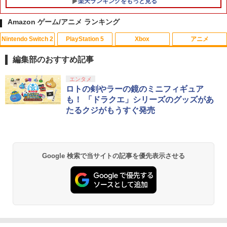
楽天ランキングをもっと見る
Amazon ゲーム/アニメ ランキング
Nintendo Switch 2
PlayStation 5
Xbox
アニメ
【特典】Marvel’s Wolverine(【早期購
【中古】サカつく2002 J.LEAGUEプロ
【中古】【Blu−ray】君の名は。 スタ
1
1
1
入封入特典】DLC)
サッカークラブをつくろう!
ンダード・エディション シール付 / 新
編集部のおすすめ記事
海誠【監督】
￥7,620
￥418
スプラトゥーン レイダース|オンライン
PlayStation 5 デジタル・エディション
【純正品】Xbox ワイヤレス コントロー
劇場版「鬼滅の刃」無限城編 第一章 猗
エンタメ
1
1
1
1
￥980
コード版
日本語専用 Console Language: Japan
ラー + USB-C® ケーブル
窩座再来 通常版 [Blu-ray]
ロトの剣やラーの鏡のミニフィギュア
ese only (CFI-2200B01)
も！ 「ドラクエ」シリーズのグッズがあ
￥5,832
￥8,300
￥3,964
たるクジがもうすぐ発売
￥55,000
【特典】プロ野球スピリッツ2026(【早
Switch2 ケース スイッチ2 Nintendo 対
劇場版 転生したらスライムだった件 蒼
2
2
2
期購入封入特典】DLCチラシ)
応 スイッチ スイッチツー 名入れ かわい
海の涙編 (Blu-ray通常版)【Blu-ray】 [
い ニンテンドースイッチ カバー ポーチ
岡咲美保 ]
switch Lite 新型 本体 ジョイコン ソフ
Xbox プリペイドカード 5,000円 デジタ
￥7,626
2
スプラトゥーン レイダース -Switch2
劇場版「鬼滅の刃」無限城編 第一章 猗
ト ケーブル 収納可能 ポーチ クリスマス
Beast of Reincarnation -PS5 【特典】
ルコード 【旧 Xbox ギフトカード】 [オ
2
2
2
￥4,976
Google 検索で当サイトの記事を優先表示させる
窩座再来 通常版 [DVD]
ギフト クリスマス プレゼント 送料無料
プロダクトコード 封入
ンラインコード]
￥6,455
￥3,523
￥1,300
￥7,286
￥5,000
Beast of Reincarnation 【PS5】
3
Hot For Teacher DVD 即納 dvd comple
3
te BOX 北米版 USA正規品 全2話 全話 完
￥7,630
全収録 アニメ 美少女アニメ 日本語 英語
PlayVital Switch 2(2025年モデル) 対応
【純正品】Xbox ワイヤレス コントロー
Hot For TEACHER dvd コンプリート
3
3
Nintendo Switch 2(日本語・国内専用)
劇場版「鬼滅の刃」無限城編 第一章 猗
【純正品】ディスクドライブ(CFI-ZDD1
3
3
メッシュ防塵カバー 通気性 スイッチ2対
ラー (ロボット ホワイト)
3