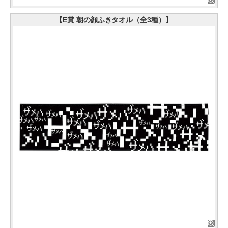
【E賞 朝の顔ふきタオル（全3種）】