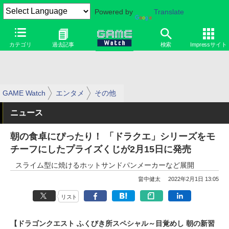
Powered by
Translate
カテゴリ
過去記事
検索
Impressサイト
GAME Watch
エンタメ
その他
ニュース
朝の食卓にぴったり！ 「ドラクエ」シリーズをモ
チーフにしたプライズくじが2月15日に発売
スライム型に焼けるホットサンドパンメーカーなど展開
畠中健太
2022年2月1日 13:05
リスト
【ドラゴンクエスト ふくびき所スペシャル～目覚めし 朝の新習