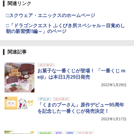
窩座再来 完全生産限定版 [Blu-ray]
J) PlayStation 5
関連リンク
応キズ防止 排熱設計 ダストカバー ドッ
￥6,600
￥55,603
クに装着したまま使用可能 保護スリーブ
￥7,681
￥8,698
【メッシュ ブラック】
￥11,849
□スクウェア・エニックスのホームページ
【PowerA 公式ストア】パワーエー ソロ
4
チャージングステーション for DualSen
￥3,048
□「ドラゴンクエスト ふくびき所スペシャル～目覚めし
ミュージカル「忍たま乱太郎」第15弾 忍
4
se® and DualSense Edge™ ワイヤレ
朝の新習慣!!編～」のページ
【純正品】Xbox 充電式バッテリー + US
術学園 学園祭【Blu-ray】 [ (ミュージカ
4
スコントローラー【PlayStation®公式ラ
【純正品】DualSense ワイヤレスコン
B-C ケーブル
ニンテンドープリペイド番号 9000円|オ
4
ル) ]
4
『映画 ラブライブ！蓮ノ空女学院スクー
イセンス商品】 国内2年保証
4
トローラー ミッドナイト ブラック(CFI-
ンラインコード版
ルアイドルクラブ Bloom Garden Part
ZCT2J01)
Switch2 120Hz対応 ポータブル ドック
￥2,618
4
￥7,722
y』Blu-ray（特装限定版）
￥2,200
ドッキングステーション デュアルファン
関連記事
￥9,000
最大4K/144Hz HDMI2.1 VRR/HDR対応
￥10,737
￥8,589
PD100W 折りたたみ 多機種対応 Steam
エンタメ
Deck 熱対策 スタンド USBポート×3 有
ミュージカル『刀剣乱舞』 ～静かなる夜
お菓子な一番くじが登場！ 「一番くじ m
5
線LANポート ◇SD009
STRASSE SIM用 ドライビングシューズ
【純正品】Xbox ワイヤレス コントロー
5
ニンテンドープリペイド番号 5000円|オ
5
半の寝ざめ～【Blu-ray】 [ ミュージカル
5
eiji」は本日1月29日発売
ハイカット 靴 レーシングシューズ ゲー
【純正品】DualSense ワイヤレスコン
ラー (カーボンブラック)
ンラインコード版
5
『刀剣乱舞』 ]
劇場版「鬼滅の刃」無限城編 第一章 猗
ミングシューズ グリップ 快適なペダル
￥6,980
5
トローラー(CFI-ZCT2J)
2022年1月29日
窩座再来 完全生産限定版 [DVD]
ワークを実現！[ストラッセ ハンコン ハ
￥8,020
￥5,000
￥7,821
ンドルコントローラー コクピット レー
￥10,737
スゲーム グランツーリスモ PS4 PS5 プ
￥7,828
アニメ
エンタメ
レステ]
【中古】Wii U スーパーマリオメーカー
「くまのプーさん」原作デビュー95周年
5
セット
を記念した一番くじが発売決定！
￥7,980
2022年1月17日
￥7,480
Android
iOS
WIN
エンタメ