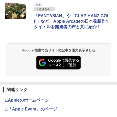
￥1,780
スプラトゥーン レイダース|オンライン
PlayStation 5 デジタル・エディション
Xbox プリペイドカード 10,000円 デジ
劇場版「鬼滅の刃」無限城編 第一章 猗
iOS
1
1
1
1
コード版
日本語専用 Console Language: Japan
タルコード 【旧 Xbox ギフトカード】
窩座再来 通常版 [Blu-ray]
【特別企画】
ese only (CFI-2200B01)
[オンラインコード]
「FΛNTΛSIΛN」や「CLAP HANZ GOL
￥5,832
￥3,964
F」など、Apple Arcadeの日本発新作4
￥55,000
￥10,000
劇場版 鬼滅の刃 無限城編 第一章
2
タイトルを開発者の声と共に紹介！
猗窩座再来 (完全生産限定版／本編154分
＋特典178分／輸出不可/本編Blu-ray+2C
D＋特典Blu-ray)[ANZX-18501]【発売
スプラトゥーン レイダース -Switch2
劇場版「鬼滅の刃」無限城編 第一章 猗
日】2026/7/29【Blu-rayDisc】
Beast of Reincarnation -PS5 【特典】
Xbox プリペイドカード 3,000円 デジタ
2
2
2
2
窩座再来 通常版 [DVD]
プロダクトコード 封入
ルコード 【旧 Xbox ギフトカード】 [オ
Google 検索で当サイトの記事を優先表示させる
ンラインコード]
￥6,455
￥11,000
￥3,523
￥7,286
￥3,000
転生したら第七王子だったので、気まま
3
に魔術を極めます 第2期 1《特装限定
Nintendo Switch 2(日本語・国内専用)
劇場版「鬼滅の刃」無限城編 第一章 猗
【純正品】ディスクドライブ(CFI-ZDD1
3
3
版》 (初回限定) 【Blu-ray】
Xbox プリペイドカード 1,000円 デジタ
3
3
窩座再来 完全生産限定版 [Blu-ray]
J) PlayStation 5
ルコード 【旧 Xbox ギフトカード】 [オ
￥55,095
ンラインコード]
￥17,424
関連リンク
￥8,698
￥11,849
￥1,000
□Appleのホームページ
【楽天ブックス限定連動購入特典】『無
□「Apple Event」のページ
4
【純正品】DualSense ワイヤレスコン
職転生3 ～異世界行ったら本気だす～』
ニンテンドープリペイド番号 9000円|オ
4
4
『映画 ラブライブ！蓮ノ空女学院スクー
4
トローラー ミッドナイト ブラック(CFI-
Chapter 1 (初回生産限定版)【Blu-ray】
【純正品】Xbox ワイヤレス コントロー