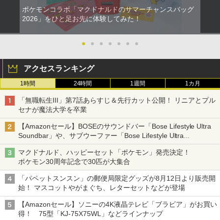
ポケモンコラボ「マクドナルドのサマーチャンスバッグ
2026」をひと足お先に体験してみた！
●
●
●
●
●
●
●
アクセスランキング
1時間
24時間
1週間
1カ月
「無職転生III」第7話あらすじ＆先行カット公開！ リニアとプル
セナが魔法大学を卒業
【Amazonセール】BOSEのサウンドバー「Bose Lifestyle Ultra
Soundbar」や、サブウーファー「Bose Lifestyle Ultra
Subwoofer」などお買い得！
マクドナルド、ハッピーセット「ポケモン」発売決定！
ポケモン30周年記念で30匹が大集合
「パペットスンスン」の郵便局限定グッズが8月12日より販売開
始！ マスコットやがまぐち、レターセットなどが登場
【Amazonセール】ソニーの4K液晶テレビ「ブラビア」がお買い
得！ 75型「KJ-75X75WL」などラインナップ