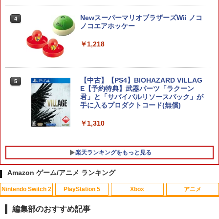
￥2,981
テーブルモード専用 ポータブルUSBハブ
3
NewスーパーマリオブラザーズWii ノコ
4
スタンド 2ポート for Nintendo Switch
ノコエアホッケー
2
【特典】AKIBA LOST PS5版(【初回封
4
￥1,218
￥3,980
入特典】ゲーム内デジタルアイテム（特
典スチル画像）)
￥5,507
【中古】【PS4】BIOHAZARD VILLAG
5
【特典】アナザーエデン ビギンズ Ninte
4
E【予約特典】武器パーツ「ラクーン
ndo Switch 2 Edition(【早期購入封入
君」と「サバイバルリソースパック」が
特典】シリアルコード)
手に入るプロダクトコード(無償)
【店内全品P10倍 8/4〜要エントリー】
5
￥4,931
【中古】[PS5] プラグマタ(PRAGMATA)
￥1,310
通常版 カプコン(20260417)
￥5,640
アークシステムワークス 【Switch2】デ
楽天ランキングをもっと見る
5
イヴ・ザ・ダイバー COMPLETE EDITI
ON [NXS-P-A8XTC NSW2 デイブ ザ ダ
Amazon ゲーム/アニメ ランキング
イバ- コンプリ-ト エディション]
Nintendo Switch 2
PlayStation 5
Xbox
アニメ
￥5,740
【中古】カーズ MovieNEX [純正ブルー
1
レイ＋純正ケース]
編集部のおすすめ記事