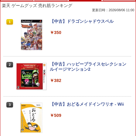
楽天 ゲームグッズ 売れ筋ランキング
更新日時：2026/08/06 11:00
Switch2 冷却ファン Nintendo switch 2
【中古】【18歳以上対象】Saints Row
【中古】ドラゴンシャドウスペル
1
1
1
ドック 対応 スイッチ2 NS2 ドック 放熱
(セインツロウ)ソフト:プレイステーショ
ベース 冷却スタンド クーリングファン
ン5ソフト／アクション・ゲーム
￥350
圧送式 デュアルターボファン 自動ON/O
FF 3段階速度 静音設計 TVモード 熱対策
￥410
オーバーヒート防止 ゲーム機 周辺機器
ナノテープ付属 switch2 本体
￥2,999
【中古】ハッピープライスセレクション
【大容量】SILENT HILL f PS5対応 LIP1
2
2
ルイージマンション2
708 互換 バッテリー【PSE基準検品】ワ
イヤレスコントローラー SONY対応 ロワ
ジャパン アストロボット Destiny 2
￥382
任天堂純正品 Nintendo Switch タッチ
2
ペン Switch Switch2 スイッチ スイッチ
￥1,780
2 タッチペン 純正 スタイラスペン Ninte
ndo ニンテンドースイッチ ニンテンド
【中古】おどるメイドインワリオ - Wii
3
ースイッチ2 静電式 タッチ操作 ゲームア
クセサリー 正規品 4902370543421
STRASSE RCZ01用 コントローラーホル
3
￥509
ダー 左側 左右兼用 ゲームパッド PS4 P
￥3,450
S5 コントローラースタンド ゲームパッ
ド 収納[コックピット レースゲーム]