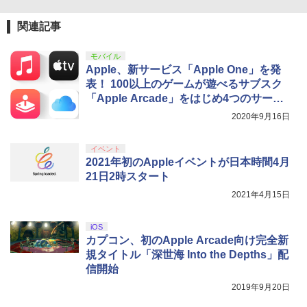
ンラインコード版
4
ルアイドルクラブ Bloom Garden Part
ZCT2J01)
(描き下ろしアクリルスタンド(描き下ろ
ラー + USB-C® ケーブル
y』Blu-ray（特装限定版）
しキャラクター：シルフィエット・グレ
関連記事
￥9,000
イラット)) [ 内山夕実 ]
￥10,737
￥8,300
￥8,589
モバイル
￥17,600
Apple、新サービス「Apple One」を発
ニンテンドープリペイド番号 5000円|オ
5
表！ 100以上のゲームが遊べるサブスク
【純正品】DualSense ワイヤレスコン
Xbox プリペイドカード 5,000円 デジタ
ンラインコード版
5
5
劇場版「鬼滅の刃」無限城編 第一章 猗
5
トローラー(CFI-ZCT2J)
ルコード 【旧 Xbox ギフトカード】 [オ
「Apple Arcade」をはじめ4つのサービ
窩座再来 完全生産限定版 [DVD]
【楽天ブックス限定連動購入特典】『無
ンラインコード]
5
スがセットに
￥5,000
2020年9月16日
職転生3 ～異世界行ったら本気だす～』
￥10,737
￥7,828
Chapter 2 (初回生産限定版)【Blu-ray】
￥5,000
(描き下ろしアクリルスタンド(描き下ろ
イベント
しキャラクター：シルフィエット・グレ
2021年初のAppleイベントが日本時間4月
イラット)) [ 内山夕実 ]
21日2時スタート
￥17,600
2021年4月15日
iOS
カプコン、初のApple Arcade向け完全新
規タイトル「深世海 Into the Depths」配
信開始
2019年9月20日