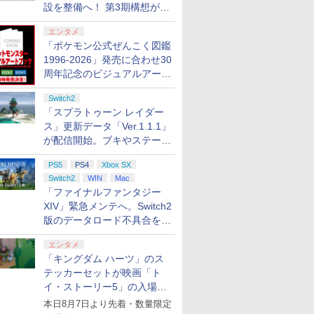
設を整備へ！ 第3期構想が公
開
エンタメ
「ポケモン公式ぜんこく図鑑
1996-2026」発売に合わせ30
周年記念のビジュアルアート
ブック3冊同時発売が決定
Switch2
「スプラトゥーン レイダー
ス」更新データ「Ver.1.1.1」
が配信開始。ブキやステージ
に関する不具合を修正
PS5
PS4
Xbox SX
Switch2
WIN
Mac
「ファイナルファンタジー
XIV」緊急メンテへ。Switch2
版のデータロード不具合を最
適化
エンタメ
「キングダム ハーツ」のス
テッカーセットが映画「ト
イ・ストーリー5」の入場特
典として配布決定！
本日8月7日より先着・数量限定