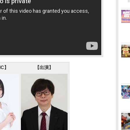
MC】
【出演】