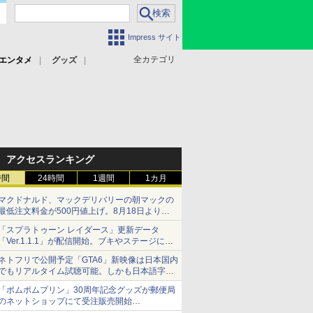
Impress サイト
全カテゴリ
エンタメ
グッズ
アクセスランキング
時間
24時間
1週間
1カ月
マクドナルド、マックデリバリーの朝マックの
最低注文料金が500円値上げ。8月18日より
1,500円から受付
「スプラトゥーン レイダース」更新データ
「Ver.1.1.1」が配信開始。ブキやステージに関
する不具合を修正
ネトフリで公開予定「GTA6」新映像は日本国内
でもリアルタイム試聴可能。しかも日本語字幕
付き
「ポムポムプリン」30周年記念グッズが郵便局
Netflixから公式回答あり
のネットショップにて受注販売開始
「おもちもちもちクッション」など今年だけの