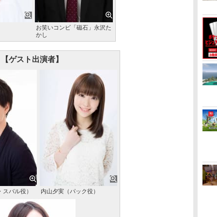
お笑いコンビ「磁石」永沢た
かし
【ゲスト出演者】
・スバル役）
内山夕実（パック役）