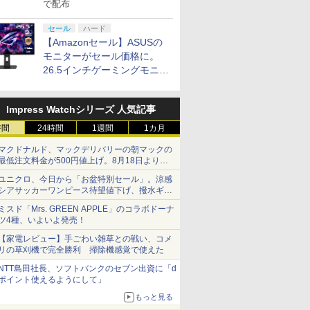
で配布
セール
ハード
【Amazonセール】ASUSの
モニターがセール価格に。
26.5インチゲーミングモニタ
ー「ROG Strix OLED
XG27ACDMS」限定モデルも
Impress Watchシリーズ 人気記事
お買い得
時間
24時間
1週間
1カ月
マクドナルド、マックデリバリーの朝マックの
最低注文料金が500円値上げ。8月18日より
1,500円から受付
ユニクロ、今日から「お盆特別セール」。涼感
シアサッカーワンピース待望値下げ、撥水ギア
ショーツは1990円に
ミスド「Mrs. GREEN APPLE」のコラボドーナ
ツ4種、いよいよ発売！
【家電レビュー】手ごわい雑草との戦い、コメ
リの草刈機で完全勝利 掃除機感覚で使えた
NTT島田社長、ソフトバンクのセブン出資に「d
ポイント使えるようにして」
7
7
7
8
8
8
9
9
9
10
10
10
もっと見る