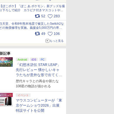
【ぽこポケ】「ぽこ あ ポケモン」新グッズを撮
り下ろしで紹介 カラビナ付きマスコットやス
クエアポーチが仲間入り
52
283
pic.x.com/XmVAgBxaW5
任天堂、令和8年熊本地震で被災したSwitch2な
どの無償修理を実施。義援金5,000万円の寄付
も発表 pic.x.com/BAYsMfUfUC
49
106
もっと見る
新記事
Android
iOS
PC
「幻想水滸伝 STAR LEAP」
先行レビュー 懐かしいキャ
ラたちが意外な形で出てくる
シリーズ完全新作！
歴代キャラとの再会や新たな
108星の物語が描かれる
イベント
マウスコンピューターが「東
京ゲームショウ2026」出展
特設サイトを公開