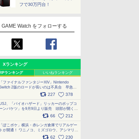
フで30万円台！
GAME Watch をフォローする
Xランキング
RPランキング
いいねランキング
「ファイナルファンタジーXIV」Nintendo
Switch 2版のロードが長いのは不具合 早急に
アップデートできるよう対応中
227
378
pic.x.com/s9S3nRCAGa
USJ、「バイオハザード」リッカーのポップコ
ーンバケツ」を9月9日より販売 頭部が開く仕
組み。味は恐怖を堪のう「味噌フレーバー」
66
212
pic.x.com/81MuXGahVM
「ぽこポケ」横浜・赤レンガ倉庫でリアルゲー
トが開通！ ワニノコ、ミズゴロウ、アシマリ登
場シーンをレポート pic.x.com/LDgEByVl6D
62
230