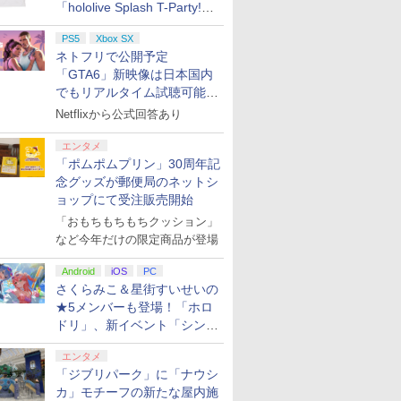
「hololive Splash T-Party!」
全Tシャツラインナップ公開
PS5
Xbox SX
＆オンライン販売開始
ネトフリで公開予定
「GTA6」新映像は日本国内
でもリアルタイム試聴可能。
しかも日本語字幕付き
Netflixから公式回答あり
エンタメ
「ポムポムプリン」30周年記
念グッズが郵便局のネットシ
ョップにて受注販売開始
「おもちもちもちクッション」
など今年だけの限定商品が登場
Android
iOS
PC
さくらみこ＆星街すいせいの
★5メンバーも登場！「ホロ
ドリ」、新イベント「シンク
ロする夏のスパークル」がス
エンタメ
タート
「ジブリパーク」に「ナウシ
カ」モチーフの新たな屋内施