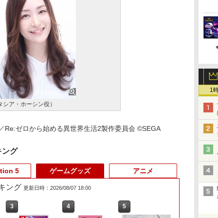
1
タシア・ホーシン役）
／Re:ゼロから始める異世界生活2製作委員会 ©SEGA
キング
tion 5
ゲームグッズ
アニメ
キング
更新日時：2026/08/07 18:00
3
3
3
4
4
4
5
5
5
6
6
6