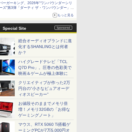
バーガーキング、2026年“ワンパウンダーシリ
限定商品が登場
ーズ”第3弾「ダーティ ザ・ワンパウンダー」を
8月7日発売
もっと見る
「特製ガーリックマヨソース」を使用した超大
型チーズバーガー
Special Site
総合オーディオブランドに進
化するSHANLINGとは何者
か？
ハイグレードテレビ「TCL
Q7D Pro」。圧巻の色彩美で
映画＆ゲームが極上体験に
クリエイティブが作った2万
円台の“小さなピュアオーデ
ィオスピーカー”
お値段そのままでメモリ倍
増！メモリ32GBの「お得な
ゲーミングノート」
マウス、RTX 5060 Ti搭載ゲ
ーミングPCが7万5,000円オ