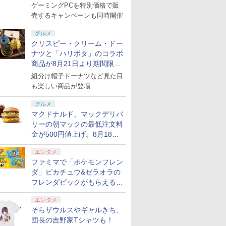
ゲーミングPCを特別価格で販
売するキャンペーンも同時開催
グルメ
クリスピー・クリーム・ドー
ナツと「ハリポタ」のコラボ
商品が8月21日より期間限定
で発売
組分け帽子ドーナツなど見た目
も楽しい商品が登場
グルメ
マクドナルド、マックデリバ
リーの朝マックの最低注文料
金が500円値上げ。8月18日
より1,500円から受付
エンタメ
ファミマで「ポケモンフレン
ダ」ピカチュウ&ゼラオラの
フレンダピックがもらえるキ
ャンペーン開催！
エンタメ
そらザウルスやギャルきち、
団長の吉野家Tシャツも！