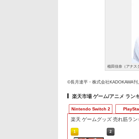
植田佳奈（アナス
©長月達平・株式会社KADOKAWA刊
楽天市場 ゲーム/アニメ ラン
Nintendo Switch 2
PlaySta
楽天 ゲームグッズ 売れ筋ラン
10
10
10
1
1
1
2
2
2