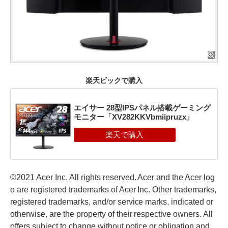
楽天ビックで購入
エイサー 28型IPSパネル搭載ゲーミング
モニター「XV282KKVbmiipruzx」
©2021 Acer Inc. All rights reserved. Acer and the Acer log
o are registered trademarks of Acer Inc. Other trademarks,
registered trademarks, and/or service marks, indicated or
otherwise, are the property of their respective owners. All
offers subject to change without notice or obligation and