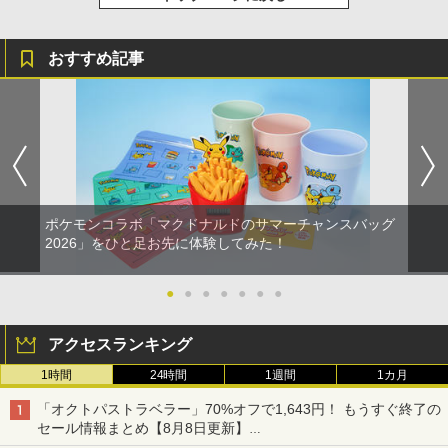
おすすめ記事
ポケモンコラボ「マクドナルドのサマーチャンスバッグ
2026」をひと足お先に体験してみた！
●
●
●
●
●
●
●
アクセスランキング
1時間
24時間
1週間
1カ月
「オクトパストラベラー」70%オフで1,643円！ もうすぐ終了の
セール情報まとめ【8月8日更新】
ニンテンドーeショップでは「大神 絶景版」が67%オフで990円