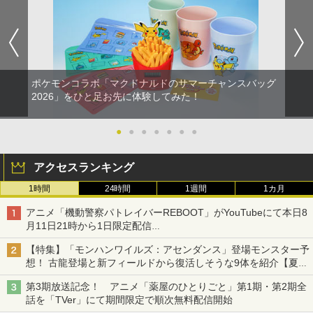
ポケモンコラボ「マクドナルドのサマーチャンスバッグ
2026」をひと足お先に体験してみた！
●
●
●
●
●
●
●
アクセスランキング
1時間
24時間
1週間
1カ月
アニメ「機動警察パトレイバーREBOOT」がYouTubeにて本日8
月11日21時から1日限定配信
8月14日にはU-NEXTで限定配信
【特集】「モンハンワイルズ：アセンダンス」登場モンスター予
想！ 古龍登場と新フィールドから復活しそうな9体を紹介【夏休
み特集2026】
第3期放送記念！ アニメ「薬屋のひとりごと」第1期・第2期全
話を「TVer」にて期間限定で順次無料配信開始