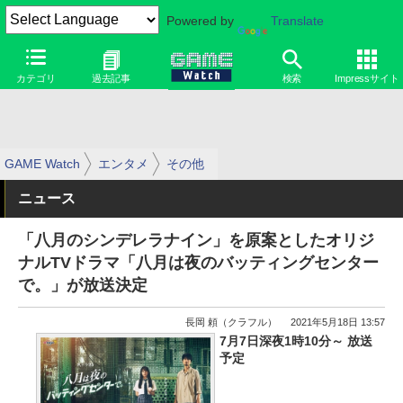
Powered by
Translate
カテゴリ
過去記事
検索
Impressサイト
GAME Watch
エンタメ
その他
ニュース
「八月のシンデレラナイン」を原案としたオリジ
ナルTVドラマ「八月は夜のバッティングセンター
で。」が放送決定
長岡 頼（クラフル）
2021年5月18日 13:57
7月7日深夜1時10分～ 放送
予定