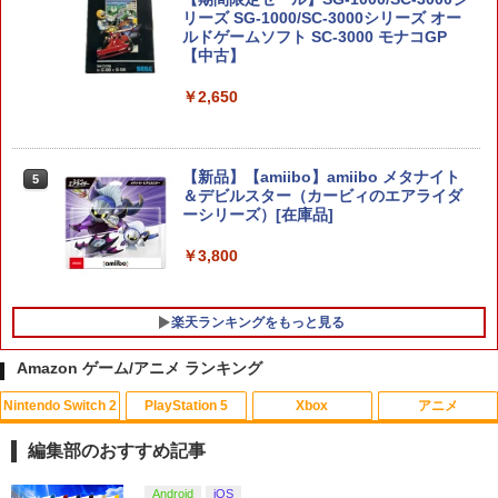
リーズ SG-1000/SC-3000シリーズ オー
ルドゲームソフト SC-3000 モナコGP
ファイアーエムブレム 万紫千紅 【Switc
【中古】
4
h2】 BEE-P-AACSA
￥2,650
￥8,470
【新品】【amiibo】amiibo メタナイト
5
＆デビルスター（カービィのエアライダ
【特典】進撃の巨人3 Switch2版(【早
ーシリーズ）[在庫品]
5
期購入封入特典】DLC)
￥3,800
￥8,518
楽天ランキングをもっと見る
Amazon ゲーム/アニメ ランキング
Nintendo Switch 2
PlayStation 5
Xbox
アニメ
劇場版「鬼滅の刃」無限城編 第一章 猗
1
窩座再来(通常版)【Blu-ray】 [ 吾峠呼世
編集部のおすすめ記事
晴 ]
スプラトゥーン レイダース|オンライン
PlayStation 5 デジタル・エディション
【純正品】Xbox ワイヤレス コントロー
劇場版「鬼滅の刃」無限城編 第一章 猗
Android
iOS
1
1
1
1