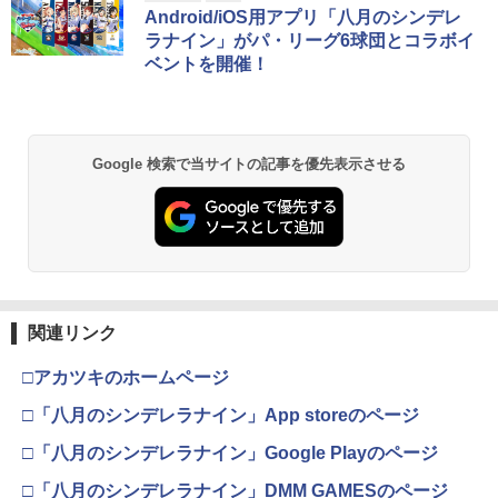
￥3,960
コード版
日本語専用 Console Language: Japan
ラー + USB-C® ケーブル
窩座再来 通常版 [Blu-ray]
Android/iOS用アプリ「八月のシンデレ
ese only (CFI-2200B01)
ラナイン」がパ・リーグ6球団とコラボイ
￥5,832
￥8,300
￥3,964
ベントを開催！
￥55,000
【送料無料】[Joshinオリジナル特典付]
2
「超かぐや姫!」Blu-ray 通常版/アニメー
ション[Blu-ray]【返品種別A】
【純正品】Xbox ワイヤレス コントロー
2
Nintendo Switch 2(日本語・国内専用)
劇場版「鬼滅の刃」無限城編 第一章 猗
Beast of Reincarnation -PS5 【特典】
ラー (ロボット ホワイト)
2
2
2
￥6,050
Google 検索で当サイトの記事を優先表示させる
窩座再来 通常版 [DVD]
プロダクトコード 封入
￥55,871
￥7,681
￥3,523
￥7,286
劇場版 転生したらスライムだった件 蒼
3
海の涙編 (Blu-ray特装限定版)【Blu-ra
【純正品】Xbox ワイヤレス コントロー
y】 [ 岡咲美保 ]
3
ラー (カーボンブラック)
スプラトゥーン レイダース -Switch2
3
【Amazon.co.jp限定】劇場版モノノ怪
【純正品】ディスクドライブ(CFI-ZDD1
3
3
￥7,722
第三章 蛇神 (Amazon.co.jp限定オリジ
J) PlayStation 5
関連リンク
￥8,020
￥6,445
ナル三方背収納ケース付きコレクション)
(オリジナル特典:オリジナル巾着＋メー
￥11,849
□アカツキのホームページ
カー特典:【坤と離】二振りの剣、十翼よ
【楽天ブックス限定抽選特典】迷宮のし
4
り来たる！スタジオ描き下ろしイラスト
□「八月のシンデレラナイン」App storeのページ
【純正品】Xbox 充電式バッテリー + US
おり（特装限定版）【Blu-ray】(抽選で
4
ボード付) [Blu-ray]
B-C ケーブル
豪華賞品が当たる！) [ SUZUKA ]
□「八月のシンデレラナイン」Google Playのページ
【純正品】DualSense ワイヤレスコン
ニンテンドープリペイド番号 9000円|オ
4
4
￥10,780
トローラー ミッドナイト ブラック(CFI-
ンラインコード版
￥2,618
￥10,296
□「八月のシンデレラナイン」DMM GAMESのページ
ZCT2J01)