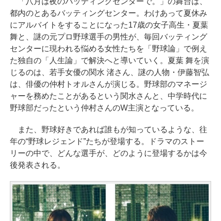
「八月は夜のバッティングセンターで。」の舞台は、
都内のとあるバッティングセンター。わけあって夏休み
にアルバイトをすることになった17歳の女子高生・夏葉
舞と、謎の元プロ野球選手の男性が、毎回バッティング
センターに現われる悩める女性たちを「野球論」で例え
た独自の「人生論」で解決へと導いていく。夏葉 舞を演
じるのは、若手女優の関水 渚さん、謎の人物・伊藤智弘
は、俳優の仲村トオルさんが演じる。野球部のマネージ
ャーを務めたことがあるという関水さんと、中学時代に
野球部だったという仲村さんのW主演となっている。
また、野球好きであれば誰もが知っているような、往
年の“野球レジェンド”たちが登場する。ドラマのストー
リーの中で、どんな選手が、どのように登場するかは今
後発表される。