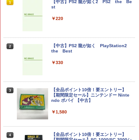
Switch2 保護フィルム スイッチ2 保護フ
【中古】PS2 龍が如く2 PS2 the Be
1
1
ィルム switch2 フィルム Switch2 ガラ
st
スフィルム スイッチ2 フィルム ガイド
貼り付け キット カバー Switch 2 本体
￥220
アクセサリー Nintendo Switch2 ケース
可 透明 ブルーライト カット 99％ FIRM
E
￥1,000
【中古】PS2 龍が如く PlayStation2
2
the Best
￥330
ハードケース for Nintendo Switch 2 ブ
2
ラック
￥2,754
【全品ポイント10倍！要エントリー】
3
【期間限定セール】ニンテンドー Ninte
ndo ポパイ 【中古】
ゼノブレイド ディフィニティブ・エディ
￥1,580
3
ション Nintendo Switch 2 Edition
￥6,650
【全品ポイント10倍！要エントリー】
4
【期間限定セール】SG-1000/SC-3000シ