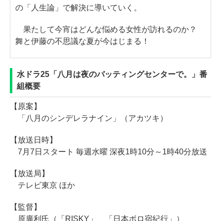
の「人生論」で解決に導いていく。
果たして今宵はどんな悩める女性が訪れるのか？
舞と伊藤の不思議な夏が今はじまる！
水ドラ25「八月は夜のバッティングセンターで。」番
組概要
【原案】
「八月のシンデレラナイン」（アカツキ）
【放送日時】
7月7日スタート 毎週水曜 深夜1時10分～1時40分放送
【放送局】
テレビ東京 ほか
【監督】
原廣利氏（「RISKY」、「日本ボロ宿紀行」）