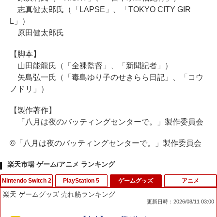
志真健太郎氏（「LAPSE」、「TOKYO CITY GIR
L」）
原田健太郎氏
【脚本】
山田能龍氏（「全裸監督」、「新聞記者」）
矢島弘一氏（「毒島ゆり子のせきらら日記」、「コウ
ノドリ」）
【製作著作】
「八月は夜のバッティングセンターで。」製作委員会
©「八月は夜のバッティングセンターで。」製作委員会
楽天市場 ゲーム/アニメ ランキング
Nintendo Switch 2
PlayStation 5
ゲームグッズ
アニメ
楽天 ゲームグッズ 売れ筋ランキング
更新日時：2026/08/11 03:00