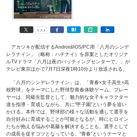
リスト
アカツキが配信するAndroid/iOS/PC用「八月のシンデ
レラナイン」（略称：ハチナイ）を原案としたオリジナ
ルTVドラマ「八月は夜のバッティングセンターで。」が
テレビ東京ほかで7月7日深夜1時10分より放送される。
「八月のシンデレラナイン」は、「青春×女子高生×高
校野球」をテーマにした野球型青春体験ゲーム。プレー
ヤーは、同級生監督として、魅力的な女子キャラクター
達を指導・育成しながら、共に“甲子園”という夢を追い
かける。本作では、野球部の様々な活動を通して選手を
自分好みに育成することが可能となるが、時にヒロイン
たちが抱える悩みや葛藤を解決することも、選手として
の成長を促すコツとなっている。“青春”というテーマと