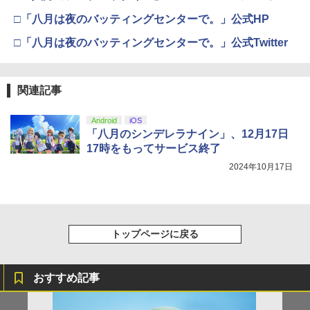
￥9,000
□「八月は夜のバッティングセンターで。」公式HP
￥10,737
劇場版「鬼滅の刃」無限城編 第一章 猗
4
【楽天ブックス限定配送BOX】【楽天ブ
5
窩座再来 完全生産限定版 [Blu-ray]
□「八月は夜のバッティングセンターで。」公式Twitter
【純正品】Xbox Elite ワイヤレス コン
5
ックス限定先着特典+先着特典】劇場版
トローラー Series 2 Core Edition (ホワ
ニンテンドープリペイド番号 5000円|オ
「鬼滅の刃」無限城編 第一章 猗窩座再
5
￥8,698
【純正品】DualSense ワイヤレスコン
イト)
ンラインコード版
5
来(完全生産限定版)【Blu-ray】(かるた
トローラー(CFI-ZCT2J)
+イベント抽選権+描き下ろし色紙) [ 吾峠
関連記事
￥18,718
呼世晴 ]
￥5,000
￥10,737
Android
iOS
￥11,000
『映画 ラブライブ！蓮ノ空女学院スクー
5
「八月のシンデレラナイン」、12月17日
ルアイドルクラブ Bloom Garden Part
17時をもってサービス終了
y』Blu-ray（特装限定版）
2024年10月17日
￥8,589
トップページに戻る
おすすめ記事