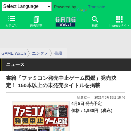
Powered by
Translate
カテゴリ
過去記事
検索
Impressサイト
GAME Watch
エンタメ
書籍
ニュース
書籍「ファミコン発売中止ゲーム図鑑」発売決
定！ 150本以上の未発売タイトルを掲載
吹越友一
2021年3月15日 18:46
4月5日 発売予定
価格：1,980円（税込）