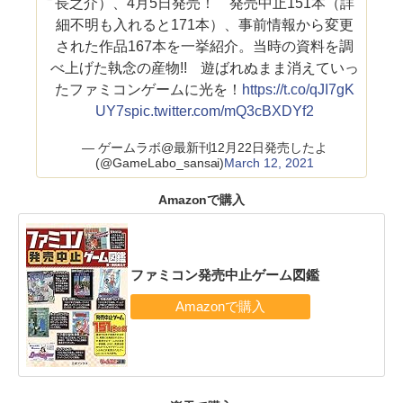
長之介）、4月5日発売！ 発売中止151本（詳
細不明も入れると171本）、事前情報から変更
された作品167本を一挙紹介。当時の資料を調
べ上げた執念の産物!! 遊ばれぬまま消えていっ
たファミコンゲームに光を！
https://t.co/qJI7gK
UY7s
pic.twitter.com/mQ3cBXDYf2
— ゲームラボ@最新刊12月22日発売したよ
(@GameLabo_sansai)
March 12, 2021
Amazonで購入
ファミコン発売中止ゲーム図鑑