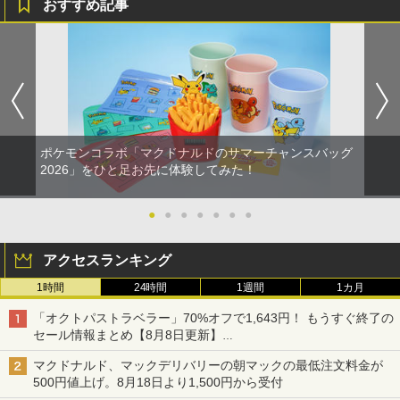
おすすめ記事
ポケモンコラボ「マクドナルドのサマーチャンスバッグ
2026」をひと足お先に体験してみた！
●
●
●
●
●
●
●
アクセスランキング
1時間
24時間
1週間
1カ月
「オクトパストラベラー」70%オフで1,643円！ もうすぐ終了の
セール情報まとめ【8月8日更新】
ニンテンドーeショップでは「大神 絶景版」が67%オフで990円
マクドナルド、マックデリバリーの朝マックの最低注文料金が
500円値上げ。8月18日より1,500円から受付