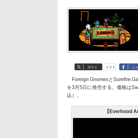
ポスト
リスト
シ
Foreign GnomesとSurefire.
を3月5日に発売する。価格はSwit
込）。
【Everhood An