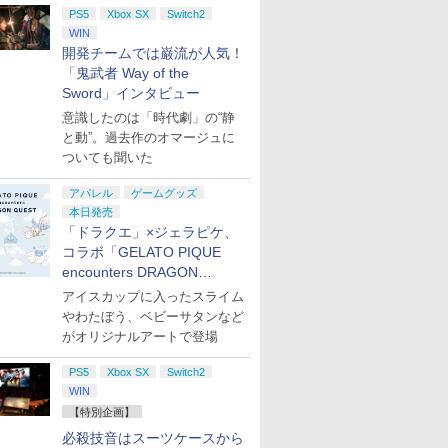
PS5
Xbox SX
Switch2
WIN
開発チームでは巌流が人気！
「鬼武者 Way of the
Sword」インタビュー
意識したのは「時代劇」の“静
と動”。過去作のオマージュに
ついても聞いた
アパレル
ゲームグッズ
本日発売
「ドラクエ」×ジェラピケ、
コラボ「GELATO PIQUE
encounters DRAGON
QUEST」第2弾が本日発売
アイスカップに入ったスライム
やわたぼう、ベビーサタンなど
がオリジナルアートで登場
PS5
Xbox SX
Switch2
WIN
【特別企画】
必殺技音はスーツケースから