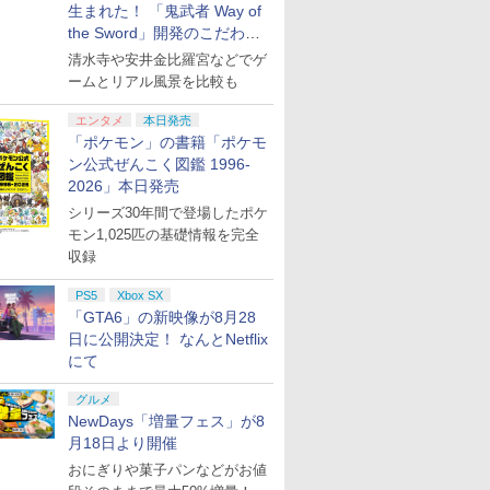
生まれた！ 「鬼武者 Way of
the Sword」開発のこだわり
を目撃！
清水寺や安井金比羅宮などでゲ
ームとリアル風景を比較も
エンタメ
本日発売
「ポケモン」の書籍「ポケモ
ン公式ぜんこく図鑑 1996-
2026」本日発売
シリーズ30年間で登場したポケ
モン1,025匹の基礎情報を完全
収録
PS5
Xbox SX
「GTA6」の新映像が8月28
日に公開決定！ なんとNetflix
にて
グルメ
NewDays「増量フェス」が8
月18日より開催
おにぎりや菓子パンなどがお値