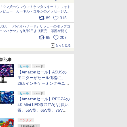
pic.x.com/s9S3nRCAGa
「ウマ娘のウマウマ！ケンタッキー！」フォト
レビュー カーネル・ゴルシのメッセージ入り
パッケージや描き下ろしトレカなどが登場
89
315
pic.x.com/PjnkR9vkXl
USJ、「バイオハザード」リッカーのポップコ
ーンバケツ」を9月9日より販売 頭部が開く仕
組み。味は恐怖を堪のう「味噌フレーバー」
65
207
pic.x.com/81MuXGahVM
もっと見る
新記事
セール
ハード
【Amazonセール】ASUSの
モニターがセール価格に。
26.5インチゲーミングモニタ
ー「ROG Strix OLED
セール
ハード
XG27ACDMS」限定モデルも
【Amazonセール】REGZAの
お買い得
4K Mini LED液晶TVがお買い
得。55V型、65V型、75V型
の2026年モデルがラインナ
エンタメ
ップ
【特別企画】