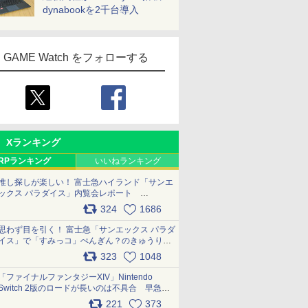
dynabookを2千台導入
GAME Watch をフォローする
Xランキング
RPランキング
いいねランキング
推し探しが楽しい！ 富士急ハイランド「サンエ
ックス パラダイス」内覧会レポート
pic.x.com/p718c0QB0k
324
1686
思わず目を引く！ 富士急「サンエックス パラダ
イス」で「すみっコ」ぺんぎん？のきゅうりド
ッグを食べてみた イラストそのままのメニュ
323
1048
ー化に挑戦。これが意外にもおいしい
pic.x.com/Kgl04hZaeg
「ファイナルファンタジーXIV」Nintendo
Switch 2版のロードが長いのは不具合 早急に
アップデートできるよう対応中
221
373