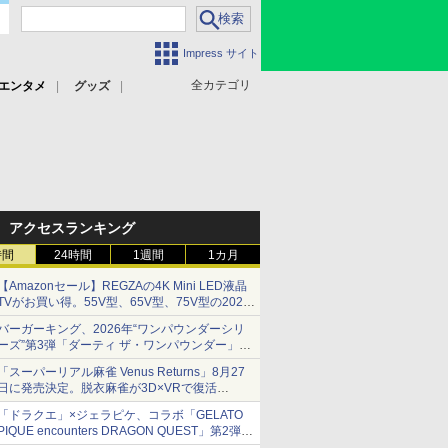
Impress サイト
全カテゴリ
エンタメ
グッズ
アクセスランキング
時間
24時間
1週間
1カ月
【Amazonセール】REGZAの4K Mini LED液晶
TVがお買い得。55V型、65V型、75V型の2026
年モデルがラインナップ
バーガーキング、2026年“ワンパウンダーシリ
ーズ”第3弾「ダーティ ザ・ワンパウンダー」を
8月7日発売
「スーパーリアル麻雀 Venus Returns」8月27
「特製ガーリックマヨソース」を使用した超大
日に発売決定。脱衣麻雀が3D×VRで復活
型チーズバーガー
発売から2週間は20%オフになるセールが実施
「ドラクエ」×ジェラピケ、コラボ「GELATO
PIQUE encounters DRAGON QUEST」第2弾が
本日発売