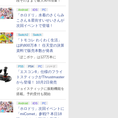
段そのままで最大50%増量！
Android
iOS
PC
「ホロドリ」水着のさくらみ
こさん＆星街すいせいさんが
次回イベントで登場！
Switch2
Switch
「トモコレ わくわく生活」
は約800万本！ 任天堂の決算
資料で販売本数が発表
「ぽこポケ」は127万本に
PS5
PS4
PC
ハード
「エスコン8」仕様のフライ
トスティックがThrustmaster
から登場！ 10月2日発売
ジョイスティックに振動機能を
搭載。予約受付も開始
Android
iOS
PC
「ホロドリ」次回イベントに
「miComet」参戦!? 本日18