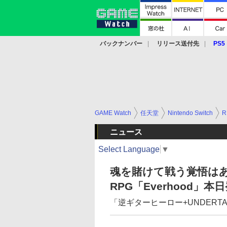
バックナンバー
リリース送付先
PS5
モバイル
eスポーツ
クラウド
PS
GAME Watch
任天堂
Nintendo Switch
R
ニュース
Select Language
▼
魂を賭けて戦う覚悟はあるか
RPG「Everhood」本
「逆ギターヒーロー+UNDERT