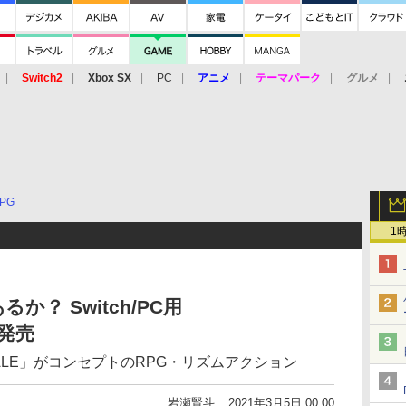
Switch2
Xbox SX
PC
アニメ
テーマパーク
グルメ
 Vita
3DS
アーケード
VR
PG
1
？ Switch/PC用
日発売
ALE」がコンセプトのRPG・リズムアクション
岩瀬賢斗
2021年3月5日 00:00