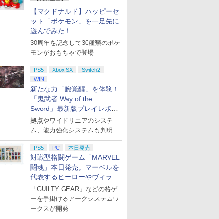
【マクドナルド】ハッピーセ
ット「ポケモン」を一足先に
遊んでみた！
30周年を記念して30種類のポケ
モンがおもちゃで登場
PS5
Xbox SX
Switch2
WIN
新たな力「腕覚醒」を体験！
「鬼武者 Way of the
Sword」最新版プレイレポー
ト
拠点やワイドリニアのシステ
ム、能力強化システムも判明
PS5
PC
本日発売
対戦型格闘ゲーム「MARVEL
闘魂」本日発売。マーベルを
代表するヒーローやヴィラン
たちが登場
「GUILTY GEAR」などの格ゲ
ーを手掛けるアークシステムワ
ークスが開発