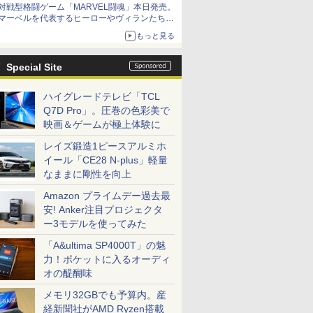
対戦型格闘ゲーム「MARVEL闘魂」本日発売。
アイスカップに入ったスライムやわたぼう、ベ
マーベルを代表するヒーローやヴィランたちが
ビーサタンなどがオリジナルアートで登場
登場
もっと見る
「GUILTY GEAR」などの格ゲーを手掛けるア
ークシステムワークスが開発
Special Site
ハイグレードテレビ「TCL
Q7D Pro」。圧巻の色彩美で
映画＆ゲームが極上体験に
レイズ鍛造1ピースアルミホ
イール「CE28 N-plus」軽量
なままに剛性を向上
Amazon プライムデー過去最
安! Anker注目プロジェクタ
ー3モデルを使ってみた
「A&ultima SP4000T」の魅
力！ポケットに入るオーディ
オの醍醐味
メモリ32GBでも予算内。産
経新聞社がAMD Ryzen搭載