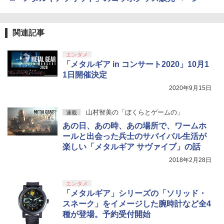
4
ボード付) [Blu-ray]
￥1,078
B-C ケーブル
【純正品】DualSense ワイヤレスコン
￥5,371
ニンテンドープリペイド番号 9000円|オ
4
4
￥10,780
トローラー ミッドナイト ブラック(CFI-
ンラインコード版
￥2,618
ZCT2J01)
関連記事
[メール便OK]【新品】【PS5】零 〜紅い
4
【中古】Nintendo マリオカート8 デラ
蝶〜 REMAKE [PS5版]
5
￥9,000
ックス 【Nintendo Switch】【アリオ倉
￥10,737
【オリジナル トトロの手ぬぐい特典付】
5
エンタメ
劇場版「鬼滅の刃」無限城編 第一章 猗
敷】保証期間1週間
4
￥3,320
【Blu-ray】【新品】 もののけ姫 Blu-ra
「メタルギア in コンサート2020」10月1
窩座再来 完全生産限定版 [Blu-ray]
y スタジオジブリ 佐賀/
【国内正規品】Thrustmaster スラスト
5
1日開催決定
￥4,500
マスター TH8S シフター - PC、PS4、P
ニンテンドープリペイド番号 5000円|オ
5
￥8,698
【純正品】DualSense ワイヤレスコン
S5、PS5 Pro、Xbox One、Xbox Serie
￥5,980
2020年9月15日
ンラインコード版
5
トローラー(CFI-ZCT2J)
s X|S 対応の高精度 H パターン シフター
【当店独自で＋P10倍★要エントリー】
5
￥5,000
【中古】[PS5] オクトパストラベラーII
山村智美の「ぼくらとゲームの」
連載
￥10,737
￥14,141
(OCTOPATH TRAVELER 2) スクウェ
あの日、あの時、あの場所で、ワームホ
【Amazon.co.jp限定】劇場版モノノ怪
5
ア・エニックス (20230224)
第三章 蛇神 (オリジナル特典:オリジナル
ールと出会った兵士のサバイバル生活が
巾着＋メーカー特典:【坤と離】二振りの
楽しい「メタルギア サヴァイブ」の話
￥4,180
剣、十翼より来たる！スタジオ描き下ろ
2018年2月28日
しイラストボード付) [DVD]
￥8,800
エンタメ
「メタルギア」シリーズの「ソリッド・
スネーク」をイメージした腕時計など全4
種が登場。予約受付開始