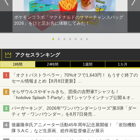
ポケモンコラボ「マクドナルドのサマーチャンスバッグ
2026」をひと足お先に体験してみた！
●
●
●
●
●
●
●
アクセスランキング
1時間
24時間
1週間
1カ月
「オクトパストラベラー」70%オフで1,643円！ もうすぐ終了の
セール情報まとめ【8月8日更新】
ニンテンドーeショップでは「大神 絶景版」が67%オフで990円
そらザウルスやギャルきち、団長の吉野家Tシャツも！
「hololive Splash T-Party!」全Tシャツラインナップ公開＆オン
ライン販売開始
バーガーキング、2026年“ワンパウンダーシリーズ”第3弾「ダー
ティ ザ・ワンパウンダー」を8月7日発売
「特製ガーリックマヨソース」を使用した超大型チーズバーガー
後藤隆幸氏アニメーター活動45年周年記念展開催！ 「攻殻機動
隊 S.A.C.」など生原画、総作画監督修正が展示