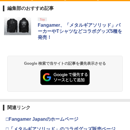
【ホリ公式】【SONYライセンス商品】
【中古】大乱闘スマッシュブラザーズX
【中古】 ルドルフとイッパイアッテナ
1
1
1
DualSense™ワイヤレスコントローラー
[レンタル落ち] [Blu-ray] [ブルーレイ]
編集部のおすすめ記事
専用充電USBケーブル for PlayStation5
￥350
おすすめ
￥359
スプラトゥーン レイダース|オンライン
PlayStation 5 デジタル・エディション
【純正品】Xbox ワイヤレス コントロー
劇場版「鬼滅の刃」無限城編 第一章 猗
Toy
1
1
1
1
コード版
日本語専用 Console Language: Japan
ラー + USB-C® ケーブル
窩座再来 通常版 [Blu-ray]
Fangamer、「メタルギアソリッド」パ
￥1,580
ese only (CFI-2200B01)
ーカーやTシャツなどコラボグッズ5種を
￥5,832
￥8,300
￥3,982
発売！
￥55,000
【中古】アッコにおまかせ!ブレインショ
劇場版「鬼滅の刃」無限城編 第一章 猗
2
2
ック
窩座再来【通常版】 [Blu-ray]
＼10％OFFクーポン／PS5用 冷却ファン
2
クーリングファン 冷却装置 USBクーラ
【純正品】Xbox ワイヤレス コントロー
ー 外付け 自動冷却ファン 三つファン 急
￥350
￥3,916
2
スプラトゥーン レイダース -Switch2
劇場版「鬼滅の刃」無限城編 第一章 猗
Beast of Reincarnation -PS5 【特典】
ラー (ロボット ホワイト)
2
2
速冷却 静音 装着簡単 排熱 熱対策 USB
2
Google 検索で当サイトの記事を優先表示させる
窩座再来 通常版 [DVD]
プロダクトコード 封入
ポート 省スペース 耐久性 プレイステー
￥6,446
ション5対応 ディスク版 デジタル版の両
￥7,681
￥3,523
方に対応
￥7,286
【中古】ラストストーリー(特典なし) -
3
幻想万華鏡15周年記念作品第19話 幻想
3
Wii
￥2,680
郷時間作戦の章（前編）(10/18発売) -
満福神社-
【純正品】Xbox ワイヤレス コントロー
3
￥350
ラー (カーボンブラック)
Nintendo Switch 2(日本語・国内専用)
【Amazon.co.jp限定】劇場版モノノ怪
【純正品】ディスクドライブ(CFI-ZDD1
3
3
￥4,678
3
第三章 蛇神 (Amazon.co.jp限定オリジ
J) PlayStation 5
関連リンク
【中古】PS5DAEMON X MACHINA
￥8,020
3
ナル三方背収納ケース付きコレクション)
￥55,491
TITANIC SCION
【中古】不思議のダンジョン 風来のシレ
(オリジナル特典:オリジナル巾着＋メー
4
￥11,980
□Fangamer Japanのホームページ
ンDS
カー特典:【坤と離】二振りの剣、十翼よ
￥2,735
「超かぐや姫！」通常版【Blu-ray】 [ 夏
4
り来たる！スタジオ描き下ろしイラスト
□「メタルギアソリッド」のコラボグッズ販売ページ
吉ゆうこ ]
【純正品】Xbox 充電式バッテリー + US