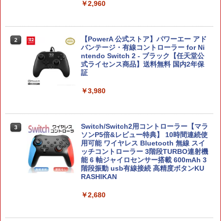
￥2,960
【PowerA 公式ストア】パワーエー アド
2
バンテージ・有線コントローラー for Ni
ntendo Switch 2 - ブラック【任天堂公
式ライセンス商品】送料無料 国内2年保
証
￥3,980
Switch/Switch2用コントローラー【マラ
3
ソンP5倍&レビュー特典】 10時間連続使
用可能 ワイヤレス Bluetooth 無線 スイ
ッチコントローラー 3階段TURBO連射機
能 6 軸ジャイロセンサー搭載 600mAh 3
階段振動 usb有線接続 高精度ボタンKU
RASHIKAN
￥2,680