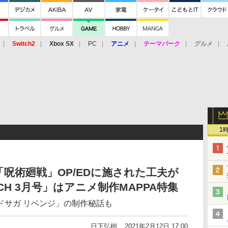
Switch2
Xbox SX
PC
アニメ
テーマパーク
グルメ
 Vita
3DS
アーケード
VR
1
呪術廻戦」OP/EDに施された工夫が
CH 3月号」はアニメ制作MAPPA特集
ドサガ リベンジ」の制作秘話も
日下弘樹
2021年2月12日 17:00