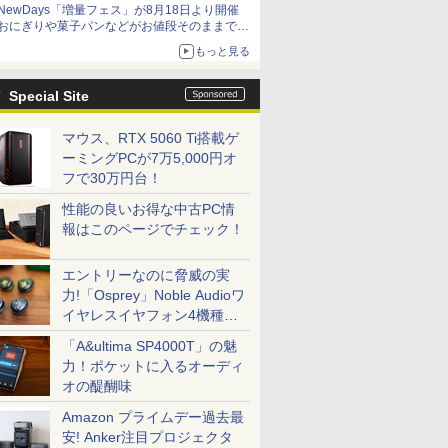
NewDays「増量フェス」が8月18日より開催
おにぎりや菓子パンなどがお値段そのままで最
大50%増量！
もっと見る
Special Site
マウス、RTX 5060 Ti搭載ゲ
ーミングPCが7万5,000円オ
フで30万円台！
性能の良いお得な中古PC情
報はこのページでチェック！
エントリーなのに脅威の実
力!「Osprey」Noble Audioワ
イヤレスイヤフォン4機種を
一気に聴く
「A&ultima SP4000T」の魅
力！ポケットに入るオーディ
オの醍醐味
Amazon プライムデー過去最
安! Anker注目プロジェクタ