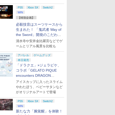
PS5
Xbox SX
Switch2
WIN
【特別企画】
必殺技音はスーツケースから
生まれた！ 「鬼武者 Way of
the Sword」開発のこだわり
を目撃！
清水寺や安井金比羅宮などでゲ
ームとリアル風景を比較も
アパレル
ゲームグッズ
本日発売
「ドラクエ」×ジェラピケ、
コラボ「GELATO PIQUE
encounters DRAGON
QUEST」第2弾が本日発売
アイスカップに入ったスライム
やわたぼう、ベビーサタンなど
がオリジナルアートで登場
PS5
Xbox SX
Switch2
WIN
新たな力「腕覚醒」を体験！