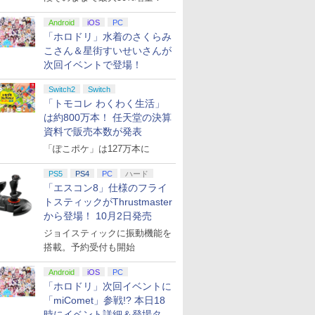
Android
iOS
PC
「ホロドリ」水着のさくらみ
こさん＆星街すいせいさんが
次回イベントで登場！
Switch2
Switch
「トモコレ わくわく生活」
は約800万本！ 任天堂の決算
資料で販売本数が発表
「ぽこポケ」は127万本に
PS5
PS4
PC
ハード
「エスコン8」仕様のフライ
トスティックがThrustmaster
から登場！ 10月2日発売
ジョイスティックに振動機能を
搭載。予約受付も開始
Android
iOS
PC
「ホロドリ」次回イベントに
「miComet」参戦!? 本日18
時にイベント詳細＆登場タレ