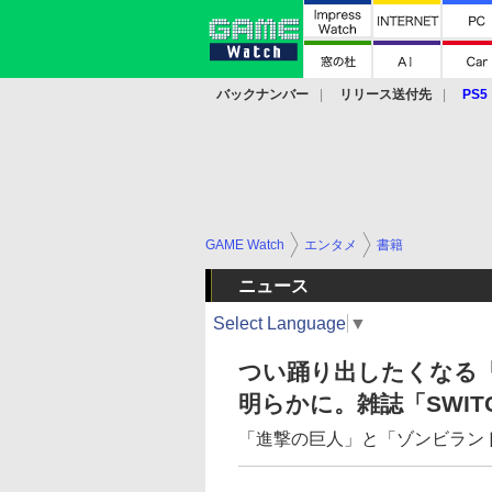
バックナンバー
リリース送付先
PS5
モバイル
eスポーツ
クラウド
PS
GAME Watch
エンタメ
書籍
ニュース
Select Language
▼
つい踊り出したくなる「
明らかに。雑誌「SWIT
「進撃の巨人」と「ゾンビラン