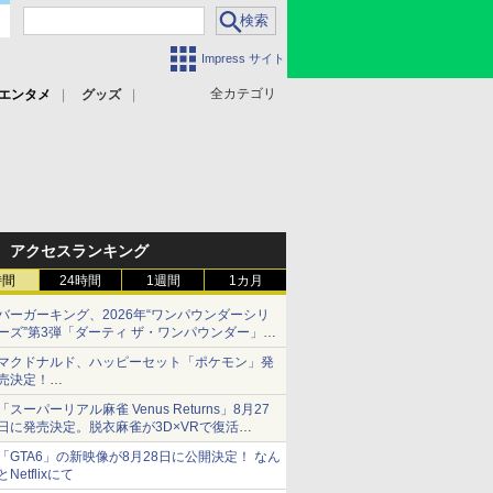
Impress サイト
全カテゴリ
エンタメ
グッズ
アクセスランキング
時間
24時間
1週間
1カ月
バーガーキング、2026年“ワンパウンダーシリ
ーズ”第3弾「ダーティ ザ・ワンパウンダー」を
8月7日発売
マクドナルド、ハッピーセット「ポケモン」発
「特製ガーリックマヨソース」を使用した超大
売決定！
型チーズバーガー
ポケモン30周年記念で30匹が大集合
「スーパーリアル麻雀 Venus Returns」8月27
日に発売決定。脱衣麻雀が3D×VRで復活
発売から2週間は20%オフになるセールが実施
「GTA6」の新映像が8月28日に公開決定！ なん
とNetflixにて