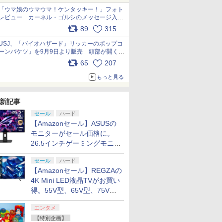
「ウマ娘のウマウマ！ケンタッキー！」フォト
レビュー カーネル・ゴルシのメッセージ入り
パッケージや描き下ろしトレカなどが登場
89
315
pic.x.com/PjnkR9vkXl
USJ、「バイオハザード」リッカーのポップコ
ーンバケツ」を9月9日より販売 頭部が開く仕
組み。味は恐怖を堪のう「味噌フレーバー」
65
207
pic.x.com/81MuXGahVM
もっと見る
新記事
セール
ハード
【Amazonセール】ASUSの
モニターがセール価格に。
26.5インチゲーミングモニタ
ー「ROG Strix OLED
セール
ハード
XG27ACDMS」限定モデルも
【Amazonセール】REGZAの
お買い得
4K Mini LED液晶TVがお買い
得。55V型、65V型、75V型
の2026年モデルがラインナ
エンタメ
ップ
【特別企画】