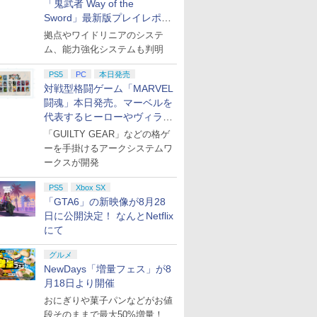
「鬼武者 Way of the
Sword」最新版プレイレポー
ト
拠点やワイドリニアのシステ
ム、能力強化システムも判明
PS5
PC
本日発売
対戦型格闘ゲーム「MARVEL
闘魂」本日発売。マーベルを
代表するヒーローやヴィラン
たちが登場
「GUILTY GEAR」などの格ゲ
ーを手掛けるアークシステムワ
ークスが開発
PS5
Xbox SX
「GTA6」の新映像が8月28
日に公開決定！ なんとNetflix
にて
グルメ
NewDays「増量フェス」が8
月18日より開催
おにぎりや菓子パンなどがお値
段そのままで最大50%増量！