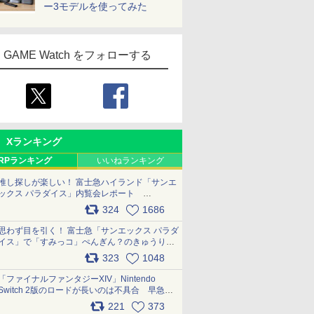
ー3モデルを使ってみた
GAME Watch をフォローする
Xランキング
RPランキング
いいねランキング
推し探しが楽しい！ 富士急ハイランド「サンエ
ックス パラダイス」内覧会レポート
pic.x.com/p718c0QB0k
324
1686
思わず目を引く！ 富士急「サンエックス パラダ
イス」で「すみっコ」ぺんぎん？のきゅうりド
ッグを食べてみた イラストそのままのメニュ
323
1048
ー化に挑戦。これが意外にもおいしい
pic.x.com/Kgl04hZaeg
「ファイナルファンタジーXIV」Nintendo
Switch 2版のロードが長いのは不具合 早急に
アップデートできるよう対応中
221
373
pic.x.com/s9S3nRCAGa