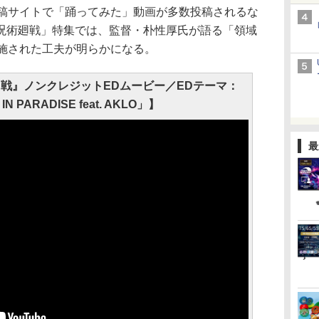
投稿サイトで「踊ってみた」動画が多数投稿されるな
呪術廻戦」特集では、監督・朴性厚氏が語る「領域
に施された工夫が明らかになる。
廻戦』ノンクレジットEDムービー／EDテーマ：
IN PARADISE feat. AKLO」】
最