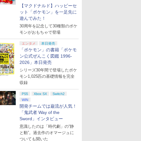
【マクドナルド】ハッピーセ
ット「ポケモン」を一足先に
遊んでみた！
30周年を記念して30種類のポケ
モンがおもちゃで登場
エンタメ
本日発売
「ポケモン」の書籍「ポケモ
ン公式ぜんこく図鑑 1996-
2026」本日発売
シリーズ30年間で登場したポケ
モン1,025匹の基礎情報を完全
収録
PS5
Xbox SX
Switch2
WIN
開発チームでは巌流が人気！
「鬼武者 Way of the
Sword」インタビュー
意識したのは「時代劇」の“静
と動”。過去作のオマージュに
ついても聞いた