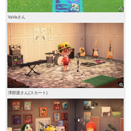
VaVaさん
澤部渡さん(スカート)