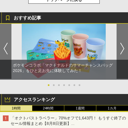
おすすめ記事
ポケモンコラボ「マクドナルドのサマーチャンスバッグ
2026」をひと足お先に体験してみた！
●
●
●
●
●
●
●
アクセスランキング
1時間
24時間
1週間
1カ月
「オクトパストラベラー」70%オフで1,643円！ もうすぐ終了の
セール情報まとめ【8月8日更新】