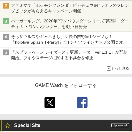
ニンテンドーeショップでは「大神 絶景版」が67%オフで990円
ファミマで「ポケモンフレンダ」ピカチュウ&ゼラオラのフレン
ダピックがもらえるキャンペーン開催！
バーガーキング、2026年“ワンパウンダーシリーズ”第3弾「ダー
ティ ザ・ワンパウンダー」を8月7日発売
「特製ガーリックマヨソース」を使用した超大型チーズバーガー
そらザウルスやギャルきち、団長の吉野家Tシャツも！
「hololive Splash T-Party!」全Tシャツラインナップ公開＆オン
ライン販売開始
「スプラトゥーン レイダース」更新データ「Ver.1.1.1」が配信
開始。ブキやステージに関する不具合を修正
もっと見る
GAME Watch をフォローする
Special Site