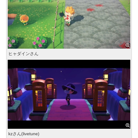
ヒャダインさん
kzさん(livetune)