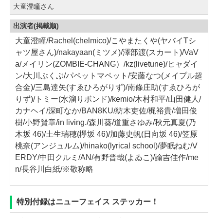
大童澄瞳さん
出演者(掲載順)
大童澄瞳/Rachel(chelmico)/こやまたくや(ヤバイTシ
ャツ屋さん)/nakayaan(ミツメ)/澤部渡(スカート)/VaV
a/メイリン(ZOMBIE-CHANG）/kz(livetune)/ヒャダイ
ン/大川ぶくぶ/パペットマペット/安藤なつ(メイプル超
合金)/三島達矢(すゑひろがりず)/南條庄助(すゑひろが
りず)/トミー(水溜りボンド)/kemio/木村和平/山田健人/
カナヘイ/深町なか/BAN8KU/紡木吏佐/梶裕貴/増田俊
樹/小野賢章/in living./森川葵/道重さゆみ/秋元真夏(乃
木坂 46)/土生瑞穂(欅坂 46)/加藤史帆(日向坂 46)/笠原
桃奈(アンジュルム)/hinako(lyrical school)/夢眠ねむ/V
ERDY/中田クルミ/AN/有野晋哉(よゐこ)/諭吉佳作/me
n/長谷川白紙/※敬称略
特別付録はニューフェイス ステッカー！