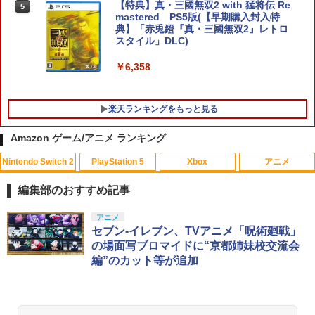
【特典】真・三國無双2 with 猛将伝 Re
5
【特典】テイルズ オブ エターニア リマ
mastered PS5版(【早期購入封入特
5
スター Switch2版(【早期購入特典】超
典】「赤兎鐙『真・三國無双2』レトロ
冒険お役立ちセット)
スタイル」DLC)
￥3,722
￥6,358
楽天ランキングをもっと見る
Amazon ゲーム/アニメ ランキング
Nintendo Switch 2
PlayStation 5
Xbox
アニメ
U.C.ガンダムBlu-rayライブラリーズ 機
1
動戦士ガンダム 逆襲のシャア【Blu-ra
編集部のおすすめ記事
y】 [ 古谷徹 ]
スプラトゥーン レイダース|オンライン
PlayStation 5 デジタル・エディション
【純正品】Xbox ワイヤレス コントロー
【Amazon.co.jp限定】劇場版モノノ怪
アニメ
1
1
1
1
￥3,344
コード版
日本語専用 Console Language: Japan
ラー + USB-C® ケーブル
第三章 蛇神 (Amazon.co.jp限定オリジ
セブン-イレブン、TVアニメ「呪術廻戦」
ese only (CFI-2200B01)
ナル三方背収納ケース付きコレクション)
の場面写ブロマイドに“京都姉妹校交流会
(オリジナル特典:オリジナル巾着＋メー
￥5,832
￥8,300
編”のカット等が追加
カー特典:【坤と離】二振りの剣、十翼よ
￥55,000
「天気の子」Blu-rayスタンダード・エ
2
り来たる！スタジオ描き下ろしイラスト
ディション【Blu-ray】 [ 醍醐虎汰朗 ]
ボード付) [Blu-ray]
【純正品】Xbox ワイヤレス コントロー
2
￥4,290