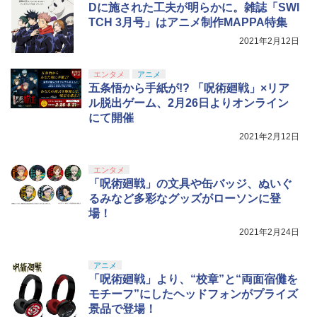
￥5,000
Dに施された工夫が明らかに。雑誌「SWI
￥10,737
￥14,141
TCH 3月号」はアニメ制作MAPPA特集
【Amazon.co.jp限定】劇場版モノノ怪
5
2021年2月12日
第三章 蛇神 (オリジナル特典:オリジナル
巾着＋メーカー特典:【坤と離】二振りの
剣、十翼より来たる！スタジオ描き下ろ
エンタメ
アニメ
しイラストボード付) [DVD]
五条悟から手紙が!? 「呪術廻戦」×リア
ル脱出ゲーム、2月26日よりオンライン
￥8,800
にて開催
2021年2月12日
エンタメ
「呪術廻戦」の文具や缶バッジ、ぬいぐ
るみなど多彩なグッズがローソンに登
場！
2021年2月24日
アニメ
「呪術廻戦」より、“校章”と“両面宿儺を
モチーフ”にしたヘッドフォンがプライズ
景品で登場！