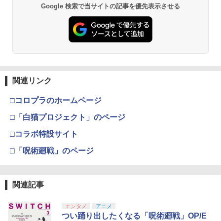
￥10,780
スプラトゥーン レイダース -Switch2
Beast of Reincarnation -PS5 【特典】
ラー (ロボット ホワイト)
2
2
Google 検索で当サイトの記事を優先表示させる
プロダクトコード 封入
￥6,449
￥7,681
￥7,286
【特典付】【Blu-ray】【新品】 劇場版
3
劇場版「鬼滅の刃」無限城編 第一章 猗
2
「鬼滅の刃」無限城編 第一章 猗窩座再
窩座再来 通常版 [Blu-ray]
来 通常版 Blu-ray 佐賀
【純正品】Xbox ワイヤレス コントロー
3
￥3,982
ラー (カーボンブラック)
￥4,950
Nintendo Switch 2(日本語・国内専用)
【純正品】ディスクドライブ(CFI-ZDD1
3
3
J) PlayStation 5
関連リンク
￥8,020
￥55,871
￥11,849
□コロプラのホームページ
Thunderbolt Fantasy 東離劍遊紀4 4(完
劇場版「鬼滅の刃」無限城編 第一章 猗
4
3
全生産限定版)【Blu-ray】 [ 鳥海浩輔 ]
窩座再来 通常版 [DVD]
□「白猫プロジェクト」のページ
【純正品】Xbox 充電式バッテリー + US
4
B-C ケーブル
￥6,436
￥3,523
□コラボ特設サイト
【純正品】DualSense ワイヤレスコン
ニンテンドープリペイド番号 9000円|オ
4
4
トローラー ミッドナイト ブラック(CFI-
ンラインコード版
￥2,618
□「呪術廻戦」のページ
ZCT2J01)
￥9,000
￥10,737
「劇場版 あの日見た花の名前を僕達はま
劇場版「鬼滅の刃」無限城編 第一章 猗
5
4
だ知らない。」4K Ultra HD Blu-ray(通
窩座再来 完全生産限定版 [Blu-ray]
関連記事
【国内正規品】Thrustmaster スラスト
5
常版)【4K ULTRA HD】 [ 超平和バスタ
マスター TH8S シフター - PC、PS4、P
ニンテンドープリペイド番号 5000円|オ
ーズ ]
5
￥8,698
【純正品】DualSense ワイヤレスコン
S5、PS5 Pro、Xbox One、Xbox Serie
ンラインコード版
5
エンタメ
アニメ
トローラー(CFI-ZCT2J)
s X|S 対応の高精度 H パターン シフター
つい踊り出したくなる「呪術廻戦」OP/E
￥6,658