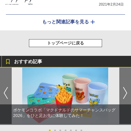
2021年2月24日
もっと関連記事を見る
トップページに戻る
おすすめ記事
ポケモンコラボ「マクドナルドのサマーチャンスバッグ
2026」をひと足お先に体験してみた！
●
●
●
●
●
●
●