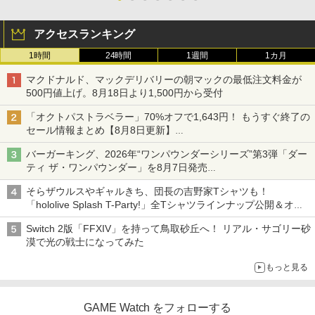
アクセスランキング
1時間
24時間
1週間
1カ月
マクドナルド、マックデリバリーの朝マックの最低注文料金が
500円値上げ。8月18日より1,500円から受付
「オクトパストラベラー」70%オフで1,643円！ もうすぐ終了の
セール情報まとめ【8月8日更新】
ニンテンドーeショップでは「大神 絶景版」が67%オフで990円
バーガーキング、2026年“ワンパウンダーシリーズ”第3弾「ダー
ティ ザ・ワンパウンダー」を8月7日発売
「特製ガーリックマヨソース」を使用した超大型チーズバーガー
そらザウルスやギャルきち、団長の吉野家Tシャツも！
「hololive Splash T-Party!」全Tシャツラインナップ公開＆オン
ライン販売開始
Switch 2版「FFXIV」を持って鳥取砂丘へ！ リアル・サゴリー砂
漠で光の戦士になってみた
もっと見る
GAME Watch をフォローする