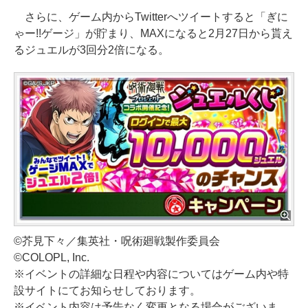
さらに、ゲーム内からTwitterへツイートすると「ぎに
ゃー!!ゲージ」が貯まり、MAXになると2月27日から貰え
るジュエルが3回分2倍になる。
©芥見下々／集英社・呪術廻戦製作委員会
©COLOPL, Inc.
※イベントの詳細な日程や内容についてはゲーム内や特
設サイトにてお知らせしております。
※イベント内容は予告なく変更となる場合がございま