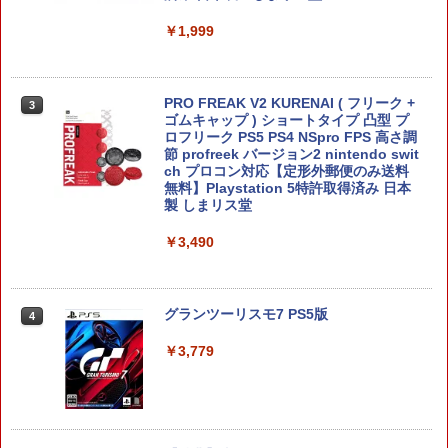
￥1,999
【マラソン期間ポイント2倍＆クーポン
3
あり】【スイッチ2対応ケースあり】 Ni
ntendo Switch 2 Switch2 ケース 有機E
PRO FREAK V2 KURENAI ( フリーク +
3
L シンプル 名入れ 名前入れ 本体 スイッ
ゴムキャップ ) ショートタイプ 凸型 プ
チ ライト 任天堂 ニンテンドー 保護 カバ
ロフリーク PS5 PS4 NSpro FPS 高さ調
ー 入れ物 コンパクト 収納
節 profreek バージョン2 nintendo swit
ch プロコン対応【定形外郵便のみ送料
無料】Playstation 5特許取得済み 日本
￥2,980
製 しまリス堂
￥3,490
【7週連続1位】inklink公式 Switch / Sw
4
itch2 コントローラー 最新モデル 最新フ
ァームウェア プロコン プロコン2 プロコ
ントローラー スイッチ2 スイッチ Switc
グランツーリスモ7 PS5版
4
h コントローラー ワイヤレスコントロー
ラー 連射機能 ワイヤレス switch2コン
￥3,779
トローラ Switch2コントローラー
￥2,960