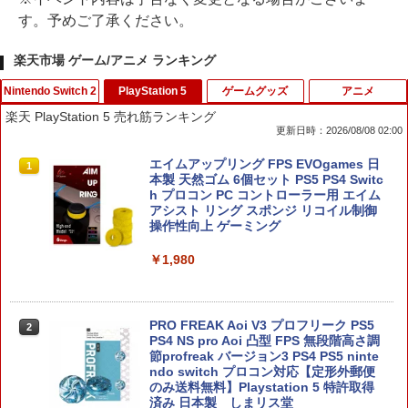
す。予めご了承ください。
楽天市場 ゲーム/アニメ ランキング
Nintendo Switch 2
PlayStation 5
ゲームグッズ
アニメ
楽天 PlayStation 5 売れ筋ランキング
更新日時：2026/08/08 02:00
【10%OFFクーポン配布中】【365日完
エイムアップリング FPS EVOgames 日
1
1
全保証】 Nintendo Switch2 保護フィル
本製 天然ゴム 6個セット PS5 PS4 Switc
ム 任天堂 Switch2 フィルム スイッチ2
h プロコン PC コントローラー用 エイム
保護フィルム ブルーライトカット 7.9イ
アシスト リング スポンジ リコイル制御
ンチ 10H ガラスザムライ 液晶保護フィ
操作性向上 ゲーミング
ルム OVER`s オーバーズ TP01
￥1,980
￥1,480
PRO FREAK Aoi V3 プロフリーク PS5
2
【新品】【NS2H】ゲーム用セパレート
PS4 NS pro Aoi 凸型 FPS 無段階高さ調
2
型クリアケース リラックマ[在庫品]
節profreak バージョン3 PS4 PS5 ninte
ndo switch プロコン対応【定形外郵便
のみ送料無料】Playstation 5 特許取得
￥1,910
済み 日本製 しまリス堂