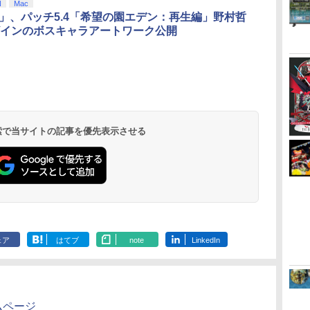
N
Mac
IV」、パッチ5.4「希望の園エデン：再生編」野村哲
インのボスキャラアートワーク公開
無
【Amazon.co.jp限
劇場版「鬼滅の刃」無
『映画 ラブライブ！蓮
【Amazon.co
座再
定】劇場版モノノ怪 第
限城編 第一章 猗窩座
ノ空女学院スクールア
定】劇場版モ
三章 蛇神
再来 完全生産限定版
イドルクラブ Bloom
三章 蛇神 (
(Amazon.co.jp限定オ
[Blu-ray]
Garden Party』Blu-
特典:オリジ
 検索で当サイトの記事を優先表示させる
￥10,780
￥8,698
￥8,589
￥8,800
リジナル三方背収納ケ
ray（特装限定版）
メーカー特典
ース付きコレクション)
離】二振りの
(オリジナル特典:オリ
より来たる！
ジナル巾着＋メーカー
描き下ろしイ
特典:【坤と離】二振り
ード付) [DVD
の剣、十翼より来た
る！スタジオ描き下ろ
しイラストボード付)
[Blu-ray]
ェア
はてブ
note
LinkedIn
ムページ