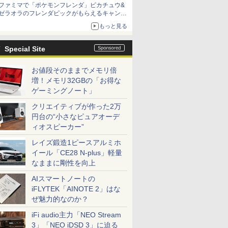
ファミマで「ポケモンフレンダ」ピカチュウ&
ゼラオラのフレンダピックがもらえるキャンペ
ーン開催！
もっと見る
Special Site
お値段そのままでメモリ倍
増！メモリ32GBの「お得な
ゲーミングノート」
クリエイティブが作った2万
円台の“小さなピュアオーデ
ィオスピーカー”
レイズ鍛造1ピースアルミホ
イール「CE28 N-plus」軽量
なままに剛性を向上
AIスマートノートの
iFLYTEK「AINOTE 2」はな
ぜ魅力的なのか？
iFi audio主力「NEO Stream
3」「NEO iDSD 3」に迫る