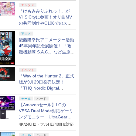
エンタメ
「けもみみりふれっ！」が
7
7
7
7
8
8
8
9
9
9
8
10
10
10
VHS Cityに参画！オリ曲MV
の共同制作やC108でのスペ
シャルコラボ広告を掲出
アニメ
後藤隆幸氏アニメーター活動
7
7
7
8
8
8
9
9
9
10
10
10
45年周年記念展開催！ 「攻
殻機動隊 S.A.C.」など生原
リオン2
ス限定特
の体操 脳トレ 脳のトレー
e Mujica
Nintendo Switch 2 オ
ソニックパワード
劇場版「僕の心のヤバ
Elgato GAME CAPTURE 4K X ゲーム
任天堂 SanDisk
【楽天ブックス限定特
最終楽章 響け！ユーフ
マリオカート ワールド
【特典】Marvel’s
劇場版 転生したらスラ
[Switch 2] ぽこ あ ポ
Joy-Con 2
鬼武者 Way 
新劇場版銀
画、総作画監督修正が展示
ぽん！
ッズ 麻雀 将棋 囲碁 競走
ブ
ールインボックス
【PS5】鉄道にっぽ
イやつ」【Blu-ray】 [
キャプチャー エルガト USBキャプチ
microSD Express
典+特典】SILENT
ォニアム 前編 (通常版)
[Nintendo Switch 2] /
Wolverine(【早期購入
イムだった件 蒼海の涙
ンションパス（ダウンロー
ー/(R) 
Sword 【P
炎上ー (
京ー神奈
 ソフト不要 名作ゲーム の
ん！ RealPro 長距離運
堀江瞬 ]
ャボード HDMI 2.1装備 VRRパススル
Card 256GB for
HILL: Townfall(アクリ
【Blu-ray】 [ (アニメ
ゲーム
封入特典】DLC)
編 (Blu-ray特装限定版)
※3,200ポイントまでご利
30821
版)【Blu-r
イベント
￥9,073
￥9,980
編(A4ク
ビゲーム TVゲーム 】
通常版)
転！特急ひのとり 近畿
ー HDR10。最高240 FPS ゲーミング
Nintendo Switch 2
ルキーホルダー+【早期
ーション) ]
【Blu-ray】 [ 岡咲美保
智和 ]
「Way of the Hunter 2」正式
￥7,290
￥7,040
￥37,980
￥9,671
￥7,480
￥7,550
￥9,980
￥7,620
￥7,722
￥4,400
￥7,641
￥7,722
日本鉄道 編 [ELJM-
10GBH9901
BEE-A-SD01A[ラッピ
購入封入特典】DLCチ
]
版が9月29日発売決定！
プリペイ
ション ス
 Elite
ぽこ あ ポケモン エキ
PlayStation 5 デジタ
GameSir G7 HE 有線
ニンテンドープリペイ
プレイステーション ス
HyperX Clutch
【任天堂ライセンス商
プレイステーション ス
8BitDo M30 Xboxシリ
ニンテンド
【Amazon.
GameSir 
Ave
30988 PS5 テツドウニ
ング不可] R-LOGI
ラシ)
「THQ Nordic Digital
円|オンラ
,000円|
コントロー
スパンションパス|オン
ル・エディション 日本
ゲームコントローラー
ド番号 500円|オンライ
トアチケット 3,000円|
Gladiate Xbox公式ラ
品】Samsung
トアチケット 15,000円
ーズX | S、Xbox
ド番号 20
定】 Logic
ゲームコン
ッポンリアルプロ トッ
ード版
 Core
ラインコード版
語専用 (CFI-2200B01)
XBOX Series X|S
ンコード版
オンラインコード版
イセンス ゲーミング コ
microSD Express
|オンラインコード版
One、およびWindows
インコード
コン G92
XBOX Seri
キュウヒノトリ キンキ
Showcase 2026」まとめ
ワイト)
+ ディスクドライブ
XBOX One Windows
ントローラー 有線 日本
Card 256GB for
の有線コントローラー
リスモ7 Fo
XBOX One
ニホンテツドウヘン]
セール
ハード
￥4,400
￥66,849
￥7,999
￥500
￥3,000
￥4,980
現在在庫切れです。
￥15,000
￥4,590
￥2,000
￥38,800
￥6,499
(CFI-ZDD1J) セット
10/11用 PCコントロー
正規代理店品 6L366AA
Nintendo Switch
6ボタンレイアウト - 正
Horizon 6
10/11用
【Amazonセール】LGの
ラーゲームパッド ホー
2（サムスン マイクロ
式にライセンスされて
ラーゲーム
VESA Dual Mode対応ゲーミ
ル効果スティック付き
SDエクスプレスカード
います
ルエフェク
ングモニター「UltraGear
ビデオゲームコントロ
256GB）
クと3.5
27G850A-B」がお買い得！
ーラー（ブラック）
ジャック付
4K/240Hz・フルHD/480Hz対応
7
8
9
10
セール
ハード