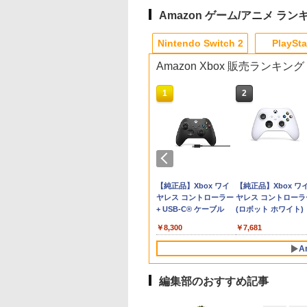
Amazon ゲーム/アニメ ラン
8
10
10
10
1
1
1
1
2
2
2
2
Nintendo Switch 2
PlaySta
Amazon Xbox 販売ランキング
10
10
10
1
1
1
2
2
2
ーム
オカート ワールド
】Marvel’s
版 転生したらスラ
[Switch 2] ぽこ あ ポケモン エキスパ
Joy-Con 2 (L) ブル
鬼武者 Way of the
新劇場版銀魂 -吉原大
【楽天ブックス限定特
【中古】PS5ドラゴン
【中古】ぼくとシムの
デザート・ローズ 砂の
[Switch 2] マリオ
がんばれゴエモン大
Switch2 ケース 即納
【送料無料】劇場版
チ
tendo Switch 2] /
lverine(【早期購入
だった件 蒼海の涙
ンションパス（ダウンロード版）
ー/(R) ライトイエロー
Sword 【PS5】 ELJM-
炎上ー (完全生産限定
典】ドンキーコング バ
クエストVII
まち リゾートに元気を
薔薇 雪の黙示録【Blu-
ス フィーバー （ダ
合！ PS5版
スイッチ2 Nintendo
「鬼滅の刃」無限城
ル
ム
特典】DLC)
Blu-ray特装限定版)
※3,200ポイントまでご利用可
30821
版)【Blu-ray】 [ 杉田
ナンザ(「スーパーマリ
Reimagined
とりもどそう! (特典無
ray】 [ 新谷かおる ]
ロード版） ※6,40
Switch Lite 対応 ス
第一章 猗窩座再来(
￥9,980
￥4,890
グ
u-ray】 [ 岡咲美保
智和 ]
オ」ステッカー2種)
し)
イントまでご利用可 
ッチ スイッチツー 
常版)【Blu-ray】/ア
980
620
722
￥4,400
￥7,641
￥7,722
￥7,902
￥4,518
￥229
￥3,573
￥7,979
￥1,100
￥4,400
テンドー カバー ポ
メーション[Blu-ray]
天堂ライセンス商
イステーション ス
tDo M30 Xboxシリ
ニンテンドープリペイ
【Amazon.co.jp限
GameSir G7 SE 有線
スプラトゥーン レイダ
PlayStation 5 デジタ
【純正品】Xbox ワイ
スプラトゥーン レイ
Beast of
【純正品】Xbox ワ
キャリングケース 新
【返品種別A】
Samsung
チケット 15,000円
 | S、Xbox
ド番号 2000円|オンラ
定】 Logicool G ハン
ゲームコントローラー
ース|オンラインコード
ル・エディション 日本
ヤレス コントローラー
ース -Switch2
Reincarnation -PS5
ヤレス コントローラ
ジョイコン ソフト 
roSD Express
ンラインコード版
e、およびWindows
インコード版
コン G923 グランツー
XBOX Series X|S
版
語専用 Console
+ USB-C® ケーブル
【特典】プロダクト
(ロボット ホワイト)
ブルなど 収納可能 
￥6,447
d 256GB for
線コントローラー
リスモ7 Forza
XBOX One Windows
Language: Japanese
ード 封入
ト プレゼント シン
在庫切れです。
,000
590
￥2,000
￥38,800
￥6,499
￥5,832
￥55,000
￥8,300
￥7,286
￥7,681
tendo Switch
タンレイアウト - 正
Horizon 6 G923d
10/11用 PCコントロー
only (CFI-2200B01)
無地 黒 ピンク 黄色 
サムスン マイクロ
ライセンスされて
ラーゲームパッド ホー
青 送料無料
A
エクスプレスカード
す
ルエフェクトスティッ
6GB）
クと3.5mmオーディオ
ジャック付き
編集部のおすすめ記事
10
1
2