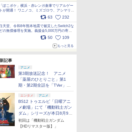
「ぽこポケ」横浜・赤レンガ倉庫でリアルゲー
トが開通！ ワニノコ、ミズゴロウ、アシマリ登
場シーンをレポート pic.x.com/LDgEByVl6D
63
232
任天堂、令和8年熊本地震で被災したSwitch2な
どの無償修理を実施。義援金5,000万円の寄付
も発表 pic.x.com/BAYsMfUfUC
50
109
もっと見る
新記事
アニメ
第3期放送記念！ アニメ
「薬屋のひとりごと」第1
期・第2期全話を「TVer」に
て期間限定で順次無料配信開
エンタメ
アニメ
始
BS12 トゥエルビ「日曜アニ
メ劇場」にて「機動戦士ガン
ダム」シリーズが本日8月9日
から8週連続で放送
初回は「機動戦士ガンダム
【HDリマスター版】」