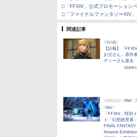
□「FFXIV」公式プロモーション
□「ファイナルファンタジーXIV
関連記事
その他
【訃報】「FFXI
お父さん」原作
ディーさん逝去
2020年
イベント
PS4
Mac
「FFXIV」特別
ト「幻想絶景展 -
FINAL FANTASY 
Artwork Exhibiti