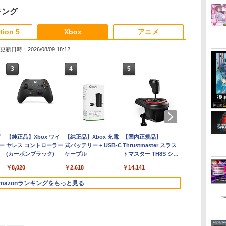
キング
3
3
3
3
4
4
4
4
5
5
5
5
6
6
6
6
tion 5
Xbox
アニメ
更新日時：2026/08/09 18:12
3
3
3
4
4
4
5
5
5
6
6
6
テニ
集
【特典】ほの暮しの
[メール便OK]【新品】
Switch2 ケース 即納
劇場版 転生したらスラ
amiibo すりみ連合セ
【8/11まで！抽選で最
【中古】龍が如く 極2 -
ルパン三世 VS 名探偵
【特典】進撃の巨人
【特典】Starsand
【中古】ワイヤレスコ
【中古】【Blu−ray】
ダービースタ
【楽天ブック
脳遊記 【 頭
MyGO!!!!!×Av
ウン
編
庭 switch2版(【初回
【PS5】紅の錬金術士
パステルカラー かわい
イムだった件 蒼海の涙
ット[フウカ【レイダー
大全額ポイントバッ
PS4
コナン【Blu-ray】 [ 栗
3 Switch2版(【早期
Island（スターサン
ントローラー
交響詩篇エウレカセブ
典】鉄道にっ
ニング 脳活グ
ツーマンライ
￥8,981
0ポ
イ
通
外付特典】切り取れる
と白の守護者 〜レスレ
い Nintendo スイッチ2
編 (Blu-ray通常版)
ス】/ウツホ【レイダー
ク】 【日本語説明書付
田貫一 ]
購入封入特典】DLC)
ド・アイランド）
(DUALSHOCK 4) ジェ
ン Blu−ray BOX
RealPro 東
馬育成 RPG
「“moment /
￥2,480
■
ニン
ニ
クリアカード)
リアーナのアトリエ〜
対応 スイッチ スイッチ
【Blu-ray】 [ 岡咲美保
ス】/マンタロー【レイ
き】 Brook Wingman
PS5版(【初回同梱特
ット・ブラック 【メー
1 初回限定生産 ブ
川！ 東急電鉄 
うゆうき テレ
memory”」(
￥8,118
￥4,940
￥2,100
￥4,976
￥8,137
￥4,980
￥5,104
￥8,518
￥5,965
￥3,720
￥5,423
￥7,207
￥9,168
￥6,864
ーチ
[PS5版][在庫品]
ツー ニンテンドー カバ
]
ダース】]（スプラトゥ
NS ウィングマン NS
典】DLCチラシ【白い
カー生産終了】
ックレット付 / 京田知
リアファイル)
【Blu-ray】 [
ダ
イ
Nintendo Switch 2(日
【純正品】ディスクド
【純正品】Xbox ワイ
ニンテンドープリペイ
【純正品】DualSense
【純正品】Xbox 充電
ニンテンドープリペイ
【純正品】DualSense
【国内正規品】
ニンテンドー
プレイステー
【純正品】Xbox
型
ー ポーチ ストラップ
ーンシリーズ）
Lite コンバーター コン
スポーツカー】)
己【監督】
MyGO!!!!!、
ー
本語・国内専用)
ライブ(CFI-ZDD1J)
ヤレス コントローラー
ド番号 9000円|オンラ
ワイヤレスコントロー
式バッテリー + USB-C
ド番号 5000円|オンラ
ワイヤレスコントロー
Thrustmaster スラス
ド番号 1000
トアチケット 10
ワイヤレス 
ケー
新型 ジョイコン ソフト
トローラー 変換アダプ
Mujica ]
コ
PlayStation 5
(カーボンブラック)
インコード版
ラー ミッドナイト ブ
ケーブル
インコード版
ラー(CFI-ZCT2J)
トマスター TH8S シフ
インコード版
オンラインコ
ラー Series 2
ギフ
ケーブル 収納可能 クリ
ター PS5 XBOX Elite
￥55,491
ラック(CFI-ZCT2J01)
ター - PC、PS4、
Edition (ホ
プル
スマス ギフト プレゼン
コントローラー用
￥11,849
￥8,020
￥9,000
￥10,737
￥2,618
￥5,000
￥10,737
￥14,141
￥1,000
￥10,000
￥18,749
PS5、PS5 Pro、Xbox
赤
ト 送料無料
Switch PC X-input 対
One、Xbox Series X|S
応 正規輸入品
mazonランキングをもっと見る
対応の高精度 H パター
ン シフター
3
4
5
6