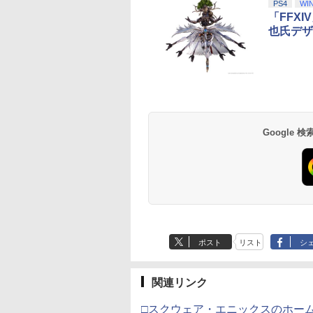
PS4
WI
「FFX
也氏デザ
azon.co.jp限
【Amazon.co.jp限
劇場版「鬼滅の刃」無
劇場版「鬼滅の刃」
劇場版モノノ怪 第
定】死亡遊戯で飯を食
限城編 第一章 猗窩座再
限城編 第一章 猗窩
 蛇神 (オリジナル
う。 44:CLOUDY
来 通常版 [Blu-ray]
来 通常版 [DVD]
:オリジナル巾着＋
BEACH《原作イラス
Google
900
￥24,200
￥3,982
￥3,523
カー特典:【坤と
ト・ねこめたる描き下
二振りの剣、十翼
ろし 幽鬼抱き枕カバー
来たる！スタジオ
付き完全数量限定版》(
下ろしイラストボ
メーカー特典：原作イ
) [Blu-ray]
ラスト・ねこめたる描
き下ろしA3クリアポス
ター付 ) ( 購入特典：
アニメ描き下ろしイラ
スト使用キャラファン
ポスト
リスト
シ
マット付 ) [Blu-ray]
関連リンク
□スクウェア・エニックスのホー