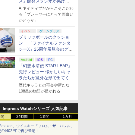
ス」開発スタジオが掲げ
る“AI活用の信念”とは？【講
AIネイティブだからこそこだわ
演レポート】
る「プレーヤーにとって面白い
かどうか」
イベント
ゲームグッズ
ブリッツボールのクッショ
ン！ 「ファイナルファンタ
ジーX」25周年展覧会のグッ
ズ情報が公開
Android
iOS
PC
「幻想水滸伝 STAR LEAP」
先行レビュー 懐かしいキャ
ラたちが意外な形で出てくる
シリーズ完全新作！
歴代キャラとの再会や新たな
108星の物語が描かれる
Impress Watchシリーズ 人気記事
時間
24時間
1週間
1カ月
Amazon、ウイスキー「フロム・ザ・バレル」
が“4402円”で再び登場！