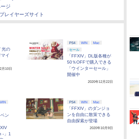
ページ
」プレイヤーズサイト
PS4
WIN
Mac
V 光の
セール
者マイ
「FFXIV」DL版各種が
50％OFFで購入できる
「ウインターセール」
12月10日
開催中
2020年12月22日
WIN
PS4
WIN
Mac
「FFXIV」のダンジョ
ンを自由に散策できる
イベン
自由探索が登場
XIV
2020年10月9日
on -」1