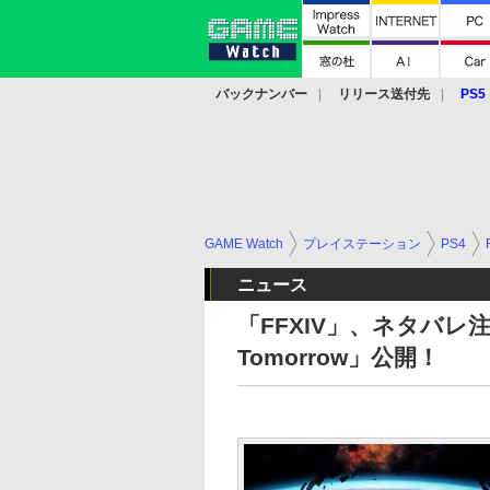
バックナンバー
リリース送付先
PS5
モバイル
eスポーツ
クラウド
PS
GAME Watch
プレイステーション
PS4
ニュース
「FFXIV」、ネタバレ注意
Tomorrow」公開！