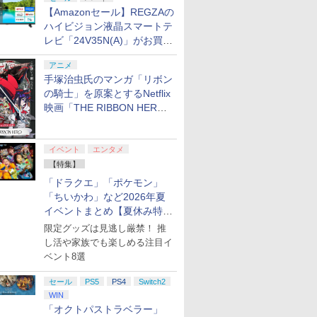
【Amazonセール】REGZAの
ハイビジョン液晶スマートテ
レビ「24V35N(A)」がお買い
得！
アニメ
手塚治虫氏のマンガ「リボン
.jp限
劇場版「鬼滅の刃」無
ヤマトよ永遠に
【Amazon.co.jp限
【Amazon.
の騎士」を原案とするNetflix
ノノ怪 第
限城編 第一章 猗窩座再
REBEL3199 7 [Blu-
定】劇場版モノノ怪 第
定】死亡遊
映画「THE RIBBON HERO
オリジナル
来 完全生産限定版
ray]
三章 蛇神 (オリジナル
う。 44:C
リボンヒーロー」本日配信開
ナル巾着＋
[DVD]
特典:オリジナル巾着＋
BEACH
￥7,828
￥8,760
￥9,900
￥24,200
始
:【坤と
メーカー特典:【坤と
ト・ねこめ
イベント
エンタメ
剣、十翼
離】二振りの剣、十翼
ろし 幽鬼
スタジオ
より来たる！スタジオ
付き完全数
【特集】
ラストボ
描き下ろしイラストボ
メーカー特
「ドラクエ」「ポケモン」
]
ード付) [Blu-ray]
ラスト・ね
「ちいかわ」など2026年夏
き下ろしA
イベントまとめ【夏休み特
ター付 ) 
アニメ描き
集】
限定グッズは見逃し厳禁！ 推
スト使用キ
し活や家族でも楽しめる注目イ
マット付 ) [
ベント8選
セール
PS5
PS4
Switch2
WIN
「オクトパストラベラー」