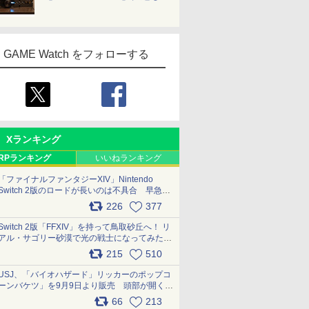
GAME Watch をフォローする
Xランキング
RPランキング
いいねランキング
「ファイナルファンタジーXIV」Nintendo
Switch 2版のロードが長いのは不具合 早急に
アップデートできるよう対応中
226
377
pic.x.com/s9S3nRCAGa
Switch 2版「FFXIV」を持って鳥取砂丘へ！ リ
アル・サゴリー砂漠で光の戦士になってみた
pic.x.com/qyOfL2uv1n
215
510
USJ、「バイオハザード」リッカーのポップコ
ーンバケツ」を9月9日より販売 頭部が開く仕
組み。味は恐怖を堪のう「味噌フレーバー」
66
213
pic.x.com/81MuXGahVM