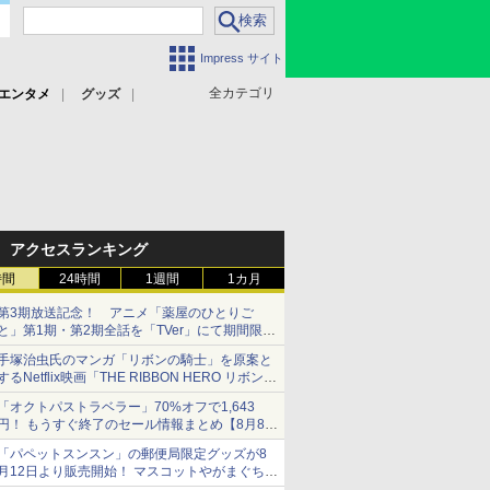
Impress サイト
全カテゴリ
エンタメ
グッズ
アクセスランキング
時間
24時間
1週間
1カ月
第3期放送記念！ アニメ「薬屋のひとりご
と」第1期・第2期全話を「TVer」にて期間限定
で順次無料配信開始
手塚治虫氏のマンガ「リボンの騎士」を原案と
するNetflix映画「THE RIBBON HERO リボンヒ
ーロー」本日配信開始
「オクトパストラベラー」70%オフで1,643
円！ もうすぐ終了のセール情報まとめ【8月8日
更新】
「パペットスンスン」の郵便局限定グッズが8
ニンテンドーeショップでは「大神 絶景版」が
月12日より販売開始！ マスコットやがまぐち、
67%オフで990円
レターセットなどが登場