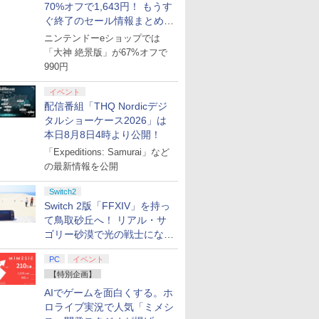
70%オフで1,643円！ もうす
ぐ終了のセール情報まとめ
【8月8日更新】
ニンテンドーeショップでは
「大神 絶景版」が67%オフで
990円
イベント
配信番組「THQ Nordicデジ
タルショーケース2026」は
本日8月8日4時より公開！
「Expeditions: Samurai」など
の最新情報を公開
Switch2
Switch 2版「FFXIV」を持っ
て鳥取砂丘へ！ リアル・サ
ゴリー砂漠で光の戦士になっ
てみた
PC
イベント
【特別企画】
AIでゲームを面白くする。ホ
ロライブ実況で人気「ミメシ