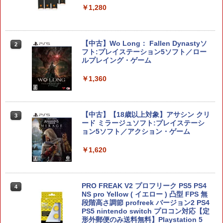
￥1,280
桃太郎電鉄2 〜あなたの町も きっとあ
2
る〜 Nintendo Switch 2 Edition 東日本
【中古】Wo Long： Fallen Dynastyソ
2
編＋西日本編 【Switch2】 NXS-P-A8K
フト:プレイステーション5ソフト／ロー
RD
ルプレイング・ゲーム
￥7,890
￥1,360
コーエーテクモゲームス 【Switch2】ゼ
【中古】【18歳以上対象】アサシン クリ
3
3
ルダ無双 封印戦記 通常版 [BEE-P-AA
ード ミラージュソフト:プレイステーシ
GAA NSW2 ゼルダムソウ フウインセン
ョン5ソフト／アクション・ゲーム
キ ツウジョウ]
￥1,620
￥7,900
PRO FREAK V2 プロフリーク PS5 PS4
4
【特典】ほの暮しの庭 switch2版(【初
NS pro Yellow ( イエロー ) 凸型 FPS 無
4
回外付特典】切り取れるクリアカード)
段階高さ調節 profreek バージョン2 PS4
PS5 nintendo switch プロコン対応【定
形外郵便のみ送料無料】Playstation 5
￥8,118