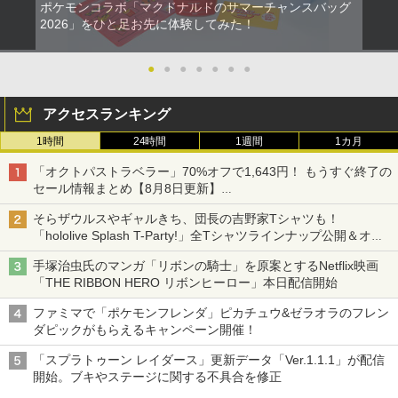
ポケモンコラボ「マクドナルドのサマーチャンスバッグ
2026」をひと足お先に体験してみた！
●
●
●
●
●
●
●
アクセスランキング
1時間
24時間
1週間
1カ月
「オクトパストラベラー」70%オフで1,643円！ もうすぐ終了の
セール情報まとめ【8月8日更新】
ニンテンドーeショップでは「大神 絶景版」が67%オフで990円
そらザウルスやギャルきち、団長の吉野家Tシャツも！
「hololive Splash T-Party!」全Tシャツラインナップ公開＆オン
ライン販売開始
手塚治虫氏のマンガ「リボンの騎士」を原案とするNetflix映画
「THE RIBBON HERO リボンヒーロー」本日配信開始
ファミマで「ポケモンフレンダ」ピカチュウ&ゼラオラのフレン
ダピックがもらえるキャンペーン開催！
「スプラトゥーン レイダース」更新データ「Ver.1.1.1」が配信
開始。ブキやステージに関する不具合を修正