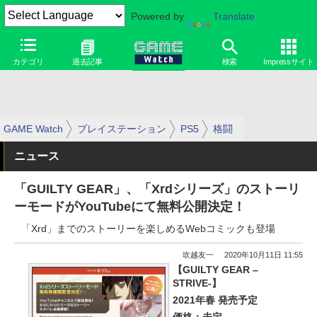
Powered by
Translate
カテゴリ
過去記事
検索
Impressサイト
GAME Watch
プレイステーション
PS5
格闘
ニュース
「GUILTY GEAR」、「Xrdシリーズ」のストーリ
ーモードがYouTubeにて無料公開決定！
「Xrd」までのストーリーを楽しめるWebコミックも登場
吹越友一
2020年10月11日 11:55
【GUILTY GEAR –
STRIVE-】
2021年春 発売予定