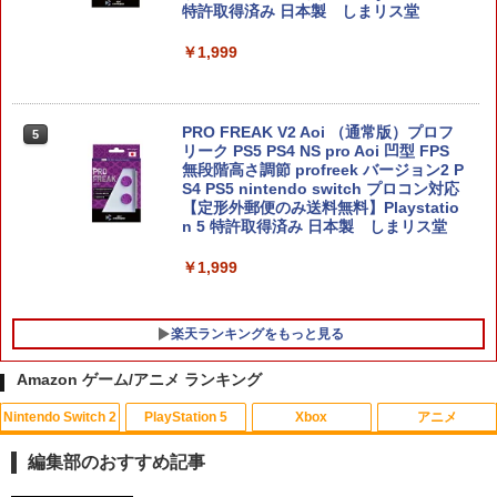
特許取得済み 日本製 しまリス堂
￥1,999
【当店独自で＋P10倍★要エントリー】
5
【中古】[Switch2] マリオカート ワール
ド 任天堂(20250605)
PRO FREAK V2 Aoi （通常版）プロフ
5
リーク PS5 PS4 NS pro Aoi 凹型 FPS
￥8,280
無段階高さ調節 profreek バージョン2 P
S4 PS5 nintendo switch プロコン対応
【定形外郵便のみ送料無料】Playstatio
n 5 特許取得済み 日本製 しまリス堂
￥1,999
楽天ランキングをもっと見る
Amazon ゲーム/アニメ ランキング
Nintendo Switch 2
PlayStation 5
Xbox
アニメ
【中古】グレイテストナイン
【中古】2．カンフー・パンダ 3Dスーパ
1
1
ーセット 【ブルーレイ】／ジャック・ブ
編集部のおすすめ記事
ラックブルーレイ／海外アニメ・定番ス
￥845
タジオ