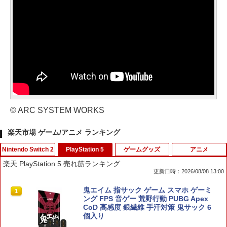
© ARC SYSTEM WORKS
楽天市場 ゲーム/アニメ ランキング
Nintendo Switch 2
PlayStation 5
ゲームグッズ
アニメ
楽天 PlayStation 5 売れ筋ランキング
更新日時：2026/08/08 13:00
ポケモン 【Switch2】ぽこ あ ポケモン
鬼エイム 指サック ゲーム スマホ ゲーミ
1
1
[POT-P-AAB5A NSW2 ポコ ア ポケモン]
ング FPS 音ゲー 荒野行動 PUBG Apex
CoD 高感度 銀繊維 手汗対策 鬼サック 6
個入り
￥7,880