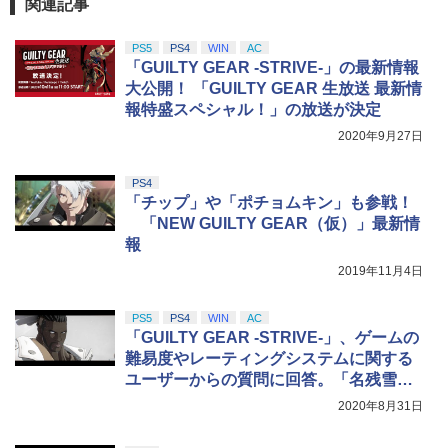
ZCT2J01)
関連記事
￥1,480
￥9,000
￥10,737
PS5
PS4
WIN
AC
劇場版「鬼滅の刃」無限城編 第一章 猗
4
「GUILTY GEAR -STRIVE-」の最新情報
窩座再来 完全生産限定版 [Blu-ray]
【中古】 Blu－ray ファインディング・
【国内正規品】Thrustmaster スラスト
5
5
大公開！ 「GUILTY GEAR 生放送 最新情
Switch2 ケース 即納 スイッチ2 Nintend
ニモ MovieNEX / アニメ / Happinet [Bl
マスター TH8S シフター - PC、PS4、P
ニンテンドープリペイド番号 5000円|オ
5
5
￥8,698
報特盛スペシャル！」の放送が決定
o Switch Lite 対応 スイッチ スイッチツ
u-ray]【宅配便出荷】
【純正品】DualSense ワイヤレスコン
S5、PS5 Pro、Xbox One、Xbox Serie
ンラインコード版
5
ー ニンテンドー カバー ポーチ キャリン
トローラー(CFI-ZCT2J)
s X|S 対応の高精度 H パターン シフター
2020年9月27日
グケース 新型 ジョイコン ソフト ケーブ
￥1,494
￥5,000
ルなど 収納可能 ギフト プレゼント シン
￥10,737
￥14,141
プル 無地 黒 ピンク 黄色 赤 青 送料無料
PS4
【Amazon.co.jp限定】劇場版モノノ怪
5
「チップ」や「ポチョムキン」も参戦！
第三章 蛇神 (オリジナル特典:オリジナル
￥1,100
「NEW GUILTY GEAR（仮）」最新情
巾着＋メーカー特典:【坤と離】二振りの
報
剣、十翼より来たる！スタジオ描き下ろ
しイラストボード付) [DVD]
2019年11月4日
￥8,800
PS5
PS4
WIN
AC
「GUILTY GEAR -STRIVE-」、ゲームの
難易度やレーティングシステムに関する
ユーザーからの質問に回答。「名残雪」
と「レオ」に関する質問も募集
2020年8月31日