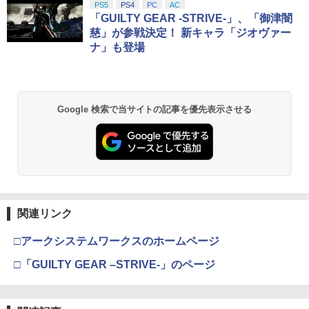
スプラトゥーン レイダース|オンライン
PlayStation 5 デジタル・エディション
【純正品】Xbox ワイヤレス コントロー
劇場版「鬼滅の刃」無限城編 第一章 猗
PS5
PS4
PC
AC
1
1
1
1
コード版
日本語専用 Console Language: Japan
ラー + USB-C® ケーブル
窩座再来 通常版 [Blu-ray]
「GUILTY GEAR -STRIVE-」、「御津闇
￥789
ese only (CFI-2200B01)
慈」が参戦決定！ 新キャラ「ジオヴァー
【中古】Splatoon 2 (スプラトゥーン2)
2
￥5,832
￥8,300
￥3,982
ナ」も登場
- Switch
￥55,000
【バーゲンセール】【中古】Blu-ray▼
￥1,253
2
サマーウォーズ ブルーレイディスク レ
【純正品】Xbox ワイヤレス コントロー
ンタル落ち
2
スプラトゥーン レイダース -Switch2
劇場版「鬼滅の刃」無限城編 第一章 猗
Beast of Reincarnation -PS5 【特典】
ラー (ロボット ホワイト)
2
2
2
Google 検索で当サイトの記事を優先表示させる
窩座再来 通常版 [DVD]
プロダクトコード 封入
￥1,159
￥6,446
￥7,681
アクラス｜Aclass FC/SFC/NEWFC/PC
3
￥3,523
￥7,286
E/MD用 ACアダプタVer.2 SASP-0311
【中古】ベイマックス MovieNEX[純正
￥1,400
3
【純正品】Xbox ワイヤレス コントロー
ブルーレイ＋純正ケース]
3
ラー (カーボンブラック)
Nintendo Switch 2(日本語・国内専用)
【Amazon.co.jp限定】劇場版モノノ怪
【純正品】ディスクドライブ(CFI-ZDD1
3
3
3
￥1,280
第三章 蛇神 (Amazon.co.jp限定オリジ
J) PlayStation 5
関連リンク
￥8,020
ナル三方背収納ケース付きコレクション)
￥55,491
PS5 Slim / PS5 Pro シリーズ用 横置きス
4
(オリジナル特典:オリジナル巾着＋メー
￥11,980
□アークシステムワークスのホームページ
タンド ディスクドライブ 搭載 非搭載 モ
カー特典:【坤と離】二振りの剣、十翼よ
デル 両対応 水平 新型プレステ5 アクセ
り来たる！スタジオ描き下ろしイラスト
□「GUILTY GEAR –STRIVE-」のページ
サリー 横型スタンド 放熱 PlayStation5
【中古】【Blu−ray】この世界の片隅
【純正品】Xbox 充電式バッテリー + US
4
4
ボード付) [Blu-ray]
◇ALW-GP-525 | プレステ5 プレーステ
に ブックレット付 / 片渕須直【監督】
B-C ケーブル
ーション5 本体 横向き スタンド ゲーム
【純正品】DualSense ワイヤレスコン
ニンテンドープリペイド番号 9000円|オ
4
4
￥10,780
スタンド 横置き コンパクト
トローラー ミッドナイト ブラック(CFI-
ンラインコード版
￥1,412
￥2,618