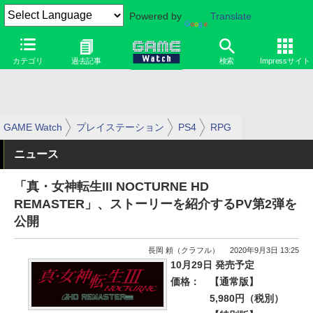
Powered by
Translate
カテゴリ
過去記事
検索
Impressサイト
GAME Watch
プレイステーション
PS4
RPG
ニュース
「真・女神転生III NOCTURNE HD
REMASTER」、ストーリーを紹介するPV第2弾を
公開
長岡 頼（クラフル）
2020年9月3日 13:25
10月29日 発売予定
価格：
【通常版】
5,980円（税別）