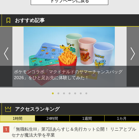
トップページに戻る
おすすめ記事
ポケモンコラボ「マクドナルドのサマーチャンスバッグ
2026」をひと足お先に体験してみた！
●
●
●
●
●
●
●
アクセスランキング
1時間
24時間
1週間
1カ月
「無職転生III」第7話あらすじ＆先行カット公開！ リニアとプル
セナが魔法大学を卒業