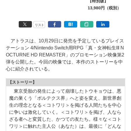
【特別版】
13,980円（税別）
リスト
アトラスは、10月29日に発売を予定しているプレイス
テーション 4/Nintendo Switch用RPG「真・女神転生III N
OCTURNE HD REMASTER」のプロモーション映像第2
弾を公開した。今回の映像では、本作のストーリーを中
心に紹介されている。
【ストーリー】
東京受胎の発生によって崩壊したトウキョウは、悪
魔の巣くう「ボルテクス界」へと姿を変え、新世界創
生の理念となる＜コトワリ＞を掲げる人間たちを中心
に争いは激化していく。＜コトワリ＞を掲げ、人なら
ざる者へと変質した、かつての友たち。様々な＜コト
ワリ＞に触れた主人公（あなた）は、最後に「どんな