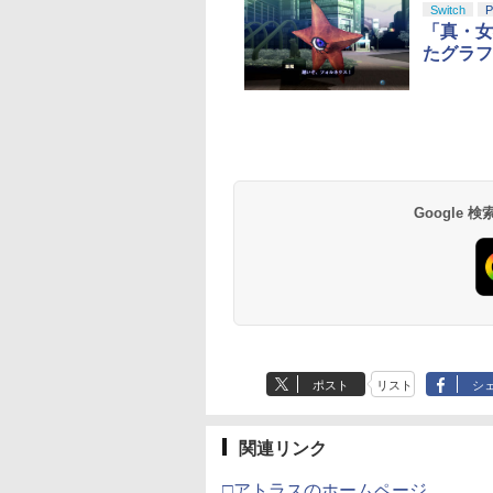
Switch
P
「真・女神
たグラフ
Google
ポスト
リスト
シ
関連リンク
□アトラスのホームページ