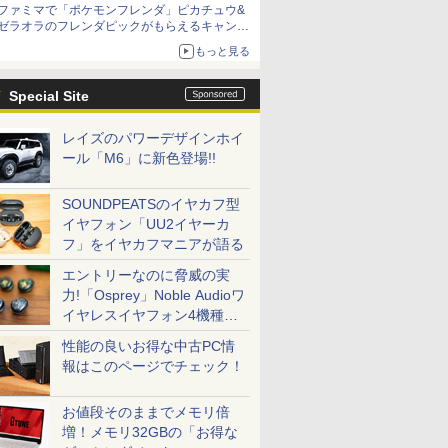
ファミマで「ポケモンフレンダ」ピカチュウ&
ゼラオラのフレンダピックがもらえるキャンペ
ーン開催！
もっと見る
Special Site
レイズのパワーデザインホイ
ール「M6」に新色登場!!
SOUNDPEATSのイヤカフ型
イヤフォン「UU2イヤーカ
フ」をイヤカフマニアが語る
エントリーなのに脅威の実
力!「Osprey」Noble Audioワ
イヤレスイヤフォン4機種を
一気に聴く
性能の良いお得な中古PC情
報はこのページでチェック！
お値段そのままでメモリ倍
増！メモリ32GBの「お得な