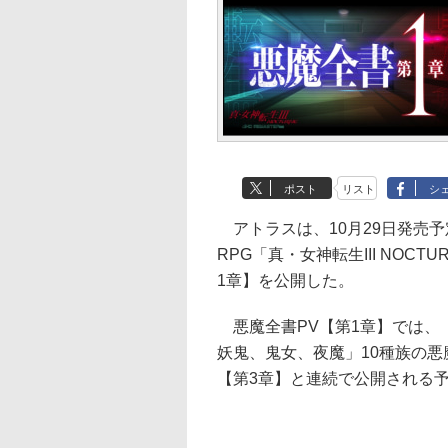
ポスト
リスト
シ
アトラスは、10月29日発売予定のプ
RPG「真・女神転生III NOCT
1章】を公開した。
悪魔全書PV【第1章】では、
妖鬼、鬼女、夜魔」10種族の悪
【第3章】と連続で公開される