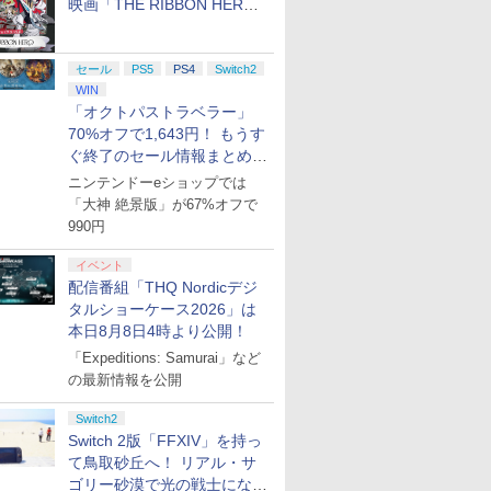
映画「THE RIBBON HERO
リボンヒーロー」本日配信開
始
セール
PS5
PS4
Switch2
WIN
「オクトパストラベラー」
70%オフで1,643円！ もうす
ぐ終了のセール情報まとめ
【8月8日更新】
ニンテンドーeショップでは
「大神 絶景版」が67%オフで
990円
イベント
配信番組「THQ Nordicデジ
タルショーケース2026」は
本日8月8日4時より公開！
「Expeditions: Samurai」など
の最新情報を公開
Switch2
Switch 2版「FFXIV」を持っ
て鳥取砂丘へ！ リアル・サ
ゴリー砂漠で光の戦士になっ