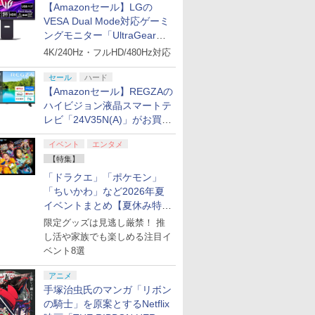
【Amazonセール】LGの
VESA Dual Mode対応ゲーミ
ングモニター「UltraGear
27G850A-B」がお買い得！
4K/240Hz・フルHD/480Hz対応
セール
ハード
【Amazonセール】REGZAの
ハイビジョン液晶スマートテ
レビ「24V35N(A)」がお買い
得！
イベント
エンタメ
【特集】
「ドラクエ」「ポケモン」
「ちいかわ」など2026年夏
イベントまとめ【夏休み特
集】
限定グッズは見逃し厳禁！ 推
し活や家族でも楽しめる注目イ
ベント8選
アニメ
手塚治虫氏のマンガ「リボン
の騎士」を原案とするNetflix