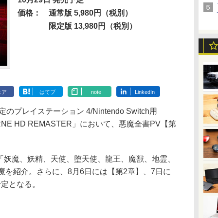
価格：
通常版 5,980円（税別）
限定版 13,980円（税別）
ェア
はてブ
note
LinkedIn
レイステーション 4/Nintendo Switch用
URNE HD REMASTER」において、悪魔全書PV【第
「妖魔、妖精、天使、堕天使、龍王、魔獣、地霊、
魔を紹介。さらに、8月6日には【第2章】、7日に
予定となる。