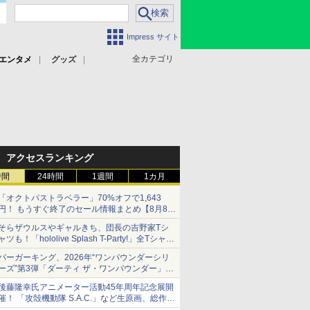
Impress サイト
全カテゴリ
エンタメ
グッズ
アクセスランキング
時間
24時間
1週間
1カ月
「オクトパストラベラー」70%オフで1,643
円！ もうすぐ終了のセール情報まとめ【8月8日
更新】
そらザウルスやギャルきち、団長の吉野家Tシ
ニンテンドーeショップでは「大神 絶景版」が
ャツも！「hololive Splash T-Party!」全Tシャツ
67%オフで990円
ラインナップ公開＆オンライン販売開始
バーガーキング、2026年“ワンパウンダーシリ
ーズ”第3弾「ダーティ ザ・ワンパウンダー」を
8月7日発売
後藤隆幸氏アニメーター活動45年周年記念展開
「特製ガーリックマヨソース」を使用した超大
催！ 「攻殻機動隊 S.A.C.」など生原画、総作画
型チーズバーガー
監督修正が展示