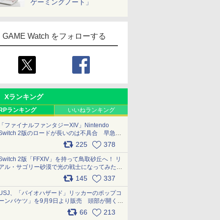
ゲーミングノート」
GAME Watch をフォローする
Xランキング
RPランキング
いいねランキング
「ファイナルファンタジーXIV」Nintendo
Switch 2版のロードが長いのは不具合 早急に
アップデートできるよう対応中
225
378
pic.x.com/s9S3nRCAGa
Switch 2版「FFXIV」を持って鳥取砂丘へ！ リ
アル・サゴリー砂漠で光の戦士になってみた
pic.x.com/qyOfL2uv1n
145
337
USJ、「バイオハザード」リッカーのポップコ
ーンバケツ」を9月9日より販売 頭部が開く仕
組み。味は恐怖を堪のう「味噌フレーバー」
66
213
pic.x.com/81MuXGahVM