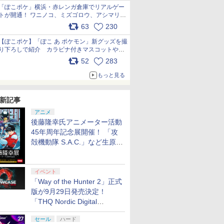
「ぽこポケ」横浜・赤レンガ倉庫でリアルゲー
トが開通！ ワニノコ、ミズゴロウ、アシマリ登
場シーンをレポート pic.x.com/LDgEByVl6D
63
230
【ぽこポケ】「ぽこ あ ポケモン」新グッズを撮
り下ろしで紹介 カラビナ付きマスコットやス
クエアポーチが仲間入り
52
283
pic.x.com/XmVAgBxaW5
もっと見る
新記事
アニメ
後藤隆幸氏アニメーター活動
45年周年記念展開催！ 「攻
殻機動隊 S.A.C.」など生原
画、総作画監督修正が展示
イベント
「Way of the Hunter 2」正式
版が9月29日発売決定！
「THQ Nordic Digital
Showcase 2026」まとめ
セール
ハード