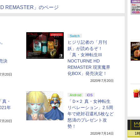
 HD REMASTER」のページ
Switch
る。
ヒジリ記者の「月刊
I
妖」が読めるぞ！
「真・女神転生III
発売決
NOCTURNE HD
REMASTER 現実魔界
化BOX」発売決定！
年7月20日
2020年7月20日
Android
iOS
ch「真・
「Ｄ×２ 真・女神転生
21年
リベレーション」2.5周
！
年で絶対召還札5枚など
怒濤のプレゼント攻
年7月20日
勢！
1
2020年7月14日