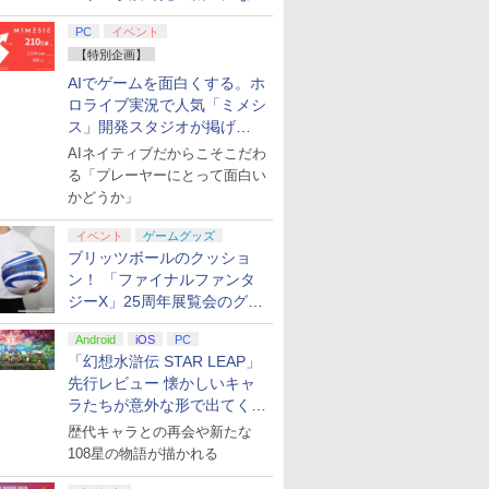
てみた
PC
イベント
【特別企画】
AIでゲームを面白くする。ホ
ロライブ実況で人気「ミメシ
ス」開発スタジオが掲げ
る“AI活用の信念”とは？【講
AIネイティブだからこそこだわ
演レポート】
る「プレーヤーにとって面白い
かどうか」
イベント
ゲームグッズ
ブリッツボールのクッショ
ン！ 「ファイナルファンタ
ジーX」25周年展覧会のグッ
ズ情報が公開
Android
iOS
PC
「幻想水滸伝 STAR LEAP」
先行レビュー 懐かしいキャ
ラたちが意外な形で出てくる
シリーズ完全新作！
歴代キャラとの再会や新たな
108星の物語が描かれる