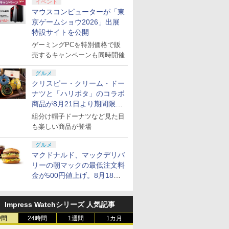
イベント
マウスコンピューターが「東
京ゲームショウ2026」出展
特設サイトを公開
ゲーミングPCを特別価格で販
売するキャンペーンも同時開催
グルメ
クリスピー・クリーム・ドー
ナツと「ハリポタ」のコラボ
商品が8月21日より期間限定
で発売
組分け帽子ドーナツなど見た目
も楽しい商品が登場
グルメ
マクドナルド、マックデリバ
リーの朝マックの最低注文料
金が500円値上げ。8月18日
より1,500円から受付
Impress Watchシリーズ 人気記事
時間
24時間
1週間
1カ月