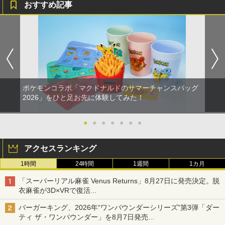
おすすめ記事
ポケモンコラボ「マクドナルドのサマーチャンスバッグ
2026」をひと足お先に体験してみた！
●
●
●
●
●
●
●
アクセスランキング
1時間
24時間
1週間
1カ月
「スーパーリアル麻雀 Venus Returns」8月27日に発売決定。脱
衣麻雀が3D×VRで復活
発売から2週間は20%オフになるセールが実施
バーガーキング、2026年“ワンパウンダーシリーズ”第3弾「ダー
ティ ザ・ワンパウンダー」を8月7日発売