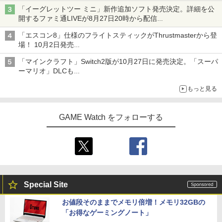
「特製ガーリックマヨソース」を使用した超大型チーズバーガー
「イーグレットツー ミニ」新作追加ソフト発売決定。詳細を公
開するファミ通LIVEが8月27日20時から配信
シリーズ累計100タイトルへ
「エスコン8」仕様のフライトスティックがThrustmasterから登
場！ 10月2日発売
ジョイスティックに振動機能を搭載。予約受付も開始
「マインクラフト」Switch2版が10月27日に発売決定。「スーパ
ーマリオ」DLCも
Switch版からのアップグレードも可能に
もっと見る
GAME Watch をフォローする
Special Site
お値段そのままでメモリ倍増！メモリ32GBの
「お得なゲーミングノート」