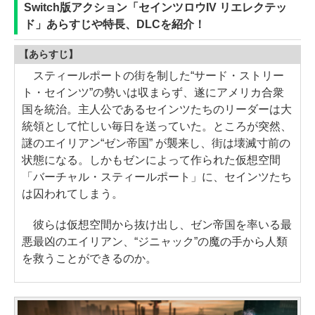
Switch版アクション「セインツロウIV リエレクテッ
ド」あらすじや特長、DLCを紹介！
【あらすじ】
スティールポートの街を制した“サード・ストリー
ト・セインツ”の勢いは収まらず、遂にアメリカ合衆
国を統治。主人公であるセインツたちのリーダーは大
統領として忙しい毎日を送っていた。ところが突然、
謎のエイリアン“ゼン帝国” が襲来し、街は壊滅寸前の
状態になる。しかもゼンによって作られた仮想空間
「バーチャル・スティールポート」に、セインツたち
は囚われてしまう。
彼らは仮想空間から抜け出し、ゼン帝国を率いる最
悪最凶のエイリアン、“ジニャック”の魔の手から人類
を救うことができるのか。