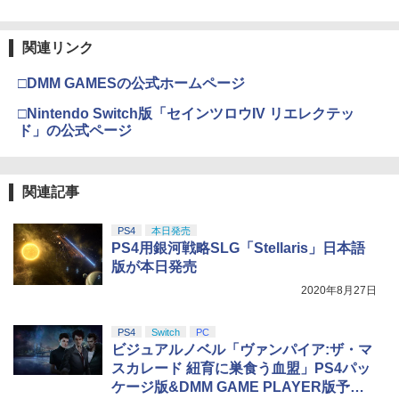
関連リンク
□DMM GAMESの公式ホームページ
□Nintendo Switch版「セインツロウIV リエレクテッ
ド」の公式ページ
関連記事
PS4
本日発売
PS4用銀河戦略SLG「Stellaris」日本語
版が本日発売
2020年8月27日
PS4
Switch
PC
ビジュアルノベル「ヴァンパイア:ザ・マ
スカレード 紐育に巣食う血盟」PS4パッ
ケージ版&DMM GAME PLAYER版予約