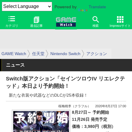
Powered by
Translate
カテゴリ
過去記事
検索
Impressサイト
GAME Watch
任天堂
Nintendo Switch
アクション
ニュース
Switch版アクション「セインツロウIV リエレクテ
ッド」本日より予約開始！
新たな衣装や武器などのDLCが25本収録！
桜梅桃李（クラフル）
2020年8月27日 17:00
8月27日～ 予約開始
11月26日 発売予定
価格：3,980円（税別）