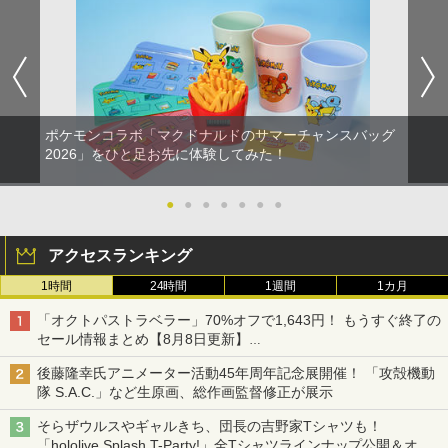
ポケモンコラボ「マクドナルドのサマーチャンスバッグ
2026」をひと足お先に体験してみた！
●
●
●
●
●
●
●
アクセスランキング
1時間
24時間
1週間
1カ月
「オクトパストラベラー」70%オフで1,643円！ もうすぐ終了の
セール情報まとめ【8月8日更新】
ニンテンドーeショップでは「大神 絶景版」が67%オフで990円
後藤隆幸氏アニメーター活動45年周年記念展開催！ 「攻殻機動
隊 S.A.C.」など生原画、総作画監督修正が展示
そらザウルスやギャルきち、団長の吉野家Tシャツも！
「hololive Splash T-Party!」全Tシャツラインナップ公開＆オン