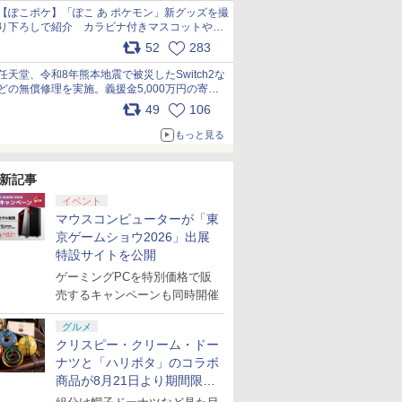
【ぽこポケ】「ぽこ あ ポケモン」新グッズを撮
り下ろしで紹介 カラビナ付きマスコットやス
クエアポーチが仲間入り
52
283
pic.x.com/XmVAgBxaW5
任天堂、令和8年熊本地震で被災したSwitch2な
どの無償修理を実施。義援金5,000万円の寄付
も発表 pic.x.com/BAYsMfUfUC
49
106
もっと見る
新記事
イベント
マウスコンピューターが「東
京ゲームショウ2026」出展
特設サイトを公開
ゲーミングPCを特別価格で販
売するキャンペーンも同時開催
グルメ
クリスピー・クリーム・ドー
ナツと「ハリポタ」のコラボ
商品が8月21日より期間限定
で発売