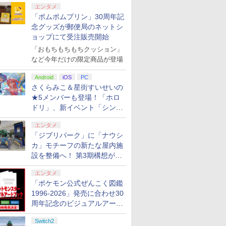
エンタメ
「ポムポムプリン」30周年記
念グッズが郵便局のネットシ
ョップにて受注販売開始
「おもちもちもちクッション」
など今年だけの限定商品が登場
Android
iOS
PC
さくらみこ＆星街すいせいの
★5メンバーも登場！「ホロ
ドリ」、新イベント「シンク
ロする夏のスパークル」がス
エンタメ
タート
「ジブリパーク」に「ナウシ
カ」モチーフの新たな屋内施
設を整備へ！ 第3期構想が公
開
エンタメ
「ポケモン公式ぜんこく図鑑
1996-2026」発売に合わせ30
周年記念のビジュアルアート
ブック3冊同時発売が決定
Switch2