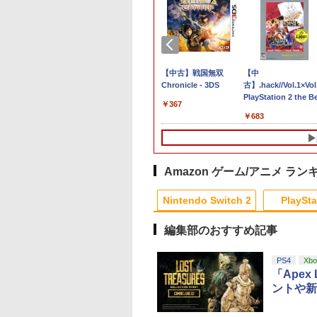
特付【即納可能】
店独自で＋P10倍
任天堂 【Switch2】マ
アンサー PS5（CFI-
Pokemon LEGENDS
FPS エイム アシストキ
【中古】戦国無双
ゼルダの伝説 ティ
【中古】【PS5】Ed-
【中
品】【NS2】サイ
エントリー】【中
リオカート ワールド
2000）用 ゲーミング
Z-A Nintendo Switch
ャップ PS5 PS4 コント
Chronicle - 3DS
ーズ オブ ザ キング
Zombie Uprising
古】.hack//Vol.1×Vol
リア3 限定版
ACC][PS5]
BEE-P-AAAAA NSW2
横置きUSBハブスタン
2 Edition 【Switch2】
ローラ 対応
ム Nintendo Switch
【CEROレーティン
PlayStation 2 the B
￥367
witch2版]★浅草マ
alSense(デュアルセ
ド （ホワイト） [ANS-
NXS-P-ALZLB
Playstation プレイス
Edition 【Switch2
「Z」】
830
980
￥8,950
￥3,520
￥7,230
￥680
￥7,830
￥1,079
￥683
オリジナル特典ア
) ワイヤレスコン
PSV032WH]
テーション 対戦 APEX
NXS-P-AXN7B
ルキーホルダー付
ーラー ミッドナイ
cod フォトナ FPSフリ
ラック SIE(CFI-
ーク カバー 可動域アッ
1J01)(20210610)
プ ゲーム パープル オ
レンジ シューティング
Amazon ゲーム/アニメ ラン
ゲーム アクションゲー
8
1
2
ム プレステ プレステ5
Nintendo Switch 2
PlaySta
プレステ4
編集部のおすすめ記事
10
10
10
10
1
1
1
1
2
2
2
2
PS4
Xbo
「Apex
ントや新
編
劇場版「鬼滅の刃」無限城編 第一章 猗
【中古】【未使用品】
映画『THE FIRST
ョ
窩座再来(通常版)【Blu-ray】 [ 吾峠呼
カーズ2 MovieNEX
SLAM DUNK』
世晴 ]
[DVDのみ]
STANDARD