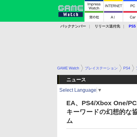
バックナンバー
リリース送付先
PS5
モバイル
eスポーツ
クラウド
PS
GAME Watch
プレイステーション
PS4
ニュース
Select Language
▼
EA、PS4/Xbox One/
キーワードの幻想的な
ム