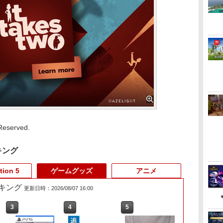
 Reserved.
キング
tion 5
ゲームグッズ
アニメ
キング
更新日時：2026/08/07 16:00
3
3
3
4
4
4
5
5
5
6
6