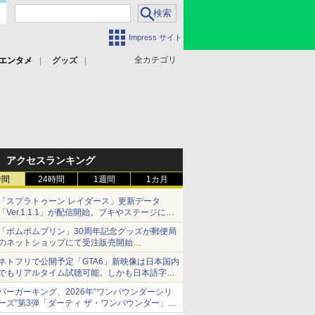
Impress サイト
全カテゴリ
エンタメ
グッズ
アクセスランキング
時間
24時間
1週間
1カ月
「スプラトゥーン レイダース」更新データ
「Ver.1.1.1」が配信開始。ブキやステージに関
する不具合を修正
「ポムポムプリン」30周年記念グッズが郵便局
のネットショップにて受注販売開始
「おもちもちもちクッション」など今年だけの
ネトフリで公開予定「GTA6」新映像は日本国内
限定商品が登場
でもリアルタイム試聴可能。しかも日本語字幕
付き
バーガーキング、2026年“ワンパウンダーシリ
Netflixから公式回答あり
ーズ”第3弾「ダーティ ザ・ワンパウンダー」を
8月7日発売