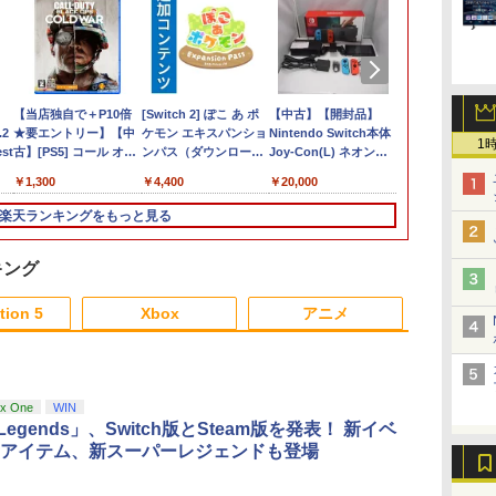
ア
0:
ぽこ あ ポケモン
エイムアップリング
【当店独自で＋P10倍
【楽天ブックス限定特
【特典】テイルズ オブ
[Switch 2] ぽこ あ ポ
【楽天ブックス限定特
シティコネクション
【中古】【開封品】
カプコン 【Sw
[新価格版]フ
ダ
.2
FPS EVOgames 日本
★要エントリー】【中
典】ドンキーコング バ
エターニア リマスタ
ケモン エキスパンショ
典】スーパー マリオパ
【PS5】カルドセプト
Nintendo Switch本体
バイオハザー
ファンタジーV
1
￥7,880
 2
グ
est
製 天然ゴム 6個セット
古】[PS5] コール オブ
ナンザ(「スーパーマリ
ー PS5版(【早期購入
ンパス（ダウンロード
ーティ ジャンボリー
ザ ファースト 通常版
Joy-Con(L) ネオンブ
エム 通常版 [
ク インター
】
PS5 PS4 Switch プロ
デューティ ブラックオ
オ」ステッカー2種)
特典】超冒険お役立ち
版）※3,200ポイントま
Nintendo Switch 2
[ELJM-30899 PS5 カル
ルー/(R) ネオンレッド
AA2PA NSW
￥1,980
￥1,300
￥7,902
￥3,484
￥4,400
￥8,032
￥4,200
￥20,000
￥8,090
￥4,749
コン PC コントローラ
プス コールドウォー
セット)
でご利用可
Edition ＋ ジャンボリ
ドセプト ザ ファ-スト
＜その他＞（代引き不
ハザ-ド レク
ー用 エイムアシスト リ
(CALL OF DUTY
ーTV(「スーパーマリ
ツウジョウ]
可）6547
ウジョウ]
楽天ランキングをもっと見る
ング スポンジ リコイル
BLACK OPS COLD
オ」ステッカー2種)
制御 操作性向上 ゲーミ
WAR ) ソニー・インタ
ング
ラクティブエンタテイ
キング
ンメント (20201113)
3
4
5
6
tion 5
Xbox
アニメ
3
3
3
3
4
4
4
4
5
5
5
5
6
6
6
6
x One
WIN
 Legends」、Switch版とSteam版を発表！ 新イベ
アイテム、新スーパーレジェンドも登場
あやかしトライアング
劇場版「鬼滅の刃」無
【楽天ブックス限定先
【楽天ブック
ル 3《完全生産限定
限城編 第一章 猗窩座
着特典】劇場版「僕の
よ永遠に REB
版》 (初回限定) 【Blu-
再来(完全生産限定版)
心のヤバイやつ」
【Blu-ra