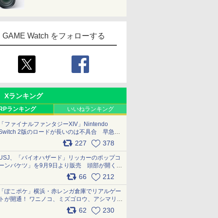
GAME Watch をフォローする
Xランキング
RPランキング
いいねランキング
「ファイナルファンタジーXIV」Nintendo
Switch 2版のロードが長いのは不具合 早急に
アップデートできるよう対応中
227
378
pic.x.com/s9S3nRCAGa
USJ、「バイオハザード」リッカーのポップコ
ーンバケツ」を9月9日より販売 頭部が開く仕
組み。味は恐怖を堪のう「味噌フレーバー」
66
212
pic.x.com/81MuXGahVM
「ぽこポケ」横浜・赤レンガ倉庫でリアルゲー
トが開通！ ワニノコ、ミズゴロウ、アシマリ登
場シーンをレポート pic.x.com/LDgEByVl6D
62
230