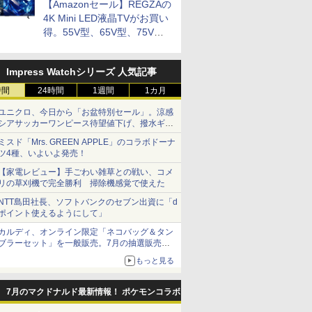
【Amazonセール】REGZAの
お買い得
4K Mini LED液晶TVがお買い
得。55V型、65V型、75V型
の2026年モデルがラインナ
ップ
Impress Watchシリーズ 人気記事
itch2】
ァイナル
amiibo すりみ連合セッ
カプコン 【封入特典
【特典】進撃の巨人3
【楽天ブックス限定特
オリ特付【即納可能】
【当店独自で＋P10倍
任天堂 【S
アンサー PS
ド レクイ
II リメイ
ト[フウカ【レイダー
付】【PS5】ドラゴン
Switch2版(【早期購入
典+特典】METAL
【新品】【NS2】サイ
★要エントリー】【中
リオカート
2000）
時間
24時間
1週間
1カ月
POT-P-
グレード
ス】/ウツホ【レイダー
ズドグマ 2：ダークア
封入特典】DLC)
GEAR SOLID :
ヴァリア3 限定版
古】[ACC][PS5]
BEE-P-A
横置きUS
2 バイオ
ス】/マンタロー【レイ
リズン [ELJM-31013
MASTER
[Switch2版]★浅草マ
DualSense(デュアルセ
ド （ホワイ
ユニクロ、今日から「お盆特別セール」。涼感
￥8,137
￥5,090
￥8,518
￥6,600
￥8,830
￥6,980
￥8,950
￥3,520
イエム ツ
ダース】]（スプラトゥ
PS5 ドラゴンズドグマ
COLLECTION Vol.2
ッハオリジナル特典ア
ンス) ワイヤレスコン
PSV032WH
シアサッカーワンピース待望値下げ、撥水ギア
ーンシリーズ）
2 ダ-クアリズン]
PS5版(2連アクリルキ
クリルキーホルダー付
トローラー ミッドナイ
ショーツは1990円に
ミスド「Mrs. GREEN APPLE」のコラボドーナ
ーホルダー+【早期購入
★
ト ブラック SIE(CFI-
ツ4種、いよいよ発売！
封入特典】DLCチラシ)
ZCT1J01)(20210610)
【家電レビュー】手ごわい雑草との戦い、コメ
リの草刈機で完全勝利 掃除機感覚で使えた
7
8
NTT島田社長、ソフトバンクのセブン出資に「d
ポイント使えるようにして」
カルディ、オンライン限定「ネコバッグ＆タン
ブラーセット」を一般販売。7月の抽選販売の
7
7
7
7
8
8
8
8
9
9
9
9
10
10
10
10
当選無効分
もっと見る
ス限定先着特典】ヤマト
最終楽章 響け！ユーフォニアム 前編
劇場版「鬼滅の刃」無限城編
7月のマクドナルド最新情報！ ポケモンコラボ
EL3199 7＜最終巻＞
(通常版)【Blu-ray】 [ (アニメーショ
窩座再来(通常版)【Blu-ra
y】(場面写真使用ビジュアル
ン) ]
世晴 ]