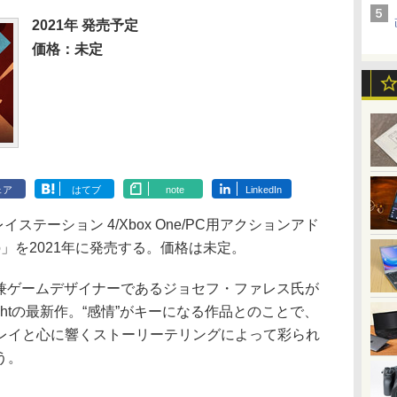
2021年 発売予定
価格：未定
ェア
はてブ
note
LinkedIn
、プレイステーション 4/Xbox One/PC用アクションアド
Two」を2021年に発売する。価格は未定。
映画監督兼ゲームデザイナーであるジョセフ・ファレス氏が
ightの最新作。“感情”がキーになる作品とのことで、
レイと心に響くストーリーテリングによって彩られ
う。