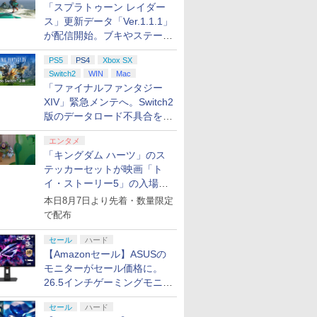
「スプラトゥーン レイダー
ス」更新データ「Ver.1.1.1」
が配信開始。ブキやステージ
に関する不具合を修正
PS5
PS4
Xbox SX
Switch2
WIN
Mac
「ファイナルファンタジー
XIV」緊急メンテへ。Switch2
版のデータロード不具合を最
適化
エンタメ
「キングダム ハーツ」のス
テッカーセットが映画「ト
イ・ストーリー5」の入場特
典として配布決定！
本日8月7日より先着・数量限定
で配布
セール
ハード
【Amazonセール】ASUSの
モニターがセール価格に。
26.5インチゲーミングモニタ
7
7
8
8
9
9
10
10
ー「ROG Strix OLED
セール
ハード
XG27ACDMS」限定モデルも