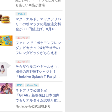
組分け帽子ドーナツなど見た目
も楽しい商品が登場
グルメ
マクドナルド、マックデリバ
リーの朝マックの最低注文料
金が500円値上げ。8月18日
より1,500円から受付
エンタメ
ファミマで「ポケモンフレン
ダ」ピカチュウ&ゼラオラの
フレンダピックがもらえるキ
ャンペーン開催！
エンタメ
そらザウルスやギャルきち、
団長の吉野家Tシャツも！
「hololive Splash T-Party!」
全Tシャツラインナップ公開
PS5
Xbox SX
＆オンライン販売開始
ネトフリで公開予定
「GTA6」新映像は日本国内
でもリアルタイム試聴可能。
しかも日本語字幕付き
Netflixから公式回答あり