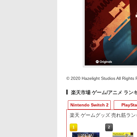
© 2020 Hazelight Studios All Rights
楽天市場 ゲーム/アニメ ラン
Nintendo Switch 2
PlaySta
楽天 ゲームグッズ 売れ筋ラン
10
10
1
1
1
2
2
2