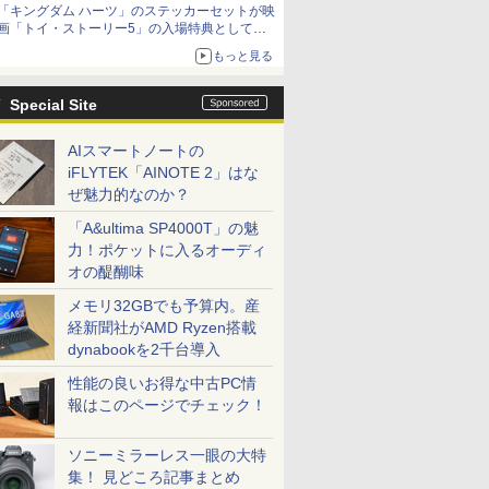
「キングダム ハーツ」のステッカーセットが映
「特製ガーリックマヨソース」を使用した超大
画「トイ・ストーリー5」の入場特典として配
型チーズバーガー
布決定！
もっと見る
本日8月7日より先着・数量限定で配布
Special Site
AIスマートノートの
iFLYTEK「AINOTE 2」はな
ぜ魅力的なのか？
「A&ultima SP4000T」の魅
力！ポケットに入るオーディ
オの醍醐味
メモリ32GBでも予算内。産
経新聞社がAMD Ryzen搭載
dynabookを2千台導入
性能の良いお得な中古PC情
報はこのページでチェック！
ソニーミラーレス一眼の大特
集！ 見どころ記事まとめ