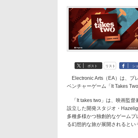
ポスト
リスト
シ
Electronic Arts（EA）は
ベンチャーゲーム「It Takes 
「It takes two」は、
設立した開発スタジオ・Hazel
多種多様かつ独創的なゲームプ
る幻想的な旅が展開されるとい