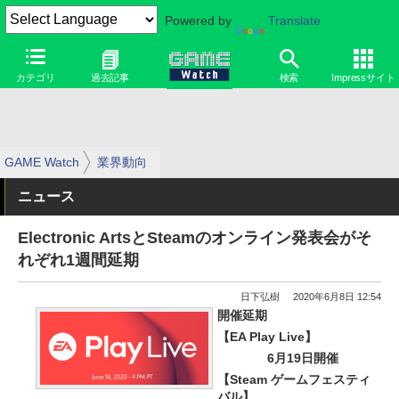
Powered by
Translate
カテゴリ
過去記事
検索
Impressサイト
GAME Watch
業界動向
ニュース
Electronic ArtsとSteamのオンライン発表会がそ
れぞれ1週間延期
日下弘樹
2020年6月8日 12:54
開催延期
【EA Play Live】
6月19日開催
【Steam ゲームフェスティ
バル】