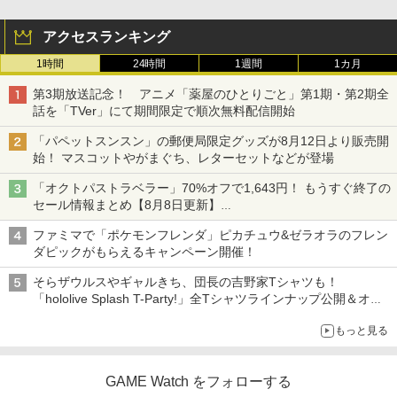
アクセスランキング
1時間
24時間
1週間
1カ月
第3期放送記念！ アニメ「薬屋のひとりごと」第1期・第2期全
話を「TVer」にて期間限定で順次無料配信開始
「パペットスンスン」の郵便局限定グッズが8月12日より販売開
始！ マスコットやがまぐち、レターセットなどが登場
「オクトパストラベラー」70%オフで1,643円！ もうすぐ終了の
セール情報まとめ【8月8日更新】
ニンテンドーeショップでは「大神 絶景版」が67%オフで990円
ファミマで「ポケモンフレンダ」ピカチュウ&ゼラオラのフレン
ダピックがもらえるキャンペーン開催！
そらザウルスやギャルきち、団長の吉野家Tシャツも！
「hololive Splash T-Party!」全Tシャツラインナップ公開＆オン
ライン販売開始
もっと見る
GAME Watch をフォローする