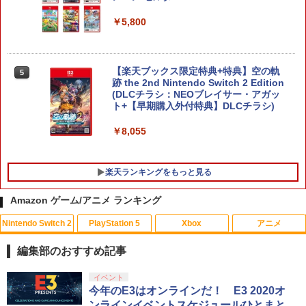
￥5,800
【楽天ブックス限定特典+特典】空の軌
5
跡 the 2nd Nintendo Switch 2 Edition
(DLCチラシ：NEOブレイサー・アガッ
ト+【早期購入外付特典】DLCチラシ)
￥8,055
楽天ランキングをもっと見る
Amazon ゲーム/アニメ ランキング
Nintendo Switch 2
PlayStation 5
Xbox
アニメ
【ポイント5倍】PS5 Slim スタンド 新型
HDMI キャプチャーボード Switch/UVC
【中古】メリダとおそろしの森 BD+DVD
1
1
1
縦置き 冷却ファン スタンド 冷却パッド
対応 4K 1080P Type C&USB A&USB
(アウターケース) 【ブルーレイ】／ケリ
編集部のおすすめ記事
縦置き 垂直 充電器 USB 静音 リモコン
C 2in1 ビデオ録画 ゲーム録画 ライブ配
ー・マクドナルドブルーレイ／海外アニ
収納 充電LEDランプ 充電指示ランプ付
信 Windows Mac switch2 PS5 iPhon
メ・定番スタジオ
スプラトゥーン レイダース|オンライン
PlayStation 5 デジタル・エディション
【純正品】Xbox ワイヤレス コントロー
劇場版「鬼滅の刃」無限城編 第一章 猗
イベント
滑り止め 冷却台 2台同時充電
e
1
1
1
1
コード版
日本語専用 Console Language: Japan
ラー + USB-C® ケーブル
窩座再来 通常版 [Blu-ray]
今年のE3はオンラインだ！ E3 2020オ
￥1,337
ese only (CFI-2200B01)
ンラインイベントスケジュールひとまと
￥3,600
￥1,780