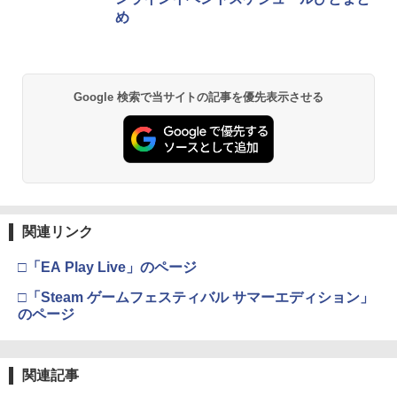
￥5,832
￥8,300
￥3,982
め
￥55,000
【中古】3．トイ・ストーリー MovieNE
2
【当店独自で＋P10倍★要エントリー】
【10日は24時間限定クーポン配布】LIT
X BD＋DVDセット 【ブルーレイ】／ト
2
2
【純正品】Xbox ワイヤレス コントロー
【中古】[PS5] ドラゴンクエストI&II(DR
HON ライソンプレイコンピューターレ
ム・ハンクスブルーレイ／海外アニメ・
2
スプラトゥーン レイダース -Switch2
劇場版「鬼滅の刃」無限城編 第一章 猗
Beast of Reincarnation -PS5 【特典】
ラー (ロボット ホワイト)
2
2
AGON QUEST I&II/ドラクエ1&2/DQ1&
トロ KTFC-003W(2553104)送料無料
定番スタジオ
2
Google 検索で当サイトの記事を優先表示させる
窩座再来 通常版 [DVD]
プロダクトコード 封入
2) スクウェア・エニックス(20251030)
￥6,447
￥7,681
￥2,940
￥1,783
￥3,523
￥7,286
￥4,180
【純正品】Xbox ワイヤレス コントロー
【レビュー特典】 山崎実業 【 蓋付き重
【中古】2．トイ・ストーリー MovieNE
3
3
3
ラー (カーボンブラック)
【当店独自で＋P10倍★要エントリー】
ねられるゲーム機器収納ケース スマート
X BD＋DVDセット 【ブルーレイ】／ト
3
Nintendo Switch 2(日本語・国内専用)
【Amazon.co.jp限定】劇場版モノノ怪
【純正品】ディスクドライブ(CFI-ZDD1
3
3
3
【中古】[PS5] ELDEN RING SHADOW
】smart 10312 10313Nintendo switch
ム・ハンクスブルーレイ／海外アニメ・
第三章 蛇神 (Amazon.co.jp限定オリジ
J) PlayStation 5
関連リンク
OF THE ERDTREE EDITION(エルデンリ
/ switch2 / switch2 Lite スイッチ2 収納
定番スタジオ
￥8,020
ナル三方背収納ケース付きコレクション)
￥55,491
ング シャドウ オブ ジ エルドツリー エデ
収納ボックス 収納ケース 置き型 壁掛け
(オリジナル特典:オリジナル巾着＋メー
￥11,849
ィション) 通常版 フロム・ソフトウェア
収納BOX リビング 家電収納 シンプル お
□「EA Play Live」のページ
￥2,402
カー特典:【坤と離】二振りの剣、十翼よ
(20240621)
しゃれ 白 黒
り来たる！スタジオ描き下ろしイラスト
□「Steam ゲームフェスティバル サマーエディション」
【純正品】Xbox 充電式バッテリー + US
4
ボード付) [Blu-ray]
￥4,780
￥3,190
のページ
B-C ケーブル
【純正品】DualSense ワイヤレスコン
ニンテンドープリペイド番号 9000円|オ
4
【特典】君たちはどう生きるか【Blu-ra
4
4
￥10,780
トローラー ミッドナイト ブラック(CFI-
ンラインコード版
y】(オリジナル トトロの手ぬぐい) [ 宮
￥2,618
ZCT2J01)
崎駿 ]
関連記事
グランド・セフト・オートV PS5版
任天堂 【Switch】Joy-Con充電グリッ
￥9,000
4
4
￥10,737
プ [HAC-A-ESSKA NSWジョイコンジュ
￥5,385