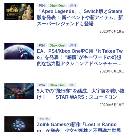
劇場版「鬼滅の刃」無限城編 第一章 猗
4
ウデングリップ]
￥4,948
PS4
Xbox One
WIN
窩座再来 完全生産限定版 [Blu-ray]
【国内正規品】Thrustmaster スラスト
5
「Apex Legends」、Switch版とSteam
￥2,720
マスター TH8S シフター - PC、PS4、P
ニンテンドープリペイド番号 5000円|オ
5
￥8,698
版を発表！ 新イベントや新アイテム、新
【純正品】DualSense ワイヤレスコン
S5、PS5 Pro、Xbox One、Xbox Serie
ンラインコード版
5
【中古】3．まんが日本昔ばなし (75話収
5
スーパーレジェンドも登場
トローラー(CFI-ZCT2J)
s X|S 対応の高精度 H パターン シフター
録) 【ブルーレイ】／市原悦子ブルーレ
イ／キッズ
￥5,000
2020年6月19日
PS5 ARMORED CORE 6 FIRES OF RU
￥10,737
￥14,141
【4日20時からポイントUP! お買い物マ
5
5
BICON
ラソン】新品未開封品【Nランク】たま
￥6,879
『映画 ラブライブ！蓮ノ空女学院スクー
5
ごっちパラダイス Tamagotchi Paradis
PS4
Xbox One
WIN
ルアイドルクラブ Bloom Garden Part
e パープルスカイ Purple Sky 45827697
￥5,500
EA、PS4/Xbox One/PC用「It Takes Tw
y』Blu-ray（特装限定版）
33369
o」を発表！ “感情”がキーワードの幻想
的な協力型アクションアドベンチャーゲ
￥8,589
￥6,300
ーム
2020年6月19日
PS4
Xbox One
PC
5人での"飛行隊"を結成、大宇宙を戦い抜
け！ 「STAR WARS：スコードロン」
2020年6月19日
その他
Zoink Gamesの新作「Lost in Rando
m」が発表。少女が相棒と不思議な世界