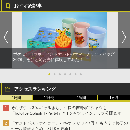
おすすめ記事
ポケモンコラボ「マクドナルドのサマーチャンスバッグ
2026」をひと足お先に体験してみた！
●
●
●
●
●
●
●
アクセスランキング
1時間
24時間
1週間
1カ月
そらザウルスやギャルきち、団長の吉野家Tシャツも！
「hololive Splash T-Party!」全Tシャツラインナップ公開＆オン
ライン販売開始
「オクトパストラベラー」70%オフで1,643円！ もうすぐ終了の
セール情報まとめ【8月8日更新】