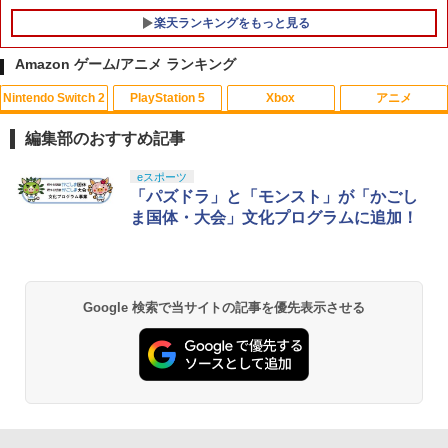
楽天ランキングをもっと見る
Nintendo Switch 2 ACアダプター
5
￥3,974
Amazon ゲーム/アニメ ランキング
Nintendo Switch 2
PlayStation 5
Xbox
アニメ
【中古】 ウォーキング with ダイナソー
1
[レンタル落ち] [Blu-ray] [ブルーレイ]
編集部のおすすめ記事
￥84
スプラトゥーン レイダース|オンライン
PlayStation 5 デジタル・エディション
【純正品】Xbox ワイヤレス コントロー
劇場版「鬼滅の刃」無限城編 第一章 猗
eスポーツ
1
1
1
1
コード版
日本語専用 Console Language: Japan
ラー + USB-C® ケーブル
窩座再来 通常版 [Blu-ray]
「パズドラ」と「モンスト」が「かごし
ese only (CFI-2200B01)
ま国体・大会」文化プログラムに追加！
￥5,832
￥8,300
￥3,982
￥55,000
エアコンカビとりすいすい（G型モデ
2
ル、エアコンファン掃除ブラシ）スペア
ブラシカートリッジ1個付き
【純正品】Xbox ワイヤレス コントロー
2
Google 検索で当サイトの記事を優先表示させる
スプラトゥーン レイダース -Switch2
劇場版「鬼滅の刃」無限城編 第一章 猗
Beast of Reincarnation -PS5 【特典】
ラー (ロボット ホワイト)
2
2
￥3,723
2
窩座再来 通常版 [DVD]
プロダクトコード 封入
￥6,449
￥7,681
￥3,523
￥7,286
Vivy -Fluorite Eye’s Song- 4 完全生産
3
限定版 BD
【純正品】Xbox ワイヤレス コントロー
3
ラー (カーボンブラック)