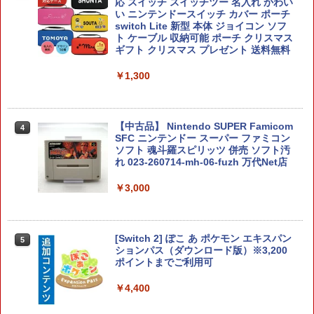
応 スイッチ スイッチツー 名入れ かわい
い ニンテンドースイッチ カバー ポーチ
￥3,872
switch Lite 新型 本体 ジョイコン ソフ
ト ケーブル 収納可能 ポーチ クリスマス
【お買い物マラソン期間限定♪最大30％O
ギフト クリスマス プレゼント 送料無料
3
FF】【tomtoc公式店】 Switch 2対応 ハ
ードケース FancyCase-G05 Nintendo
￥1,300
2025年 スイッチ2モデル用 スリムケース
持ち運び キャリングケース 耐衝撃 薄型
70年代風ロボットアニメ ゲッP-X PS5
4
ハードポーチ ゲームカード12枚収納 ア
版
クセサリーポーチ
【中古品】 Nintendo SUPER Famicom
4
￥3,878
SFC ニンテンドー スーパー ファミコン
￥2,653
ソフト 魂斗羅スピリッツ 併売 ソフト汚
れ 023-260714-mh-06-fuzh 万代Net店
￥3,000
【顧客満足度98.3%】 Switch2 ケース
シルバースタージャパン 【PS5】遊んで
4
5
大容量 Switch2/Switch通常モデル/Swit
将棋が強くなる！ 銀星将棋DX2 [ELJM-
ch lite/Switch 有機ELモテルに対応 収納
30494 PS5 ギンセイショウギ DX 2]
バッグ 防水 防塵 耐衝撃 持ち運び便利 ポ
[Switch 2] ぽこ あ ポケモン エキスパン
5
ーチ スタンド/コントローラー/カード/ド
￥4,480
ションパス（ダウンロード版）※3,200
ックなど収納可能 カバー 収納ボックス
ポイントまでご利用可
￥2,880
￥4,400