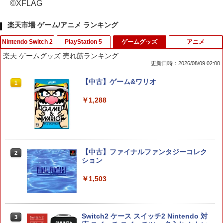
©XFLAG
楽天市場 ゲーム/アニメ ランキング
Nintendo Switch 2
PlayStation 5
ゲームグッズ
アニメ
楽天 ゲームグッズ 売れ筋ランキング
更新日時：2026/08/09 02:00
【7週連続1位】inklink公式 Switch / Sw
CYBER ・ コントローラー充電ケーブル
【中古】ゲーム&ワリオ
1
1
1
itch2 コントローラー 最新モデル 最新フ
Type-C to C （ PS5 用） 3m
ァームウェア プロコン プロコン2 プロコ
￥1,288
ントローラー スイッチ2 スイッチ Switc
￥1,188
h コントローラー ワイヤレスコントロー
ラー 連射機能 ワイヤレス switch2コン
トローラ Switch2コントローラー
￥2,960
【中古】 ドラゴンボール Sparking！
【中古】ファイナルファンタジーコレク
2
2
ZERO／PS5
ション
￥2,783
￥1,503
Switch2用 温度モニターファン
2
￥3,224
Switch2 ケース スイッチ2 Nintendo 対
3
【中古】 オクトパストラベラー0／PS5
3