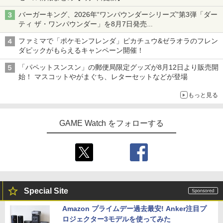
ニンテンドーeショップでは「大神 絶景版」が67%オフで990円
バーガーキング、2026年“ワンパウンダーシリーズ”第3弾「ダー
ティ ザ・ワンパウンダー」を8月7日発売
「特製ガーリックマヨソース」を使用した超大型チーズバーガー
ファミマで「ポケモンフレンダ」ピカチュウ&ゼラオラのフレン
ダピックがもらえるキャンペーン開催！
「パペットスンスン」の郵便局限定グッズが8月12日より販売開
始！ マスコットやがまぐち、レターセットなどが登場
もっと見る
GAME Watch をフォローする
Special Site
Amazon プライムデー過去最安! Anker注目プ
ロジェクター3モデルを使ってみた