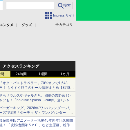
Impress サイト
全カテゴリ
エンタメ
グッズ
アクセスランキング
時間
24時間
1週間
1カ月
「オクトパストラベラー」70%オフで1,643
円！ もうすぐ終了のセール情報まとめ【8月8日
更新】
そらザウルスやギャルきち、団長の吉野家Tシ
ニンテンドーeショップでは「大神 絶景版」が
ャツも！「hololive Splash T-Party!」全Tシャツ
67%オフで990円
ラインナップ公開＆オンライン販売開始
バーガーキング、2026年“ワンパウンダーシリ
ーズ”第3弾「ダーティ ザ・ワンパウンダー」を
8月7日発売
後藤隆幸氏アニメーター活動45年周年記念展開
「特製ガーリックマヨソース」を使用した超大
催！ 「攻殻機動隊 S.A.C.」など生原画、総作画
型チーズバーガー
監督修正が展示