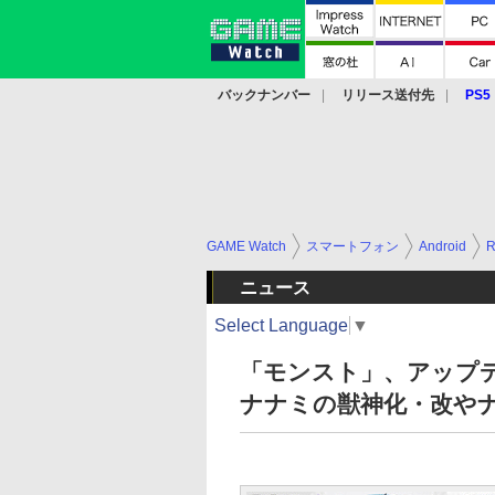
バックナンバー
リリース送付先
PS5
モバイル
eスポーツ
クラウド
PS
GAME Watch
スマートフォン
Android
ニュース
Select Language
▼
「モンスト」、アップデー
ナナミの獣神化・改や