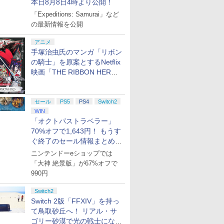
本日8月8日4時より公開！
「Expeditions: Samurai」など
の最新情報を公開
アニメ
手塚治虫氏のマンガ「リボン
の騎士」を原案とするNetflix
映画「THE RIBBON HERO
リボンヒーロー」本日配信開
始
セール
PS5
PS4
Switch2
WIN
「オクトパストラベラー」
70%オフで1,643円！ もうす
ぐ終了のセール情報まとめ
【8月8日更新】
ニンテンドーeショップでは
「大神 絶景版」が67%オフで
990円
Switch2
Switch 2版「FFXIV」を持っ
て鳥取砂丘へ！ リアル・サ
ゴリー砂漠で光の戦士になっ