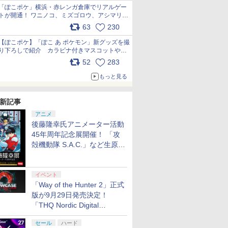
「ぽこポケ」横浜・赤レンガ倉庫でリアルゲー
トが開通！ ワニノコ、ミズゴロウ、アシマリ登
場シーンをレポート pic.x.com/LDgEByVl6D
63
230
【ぽこポケ】「ぽこ あ ポケモン」新グッズを撮
り下ろしで紹介 カラビナ付きマスコットやス
クエアポーチが仲間入り
52
283
pic.x.com/XmVAgBxaW5
もっと見る
新記事
アニメ
後藤隆幸氏アニメーター活動
45年周年記念展開催！ 「攻
殻機動隊 S.A.C.」など生原
画、総作画監督修正が展示
イベント
「Way of the Hunter 2」正式
版が9月29日発売決定！
「THQ Nordic Digital
Showcase 2026」まとめ
セール
ハード