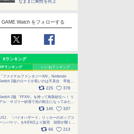
なままに剛性を向上
GAME Watch をフォローする
Xランキング
RPランキング
いいねランキング
「ファイナルファンタジーXIV」Nintendo
Switch 2版のロードが長いのは不具合 早急に
アップデートできるよう対応中
225
378
pic.x.com/s9S3nRCAGa
Switch 2版「FFXIV」を持って鳥取砂丘へ！ リ
アル・サゴリー砂漠で光の戦士になってみた
pic.x.com/qyOfL2uv1n
145
337
USJ、「バイオハザード」リッカーのポップコ
ーンバケツ」を9月9日より販売 頭部が開く仕
組み。味は恐怖を堪のう「味噌フレーバー」
66
213
pic.x.com/81MuXGahVM