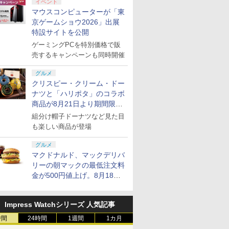
イベント
マウスコンピューターが「東
京ゲームショウ2026」出展
特設サイトを公開
ゲーミングPCを特別価格で販
売するキャンペーンも同時開催
グルメ
クリスピー・クリーム・ドー
ナツと「ハリポタ」のコラボ
商品が8月21日より期間限定
で発売
組分け帽子ドーナツなど見た目
も楽しい商品が登場
グルメ
マクドナルド、マックデリバ
リーの朝マックの最低注文料
金が500円値上げ。8月18日
より1,500円から受付
Impress Watchシリーズ 人気記事
時間
24時間
1週間
1カ月