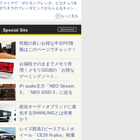
ファミマで「ポケモンフレンダ」ピカチュウ&
ゼラオラのフレンダピックがもらえるキャンペ
ーン開催！
もっと見る
Special Site
性能の良いお得な中古PC情
報はこのページでチェック！
お値段そのままでメモリ倍
増！メモリ32GBの「お得な
ゲーミングノート」
iFi audio主力「NEO Stream
3」「NEO iDSD 3」に迫る
総合オーディオブランドに進
化するSHANLINGとは何者
か？
レイズ鍛造1ピースアルミホ
イール「CE28 N-plus」軽量