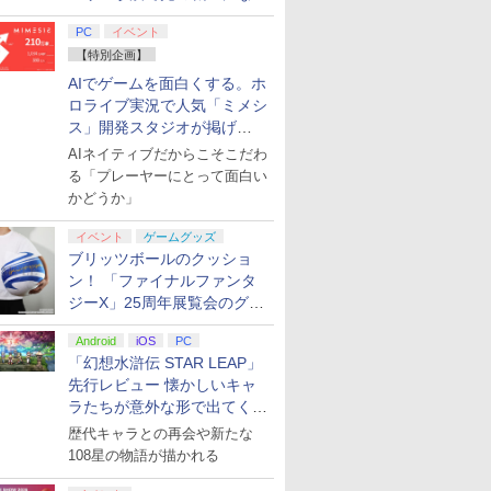
てみた
PC
イベント
【特別企画】
AIでゲームを面白くする。ホ
ロライブ実況で人気「ミメシ
ス」開発スタジオが掲げ
る“AI活用の信念”とは？【講
AIネイティブだからこそこだわ
演レポート】
る「プレーヤーにとって面白い
かどうか」
イベント
ゲームグッズ
ブリッツボールのクッショ
ン！ 「ファイナルファンタ
ジーX」25周年展覧会のグッ
ズ情報が公開
Android
iOS
PC
「幻想水滸伝 STAR LEAP」
先行レビュー 懐かしいキャ
ラたちが意外な形で出てくる
シリーズ完全新作！
歴代キャラとの再会や新たな
108星の物語が描かれる