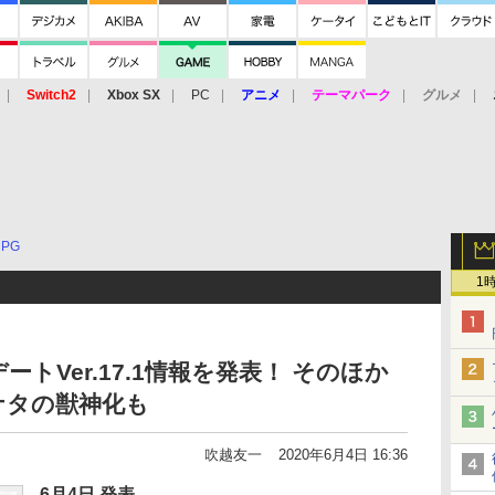
Switch2
Xbox SX
PC
アニメ
テーマパーク
グルメ
 Vita
3DS
アーケード
VR
RPG
1
トVer.17.1情報を発表！ そのほか
ナタの獣神化も
吹越友一
2020年6月4日 16:36
6月4日 発表