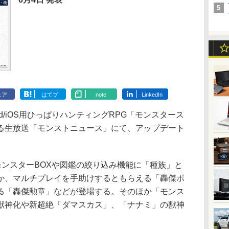
ェア
はてブ
note
LinkedIn
id/iOS用ひっぱりハンティングRPG「モンスタース
る生放送「モンストニュース」にて、アップデート
。
、モンスターBOXや図鑑の絞り込み機能に「種族」と
か、マルチプレイを手助けするともらえる「轟傑ポ
る「轟傑勲章」などが登場する。そのほか「モンス
獣神化や新超絶「ダマスカス」、「ナナミ」の獣神