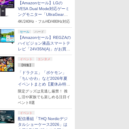
【Amazonセール】LGの
VESA Dual Mode対応ゲーミ
ングモニター「UltraGear
27G850A-B」がお買い得！
4K/240Hz・フルHD/480Hz対応
セール
ハード
【Amazonセール】REGZAの
ハイビジョン液晶スマートテ
レビ「24V35N(A)」がお買い
得！
イベント
エンタメ
【特集】
「ドラクエ」「ポケモン」
「ちいかわ」など2026年夏
イベントまとめ【夏休み特
集】
限定グッズは見逃し厳禁！ 推
し活や家族でも楽しめる注目イ
ベント8選
イベント
配信番組「THQ Nordicデジ
タルショーケース2026」は