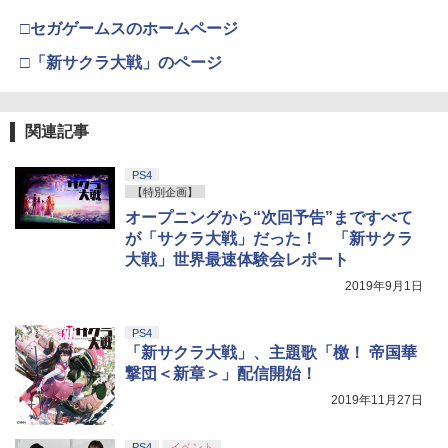
□セガゲームスのホームページ
□「新サクラ大戦」のページ
関連記事
PS4
【特別企画】
オープニングから“次回予告”まですべて
が「サクラ大戦」だった！ 「新サクラ
大戦」世界最速体験会レポート
2019年9月1日
PS4
「新サクラ大戦」、主題歌「檄！ 帝国華
撃団＜新章＞」配信開始！
2019年11月27日
PS4
イベント