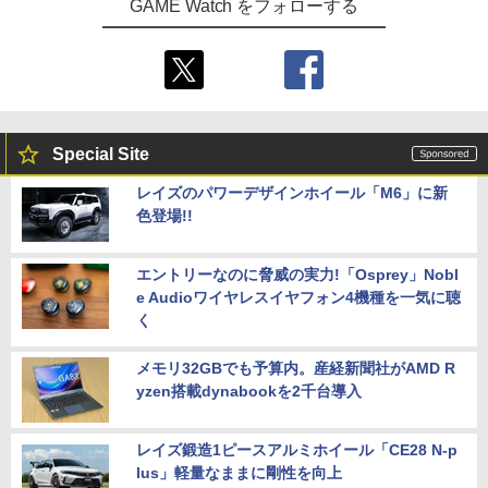
GAME Watch をフォローする
Special Site
レイズのパワーデザインホイール「M6」に新
色登場!!
エントリーなのに脅威の実力!「Osprey」Nobl
e Audioワイヤレスイヤフォン4機種を一気に聴
く
メモリ32GBでも予算内。産経新聞社がAMD R
yzen搭載dynabookを2千台導入
レイズ鍛造1ピースアルミホイール「CE28 N-p
lus」軽量なままに剛性を向上