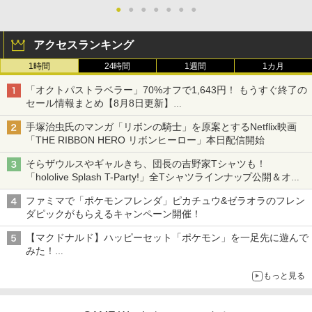
●
●
●
●
●
●
●
アクセスランキング
1時間
24時間
1週間
1カ月
「オクトパストラベラー」70%オフで1,643円！ もうすぐ終了の
セール情報まとめ【8月8日更新】
ニンテンドーeショップでは「大神 絶景版」が67%オフで990円
手塚治虫氏のマンガ「リボンの騎士」を原案とするNetflix映画
「THE RIBBON HERO リボンヒーロー」本日配信開始
そらザウルスやギャルきち、団長の吉野家Tシャツも！
「hololive Splash T-Party!」全Tシャツラインナップ公開＆オン
ライン販売開始
ファミマで「ポケモンフレンダ」ピカチュウ&ゼラオラのフレン
ダピックがもらえるキャンペーン開催！
【マクドナルド】ハッピーセット「ポケモン」を一足先に遊んで
みた！
30周年を記念して30種類のポケモンがおもちゃで登場
もっと見る