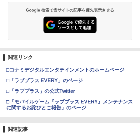
【純正品】Xbox ワイヤレス コントロー
2
￥10,780
ラー (ロボット ホワイト)
Google 検索で当サイトの記事を優先表示させる
￥7,681
劇場版「鬼滅の刃」無限城編 第一章 猗
2
窩座再来 通常版 [Blu-ray]
【純正品】Xbox ワイヤレス コントロー
3
￥3,982
ラー (カーボンブラック)
関連リンク
￥8,020
□コナミデジタルエンタテインメントのホームページ
劇場版「鬼滅の刃」無限城編 第一章 猗
3
窩座再来 通常版 [DVD]
□「ラブプラス EVERY」のページ
【純正品】Xbox 充電式バッテリー + US
4
B-C ケーブル
￥3,523
□「ラブプラス」の公式Twitter
￥2,618
□「モバイルゲーム『ラブプラス EVERY』メンテナンス
に関するお詫びとご報告」のページ
劇場版「鬼滅の刃」無限城編 第一章 猗
4
窩座再来 完全生産限定版 [Blu-ray]
【国内正規品】Thrustmaster スラスト
5
関連記事
マスター TH8S シフター - PC、PS4、P
￥8,698
S5、PS5 Pro、Xbox One、Xbox Serie