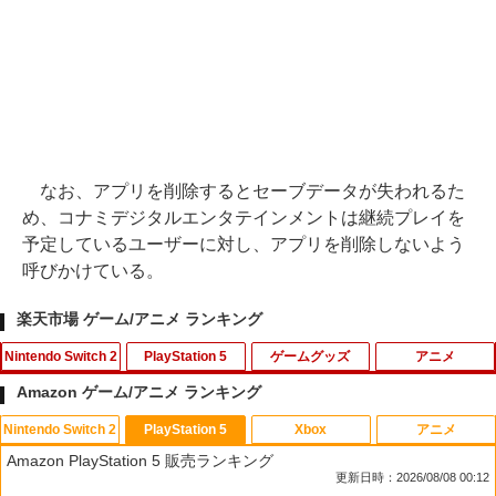
なお、アプリを削除するとセーブデータが失われるた
め、コナミデジタルエンタテインメントは継続プレイを
予定しているユーザーに対し、アプリを削除しないよう
呼びかけている。
楽天市場 ゲーム/アニメ ランキング
Nintendo Switch 2
PlayStation 5
ゲームグッズ
アニメ
Amazon ゲーム/アニメ ランキング
Nintendo Switch 2
PlayStation 5
Xbox
アニメ
※メール便発送※ 【新品】Nintendo S
グランツーリスモ7 PS5版
【中古】ソウルキャリバーII
アースノーマット コードレス 60日 本体
1
1
1
1
Amazon PlayStation 5 販売ランキング
witch 2 真・三國無双 ORIGINS ［Switc
蚊除け 屋内 屋外 蚊 対策 駆除 蚊取り 無
更新日時：2026/08/08 00:12
h2版］
香料 送料無料
￥3,779
￥747