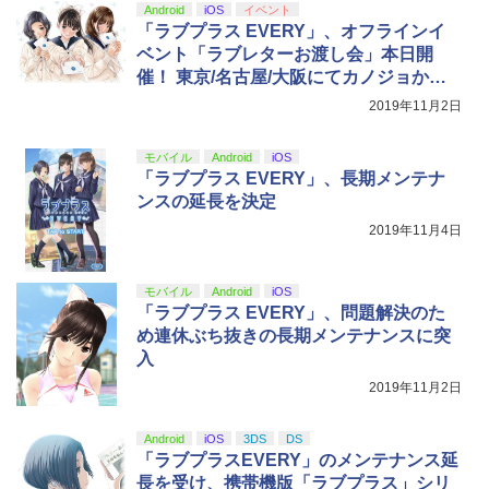
s X|S 対応の高精度 H パターン シフター
Android
iOS
イベント
「ラブプラス EVERY」、オフラインイ
￥14,141
ベント「ラブレターお渡し会」本日開
【Amazon.co.jp限定】劇場版モノノ怪
5
催！ 東京/名古屋/大阪にてカノジョから
第三章 蛇神 (オリジナル特典:オリジナル
のラブレターをもらえる
2019年11月2日
巾着＋メーカー特典:【坤と離】二振りの
剣、十翼より来たる！スタジオ描き下ろ
しイラストボード付) [DVD]
モバイル
Android
iOS
「ラブプラス EVERY」、長期メンテナ
￥8,800
ンスの延長を決定
2019年11月4日
モバイル
Android
iOS
「ラブプラス EVERY」、問題解決のた
め連休ぶち抜きの長期メンテナンスに突
入
2019年11月2日
Android
iOS
3DS
DS
「ラブプラスEVERY」のメンテナンス延
長を受け、携帯機版「ラブプラス」シリ