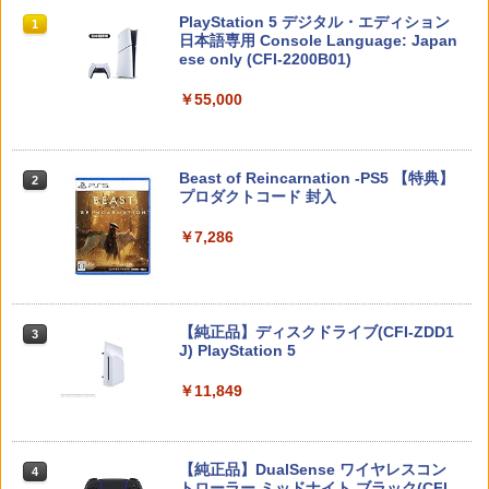
スプラトゥーン レイダース|オンライン
PlayStation 5 デジタル・エディション
1
1
￥8,679
￥1,006
コード版
日本語専用 Console Language: Japan
ese only (CFI-2200B01)
￥5,832
￥55,000
Castlevania: Belmont's Curse Midnig
【中古】モンスターハンターダブルクロ
任天堂 マリオカート ワールド【Switch
【中古】借りぐらしのアリエッティ [レ
2
2
2
2
ht Edition 【PS5】 VH015-J1
ス (【初回封入特典】『モンスターハン
2】 BEEPAAAAA [BEEPAAAAA]
ンタル落ち] [Blu-ray] [ブルーレイ]
ターダブルクロス』オリジナル「テー
マ」(2種)のダウンロード番号 同梱)
￥4,207
￥8,960
￥1,640
スプラトゥーン レイダース -Switch2
Beast of Reincarnation -PS5 【特典】
2
2
プロダクトコード 封入
￥924
￥6,449
￥7,286
PS5冷却ファン PS5用 遠心式クーリング
任天堂 ファイアーエムブレム 万紫千紅
【中古】【未使用品】プレデター：バッ
3
3
3
ファン 3風速調節 急速冷却 PlayStation
【Switch 2】 BEEPAACSA [BEEPAACS
【全品ポイント10倍！要エントリー】
ドランド [純正ブルーレイ＋純正ケース]
3
5 USBクーラー 装着簡単 排熱 熱対策 US
A]
【期間限定セール】ファミリーコンピュ
Bポート 挿入起動 省スペース 耐久性 Pla
ータ ファミリーコンピュータ ゲームソ
￥2,980
Nintendo Switch 2(日本語・国内専用)
yStation 5 Ultra HD Digital対応
【純正品】ディスクドライブ(CFI-ZDD1
3
フト ディグダグ2【中古】
3
￥8,970
J) PlayStation 5
￥55,871
￥4,599
￥1,660
￥11,849
【楽天ブックス限定先着特典】「超かぐ
スーパーボンバーマン コレクション Nin
4
4
や姫！」通常版【Blu-ray】(アクリルコ
tendo Switch 2 Edition 日本限定版
PS5 ダストカバー PS5用 ケース PS5本
ースター) [ 夏吉ゆうこ ]
ProCase 【楽天1位】Switch 2 2025発
4
4
体用埃カバー PS5周辺機器 透明 アクリ
【純正品】DualSense ワイヤレスコン
売 専用 ソフト TPU 半透明保護ケース 傷
ニンテンドープリペイド番号 9000円|オ
4
￥9,801
4
ルケース プレイステーション5 縦置用 ホ
トローラー ミッドナイト ブラック(CFI-