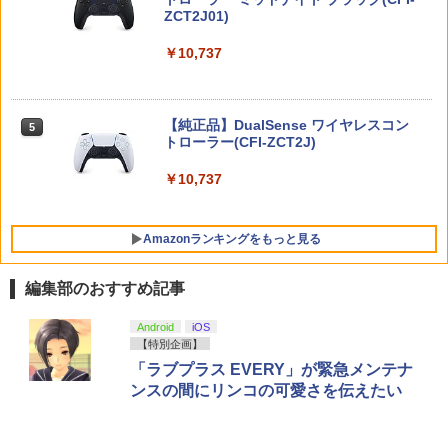
防止 衝撃吸収 保護カバー 人間工学に基
￥6,800
ンラインコード版
コリ防止 防塵 冷却 保護カバー 専用 ほこ
ZCT2J01)
づいたグリップデザイン 耐衝撃
り防止カバーps5 カバー ps5 対応
￥9,000
￥10,737
￥1,799
Joy-Con 2 (L) ブルー/(R) ライトイエロ
5
￥4,880
ヒプノシスマイク -Division Rap Battle-
ー
5
11th LIVE ≪Final D.R.B≫Buster Bro
s!!! ＆ Bad Ass Temple【Blu-ray】 [
ニンテンドープリペイド番号 5000円|オ
￥9,980
5
(V.A.) ]
【純正品】DualSense ワイヤレスコン
Switch2 ケース 即納 パステルカラー か
ンラインコード版
5
5
DEATH STRANDING 2: ON THE BEAC
トローラー(CFI-ZCT2J)
わいい Nintendo スイッチ2 対応 スイッ
5
H
チ スイッチツー ニンテンドー カバー ポ
￥7,109
￥5,000
ーチ ストラップ 新型 ジョイコン ソフト
￥10,737
ケーブル 収納可能 クリスマス ギフト プ
￥4,889
レゼント 送料無料
Amazonランキングをもっと見る
￥2,100
編集部のおすすめ記事
【純正品】Xbox ワイヤレス コントロー
【Amazon.co.jp限定】劇場版モノノ怪
Android
iOS
1
1
ラー + USB-C® ケーブル
第三章 蛇神 (Amazon.co.jp限定オリジ
【特別企画】
ナル三方背収納ケース付きコレクション)
「ラブプラス EVERY」が緊急メンテナ
(オリジナル特典:オリジナル巾着＋メー
￥8,300
ンスの間にリンコの可愛さを伝えたい
カー特典:【坤と離】二振りの剣、十翼よ
り来たる！スタジオ描き下ろしイラスト
ボード付) [Blu-ray]