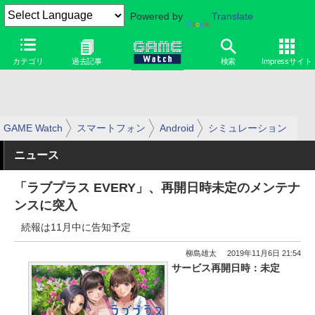
Powered by
Translate
カテゴリ
過去記事
検索
Impressサイト
GAME Watch
スマートフォン
Android
シミュレーション
ニュース
「ラブプラス EVERY」、再開日時未定のメンテナ
ンスに突入
続報は11月中に告知予定
柳島雄太
2019年11月6日 21:54
サービス再開日時：未定