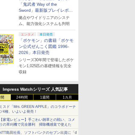
「鬼武者 Way of the
Sword」最新版プレイレポー
ト
拠点やワイドリニアのシステ
ム、能力強化システムも判明
エンタメ
本日発売
「ポケモン」の書籍「ポケモ
ン公式ぜんこく図鑑 1996-
2026」本日発売
シリーズ30年間で登場したポケ
モン1,025匹の基礎情報を完全
収録
Impress Watchシリーズ 人気記事
時間
24時間
1週間
1カ月
ミスド「Mrs. GREEN APPLE」のコラボドーナ
ツ4種、いよいよ発売！
【家電レビュー】手ごわい雑草との戦い、コメ
リの草刈機で完全勝利 掃除機感覚で使えた
NTT島田社長、ソフトバンクのセブン出資に「d