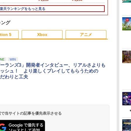
W
ア
BTWMC
善 簡単取り付け Ps5
Edition
ン 自動温度検出 3段階
Minecraft ぷっくりっ
転倒防止 地震対策 傷
ウ
機
Slim/Ps5 Pro/Ps5 対応
風速調整 LEDライト
たいシール モチーフ
付き防止 新型PS5スタ
楽天ランキングをもっと見る
X
プレイステーション5
USB付き 低騒音 急速
ンド PS5/PS5 スリム
/
PlayStation 5
冷却 放熱 プレステ5ス
通常版とデジタル版両
ョ
リム用 ディスク/デジ
対応 PS5周辺機器
キング
タル版対応 PS5 周辺機
3
4
5
6
器 PS5 Pro 新型PS5
tion 5
Xbox
アニメ
3
3
3
3
4
4
4
4
5
5
5
5
6
6
6
6
ONE
WIN
ーランズ3」開発者インタビュー、リアルさよりも
ッシュ！ より楽しくプレイしてもらうための
イ
機動戦士ガンダム 閃光
舞台「忍たま乱太郎」
劇場版「鬼滅の刃」無
ヤマトよ永遠
村し
だわりと工夫
のハサウェイ(4K
～みんなニコニコ、は
限城編 第一章 猗窩座
REBEL3199
ULTRA HD Blu-ray)
い、どうぞ!の段～
再来(完全生産限定版)
＞【Blu-ray
【4K ULTRA HD】 [ 小
【Blu-ray】 [ 早川維織
【Blu-ray】 [ 吾峠呼世
展 ]
￥5,601
￥8,580
￥8,690
￥8,751
野賢章 ]
]
晴 ]
ダ
ー
無
Nintendo Switch 2(日
【純正品】ディスクド
【純正品】Xbox ワイ
劇場版「鬼滅の刃」無
ニンテンドープリペイ
【純正品】DualSense
【純正品】Xbox 充電
劇場版「鬼滅の刃」無
ニンテンドープリペイ
【純正品】DualSense
【純正品】Xbox ワイ
【Amazon.co.jp限
ニンテンドー
プレイステー
【純正品】Xbox
【Amazon.co
コ
座再
本語・国内専用)
ライブ(CFI-ZDD1J)
ヤレス コントローラー
限城編 第一章 猗窩座再
ド番号 9000円|オンラ
ワイヤレスコントロー
式バッテリー + USB-C
限城編 第一章 猗窩座
ド番号 5000円|オンラ
ワイヤレスコントロー
ヤレス コントローラー
定】劇場版モノノ怪 第
ド番号 1000
トアチケット 10
ワイヤレス 
定】劇場版モ
コ
フト
PlayStation 5
(ロボット ホワイト)
来 通常版 [DVD]
インコード版
ラー ミッドナイト ブ
ケーブル
再来 完全生産限定版
インコード版
ラー(CFI-ZCT2J)
(カーボンブラック)
三章 蛇神 (オリジナル
インコード版
オンラインコ
ラー Series 2
三章 蛇神 (
￥55,871
ン
ラック(CFI-ZCT2J01)
[Blu-ray]
特典:オリジナル巾着＋
Edition (ホ
特典:オリジ
 検索で当サイトの記事を優先表示させる
￥11,849
￥7,681
￥3,523
￥9,000
￥10,737
￥2,618
￥8,698
￥5,000
￥10,737
￥8,020
￥8,800
￥1,000
￥10,000
￥18,753
￥9,900
メーカー特典:【坤と
メーカー特典
離】二振りの剣、十翼
離】二振りの
より来たる！スタジオ
より来たる！
描き下ろしイラストボ
描き下ろしイ