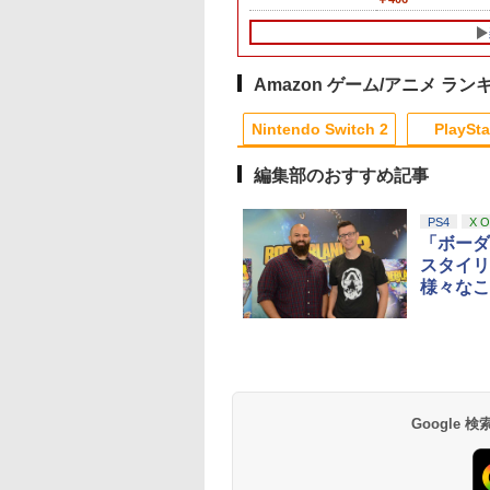
ドースイッチ カバ
特典】キーブレード
C(15才以上対象)】
ー]
んなでリンリンパーク
感UP ブラック ブルー
[HAC-P-BQPYA NS
GA4573201420831 
ーチ switch Lite
「LONG NIGHT(ロン
[NXS-P-AQMXB NSW2
シルバー グレー ゲーム
パワフルプロヤキュ
ンサー【ゲーム周辺
 本体 ジョイコン
グナイト)」)
ス-パ-マリオブラザ-ズ
アクセサリー ◇ALW-
2026-2027]
器】【PS5-CFI-2XX
ト ケーブル 収納
ワンダ- ミンナデリン
P5216【メール便】 |
シリーズ専用（通常版
 ポーチ クリスマ
リンパ-ク]
プレーステーション プ
デジタル・エディシ
Amazon ゲーム/アニメ ラン
ギフト クリスマス
レイステーション プレ
ン）】
10
1
2
ゼント 送料無料
ステ プレステ5 プレイ
Nintendo Switch 2
PlaySta
ステーション5 スタン
ド 収納
編集部のおすすめ記事
10
10
10
10
1
1
1
1
2
2
2
2
PS4
X 
「ボーダ
スタイリ
(4K+2K) 哀しみの
【楽天ブックス限定配
【お買い物マラソン！
真奈美&ナミ スプラ
ドンナ 劇場版コン
送パック】【楽天ブッ
ポイント5倍★8/11
ト【Blu-ray】 [ 有
様々なこ
ック 【DVD】
クス限定先着特典+先
01：59まで】 0174 中
のぶ ]
着特典】劇場版モノノ
古BD＃ 魔法少女まど
900
￥9,900
￥550
￥4,400
怪 第三章 蛇神【Blu-
か☆マギカ ポータブル
テンドープリペイ
イステーション ス
eSir G7 HE 有線
版モノノ怪 第三章
ニンテンドープリペイ
【Amazon.co.jp限
HyperX Clutch
ヤマトよ永遠に
スプラトゥーン レイダ
PlayStation 5 デジタ
【純正品】Xbox ワイ
【Amazon.co.jp限
スプラトゥーン レイ
Beast of
Xbox プリペイドカ
劇場版「鬼滅の刃」
ray】(スマホショルダ
スペシャル映像収録
号 2000円|オンラ
チケット 15,000円
ムコントローラー
[Blu-ray]
ド番号 3000円|オンラ
定】 Logicool G ハン
Gladiate Xbox公式ラ
REBEL3199 7 [Blu-
ース|オンラインコード
ル・エディション 日本
ヤレス コントローラー
定】劇場版モノノ怪 第
ース -Switch2
Reincarnation -PS5
ド 5,000円 デジタル
限城編 第一章 猗窩
ー+【坤と離】二振り
Blu-rayDisc
コード版
ンラインコード版
X Series X|S
インコード版
コン G923 グランツー
イセンス ゲーミング
ray]
版
語専用 Console
+ USB-C® ケーブル
三章 蛇神
【特典】プロダクト
ード 【旧 Xbox ギ
来 通常版 [Blu-ray]
の剣、十翼より来た
900
￥6,455
X One Windows
リスモ7 Forza
コントローラー 有線
Language: Japanese
(Amazon.co.jp限定オ
ード 封入
カード】 [オンライ
る！スタジオ描き下ろ
Google
000
,000
在庫切れです。
￥3,000
￥38,800
￥4,980
￥8,760
￥5,832
￥55,000
￥8,300
￥10,780
￥7,286
￥5,000
￥3,964
/11用 PCコントロー
Horizon 6 G923d
日本正規代理店品
only (CFI-2200B01)
リジナル三方背収納ケ
コード]
しイラストボード) [ 神
ゲームパッド ホー
6L366AA
ース付きコレクション)
谷浩史 ]
果スティック付き
(オリジナル特典:オリ
オゲームコントロ
ジナル巾着＋メーカー