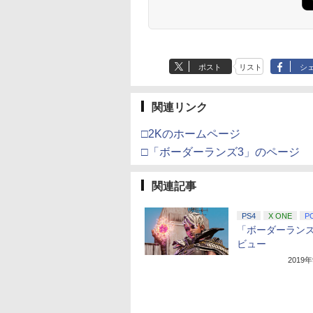
ー（ブラック）
特典:【坤と離】二振り
の剣、十翼より来た
る！スタジオ描き下ろ
しイラストボード付)
[Blu-ray]
ポスト
リスト
シ
関連リンク
□2Kのホームページ
□「ボーダーランズ3」のページ
関連記事
PS4
X ONE
P
「ボーダーランズ
ビュー
2019