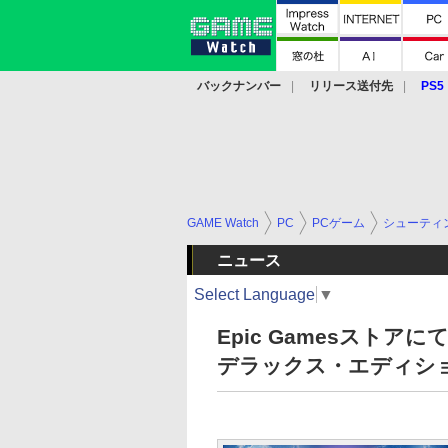
バックナンバー
リリース送付先
PS5
モバイル
eスポーツ
クラウド
PS
GAME Watch
PC
PCゲーム
シューティ
ニュース
Select Language
▼
Epic Gamesスト
デラックス・エディシ