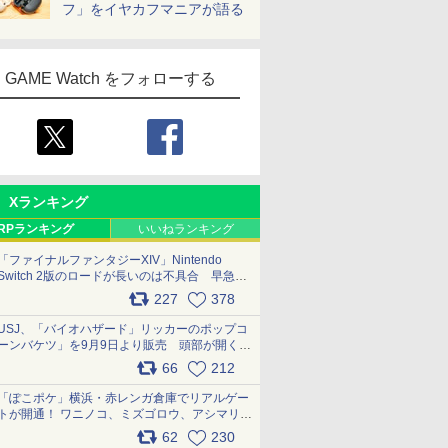
フ」をイヤカフマニアが語る
GAME Watch をフォローする
Xランキング
RPランキング
いいねランキング
「ファイナルファンタジーXIV」Nintendo
Switch 2版のロードが長いのは不具合 早急に
アップデートできるよう対応中
227
378
pic.x.com/s9S3nRCAGa
USJ、「バイオハザード」リッカーのポップコ
ーンバケツ」を9月9日より販売 頭部が開く仕
組み。味は恐怖を堪のう「味噌フレーバー」
66
212
pic.x.com/81MuXGahVM
「ぽこポケ」横浜・赤レンガ倉庫でリアルゲー
トが開通！ ワニノコ、ミズゴロウ、アシマリ登
場シーンをレポート pic.x.com/LDgEByVl6D
62
230