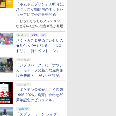
「ポムポムプリン」30周年記
念グッズが郵便局のネットシ
ョップにて受注販売開始
「おもちもちもちクッション」
など今年だけの限定商品が登場
Android
iOS
PC
さくらみこ＆星街すいせいの
★5メンバーも登場！「ホロ
ドリ」、新イベント「シンク
ロする夏のスパークル」がス
エンタメ
タート
「ジブリパーク」に「ナウシ
7
7
7
8
8
8
9
9
9
10
10
10
カ」モチーフの新たな屋内施
設を整備へ！ 第3期構想が公
開
エンタメ
「ポケモン公式ぜんこく図鑑
1996-2026」発売に合わせ30
周年記念のビジュアルアート
ムブレム
r Blade
oon 2
任天堂 【Switch2】マ
アストロボット
【楽天ランキング1位入
任天堂 【Switch2】マ
【楽天ブックス限定特
【中古】喧嘩番長5 ~漢
【楽天ブックス限定特
007 ファースト・ライ
Switch2 ケース スイッ
【特典】KI
●【新品】 B
任天堂 Nin
itch2】
イステーシ
2) -
リオカート ワールド
賞】自動タップ機 オー
リオカート ワールド
典+特典】
の法則~ - PSP
典】マリオカート ワー
ト PS5版
チ2 Nintendo 対応 ス
HEARTS Co
Reincarn
Switch 
ブック3冊同時発売が決定
￥4,968
A
／アクショ
BEE-P-AAAAA NSW2
トクリッカー 連打装置
[BEE-P-AAAAA NSW2
STEINS;GATE
ルド(「スーパーマリ
イッチ スイッチツー
[I~III] S
ト・オブ・
ラー [HAC
Switch2
￥1,539
￥7,573
USB給電 クリップ式
マリオカ-ト ワ-ルド]
RE:BOOT PS5版(B2
オ」ステッカー2種)
名入れ かわいい ニン
(【Swit
ーション P
NSWPro
「スプラトゥーン レイダー
￥8,950
￥1,380
￥8,970
￥7,480
￥8,981
￥1,300
￥9,900
￥7,600
￥7,670