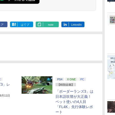
ード付) [DVD]
ード付) [Blu-r
ェア
はてブ
note
LinkedIn
C
PS4
X ONE
PC
3」レ
【特別企画】
「ボーダーランズ3」は
年9月11日
日本語吹替が大正義！
ペット使いの4人目
「FL4K」先行体験レポ
ート