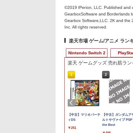
©2019 IPerion, LLC. Published and d
GearboxSoftware and Borderlands log
Gearbox Software,LLC. 2K and the 2
Inc. All rights reserved.
楽天市場 ゲーム/アニメ ラン
Nintendo Switch 2
PlaySta
楽天 ゲームグッズ 売れ筋ラン
10
10
10
1
1
1
2
2
2
天ブックス限定特
7 ファースト・ライ
itch2 ケース スイッ
【特典】KINGDOM
●【新品】 Beast of
任天堂 Nintendo
任天堂 【Switch2】ス
PS5 縦置きスタンド
【中古】マリオパーテ
コナミデジタルエン
PS5（CFI-2000）
【中古】ガンダムア
マリオカート ワー
PS5版
Nintendo 対応 ス
HEARTS Collection
Reincarnation ビース
Switch Proコントロー
ーパーマリオブラザー
PlayStation5 / PS5
ィDS
テインメント
ホコリキャッチャー
ルトサヴァイブ PSP
(「スーパーマリ
チ スイッチツー
[I~III] Switch2版
ト・オブ・リンカーネ
ラー [HAC-A-FSSKA
ズ ワンダー Nintendo
Slim / PS5 Pro 用 縦置
【Switch】パワフ
II（ブラック） ANS-
the Best
573
￥251
ステッカー2種)
れ かわいい ニン
(【Switch2版購入封入
ーション PS5 【CERO
NSWProコントローラ
Switch 2 Edition ＋ み
き スタンド 円形 安定
ロ野球2026-2027
PSV031BK
981
300
￥9,900
￥7,600
￥7,670
￥7,570
￥1,380
￥7,620
￥1,600
￥406