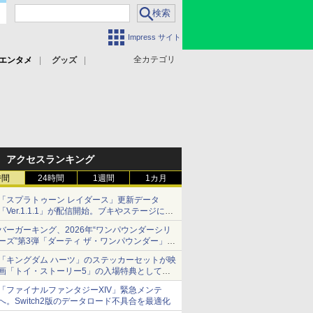
Impress サイト
全カテゴリ
エンタメ
グッズ
アクセスランキング
時間
24時間
1週間
1カ月
「スプラトゥーン レイダース」更新データ
「Ver.1.1.1」が配信開始。ブキやステージに関
する不具合を修正
バーガーキング、2026年“ワンパウンダーシリ
ーズ”第3弾「ダーティ ザ・ワンパウンダー」を
8月7日発売
「キングダム ハーツ」のステッカーセットが映
「特製ガーリックマヨソース」を使用した超大
画「トイ・ストーリー5」の入場特典として配
型チーズバーガー
布決定！
「ファイナルファンタジーXIV」緊急メンテ
本日8月7日より先着・数量限定で配布
へ。Switch2版のデータロード不具合を最適化