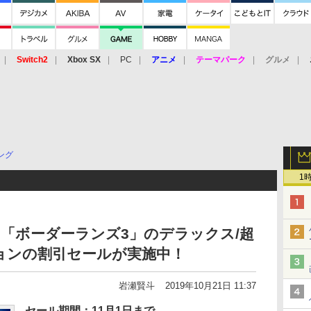
Switch2
Xbox SX
PC
アニメ
テーマパーク
グルメ
 Vita
3DS
アーケード
VR
ング
1
アにて「ボーダーランズ3」のデラックス/超
ョンの割引セールが実施中！
岩瀬賢斗
2019年10月21日 11:37
セール期間：11月1日まで