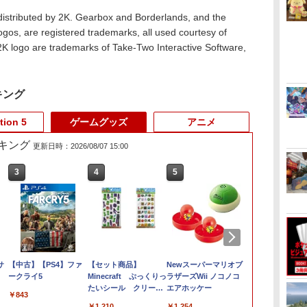
istributed by 2K. Gearbox and Borderlands, and the
os, are registered trademarks, all used courtesy of
K logo are trademarks of Take-Two Interactive Software,
キング
tion 5
ゲームグッズ
アニメ
キング
更新日時：2026/08/07 15:00
3
3
3
4
4
4
5
5
5
6
6
6
タ
用
サ
空の軌跡 the 2nd
【8/4-11 当店P5倍!&マ
【中古】【PS4】ファ
【新品】Switch2 ゲー
【レビュー評価上昇
【セット商品】
ELDEN RING
【送料無料】
Newスーパーマリオブ
ファイアーエ
【中古】Stella
【中古】Splat
Nintendo Switch 2
ラソン!】PS5 縦置き
ークライ5
ムソフト ゼルダの伝説
中】 新型 PS5 Slim /
Minecraft ぷっくりっ
Tarnished Edition
【PS5/PS5 Slim/PS5
ラザーズWii ノコノコ
万紫千紅 【Sw
ソフト:プレ
(スプラトゥーン
ルプ
Edition 通常版
スタンド 転倒防止 地震
ブレス オブ ザ ワイル
PS5 Pro 冷却ファン
たいシール クリーパ
Switch2版
Pro対応】PS5 Slim 横
エアホッケー
BEE-P-AACS
ョン5ソフト
Switch
￥843
【Switch2】 NXS-P-
対策 傷付き防止 放熱改
ド Nintendo Switch 2
PS5スリム用 冷却ファ
ー＆エンダーマン +
置きスタンド 放熱改善
ン・ゲーム
￥7,696
￥1,698
￥8,000
￥2,580
￥1,210
￥8,298
￥3,576
￥1,254
￥8,470
￥4,690
￥1,284