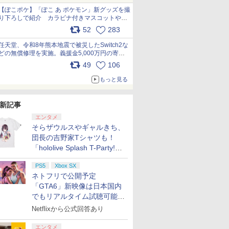
【ぽこポケ】「ぽこ あ ポケモン」新グッズを撮
り下ろしで紹介 カラビナ付きマスコットやス
クエアポーチが仲間入り
52
283
pic.x.com/XmVAgBxaW5
任天堂、令和8年熊本地震で被災したSwitch2な
どの無償修理を実施。義援金5,000万円の寄付
も発表 pic.x.com/BAYsMfUfUC
49
106
もっと見る
新記事
エンタメ
そらザウルスやギャルきち、
団長の吉野家Tシャツも！
「hololive Splash T-Party!」
全Tシャツラインナップ公開
PS5
Xbox SX
＆オンライン販売開始
ネトフリで公開予定
「GTA6」新映像は日本国内
でもリアルタイム試聴可能。
しかも日本語字幕付き
Netflixから公式回答あり
エンタメ