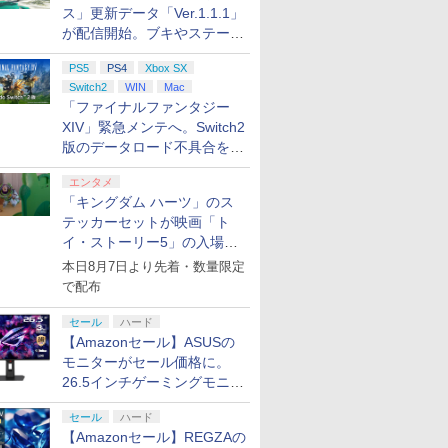
スマホ自動操作 日本語
布ポスター「漆原る
テンドースイッチ カバ
特典】キー
C(15才以
ー]
ス」更新データ「Ver.1.1.1」
説明書付き
か」+【早期購入同梱特
ー ポーチ switch Lite
「LONG N
が配信開始。ブキやステージ
iPhone/Android対応
典】「STEINS;GATE
新型 本体 ジョイコン
グナイト)」
に関する不具合を修正
いいね/ゲーム周回/ライ
変移空間のオクテッ
ソフト ケーブル 収納
PS5
PS4
Xbox SX
ブ/推し活対応 (ブラッ
ト」DLC)
可能 ポーチ クリスマ
Switch2
WIN
Mac
ク)
ス ギフト クリスマス
「ファイナルファンタジー
7
8
9
10
プレゼント 送料無料
XIV」緊急メンテへ。Switch2
版のデータロード不具合を最
適化
エンタメ
7
7
7
7
8
8
8
8
9
9
9
9
10
10
10
10
「キングダム ハーツ」のス
テッカーセットが映画「ト
イ・ストーリー5」の入場特
に
ヤマトよ永遠に
機動戦士Gundam
BD(4K+2K) 哀しみの
【楽天ブッ
 7＜最終巻
REBEL3199 6【Blu-
典として配布決定！
GQuuuuuuX -
ベラドンナ 劇場版コン
送パック】
本日8月7日より先着・数量限定
】 [ 西崎義
ray】 [ 西崎義展 ]
Beginning-（4K
ボパック 【DVD】
クス限定先
で配布
ULTRA HD Blu-
着特典】劇
￥8,751
￥8,817
￥8,900
￥9,900
ray+Blu-ray）【4K
怪 第三章 
セール
ハード
プリペイ
ション ス
 Elite
.jp限
ニンテンドープリペイ
PlayStation 5 デジタ
【国内正規品】
『映画 ラブライブ！蓮
ぽこ あ ポケモン エキ
プレイステーション ス
Xbox プリペイドカー
劇場版「鬼滅の刃」無
ニンテンドープリペイ
プレイステーション ス
GameSir G7 HE 有線
劇場版モノノ怪 第三章
ニンテンド
【Amazon.
HyperX Cl
ヤマトよ永
ULTRA HD】 [ 矢立肇
ray】(ス
【Amazonセール】ASUSの
円|オンラ
,000円|
コントロー
ノノ怪 第
ド番号 500円|オンライ
ル・エディション 日本
Thrustmaster スラス
ノ空女学院スクールア
スパンションパス|オン
トアチケット 3,000円|
ド 2,000円 デジタルコ
限城編 第一章 猗窩座再
ド番号 2000円|オンラ
トアチケット 15,000円
ゲームコントローラー
蛇神 [Blu-ray]
ド番号 30
定】 Logic
Gladiate
REBEL3199
]
ー+【坤と
ード版
 Core
オリジナル
ンコード版
語専用 (CFI-2200B01)
トマスター TH8S シフ
イドルクラブ Bloom
モニターがセール価格に。
ラインコード版
オンラインコード版
ード 【旧 Xbox ギフト
来 完全生産限定版
インコード版
|オンラインコード版
XBOX Series X|S
インコード
コン G92
イセンス 
ray]
の剣、十翼
￥9,900
ワイト)
ナル巾着＋
+ ディスクドライブ
ター - PC、PS4、
Garden Party』Blu-
カード】 [オンライン
[DVD]
XBOX One Windows
リスモ7 Fo
コントロー
る！スタジ
26.5インチゲーミングモニタ
￥500
￥66,849
￥14,141
￥8,589
￥4,400
￥3,000
￥2,000
￥7,828
￥2,000
￥15,000
現在在庫切れです。
￥3,000
￥38,800
￥4,980
￥8,760
:【坤と
(CFI-ZDD1J) セット
PS5、PS5 Pro、Xbox
ray（特装限定版）
コード]
10/11用 PCコントロー
Horizon 6
日本正規代
しイラストボ
ー「ROG Strix OLED
剣、十翼
One、Xbox Series X|S
ラーゲームパッド ホー
6L366AA
谷浩史 ]
セール
ハード
XG27ACDMS」限定モデルも
スタジオ
対応の高精度 H パター
ル効果スティック付き
【Amazonセール】REGZAの
お買い得
ラストボ
ン シフター
ビデオゲームコントロ