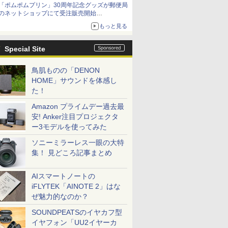
「ポムポムプリン」30周年記念グッズが郵便局
のネットショップにて受注販売開始
「おもちもちもちクッション」など今年だけの
もっと見る
限定商品が登場
Special Site
鳥肌ものの「DENON
HOME」サウンドを体感し
た！
Amazon プライムデー過去最
安! Anker注目プロジェクタ
ー3モデルを使ってみた
ソニーミラーレス一眼の大特
集！ 見どころ記事まとめ
AIスマートノートの
iFLYTEK「AINOTE 2」はな
ぜ魅力的なのか？
SOUNDPEATSのイヤカフ型
イヤフォン「UU2イヤーカ