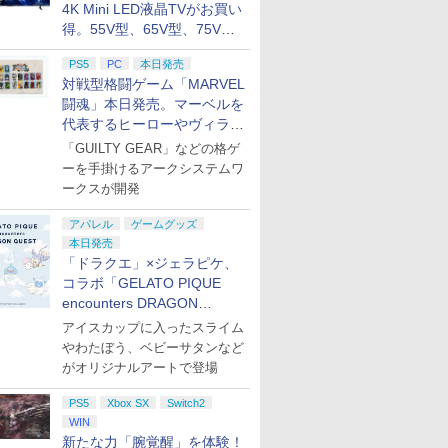
4K Mini LED液晶TVがお買い
ay]
ーラー（ブラック）
得。55V型、65V型、75V型
の2026年モデルがラインナ
PS5
PC
本日発売
ップ
対戦型格闘ゲーム「MARVEL
闘魂」本日発売。マーベルを
代表するヒーローやヴィラン
たちが登場
「GUILTY GEAR」などの格ゲ
ーを手掛けるアークシステムワ
ークスが開発
アパレル
ゲームグッズ
本日発売
「ドラクエ」×ジェラピケ、
コラボ「GELATO PIQUE
encounters DRAGON
QUEST」第2弾が本日発売
アイスカップに入ったスライム
やわたぼう、ベビーサタンなど
がオリジナルアートで登場
PS5
Xbox SX
Switch2
WIN
新たな力「腕覚醒」を体験！