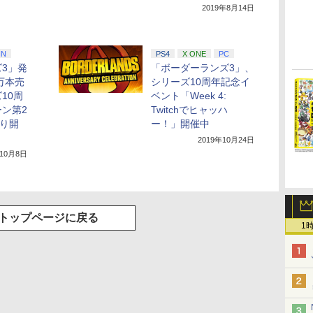
2019年8月14日
IN
PS4
X ONE
PC
3」発
「ボーダーランズ3」、
万本売
シリーズ10周年記念イ
10周
ベント「Week 4:
ン第2
Twitchでヒャッハ
より開
ー！」開催中
2019年10月24日
年10月8日
トップページに戻る
1