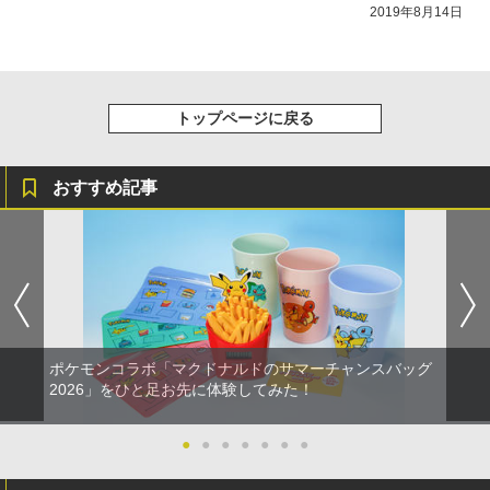
なこだわりと工夫
2019年8月14日
トップページに戻る
おすすめ記事
ポケモンコラボ「マクドナルドのサマーチャンスバッグ
2026」をひと足お先に体験してみた！
●
●
●
●
●
●
●