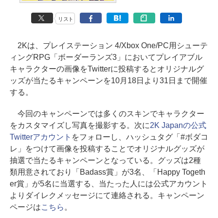
リスト
2Kは、プレイステーション 4/Xbox One/PC用シューテ
ィングRPG「ボーダーランズ3」においてプレイアブル
キャラクターの画像をTwitterに投稿するとオリジナルグ
ッズが当たるキャンペーンを10月18日より31日まで開催
する。
今回のキャンペーンでは多くのスキンでキャラクター
をカスタマイズし写真を撮影する。次に
2K Japanの公式
Twitterアカウント
をフォローし、ハッシュタグ「#ボダコ
レ」をつけて画像を投稿することでオリジナルグッズが
抽選で当たるキャンペーンとなっている。グッズは2種
類用意されており「Badass賞」が3名、「Happy Togeth
er賞」が5名に当選する、当たった人には公式アカウント
よりダイレクメッセージにて連絡される。キャンペーン
ページは
こちら
。