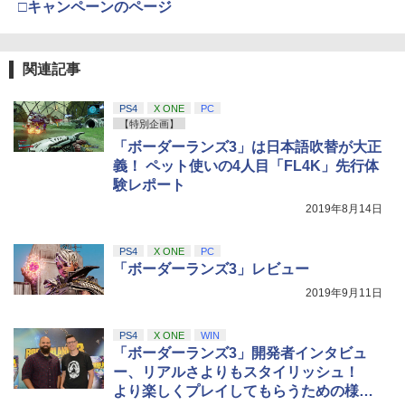
□キャンペーンのページ
関連記事
PS4
X ONE
PC
【特別企画】
「ボーダーランズ3」は日本語吹替が大正
義！ ペット使いの4人目「FL4K」先行体
験レポート
2019年8月14日
PS4
X ONE
PC
「ボーダーランズ3」レビュー
2019年9月11日
PS4
X ONE
WIN
「ボーダーランズ3」開発者インタビュ
ー、リアルさよりもスタイリッシュ！
より楽しくプレイしてもらうための様々