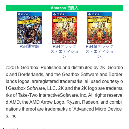
Amazonで購入
PS4通常版
PS4デラック
PS4超デラック
ス・エディショ
ス・エディショ
ン
ン
©2019 Gearbox. Published and distributed by 2K. Gearbo
x and Borderlands, and the Gearbox Software and Border
lands logos, areregistered trademarks, all used courtesy o
f Gearbox Software, LLC. 2K and the 2K logo are tradema
rks of Take-Two InteractiveSoftware, Inc. All rights reserve
d.AMD, the AMD Arrow Logo, Ryzen, Radeon, and combi
nations thereof are trademarks of Advanced Micro Device
s, Inc.