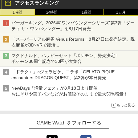
アクセスランキング
1時間
24時間
1週間
1カ月
バーガーキング、2026年“ワンパウンダーシリーズ”第3弾「ダー
ティ ザ・ワンパウンダー」を8月7日発売
「特製ガーリックマヨソース」を使用した超大型チーズバーガー
「スーパーリアル麻雀 Venus Returns」8月27日に発売決定。脱
衣麻雀が3D×VRで復活
発売から2週間は20%オフになるセールが実施
マクドナルド、ハッピーセット「ポケモン」発売決定！
ポケモン30周年記念で30匹が大集合
「ドラクエ」×ジェラピケ、コラボ「GELATO PIQUE
encounters DRAGON QUEST」第2弾が本日発売
アイスカップに入ったスライムやわたぼう、ベビーサタンなどが
NewDays「増量フェス」が8月18日より開催
オリジナルアートで登場
おにぎりや菓子パンなどがお値段そのままで最大50%増量！
もっと見る
GAME Watch をフォローする