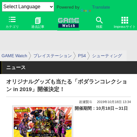
Powered by
Translate
カテゴリ
過去記事
検索
Impressサイト
GAME Watch
プレイステーション
PS4
シューティング
ニュース
オリジナルグッズも当たる「ボダランコレクショ
ン in 2019」開催決定！
岩瀬賢斗
2019年10月18日 13:34
開催期間：10月18日～31日