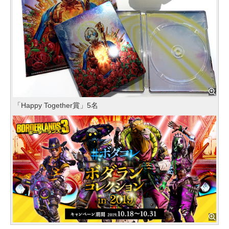
「Happy Together賞」5名