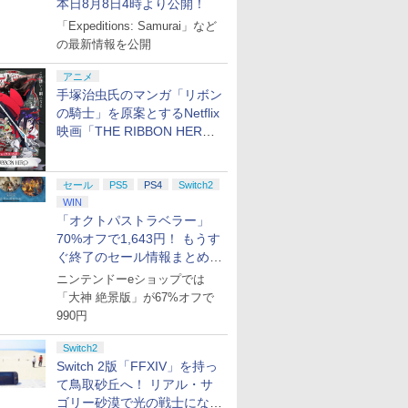
本日8月8日4時より公開！
「Expeditions: Samurai」など
の最新情報を公開
アニメ
手塚治虫氏のマンガ「リボン
の騎士」を原案とするNetflix
映画「THE RIBBON HERO
リボンヒーロー」本日配信開
始
セール
PS5
PS4
Switch2
WIN
「オクトパストラベラー」
70%オフで1,643円！ もうす
ぐ終了のセール情報まとめ
【8月8日更新】
ニンテンドーeショップでは
「大神 絶景版」が67%オフで
990円
Switch2
Switch 2版「FFXIV」を持っ
て鳥取砂丘へ！ リアル・サ
ゴリー砂漠で光の戦士になっ