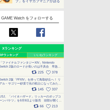
フ」をイヤカフマニアが語る
GAME Watch をフォローする
Xランキング
RPランキング
いいねランキング
「ファイナルファンタジーXIV」Nintendo
Switch 2版のロードが長いのは不具合 早急に
アップデートできるよう対応中
225
378
pic.x.com/s9S3nRCAGa
Switch 2版「FFXIV」を持って鳥取砂丘へ！ リ
アル・サゴリー砂漠で光の戦士になってみた
pic.x.com/qyOfL2uv1n
145
337
USJ、「バイオハザード」リッカーのポップコ
ーンバケツ」を9月9日より販売 頭部が開く仕
組み。味は恐怖を堪のう「味噌フレーバー」
66
213
pic.x.com/81MuXGahVM