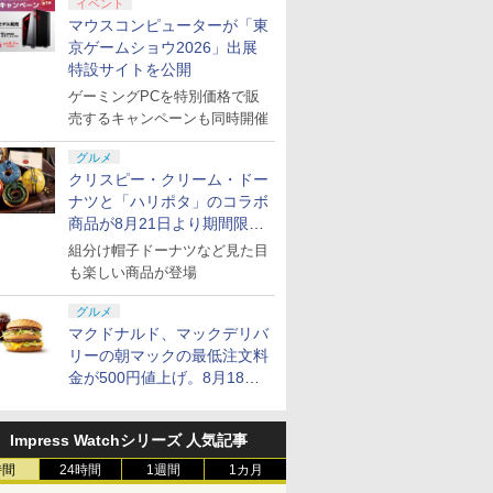
イベント
マウスコンピューターが「東
京ゲームショウ2026」出展
特設サイトを公開
ゲーミングPCを特別価格で販
売するキャンペーンも同時開催
グルメ
クリスピー・クリーム・ドー
ナツと「ハリポタ」のコラボ
商品が8月21日より期間限定
で発売
組分け帽子ドーナツなど見た目
も楽しい商品が登場
グルメ
マクドナルド、マックデリバ
リーの朝マックの最低注文料
金が500円値上げ。8月18日
より1,500円から受付
Impress Watchシリーズ 人気記事
時間
24時間
1週間
1カ月