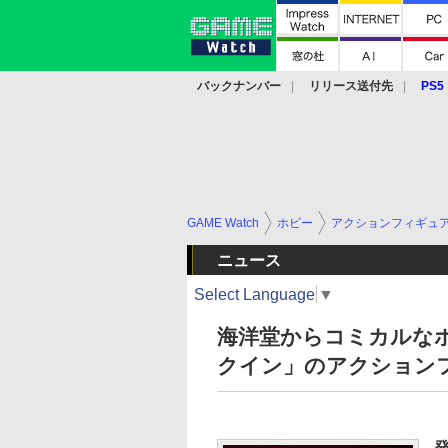
バックナンバー
リリース送付先
PS5
モバイル
eスポーツ
クラウド
PS
GAME Watch
ホビー
アクションフィギュ
ニュース
Select Language
▼
海洋堂からコミカルな
クイン」のアクション
発