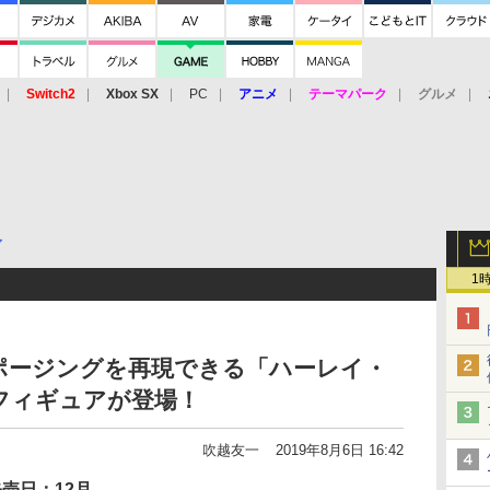
Switch2
Xbox SX
PC
アニメ
テーマパーク
グルメ
 Vita
3DS
アーケード
VR
ア
1
ポージングを再現できる「ハーレイ・
フィギュアが登場！
吹越友一
2019年8月6日 16:42
売日：12月