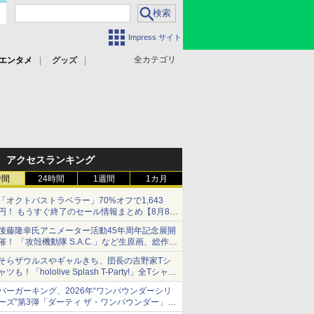
Impress サイト
全カテゴリ
エンタメ
グッズ
アクセスランキング
時間
24時間
1週間
1カ月
「オクトパストラベラー」70%オフで1,643
円！ もうすぐ終了のセール情報まとめ【8月8日
更新】
後藤隆幸氏アニメーター活動45年周年記念展開
ニンテンドーeショップでは「大神 絶景版」が
催！ 「攻殻機動隊 S.A.C.」など生原画、総作画
67%オフで990円
監督修正が展示
そらザウルスやギャルきち、団長の吉野家Tシ
ャツも！「hololive Splash T-Party!」全Tシャツ
ラインナップ公開＆オンライン販売開始
バーガーキング、2026年“ワンパウンダーシリ
ーズ”第3弾「ダーティ ザ・ワンパウンダー」を
8月7日発売