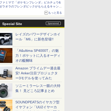
ファミマで「ポケモンフレンダ」ピカチュウ&
「特製ガーリックマヨソース」を使用した超大
ゼラオラのフレンダピックがもらえるキャンペ
型チーズバーガー
ーン開催！
もっと見る
Special Site
レイズのパワーデザインホイ
ール「M6」に新色登場!!
「A&ultima SP4000T」の魅
力！ポケットに入るオーディ
オの醍醐味
Amazon プライムデー過去最
安! Anker注目プロジェクタ
ー3モデルを使ってみた
ソニーミラーレス一眼の大特
集！ 見どころ記事まとめ
SOUNDPEATSのイヤカフ型
イヤフォン「UU2イヤーカ