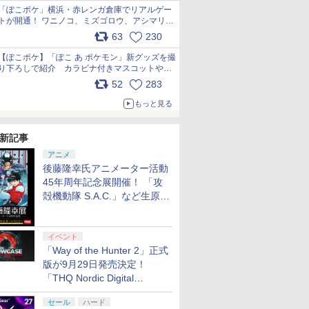
「ぽこポケ」横浜・赤レンガ倉庫でリアルゲー
トが開通！ ワニノコ、ミズゴロウ、アシマリ登
場シーンをレポート pic.x.com/LDgEByVl6D
63
230
【ぽこポケ】「ぽこ あ ポケモン」新グッズを撮
り下ろしで紹介 カラビナ付きマスコットやス
クエアポーチが仲間入り
52
283
pic.x.com/XmVAgBxaW5
もっと見る
新記事
アニメ
後藤隆幸氏アニメーター活動
45年周年記念展開催！ 「攻
殻機動隊 S.A.C.」など生原
画、総作画監督修正が展示
イベント
「Way of the Hunter 2」正式
版が9月29日発売決定！
「THQ Nordic Digital
Showcase 2026」まとめ
セール
ハード