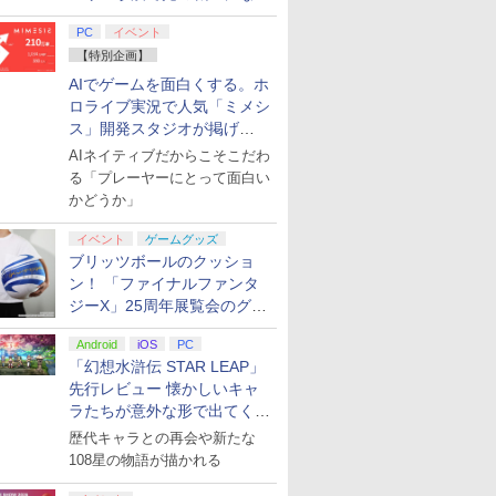
てみた
PC
イベント
【特別企画】
AIでゲームを面白くする。ホ
ロライブ実況で人気「ミメシ
ス」開発スタジオが掲げ
る“AI活用の信念”とは？【講
AIネイティブだからこそこだわ
演レポート】
る「プレーヤーにとって面白い
かどうか」
イベント
ゲームグッズ
ブリッツボールのクッショ
ン！ 「ファイナルファンタ
ジーX」25周年展覧会のグッ
ズ情報が公開
Android
iOS
PC
「幻想水滸伝 STAR LEAP」
先行レビュー 懐かしいキャ
ラたちが意外な形で出てくる
シリーズ完全新作！
歴代キャラとの再会や新たな
108星の物語が描かれる