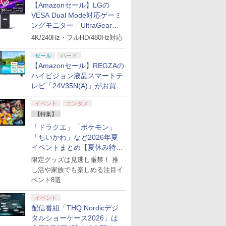
【Amazonセール】LGの
VESA Dual Mode対応ゲーミ
ングモニター「UltraGear
27G850A-B」がお買い得！
4K/240Hz・フルHD/480Hz対応
セール
ハード
【Amazonセール】REGZAの
ハイビジョン液晶スマートテ
レビ「24V35N(A)」がお買い
得！
イベント
エンタメ
【特集】
「ドラクエ」「ポケモン」
「ちいかわ」など2026年夏
イベントまとめ【夏休み特
集】
限定グッズは見逃し厳禁！ 推
し活や家族でも楽しめる注目イ
ベント8選
イベント
配信番組「THQ Nordicデジ
タルショーケース2026」は