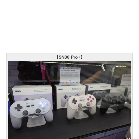
【SN30 Pro+】