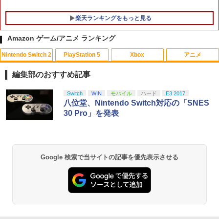
楽天ランキングをもっと見る
Amazon ゲーム/アニメ ランキング
Nintendo Switch 2
PlayStation 5
Xbox
アニメ
編集部のおすすめ記事
スプラトゥーン レイダース|オンライン
PlayStation 5 デジタル・エディション
【純正品】Xbox ワイヤレス コントロー
【Amazon.co.jp限定】劇場版モノノ怪
Switch
WIN
モバイル
ハード
E3 2017
1
1
1
1
コード版
日本語専用 Console Language: Japan
ラー + USB-C® ケーブル
第三章 蛇神 (Amazon.co.jp限定オリジ
八位堂、Nintendo Switch対応の「SNES
ese only (CFI-2200B01)
ナル三方背収納ケース付きコレクション)
30 Pro」を発表
(オリジナル特典:オリジナル巾着＋メー
￥5,832
￥8,300
カー特典:【坤と離】二振りの剣、十翼よ
￥55,000
り来たる！スタジオ描き下ろしイラスト
ボード付) [Blu-ray]
【純正品】Xbox ワイヤレス コントロー
2
Google 検索で当サイトの記事を優先表示させる
￥10,780
スプラトゥーン レイダース -Switch2
Beast of Reincarnation -PS5 【特典】
ラー (ロボット ホワイト)
2
2
プロダクトコード 封入
￥6,445
￥7,681
￥7,286
劇場版「鬼滅の刃」無限城編 第一章 猗
2
窩座再来 通常版 [Blu-ray]
【純正品】Xbox 充電式バッテリー + US
3