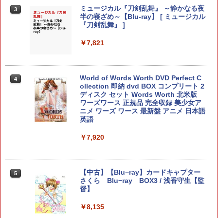
ミュージカル『刀剣乱舞』 ～静かなる夜
3
アストロボット
3
【中古】メタルギア ライジング リベン
3
半の寝ざめ～【Blu-ray】 [ ミュージカル
【特典】ほの暮しの庭 switch2版(【初
3
ジェンス(通常版)
『刀剣乱舞』 ]
回外付特典】切り取れるクリアカード)
￥4,968
￥390
￥7,821
￥8,118
World of Words Worth DVD Perfect C
【楽天ブックス限定特典】がんばれゴエ
4
4
指サック 6個入り【創業70年の老舗工場
4
任天堂 【Switch2】マリオカート ワール
ollection 即納 dvd BOX コンプリート 2
モン大集合！ PS5版(両面アクリルキー
4
と共同開発】驚きの反応力 日本製 音ゲ
ド [BEE-P-AAAAA NSW2 マリオカ-ト
ディスク セット Words Worth 北米版
ホルダー)
ー 指サック ゲーム用 First Hit スマホゲ
ワ-ルド]
ワーズワース 正規品 完全収録 美少女ア
ーム [ 荒野行動 FPS PUBG ]
ニメ ワーズ ワース 最新盤 アニメ 日本語
￥5,478
英語
￥8,970
￥1,080
￥7,920
スクウェア・エニックス 【PS5】ロマン
5
カードケース 24枚収納 for Nintendo S
シング サガ2 リベンジオブザセブン [EL
5
【中古美品】 PlayStation 5 ソフト ドラ
5
witch 2 Pixel - 緑 -
JM-30488 PS5 ロマンシングサガ2]
ゴンボール Sparking! ZERO -PS5 [CER
【中古】【Blu−ray】カードキャプター
5
O区分_A / 全年齢対象商品] 026-260803-
さくら Blu−ray BOX3 / 浅香守生【監
￥1,580
￥5,780
ky-03-fuz 万代Net店
督】
￥2,480
￥8,135