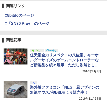
￥3,964
B-C ケーブル
関連リンク
Nintendo Switch 2(日本語・国内専用)
【純正品】ディスクドライブ(CFI-ZDD1
3
3
J) PlayStation 5
￥2,618
￥55,871
□8bitdoのページ
￥11,849
劇場版「鬼滅の刃」無限城編 第一章 猗
□「SN30 Pro+」のページ
3
窩座再来 通常版 [DVD]
【純正品】Xbox ワイヤレス コントロー
4
￥3,523
【純正品】DualSense ワイヤレスコン
ラー (カーボンブラック)
ニンテンドープリペイド番号 9000円|オ
4
4
関連記事
トローラー ミッドナイト ブラック(CFI-
ンラインコード版
ZCT2J01)
￥8,020
￥9,000
モバイル
Chinajoy
￥10,737
任天堂全力リスペクトの八位堂、キーホ
劇場版「鬼滅の刃」無限城編 第一章 猗
4
ルダーサイズのゲームコントローラーな
窩座再来 完全生産限定版 [Blu-ray]
【純正品】Xbox Elite ワイヤレス コン
5
ど新製品を続々展示 ただし依然として
トローラー Series 2 Core Edition (ホワ
ニンテンドープリペイド番号 5000円|オ
5
￥8,698
無許諾
【純正品】DualSense ワイヤレスコン
イト)
2016年8月1日
ンラインコード版
5
トローラー(CFI-ZCT2J)
￥18,500
￥5,000
PC
￥10,737
海外版ファミコン「NES」風デザインの
【Amazon.co.jp限定】劇場版モノノ怪
5
無線マウスが8BitDoより販売中！
第三章 蛇神 (オリジナル特典:オリジナル
巾着＋メーカー特典:【坤と離】二振りの
2019年11月14日
剣、十翼より来たる！スタジオ描き下ろ
しイラストボード付) [DVD]