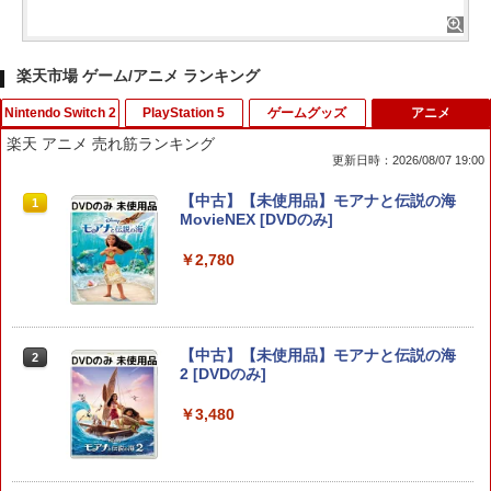
楽天市場 ゲーム/アニメ ランキング
Nintendo Switch 2
PlayStation 5
ゲームグッズ
アニメ
楽天 アニメ 売れ筋ランキング
更新日時：2026/08/07 19:00
【SALE・大幅値下げ・新品・未開封
【KONAMI】コナミ『SILENT HILL f
【中古】本気(マジ)で学ぶLECで合格(う
【中古】【未使用品】モアナと伝説の海
1
1
1
1
品】ホグワーツ・レガシー Switch 2
サイレントヒルf』ELJM-30731 PS5 ゲ
か)る DS宅地建物取引主任者
MovieNEX [DVDのみ]
【ポスト投函】※セール品のため、返品
ームソフト 1週間保証【中古】
及び製品保証の対象外となります。
￥350
￥2,780
￥4,315
￥7,000
【中古】DEADRISING 2 OFF THE REC
2
【中古】【未使用品】モアナと伝説の海
【中古】PS5ドラゴンクエストX 目覚
2
2
ORD(デッドライジング2 オフ・ザ・レコ
2 [DVDのみ]
ELDEN RING Tarnished Edition 【Swit
めし五つの種族 オフライン デラック
2
ード)【CEROレーティング「Z」】 - PS
ch2】 POT-P-AAF6C
ス版 ［DLコード付属なし］
3
￥3,480
￥7,757
￥4,744
￥351