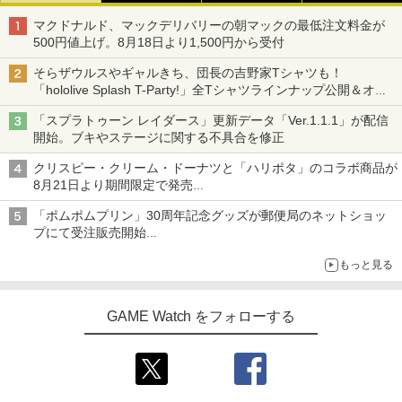
マクドナルド、マックデリバリーの朝マックの最低注文料金が
500円値上げ。8月18日より1,500円から受付
そらザウルスやギャルきち、団長の吉野家Tシャツも！
「hololive Splash T-Party!」全Tシャツラインナップ公開＆オン
ライン販売開始
「スプラトゥーン レイダース」更新データ「Ver.1.1.1」が配信
開始。ブキやステージに関する不具合を修正
クリスピー・クリーム・ドーナツと「ハリポタ」のコラボ商品が
8月21日より期間限定で発売
組分け帽子ドーナツなど見た目も楽しい商品が登場
「ポムポムプリン」30周年記念グッズが郵便局のネットショッ
プにて受注販売開始
「おもちもちもちクッション」など今年だけの限定商品が登場
もっと見る
GAME Watch をフォローする