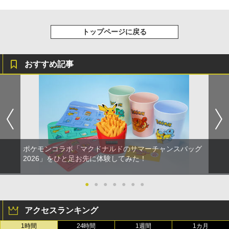
￥8,800
トップページに戻る
おすすめ記事
ポケモンコラボ「マクドナルドのサマーチャンスバッグ
2026」をひと足お先に体験してみた！
●
●
●
●
●
●
●
アクセスランキング
1時間
24時間
1週間
1カ月