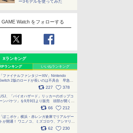
ー3モデルを使ってみた
GAME Watch をフォローする
Xランキング
RPランキング
いいねランキング
「ファイナルファンタジーXIV」Nintendo
Switch 2版のロードが長いのは不具合 早急に
アップデートできるよう対応中
227
378
pic.x.com/s9S3nRCAGa
USJ、「バイオハザード」リッカーのポップコ
ーンバケツ」を9月9日より販売 頭部が開く仕
組み。味は恐怖を堪のう「味噌フレーバー」
66
212
pic.x.com/81MuXGahVM
「ぽこポケ」横浜・赤レンガ倉庫でリアルゲー
トが開通！ ワニノコ、ミズゴロウ、アシマリ登
場シーンをレポート pic.x.com/LDgEByVl6D
62
230