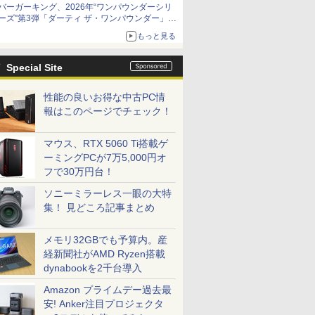
バーガーキング、2026年“ワンパウンダーシリ
限定商品が登場
ーズ”第3弾「ダーティ ザ・ワンパウンダー」を
8月7日発売
もっと見る
「特製ガーリックマヨソース」を使用した超大
型チーズバーガー
Special Site
性能の良いお得な中古PC情
報はこのページでチェック！
マウス、RTX 5060 Ti搭載ゲ
ーミングPCが7万5,000円オ
フで30万円台！
ソニーミラーレス一眼の大特
集！ 見どころ記事まとめ
メモリ32GBでも予算内。産
経新聞社がAMD Ryzen搭載
dynabookを2千台導入
Amazon プライムデー過去最
安! Anker注目プロジェクタ