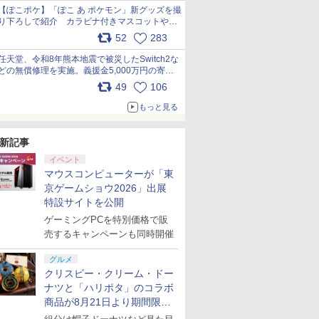
【ぽこポケ】「ぽこ あ ポケモン」新グッズを撮
り下ろしで紹介 カラビナ付きマスコットやス
クエアポーチが仲間入り
52
283
pic.x.com/XmVAgBxaW5
任天堂、令和8年熊本地震で被災したSwitch2な
どの無償修理を実施。義援金5,000万円の寄付
も発表 pic.x.com/BAYsMfUfUC
49
106
もっと見る
新記事
イベント
マウスコンピューターが「東
京ゲームショウ2026」出展
特設サイトを公開
ゲーミングPCを特別価格で販
売するキャンペーンも同時開催
グルメ
クリスピー・クリーム・ドー
ナツと「ハリポタ」のコラボ
商品が8月21日より期間限定
で発売