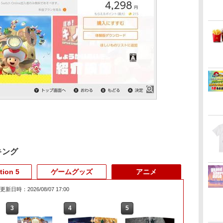
キング
tion 5
ゲームグッズ
アニメ
更新日時：2026/08/07 17:00
3
3
3
3
4
4
4
4
5
5
5
5
6
6
6
6