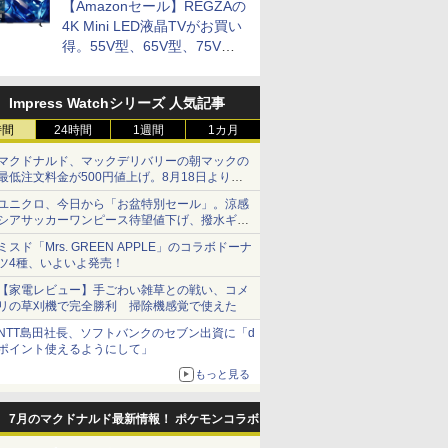
【Amazonセール】REGZAの
お買い得
4K Mini LED液晶TVがお買い
得。55V型、65V型、75V型
の2026年モデルがラインナ
ップ
Impress Watchシリーズ 人気記事
時間
24時間
1週間
1カ月
マクドナルド、マックデリバリーの朝マックの
最低注文料金が500円値上げ。8月18日より
1,500円から受付
ユニクロ、今日から「お盆特別セール」。涼感
シアサッカーワンピース待望値下げ、撥水ギア
ショーツは1990円に
ミスド「Mrs. GREEN APPLE」のコラボドーナ
ツ4種、いよいよ発売！
【家電レビュー】手ごわい雑草との戦い、コメ
リの草刈機で完全勝利 掃除機感覚で使えた
NTT島田社長、ソフトバンクのセブン出資に「d
ポイント使えるようにして」
もっと見る
7月のマクドナルド最新情報！ ポケモンコラボ