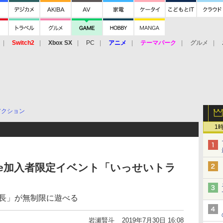
Switch2
Xbox SX
PC
アニメ
テーマパーク
グルメ
 Vita
3DS
アーケード
VR
アクション
1
 Online加入者限定イベント「いっせいトラ
隊長」が無制限に遊べる
岩瀬賢斗
2019年7月30日 16:08