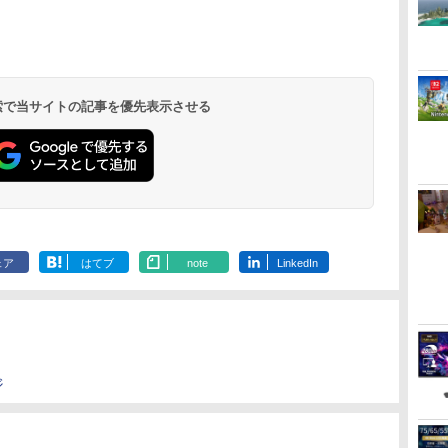
ダ
ー
無
Nintendo Switch 2(日
【純正品】ディスクド
【純正品】Xbox ワイ
劇場版「鬼滅の刃」無
ニンテンドープリペイ
【純正品】DualSense
【純正品】Xbox 充電
劇場版「鬼滅の刃」無
ニンテンドープリペイ
【純正品】DualSense
【純正品】Xbox ワイ
【Amazon.co.jp限
ニンテンドー
プレイステー
【純正品】Xbox
【Amazon.co
コ
座再
本語・国内専用)
ライブ(CFI-ZDD1J)
ヤレス コントローラー
限城編 第一章 猗窩座再
ド番号 9000円|オンラ
ワイヤレスコントロー
式バッテリー + USB-C
限城編 第一章 猗窩座
ド番号 5000円|オンラ
ワイヤレスコントロー
ヤレス コントローラー
定】劇場版モノノ怪 第
ド番号 1000
トアチケット 10
ワイヤレス 
定】劇場版モ
コ
フト
PlayStation 5
(ロボット ホワイト)
来 通常版 [DVD]
インコード版
ラー ミッドナイト ブ
ケーブル
再来 完全生産限定版
インコード版
ラー(CFI-ZCT2J)
(カーボンブラック)
三章 蛇神 (オリジナル
インコード版
オンラインコ
ラー Series 2
三章 蛇神 (
￥55,871
ン
ラック(CFI-ZCT2J01)
[Blu-ray]
特典:オリジナル巾着＋
Edition (ホ
特典:オリジ
 検索で当サイトの記事を優先表示させる
￥11,849
￥7,681
￥3,523
￥9,000
￥10,737
￥2,618
￥8,698
￥5,000
￥10,737
￥8,020
￥8,800
￥1,000
￥10,000
￥18,753
￥9,900
メーカー特典:【坤と
メーカー特典
離】二振りの剣、十翼
離】二振りの
より来たる！スタジオ
より来たる！
描き下ろしイラストボ
描き下ろしイ
ード付) [DVD]
ード付) [Blu-r
ェア
はてブ
note
LinkedIn
ジ