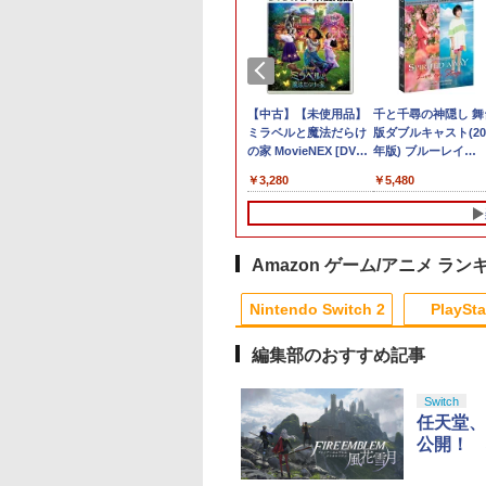
典】鬼武者 Way
ントリーでポイン
古】ポケットモン
全生産限定版 Blu-
【特典】ほの暮しの
GOBBLE PS5版
【中古】ワイヤレスコ
俺だけレベルアップな
【当店独自で＋P10倍
PS5 スティックカバー
【中古】トモダチコレ
【中古】【未使用品】
コーエーテクモゲー
【中古】【PS5】Ed-
【中古】たまごっち
千と千尋の神隠し 舞
the Sword(【早期
倍★[PS5ソフト] 冒
 Let's Go! イー
y/DVD】【場面写ク
庭 switch2版(【初回
ントローラー
件 Season2 -Arise
★要エントリー】【新
コントローラー 交換用
クション
ミラベルと魔法だらけ
ス 真・三國無双2 wit
Zombie Uprising
プチプチおみせっち
版ダブルキャスト(20
￥6,732
封入特典】ダウン
エリオットの千年
 Switch
カード3枚セット
外付特典】切り取れる
(DUALSHOCK 4) ジェ
from the Shadow-
品】【お取り寄せ】
スティックキャップ
の家 MovieNEX [DVD
猛将伝
【CEROレーティン
年版) ブルーレイ
￥466
￥529
ドコード)
[ELJM-30889] *早
門炭治郎、冨岡義
クリアカード)
ット・ブラック 【メー
Vol.2(完全生産限定版)
[ACC][Switch2] ぬい
PS4 コントローラー /
のみ]
Remastered【Switc
「Z」】
【Blu-ray】
090
200
762
,880
￥8,118
￥3,797
￥15,362
￥6,150
￥630
￥3,280
￥6,640
￥1,079
￥5,480
入特典付
猗窩座）＆キャラ
カー生産終了】
【Blu-ray】 [ DUBU ]
ポーチ for Nintendo
PS5 コントローラー /
2】 POTPABCVA
ーデザイン・総作
Swich 2(ニンテンドー
PS5 コントローラー
[POTPABCVA]
督 松島 晃 描き下
スイッチ2) メタモン 任
Edge ハンドル 交換用
色紙】 劇場版「鬼
天堂ライセンス商品
周辺機器 ホコリ防止 全
刃」無限城編 第一
HORI(NSX-185)
面保護 快適なグリップ
Amazon ゲーム/アニメ ラン
猗窩座再来
(20260716)
取付簡単 DualSense
DualShock4 対応 ブラ
Nintendo Switch 2
PlaySta
ック 2個入
編集部のおすすめ記事
10
10
10
10
1
1
1
1
2
2
2
2
Switch
任天堂、
公開！ 