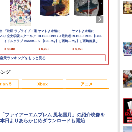
ム
0:
の
台
【特典】ファイナルフ
【中古】PS5 ホグワー
【中古】牧場物語 キラ
『映画 ラブライブ！蓮
ゼルダの伝説 ブレス
【送料無料】アンサー
【中古】オーバーライ
ヤマトよ永遠に
任天堂 【Switch2】ゼ
【レビュー評価上昇
【中古】ゼルダの伝説
ヤマトよ永遠に
鬼武者 Way of
【特典】テイ
Switch2 ケ
【楽天ブック
h
23
ァンタジー レゾナン
ツ・レガシー
キラ太陽となかまたち
ノ空女学院スクールア
オブ ザ ワイルド
PS5（CFI-2000）用 ホ
ド 2:スーパーメカリー
REBEL3199 7＜最終巻
ルダの伝説 ブレス オ
中】 新型 PS5 Slim /
時のオカリナ 3D
REBEL3199 6【Blu-
Sword 【Swi
エターニア 
スイッチ2 Nin
送BOX】【
グ
ス Switch2版(【初回
イドルクラブ Bloom
Nintendo Switch 2
コリキャッチャー
グ ULTRAMAN DX
＞【Blu-ray】 [ 西崎義
ブ ザ ワイルド
PS5 Pro 冷却ファン
ray】 [ 西崎義展 ]
POT-P-ABN
ー PS5版(
Switch Lit
ス限定先着特
￥1,480
￥752
￥1,803
h
封入特典】魔導船＆か
Garden Party』(特装
Edition
2【ホコリ侵入防
Edition -Switch
展 ]
Nintendo Switch 2
PS5スリム用 冷却ファ
特典】超冒険
ッチ スイッチ
典】劇場版「
￥6,910
￥8,580
￥7,680
￥2,332
￥948
￥8,751
￥7,710
￥2,580
￥8,751
￥7,730
￥3,484
￥1,100
￥11,000
けだし騎士の応援パッ
限定版)【Blu-ray】 [
止/USBキャップ/コン
Edition [NXS-P-
ン 自動温度検出 3段階
セット)
テンドー カバ
刃」無限城編 
ク・かけだし騎士のス
矢立肇 ]
トローラ用キャップ/統
AAAAH NSW2 ゼルダ
風速調整 LEDライト
キャリングケ
窩座再来(完
楽天ランキングをもっと見る
タートダッシュパック)
一デザイン/PS5（CFI-
ノデンセツ ブレス オ
USB付き 低騒音 急速
ジョイコン ソ
版)【Blu-ra
2000）両エディション
ブ ザ ワイルド]
冷却 放熱 プレステ5ス
ブルなど 収納
+イベント抽
対応】ANS-PSV031BK
リム用 ディスク/デジ
ト プレゼント
下ろし色紙) [
キング
色：ブラック
タル版対応 PS5 周辺機
無地 黒 ピンク
晴 ]
器 PS5 Pro 新型PS5
青 送料無料
tion 5
Xbox
アニメ
3
3
3
3
4
4
4
4
5
5
5
5
6
6
6
6
「ファイアーエムブレム 風花雪月」の紹介映像を
本日よりあらかじめダウンロードも開始