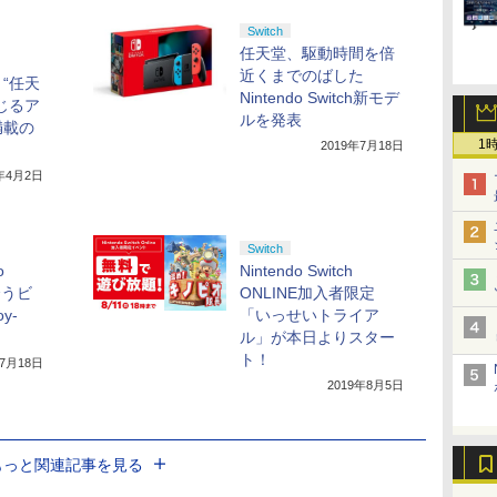
Switch
任天堂、駆動時間を倍
近くまでのばした
“任天
Nintendo Switch新モデ
じるア
ルを発表
満載の
1
2019年7月18日
9年4月2日
Switch
o
Nintendo Switch
似合うビ
ONLINE加入者限定
y-
「いっせいトライア
ル」が本日よりスター
ト！
年7月18日
2019年8月5日
もっと関連記事を見る