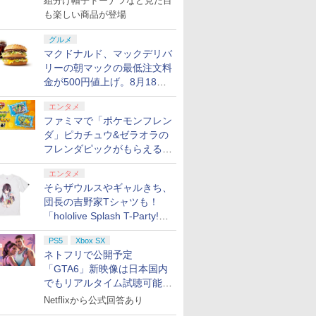
組分け帽子ドーナツなど見た目
も楽しい商品が登場
グルメ
マクドナルド、マックデリバ
リーの朝マックの最低注文料
金が500円値上げ。8月18日
より1,500円から受付
エンタメ
ファミマで「ポケモンフレン
ダ」ピカチュウ&ゼラオラの
フレンダピックがもらえるキ
ャンペーン開催！
エンタメ
そらザウルスやギャルきち、
団長の吉野家Tシャツも！
「hololive Splash T-Party!」
全Tシャツラインナップ公開
PS5
Xbox SX
＆オンライン販売開始
ネトフリで公開予定
「GTA6」新映像は日本国内
でもリアルタイム試聴可能。
7
7
7
7
8
8
8
8
9
9
9
9
10
10
10
10
しかも日本語字幕付き
Netflixから公式回答あり