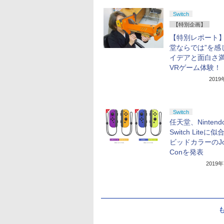
Switch
【特別企画】
【特別レポート】
堂ならでは”を感
イデアと面白さ
VRゲーム体験！
201
Switch
任天堂、Nintend
Switch Liteに
ビッドカラーのJo
Conを発表
2019