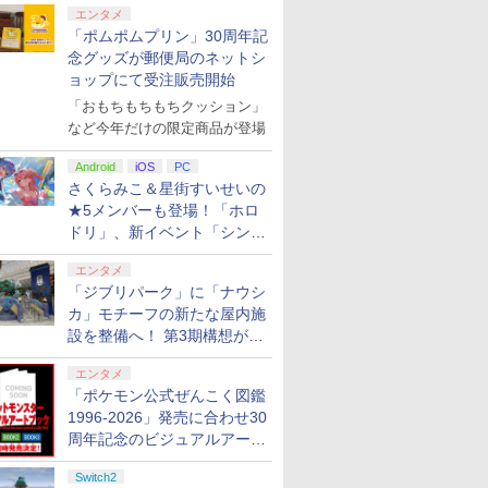
エンタメ
「ポムポムプリン」30周年記
念グッズが郵便局のネットシ
ョップにて受注販売開始
「おもちもちもちクッション」
 the
ルズ オブ
ース 即納
ス限定配
ゼルダの伝説 ティア
【当店独自で＋P10倍
Switch2 ケース レザー
俺だけレベルアップな
【楽天ブックス限定特
アストロボット
ワイヤレス コントロー
【楽天ブックス限定グ
【特典】鬼武者 Way
★エントリーでポイン
【中古】ポケットモン
【完全生産限定版 Blu-
【特典】ほ
GOBBLE
【中古】ワ
俺だけレベ
など今年だけの限定商品が登場
tch2】
リマスタ
tendo
楽天ブック
ーズ オブ ザ キングダ
★要エントリー】【中
ケース スイッチ2
件 Season2 -Arise
典+特典】空の軌跡 the
ラー ゲームパット
ッズ+楽天ブックス限定
of the Sword(【早期
ト5倍★[PS5ソフト] 冒
スター Let's Go! イー
ray/DVD】【場面写ク
庭 swit
ントローラ
件 Season2
￥4,968
￥6,732
MA
【早期購入
e 対応 スイ
典+先着特
ム Nintendo Switch 2
古】[PS5] ペルソナ3
Nintendo 対応 スイッ
from the Shadow-
2nd Nintendo Switch
Switch2 Switch1 PS4
先着特典+他】『映画
購入封入特典】ダウン
険家エリオットの千年
ブイ- Switch
リアカード3枚セット
外付特典】
(DUALSH
from the 
Android
iOS
PC
お役立ち
ツー ニン
鬼滅の
Edition
リロード(P3
チ スイッチツー シンプ
Vol.1(完全生産限定版)
2 Edition(DLCチラ
PS3 PC Steam プロコ
ラブライブ！蓮ノ空女
ロードコード)
物語 [ELJM-30889] *早
（竈門炭治郎、冨岡義
クリアカー
ット・ブラ
Vol.2(完
￥7,893
￥4,280
￥3,480
￥14,080
￥8,055
￥3,499
￥14,850
￥8,090
￥5,200
￥3,762
￥14,880
￥8,118
￥3,797
￥15,362
さくらみこ＆星街すいせいの
ー ポーチ
第一章 猗
PERSONA3 RELOAD)
ル ミニマル PUレザー
【Blu-ray】 [ DUBU ]
シ：NEOブレイサー・
ン スイッチ2コントロ
学院スクールアイドル
期購入特典付
勇、猗窩座）＆キャラ
カー生産終
【Blu-ray】
ース 新型
全生産限定
通常版 アトラス
革 カバー ポーチ スト
アガット+【早期購入外
ーラー スイッチコント
クラブ Bloom Garden
クターデザイン・総作
★5メンバーも登場！「ホロ
フト ケー
y】(かるた
(20240202)
ラップ付属 オシャレ ソ
付特典】DLCチラシ)
ローラー pcコントロー
Party』(特装限定版)
画監督 松島 晃 描き下
ドリ」、新イベント「シンク
可能 ギフ
選権+描き
フト 収納 ガジェットケ
ラ 連射コン 連射コント
【Blu-ray】(描き下ろ
ろし色紙】 劇場版「鬼
ロする夏のスパークル」がス
 シンプル
 吾峠呼世
ース クリスマス ギフト
ローラーゲームコント
しイラスト
滅の刃」無限城編 第一
エンタメ
タート
 黄色 赤
プレゼント 送料無料
ローラー Bluetooth 背
(DOLLCHESTRA)使用
章 猗窩座再来
「ジブリパーク」に「ナウシ
面ボタン TURBO コン
A4アクリルパネル+B2
カ」モチーフの新たな屋内施
トローラPro 連射機
布ポスター+2L判ブロ
設を整備へ！ 第3期構想が公
XPT_T53R
マイド+他) [ 矢立肇 ]
開
エンタメ
7
7
7
7
8
8
8
8
9
9
9
9
10
10
10
10
「ポケモン公式ぜんこく図鑑
1996-2026」発売に合わせ30
周年記念のビジュアルアート
ブック3冊同時発売が決定
Switch2