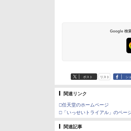
テンドープリペイ
イステーション ス
eSir G7 HE 有線
版モノノ怪 第三章
ニンテンドープリペイ
【Amazon.co.jp限
HyperX Clutch
ヤマトよ永遠に
スプラトゥーン レイダ
PlayStation 5 デジタ
【純正品】Xbox ワイ
【Amazon.co.jp限
スプラトゥーン レイ
Beast of
Xbox プリペイドカ
劇場版「鬼滅の刃」
号 2000円|オンラ
チケット 15,000円
ムコントローラー
[Blu-ray]
ド番号 3000円|オンラ
定】 Logicool G ハン
Gladiate Xbox公式ラ
REBEL3199 7 [Blu-
ース|オンラインコード
ル・エディション 日本
ヤレス コントローラー
定】劇場版モノノ怪 第
ース -Switch2
Reincarnation -PS5
ド 5,000円 デジタル
限城編 第一章 猗窩
コード版
ンラインコード版
X Series X|S
インコード版
コン G923 グランツー
イセンス ゲーミング
ray]
版
語専用 Console
+ USB-C® ケーブル
三章 蛇神
【特典】プロダクト
ード 【旧 Xbox ギ
来 通常版 [Blu-ray]
900
￥6,455
X One Windows
リスモ7 Forza
コントローラー 有線
Language: Japanese
(Amazon.co.jp限定オ
ード 封入
カード】 [オンライ
Google
000
,000
在庫切れです。
￥3,000
￥38,800
￥4,980
￥8,760
￥5,832
￥55,000
￥8,300
￥10,780
￥7,286
￥5,000
￥3,964
/11用 PCコントロー
Horizon 6 G923d
日本正規代理店品
only (CFI-2200B01)
リジナル三方背収納ケ
コード]
ゲームパッド ホー
6L366AA
ース付きコレクション)
果スティック付き
(オリジナル特典:オリ
オゲームコントロ
ジナル巾着＋メーカー
ー（ブラック）
特典:【坤と離】二振り
の剣、十翼より来た
る！スタジオ描き下ろ
しイラストボード付)
[Blu-ray]
ポスト
リスト
シ
関連リンク
□任天堂のホームページ
□「いっせいトライアル」のペー
関連記事