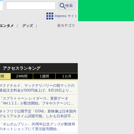
Impress サイト
全カテゴリ
エンタメ
グッズ
アクセスランキング
時間
24時間
1週間
1カ月
マクドナルド、マックデリバリーの朝マックの
最低注文料金が500円値上げ。8月18日より
1,500円から受付
「スプラトゥーン レイダース」更新データ
「Ver.1.1.1」が配信開始。ブキやステージに関
する不具合を修正
ネトフリで公開予定「GTA6」新映像は日本国内
でもリアルタイム試聴可能。しかも日本語字幕
付き
「ポムポムプリン」30周年記念グッズが郵便局
Netflixから公式回答あり
のネットショップにて受注販売開始
「おもちもちもちクッション」など今年だけの