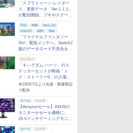
「スプラトゥーン レイダー
ス」更新データ「Ver.1.1.1」
プリペイ
ション ス
 Elite
.jp限
ニンテンドープリペイ
PlayStation 5 デジタ
【国内正規品】
『映画 ラブライブ！蓮
ぽこ あ ポケモン エキ
プレイステーション ス
Xbox プリペイドカー
劇場版「鬼滅の刃」無
ニンテンドープリペイ
プレイステーション ス
GameSir G7 HE 有線
劇場版モノノ怪 第三章
ニンテンド
【Amazon.
HyperX Cl
ヤマトよ永
が配信開始。ブキやステージ
円|オンラ
,000円|
コントロー
ノノ怪 第
ド番号 500円|オンライ
ル・エディション 日本
Thrustmaster スラス
ノ空女学院スクールア
スパンションパス|オン
トアチケット 3,000円|
ド 2,000円 デジタルコ
限城編 第一章 猗窩座再
ド番号 2000円|オンラ
トアチケット 15,000円
ゲームコントローラー
蛇神 [Blu-ray]
ド番号 30
定】 Logic
Gladiate
REBEL3199
に関する不具合を修正
ード版
 Core
オリジナル
ンコード版
語専用 (CFI-2200B01)
トマスター TH8S シフ
イドルクラブ Bloom
ラインコード版
オンラインコード版
ード 【旧 Xbox ギフト
来 完全生産限定版
インコード版
|オンラインコード版
XBOX Series X|S
インコード
コン G92
イセンス 
ray]
PS5
PS4
Xbox SX
￥9,900
ワイト)
ナル巾着＋
+ ディスクドライブ
ター - PC、PS4、
Garden Party』Blu-
カード】 [オンライン
[DVD]
XBOX One Windows
リスモ7 Fo
コントロー
Switch2
WIN
Mac
￥500
￥66,849
￥14,141
￥8,589
￥4,400
￥3,000
￥2,000
￥7,828
￥2,000
￥15,000
現在在庫切れです。
￥3,000
￥38,800
￥4,980
￥8,760
:【坤と
(CFI-ZDD1J) セット
PS5、PS5 Pro、Xbox
ray（特装限定版）
コード]
10/11用 PCコントロー
Horizon 6
日本正規代
「ファイナルファンタジー
剣、十翼
One、Xbox Series X|S
ラーゲームパッド ホー
6L366AA
XIV」緊急メンテへ。Switch2
スタジオ
対応の高精度 H パター
ル効果スティック付き
版のデータロード不具合を最
ラストボ
ン シフター
ビデオゲームコントロ
ay]
ーラー（ブラック）
適化
エンタメ
「キングダム ハーツ」のス
テッカーセットが映画「ト
イ・ストーリー5」の入場特
典として配布決定！
本日8月7日より先着・数量限定
で配布
セール
ハード
【Amazonセール】ASUSの
モニターがセール価格に。
26.5インチゲーミングモニタ
ー「ROG Strix OLED
セール
ハード
XG27ACDMS」限定モデルも