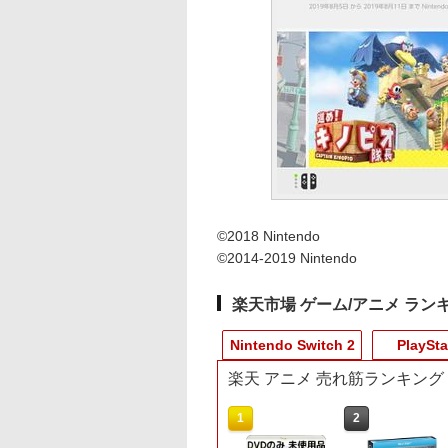
©2018 Nintendo
©2014-2019 Nintendo
楽天市場 ゲーム/アニメ ラン
Nintendo Switch 2
PlaySta
楽天 アニメ 売れ筋ランキング
10
10
10
10
1
1
1
1
2
2
2
2