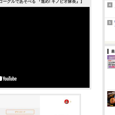
】VRゴーグルであそべる 『進め! キノピオ隊長』】
最