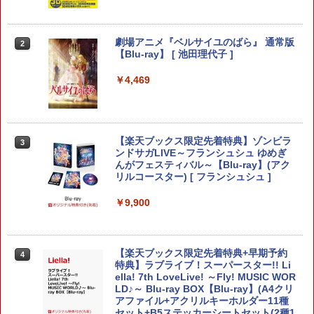
ド収納可能 まとめ収納バッグ 大容量タ
ボタン
イプ
￥1,479
NewスーパーマリオブラザーズWii ノコ
2
￥5,900
ノコエアホッケー
劇場アニメ『ベルサイユのばら』 通常版
2
【Blu-ray】 [ 池田理代子 ]
￥1,254
R-Type Dimensions III PS5版
￥4,469
2
スプラトゥーン レイダース
2
￥5,105
￥6,507
【楽天ランキング1位入賞】自動タップ
3
機 オートクリッカー 連打装置 USB給電
【楽天ブックス限定先着特典】ゾンビラ
クリップ式 スマホ自動操作 日本語説明
3
ンドサガLIVE～フランシュシュ ゆめぎ
書付き iPhone/Android対応 いいね/ゲ
んがフェスティバル～【Blu-ray】(アク
ーム周回/ライブ/推し活対応 (ブラック)
スパイク・チュンソフト 【封入特典付】
リルコースター) [ フランシュシュ ]
3
【中古】Switch2 星のカービィ ディス
【PS5】Dune: Awakening （オンライ
3
￥1,380
カバリー Nintendo Switch 2 Edit
ン専用） [ELJM-31027 PS5 デュ-ン ア
￥9,900
ion ＋ スターリーワールド (ニンテン
ウェイクニング]
ドースイッチ2)
￥5,420
Nintendo Switch 2 背面 保護 フィルム
4
￥6,778
【楽天ブックス限定先着特典+早期予約
OverLay 抗菌 Brilliant for ニンテンドー
4
特典】ラブライブ！スーパースター!! Li
Hydro Ag+ 抗菌 抗ウイルス 高光沢タイ
ella! 7th LoveLive! ～Fly! MUSIC WOR
プ
PlayStation5用カバー リズム ブルー
LD♪～ Blu-ray BOX【Blu-ray】(A4クリ
4
【ダイヤ・プラチナ会員様限定！エント
アファイル+アクリルキーホルダー11種
4
￥1,393
リーでポイント10倍！】【メール便発
セット+B5ステッカーシートセット(2種1