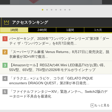
●
●
●
●
●
●
●
アクセスランキング
1時間
24時間
1週間
1カ月
バーガーキング、2026年“ワンパウンダーシリーズ”第3弾「ダー
ティ ザ・ワンパウンダー」を8月7日発売
「特製ガーリックマヨソース」を使用した超大型チーズバーガー
「スーパーリアル麻雀 Venus Returns」8月27日に発売決定。脱
衣麻雀が3D×VRで復活
発売から2週間は20%オフになるセールが実施
【Amazonセール】REGZAの4K Mini LED液晶TVがお買い得。
55V型、65V型、75V型の2026年モデルがラインナップ
「ドラクエ」×ジェラピケ、コラボ「GELATO PIQUE
encounters DRAGON QUEST」第2弾が本日発売
アイスカップに入ったスライムやわたぼう、ベビーサタンなどが
「ファイナルファンタジーXIV」緊急メンテへ。Switch2版のデ
オリジナルアートで登場
ータロード不具合を最適化
もっと見る