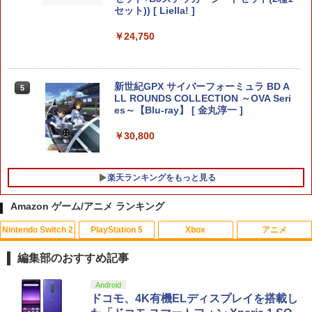
￥5,770
送】【新品】Nintendo Switch2 ゲーム
セット)) [ Liella! ]
ソフト ヨッシーとフカシギの図鑑
￥24,750
Nintendo Switch 2 保護 フィルム Over
5
￥6,797
【特典】Beast of Reincarnation(【永
Lay Plus for ニンテンドー 液晶保護 ア
5
久封入特典】プロダクトコード)
ンチグレア 反射防止 非光沢 指紋防止
新世紀GPX サイバーフォーミュラ BD A
￥7,632
5
￥1,045
【新品】Nintendo Switch2ソフト ヨッ
LL ROUNDS COLLECTION ～OVA Seri
5
シーとフカシギの図鑑【加納店】
es～【Blu-ray】 [ 金丸淳一 ]
￥6,800
￥30,800
楽天ランキングをもっと見る
Amazon ゲーム/アニメ ランキング
Nintendo Switch 2
PlayStation 5
Xbox
アニメ
編集部のおすすめ記事
スプラトゥーン レイダース|オンライン
PlayStation 5 デジタル・エディション
【純正品】Xbox ワイヤレス コントロー
【Amazon.co.jp限定】劇場版モノノ怪
Android
1
1
1
1
コード版
日本語専用 Console Language: Japan
ラー + USB-C® ケーブル
第三章 蛇神 (Amazon.co.jp限定オリジ
ドコモ、4K有機ELディスプレイを搭載し
ese only (CFI-2200B01)
ナル三方背収納ケース付きコレクション)