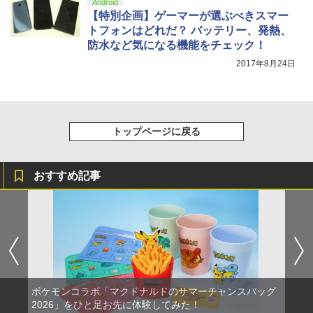
Android
劇場版「鬼滅の刃」無限城編 第一章 猗
4
【特別企画】ゲーマーが選ぶべきスマー
窩座再来 完全生産限定版 [Blu-ray]
トフォンはどれだ？ バッテリー、発熱、
【純正品】Xbox ワイヤレス コントロー
ニンテンドープリペイド番号 5000円|オ
5
5
￥8,698
防水など気になる機能をチェック！
【純正品】DualSense ワイヤレスコン
ラー (カーボンブラック)
ンラインコード版
5
トローラー(CFI-ZCT2J)
2017年8月24日
￥8,020
￥5,000
￥10,737
【Amazon.co.jp限定】劇場版モノノ怪
5
第三章 蛇神 (オリジナル特典:オリジナル
巾着＋メーカー特典:【坤と離】二振りの
トップページに戻る
剣、十翼より来たる！スタジオ描き下ろ
しイラストボード付) [DVD]
おすすめ記事
￥8,800
ポケモンコラボ「マクドナルドのサマーチャンスバッグ
2026」をひと足お先に体験してみた！