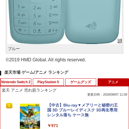
ブルー
©2019 HMD Global. All rights reserved.
楽天市場 ゲーム/アニメ ランキング
Nintendo Switch 2
PlayStation 5
ゲームグッズ
アニメ
楽天 アニメ 売れ筋ランキング
更新日時：2026/08/07 11:00
【 Nintendo Switch2 ケース対応 】Swi
【送料無料】(18in1)PS5 コントローラ
【中古】学園へヴン おかわりっ! ベスト
【中古】Blu-ray▼メアリーと秘密の王
1
1
1
1
tch2用 ケース 専用収納ボックス フルセ
ー 修理 ps5 コントローラー 修理キット
版
国 3D ブルーレイディスク 3D再生専用
ット対応ケース 防水ナイロン スイッチ
ps5 コントローラー ゴム 交換 導電性 L1
レンタル落ち ケース無
ケース 大容量 防水 防塵 耐衝撃 全面保護
L2 R1 R2 トリガー ブラック スプリング
￥350
ギフト 多機能ゲームケース ゲームカー
付き 互換部品PS5コントローラー交換用
￥971