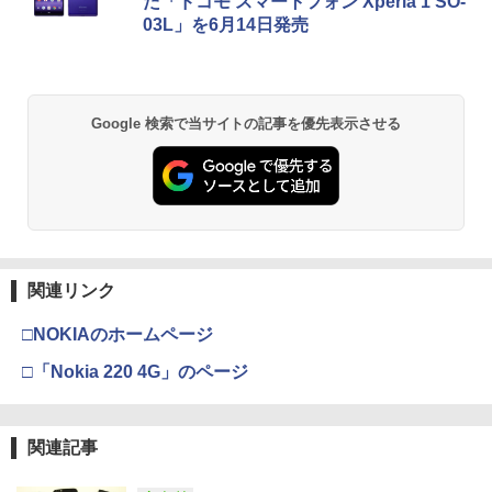
た「ドコモ スマートフォン Xperia 1 SO-
(オリジナル特典:オリジナル巾着＋メー
￥5,832
￥8,300
03L」を6月14日発売
カー特典:【坤と離】二振りの剣、十翼よ
￥55,000
り来たる！スタジオ描き下ろしイラスト
ボード付) [Blu-ray]
Xbox プリペイドカード 5,000円 デジタ
2
￥10,780
スプラトゥーン レイダース -Switch2
Beast of Reincarnation -PS5 【特典】
ルコード 【旧 Xbox ギフトカード】 [オ
2
2
Google 検索で当サイトの記事を優先表示させる
プロダクトコード 封入
ンラインコード]
￥6,455
￥7,286
￥5,000
劇場版「鬼滅の刃」無限城編 第一章 猗
2
窩座再来 通常版 [Blu-ray]
￥3,964
【純正品】Xbox ワイヤレス コントロー
3
Nintendo Switch 2(日本語・国内専用)
【純正品】ディスクドライブ(CFI-ZDD1
3
ラー (ロボット ホワイト)
3
J) PlayStation 5
関連リンク
￥55,871
￥7,681
￥11,849
□NOKIAのホームページ
劇場版「鬼滅の刃」無限城編 第一章 猗
3
窩座再来 通常版 [DVD]
□「Nokia 220 4G」のページ
【純正品】Xbox 充電式バッテリー + US
4
￥3,523
【純正品】DualSense ワイヤレスコン
B-C ケーブル
ニンテンドープリペイド番号 9000円|オ
4
4
トローラー ミッドナイト ブラック(CFI-
ンラインコード版
ZCT2J01)
関連記事
￥2,618
￥9,000
￥10,737