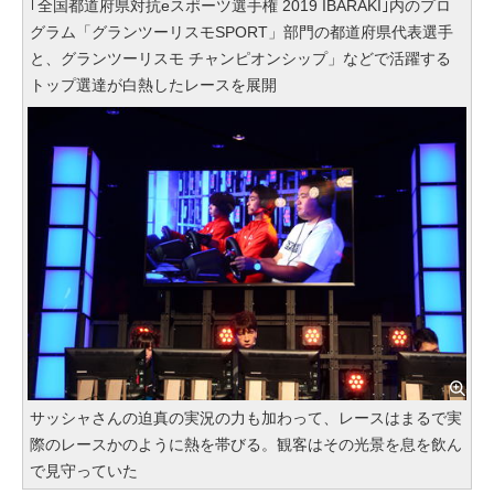
｢全国都道府県対抗eスポーツ選手権 2019 IBARAKI｣内のプロ
グラム「グランツーリスモSPORT」部門の都道府県代表選手
と、グランツーリスモ チャンピオンシップ」などで活躍する
トップ選達が白熱したレースを展開
サッシャさんの迫真の実況の力も加わって、レースはまるで実
際のレースかのように熱を帯びる。観客はその光景を息を飲ん
で見守っていた