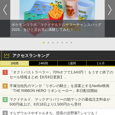
ポケモンコラボ「マクドナルドのサマーチャンスバッグ
2026」をひと足お先に体験してみた！
●
●
●
●
●
●
●
アクセスランキング
1時間
24時間
1週間
1カ月
「オクトパストラベラー」70%オフで1,643円！ もうすぐ終了の
セール情報まとめ【8月8日更新】
ニンテンドーeショップでは「大神 絶景版」が67%オフで990円
手塚治虫氏のマンガ「リボンの騎士」を原案とするNetflix映画
「THE RIBBON HERO リボンヒーロー」本日配信開始
マクドナルド、マックデリバリーの朝マックの最低注文料金が
500円値上げ。8月18日より1,500円から受付
そらザウルスやギャルきち、団長の吉野家Tシャツも！