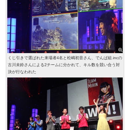
くじ引きで選ばれた来場者4名と松嶋初音さん、でんぱ組.incの
古川未鈴さんによる2チームに分かれて、キル数を競い合う対
決が行なわれた