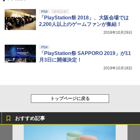
マスター TH8S シフター - PC、PS4、P
ニンテンドープリペイド番号 5000円|オ
5
￥8,698
【純正品】DualSense ワイヤレスコン
S5、PS5 Pro、Xbox One、Xbox Serie
ンラインコード版
5
PS4
イベント
トローラー(CFI-ZCT2J)
s X|S 対応の高精度 H パターン シフター
「PlayStation祭 2018」、大阪会場では
￥5,000
2,200人以上のゲームファンが集結！
￥10,737
￥14,141
2018年10月29日
【Amazon.co.jp限定】劇場版モノノ怪
5
第三章 蛇神 (オリジナル特典:オリジナル
巾着＋メーカー特典:【坤と離】二振りの
PS4
剣、十翼より来たる！スタジオ描き下ろ
「PlayStation祭 SAPPORO 2019」が11
しイラストボード付) [DVD]
月3日に開催決定！
￥8,800
2019年10月18日
トップページに戻る
おすすめ記事