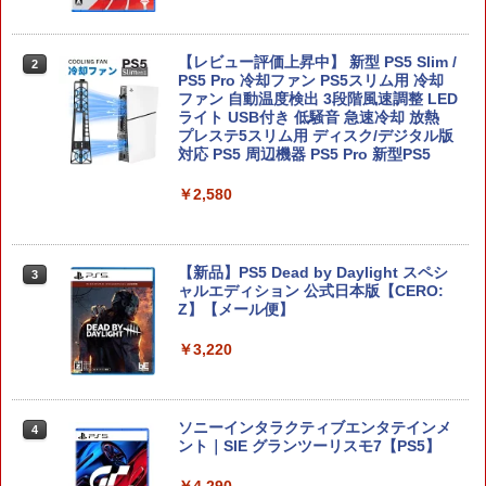
Samsung microSD Express Card 256
【レビュー評価上昇中】 新型 PS5 Slim /
2
2
GB for Nintendo Switch 2
PS5 Pro 冷却ファン PS5スリム用 冷却
ファン 自動温度検出 3段階風速調整 LED
ライト USB付き 低騒音 急速冷却 放熱
￥6,979
プレステ5スリム用 ディスク/デジタル版
対応 PS5 周辺機器 PS5 Pro 新型PS5
￥2,580
ファイアーエムブレム 万紫千紅 【Switc
3
h2】 BEE-P-AACSA
【新品】PS5 Dead by Daylight スペシ
￥8,470
3
ャルエディション 公式日本版【CERO:
Z】【メール便】
￥3,220
【楽天ブックス限定特典+特典】ドラゴ
4
ンクエストモンスターズ4 枯れ木の国
のビアンカ・フローラ Switch2版(B2
タペストリー+【早期購入封入特典】冒
ソニーインタラクティブエンタテインメ
4
険スタートダッシュセット)
ント｜SIE グランツーリスモ7【PS5】
￥8,470
￥4,290