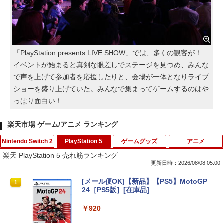
「PlayStation presents LIVE SHOW」では、多くの観客が！
イベントが始まると真剣な眼差しでステージを見つめ、みんな
で声を上げて参加者を応援したりと、会場が一体となりライブ
ショーを盛り上げていた。みんなで集まってゲームするのはや
っぱり面白い！
楽天市場 ゲーム/アニメ ランキング
Nintendo Switch 2
PlayStation 5
ゲームグッズ
アニメ
楽天 PlayStation 5 売れ筋ランキング
更新日時：2026/08/08 05:00
カードケース 24枚収納 for Nintendo S
[メール便OK]【新品】【PS5】MotoGP
1
1
witch 2 Pixel - 緑 -
24［PS5版］[在庫品]
￥1,580
￥920