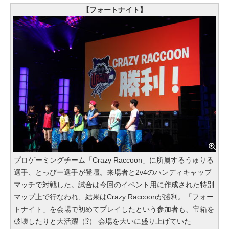
【フォートナイト】
プロゲーミングチーム「Crazy Raccoon」に所属するうゅりる
選手、とっぴー選手が登壇。来場者と2v4のハンディキャップ
マッチで対戦した。試合は今回のイベント用に作成された特別
マップ上で行なわれ、結果はCrazy Raccoonが勝利。「フォー
トナイト」を会場で初めてプレイしたという参加者も、宝箱を
破壊したりと大活躍（⁉︎） 会場を大いに盛り上げていた