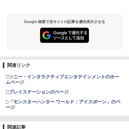
り来たる！スタジオ描き下ろしイラスト
ボード付) [Blu-ray]
【純正品】Xbox ワイヤレス コントロー
2
￥10,780
スプラトゥーン レイダース -Switch2
Beast of Reincarnation -PS5 【特典】
ラー (ロボット ホワイト)
2
2
Google 検索で当サイトの記事を優先表示させる
プロダクトコード 封入
￥6,449
￥7,681
￥7,286
劇場版「鬼滅の刃」無限城編 第一章 猗
2
窩座再来 通常版 [Blu-ray]
【純正品】Xbox ワイヤレス コントロー
3
￥3,982
ラー (カーボンブラック)
Nintendo Switch 2(日本語・国内専用)
【純正品】ディスクドライブ(CFI-ZDD1
3
3
J) PlayStation 5
関連リンク
￥8,020
￥55,871
￥11,849
□ソニー・インタラクティブエンタテインメントのホー
劇場版「鬼滅の刃」無限城編 第一章 猗
3
ムページ
窩座再来 通常版 [DVD]
【純正品】Xbox 充電式バッテリー + US
4
□プレイステーションのページ
B-C ケーブル
￥3,523
【純正品】DualSense ワイヤレスコン
ニンテンドープリペイド番号 9000円|オ
4
4
トローラー ミッドナイト ブラック(CFI-
□「モンスターハンター ワールド：アイスボーン」のペ
ンラインコード版
￥2,618
ZCT2J01)
ージ
￥9,000
￥10,737
劇場版「鬼滅の刃」無限城編 第一章 猗
4
窩座再来 完全生産限定版 [Blu-ray]
関連記事
【国内正規品】Thrustmaster スラスト
5