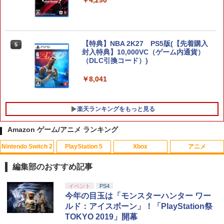
SanDisk サンディスク microSD Expres
5
s Card 256GB for Nintendo Switch 2
【特典】NBA 2K27 PS5版(【先着購入
5
BEE-A-SD01A Switch2 microSDカード
封入特典】10,000VC（ゲーム内通貨）
microSD Express Nintendo任天堂ライ
（DLC引換コード）)
センス 高速転送 UHS-I互換 ゲーム保存
メモリーカード 国内正規品 4523052030
￥8,041
185
￥9,800
楽天ランキングをもっと見る
Amazon ゲーム/アニメ ランキング
Nintendo Switch 2
PlayStation 5
Xbox
アニメ
編集部のおすすめ記事
スプラトゥーン レイダース|オンライン
PlayStation 5 デジタル・エディション
【純正品】Xbox ワイヤレス コントロー
【Amazon.co.jp限定】劇場版モノノ怪
イベント
PS4
1
1
1
1
コード版
日本語専用 Console Language: Japan
ラー + USB-C® ケーブル
第三章 蛇神 (Amazon.co.jp限定オリジ
今年の目玉は「モンスターハンター ワー
ese only (CFI-2200B01)
ナル三方背収納ケース付きコレクション)
ルド：アイスボーン」！「PlayStation祭
(オリジナル特典:オリジナル巾着＋メー
￥5,832
￥8,300
TOKYO 2019」開幕
カー特典:【坤と離】二振りの剣、十翼よ
￥55,000