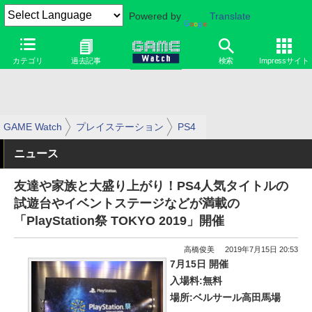
Powered by
Translate
カテゴリ
過去記事
検索
Impressサイト
GAME Watch
プレイステーション
PS4
ニュース
友達や家族と大盛り上がり！PS4人気タイトルの
試遊台やイベントステージなどが満載の
「PlayStation祭 TOKYO 2019」開催
高橋俊美
2019年7月15日 20:53
7月15日 開催
入場料:無料
場所:ベルサール高田馬場