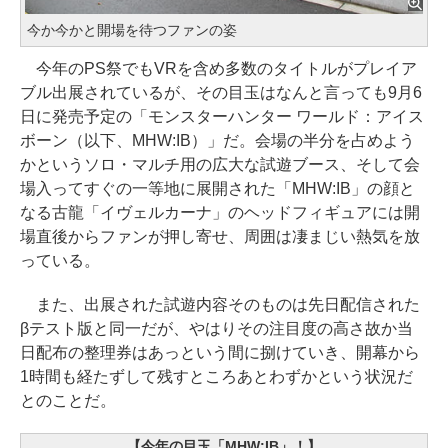
今か今かと開場を待つファンの姿
今年のPS祭でもVRを含め多数のタイトルがプレイア
ブル出展されているが、その目玉はなんと言っても9月6
日に発売予定の「モンスターハンター ワールド：アイス
ボーン（以下、MHW:IB）」だ。会場の半分を占めよう
かというソロ・マルチ用の広大な試遊ブース、そして会
場入ってすぐの一等地に展開された「MHW:IB」の顔と
なる古龍「イヴェルカーナ」のヘッドフィギュアには開
場直後からファンが押し寄せ、周囲は凄まじい熱気を放
っている。
また、出展された試遊内容そのものは先日配信された
βテスト版と同一だが、やはりその注目度の高さ故か当
日配布の整理券はあっという間に捌けていき、開幕から
1時間も経たずして残すところあとわずかという状況だ
とのことだ。
【今年の目玉「MHW:IB」！】