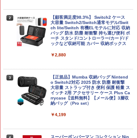
【顧客満足度98.3%】 Switch2 ケース
2
大容量 Switch2/Switch通常モデル/Swit
ch lite/Switch 有機ELモテルに対応 収納
バッグ 防水 防塵 耐衝撃 持ち運び便利 ポ
ーチ スタンド/コントローラー/カード/ド
ックなど収納可能 カバー 収納ボックス
￥2,880
【正規品】Mumba 収納バッグ Nintend
3
o Switch2対応 2025 防水 防塵 耐衝撃
大容量 ストラップ付き 便利 保護 軽量 ス
イッチ 2用 アクセサリー ケース Plus Ca
rrycase【送料無料】【メール便】3層収
納バッグ（Pro set）
￥4,199
スーパーボンバーマン コレクション Nin
4