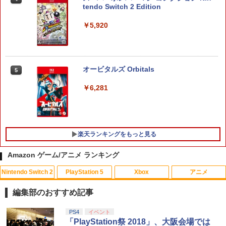
tendo Switch 2 Edition
￥5,920
オービタルズ Orbitals
5
￥6,281
楽天ランキングをもっと見る
Amazon ゲーム/アニメ ランキング
Nintendo Switch 2
PlayStation 5
Xbox
アニメ
PS5 コントローラー カバー PS5 コント
【中古】ナイトメアー・ビフォア・クリ
1
1
ローラー 本体 保護 PS5 コントローラー
ス…コレクターズEDデジタルリマスター
編集部のおすすめ記事
ケース PlayStation5 プレステ5 プレイ
版 【ブルーレイ】／クリス・サランドン
ステーション5 コントローラー カバー 滑
ブルーレイ／海外アニメ・定番スタジオ
スプラトゥーン レイダース|オンライン
PlayStation 5 デジタル・エディション
【純正品】Xbox ワイヤレス コントロー
【Amazon.co.jp限定】劇場版モノノ怪
PS4
イベント
り止め 汚れ防止 耐衝撃 簡単装着 ソフト
1
1
1
1
コード版
日本語専用 Console Language: Japan
ラー + USB-C® ケーブル
第三章 蛇神 (Amazon.co.jp限定オリジ
「PlayStation祭 2018」、大阪会場では
ケース ソフトカバー シリコン素材 スキ
￥540