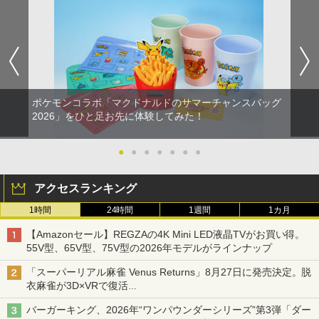
ポケモンコラボ「マクドナルドのサマーチャンスバッグ
2026」をひと足お先に体験してみた！
●
●
●
●
●
●
●
アクセスランキング
1時間
24時間
1週間
1カ月
【Amazonセール】REGZAの4K Mini LED液晶TVがお買い得。
55V型、65V型、75V型の2026年モデルがラインナップ
「スーパーリアル麻雀 Venus Returns」8月27日に発売決定。脱
衣麻雀が3D×VRで復活
発売から2週間は20%オフになるセールが実施
バーガーキング、2026年“ワンパウンダーシリーズ”第3弾「ダー