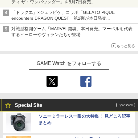
ティ ザ・ワンパウンダー」を8月7日発売
「特製ガーリックマヨソース」を使用した超大型チーズバーガー
「ドラクエ」×ジェラピケ、コラボ「GELATO PIQUE
encounters DRAGON QUEST」第2弾が本日発売
アイスカップに入ったスライムやわたぼう、ベビーサタンなどが
対戦型格闘ゲーム「MARVEL闘魂」本日発売。マーベルを代表
オリジナルアートで登場
するヒーローやヴィランたちが登場
「GUILTY GEAR」などの格ゲーを手掛けるアークシステムワー
もっと見る
クスが開発
GAME Watch をフォローする
Special Site
ソニーミラーレス一眼の大特集！ 見どころ記事
まとめ