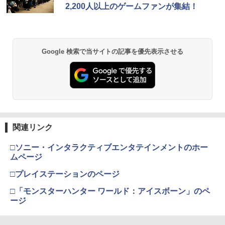
ese only (CFI-2200B01)
ナル三方背収納ケース付きコレクション)
ン アクセサリー 送料無料
2,200人以上のゲームファンが集結！
(オリジナル特典:オリジナル巾着＋メー
￥5,832
￥8,300
カー特典:【坤と離】二振りの剣、十翼よ
￥55,000
￥880
り来たる！スタジオ描き下ろしイラスト
【中古】Mr．インクレディブル 【ブル
2
ボード付) [Blu-ray]
ーレイ】／クレイグ・T・ネルソンブル
Xbox プリペイドカード 5,000円 デジタ
ーレイ／海外アニメ・定番スタジオ
2
Google 検索で当サイトの記事を優先表示させる
￥10,780
スプラトゥーン レイダース -Switch2
Beast of Reincarnation -PS5 【特典】
ルコード 【旧 Xbox ギフトカード】 [オ
2
PS5 縦置きスタンド PlayStation5 / PS5
2
2
プロダクトコード 封入
ンラインコード]
Slim / PS5 Pro 用 縦置き スタンド 円形
￥681
￥6,455
安定感UP ブラック ブルー シルバー グ
レー ゲームアクセサリー ◇ALW-P5216
￥7,286
￥5,000
劇場版「鬼滅の刃」無限城編 第一章 猗
【メール便】 | プレーステーション プレ
2
窩座再来 通常版 [Blu-ray]
イステーション プレステ プレステ5 プレ
【中古】白雪姫 ダイヤモンド・コレクシ
3
イステーション5 スタンド 収納
ョン 【ブルーレイ】／アドリアナ・カセ
￥3,964
【純正品】Xbox ワイヤレス コントロー
ロッティブルーレイ／海外アニメ・定番
3
関連リンク
Nintendo Switch 2(日本語・国内専用)
￥1,380
【純正品】ディスクドライブ(CFI-ZDD1
3
ラー (ロボット ホワイト)
3
スタジオ
J) PlayStation 5
￥55,871
□ソニー・インタラクティブエンタテインメントのホー
￥7,681
￥987
￥11,849
ムページ
劇場版「鬼滅の刃」無限城編 第一章 猗
3
エイムアップリング FPS EVOgames 日
3
窩座再来 通常版 [DVD]
本製 天然ゴム 6個セット PS5 PS4 Switc
□プレイステーションのページ
h プロコン PC コントローラー用 エイム
【純正品】Xbox 充電式バッテリー + US
【中古】塔の上のラプンツェル 3D スー
4
4
￥3,523
アシスト リング スポンジ リコイル制御
□「モンスターハンター ワールド：アイスボーン」のペ
【純正品】DualSense ワイヤレスコン
B-C ケーブル
ニンテンドープリペイド番号 9000円|オ
4
パー・セット 【ブルーレイ】／中川翔子
4
操作性向上 ゲーミング
ージ
トローラー ミッドナイト ブラック(CFI-
ンラインコード版
ブルーレイ／海外アニメ・定番スタジオ
ZCT2J01)
￥2,618
￥1,980
￥9,000
￥1,199