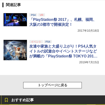
￥10,737
劇場版「鬼滅の刃」無限城編 第一章 猗
関連記事
4
窩座再来 完全生産限定版 [Blu-ray]
グランツーリスモ7 PS5版
【純正品】Xbox ワイヤレス コントロー
4
ニンテンドープリペイド番号 5000円|オ
5
【中古】魔女の宅急便 ブルーレイディス
PS4
VR
5
5
￥8,698
【純正品】DualSense ワイヤレスコン
ラー (カーボンブラック)
ンラインコード版
5
ク 【レンタル落ち】
「PlayStation祭 2017」、札幌、福岡、
￥3,779
トローラー(CFI-ZCT2J)
大阪の3都市で開催決定！
￥8,020
￥5,000
￥3,002
￥10,737
2017年10月18日
【Amazon.co.jp限定】劇場版モノノ怪
5
第三章 蛇神 (オリジナル特典:オリジナル
イベント
PS4
巾着＋メーカー特典:【坤と離】二振りの
友達や家族と大盛り上がり！PS4人気タ
【特典】クライムライト／CRYMELIGH
5
剣、十翼より来たる！スタジオ描き下ろ
T PS5版(【予約外付特典】DLC2種セ
イトルの試遊台やイベントステージなど
しイラストボード付) [DVD]
ット（アクセサリー「涙の理念」、アク
が満載の「PlayStation祭 TOKYO 201
セサリー「はなまるじるし」 ）)
9」開催
￥8,800
2019年7月15日
￥3,852
トップページに戻る
おすすめ記事