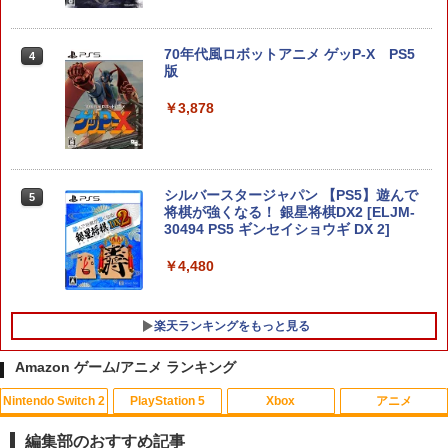
ードケース FancyCase-G05 Nintendo
2025年 スイッチ2モデル用 スリムケース
持ち運び キャリングケース 耐衝撃 薄型
70年代風ロボットアニメ ゲッP-X PS5
4
ハードポーチ ゲームカード12枚収納 ア
版
クセサリーポーチ
￥3,878
￥2,653
【顧客満足度98.3%】 Switch2 ケース
シルバースタージャパン 【PS5】遊んで
4
5
大容量 Switch2/Switch通常モデル/Swit
将棋が強くなる！ 銀星将棋DX2 [ELJM-
ch lite/Switch 有機ELモテルに対応 収納
30494 PS5 ギンセイショウギ DX 2]
バッグ 防水 防塵 耐衝撃 持ち運び便利 ポ
ーチ スタンド/コントローラー/カード/ド
￥4,480
ックなど収納可能 カバー 収納ボックス
￥2,880
楽天ランキングをもっと見る
Amazon ゲーム/アニメ ランキング
Nintendo Switch 2 ACアダプター
5
Nintendo Switch 2
PlayStation 5
Xbox
アニメ
【中古】ゲーム&ワリオ
【中古】 ウォーキング with ダイナソー
1
1
￥3,974
[レンタル落ち] [Blu-ray] [ブルーレイ]
編集部のおすすめ記事