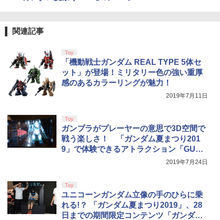
4
￥10,780
トローラー ミッドナイト ブラック(CFI-
ンラインコード版
￥2,618
ソフト 魂斗羅スピリッツ 併売 ソフト汚
ZCT2J01)
￥4,400
れ 023-260714-mh-06-fuzh 万代Net店
￥9,000
関連記事
￥10,737
￥3,000
劇場版「鬼滅の刃」無限城編 第一章 猗
4
窩座再来 完全生産限定版 [Blu-ray]
Vivy -Fluorite Eye’s Song- 6【完全生産
【国内正規品】Thrustmaster スラスト
5
5
Toy
限定版】【Blu-ray】 [ 種崎敦美 ]
マスター TH8S シフター - PC、PS4、P
ニンテンドープリペイド番号 5000円|オ
「機動戦士ガンダム REAL TYPE 5体セ
5
￥8,698
【純正品】DualSense ワイヤレスコン
S5、PS5 Pro、Xbox One、Xbox Serie
ンラインコード版
5
[Switch 2] ぽこ あ ポケモン エキスパン
5
ット」が登場！ミリタリー色の強い重厚
トローラー(CFI-ZCT2J)
s X|S 対応の高精度 H パターン シフター
￥6,160
ションパス（ダウンロード版）※3,200
感のあるカラーリングが魅力！
ポイントまでご利用可
￥5,000
￥10,737
￥14,141
2019年7月11日
￥4,400
『映画 ラブライブ！蓮ノ空女学院スクー
5
ルアイドルクラブ Bloom Garden Part
Toy
y』Blu-ray（特装限定版）
ガンプラがプレーヤーの意思で3D空間で
戦う楽しさ！ 「ガンダム夏まつり201
￥8,589
9」で体験できるアトラクション「GUNP
LA Battle Laboratory 2019」
2019年7月24日
Toy
ユニコーンガンダム立像の手のひらに乗
れる!？ 「ガンダム夏まつり2019」、28
日までの期間限定コンテンツ「ガンダム