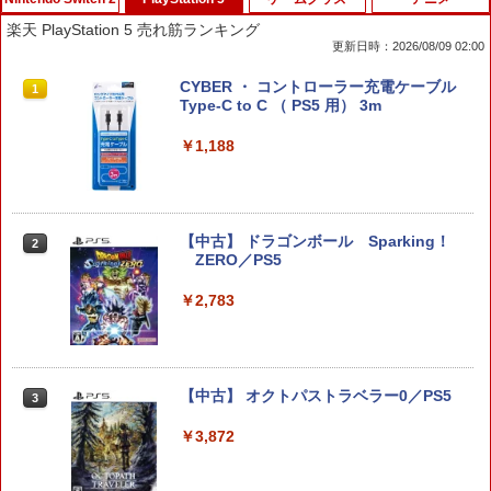
楽天 PlayStation 5 売れ筋ランキング
更新日時：2026/08/09 02:00
【7週連続1位】inklink公式 Switch / Sw
CYBER ・ コントローラー充電ケーブル
1
1
itch2 コントローラー 最新モデル 最新フ
Type-C to C （ PS5 用） 3m
ァームウェア プロコン プロコン2 プロコ
ントローラー スイッチ2 スイッチ Switc
￥1,188
h コントローラー ワイヤレスコントロー
ラー 連射機能 ワイヤレス switch2コン
トローラ Switch2コントローラー
￥2,960
【中古】 ドラゴンボール Sparking！
2
ZERO／PS5
￥2,783
Switch2用 温度モニターファン
2
￥3,224
【中古】 オクトパストラベラー0／PS5
3
￥3,872
【お買い物マラソン期間限定♪最大30％O
3
FF】【tomtoc公式店】 Switch 2対応 ハ