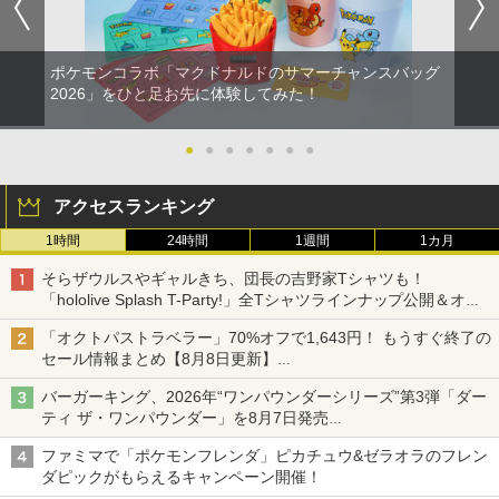
ポケモンコラボ「マクドナルドのサマーチャンスバッグ
2026」をひと足お先に体験してみた！
●
●
●
●
●
●
●
アクセスランキング
1時間
24時間
1週間
1カ月
そらザウルスやギャルきち、団長の吉野家Tシャツも！
「hololive Splash T-Party!」全Tシャツラインナップ公開＆オン
ライン販売開始
「オクトパストラベラー」70%オフで1,643円！ もうすぐ終了の
セール情報まとめ【8月8日更新】
ニンテンドーeショップでは「大神 絶景版」が67%オフで990円
バーガーキング、2026年“ワンパウンダーシリーズ”第3弾「ダー
ティ ザ・ワンパウンダー」を8月7日発売
「特製ガーリックマヨソース」を使用した超大型チーズバーガー
ファミマで「ポケモンフレンダ」ピカチュウ&ゼラオラのフレン
ダピックがもらえるキャンペーン開催！