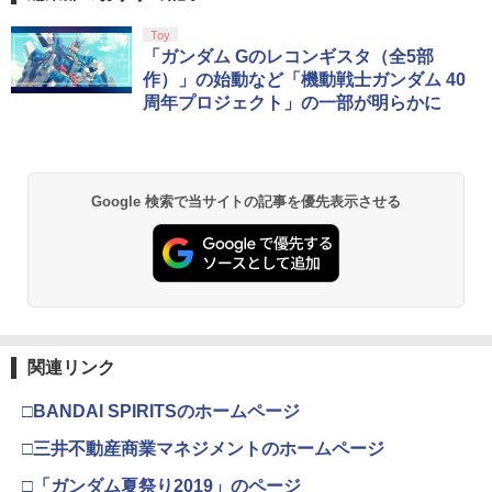
￥1,288
￥84
スプラトゥーン レイダース|オンライン
PlayStation 5 デジタル・エディション
【純正品】Xbox ワイヤレス コントロー
劇場版「鬼滅の刃」無限城編 第一章 猗
Toy
1
1
1
1
コード版
日本語専用 Console Language: Japan
ラー + USB-C® ケーブル
窩座再来 通常版 [Blu-ray]
「ガンダム Gのレコンギスタ（全5部
ese only (CFI-2200B01)
作）」の始動など「機動戦士ガンダム 40
￥5,832
￥8,300
￥3,982
周年プロジェクト」の一部が明らかに
￥55,000
【中古】ファイナルファンタジーコレク
エアコンカビとりすいすい（G型モデ
2
2
ション
ル、エアコンファン掃除ブラシ）スペア
ブラシカートリッジ1個付き
【純正品】Xbox ワイヤレス コントロー
￥1,503
2
スプラトゥーン レイダース -Switch2
劇場版「鬼滅の刃」無限城編 第一章 猗
Beast of Reincarnation -PS5 【特典】
ラー (ロボット ホワイト)
2
2
￥3,723
2
Google 検索で当サイトの記事を優先表示させる
窩座再来 通常版 [DVD]
プロダクトコード 封入
￥6,449
￥7,681
￥3,523
￥7,286
Switch2 ケース スイッチ2 Nintendo 対
3
Vivy -Fluorite Eye’s Song- 4 完全生産
応 スイッチ スイッチツー 名入れ かわい
3
限定版 BD
い ニンテンドースイッチ カバー ポーチ
【純正品】Xbox ワイヤレス コントロー
switch Lite 新型 本体 ジョイコン ソフ
3
ラー (カーボンブラック)
￥3,980
ト ケーブル 収納可能 ポーチ クリスマス
Nintendo Switch 2(日本語・国内専用)
【Amazon.co.jp限定】劇場版モノノ怪
【純正品】ディスクドライブ(CFI-ZDD1
3
3
3
ギフト クリスマス プレゼント 送料無料
第三章 蛇神 (Amazon.co.jp限定オリジ
J) PlayStation 5
関連リンク
￥8,020
ナル三方背収納ケース付きコレクション)
￥55,491
￥1,300
(オリジナル特典:オリジナル巾着＋メー
￥11,980
□BANDAI SPIRITSのホームページ
カー特典:【坤と離】二振りの剣、十翼よ
【送料無料】劇場版「鬼滅の刃」無限城
4
り来たる！スタジオ描き下ろしイラスト
□三井不動産商業マネジメントのホームページ
編 第一章 猗窩座再来(通常版)【Blu-ra
【純正品】Xbox 充電式バッテリー + US
4
ボード付) [Blu-ray]
y】/アニメーション[Blu-ray]【返品種別
B-C ケーブル
【中古品】 Nintendo SUPER Famicom
4
□「ガンダム夏祭り2019」のページ
A】
【純正品】DualSense ワイヤレスコン
ニンテンドープリペイド番号 9000円|オ
4
SFC ニンテンドー スーパー ファミコン