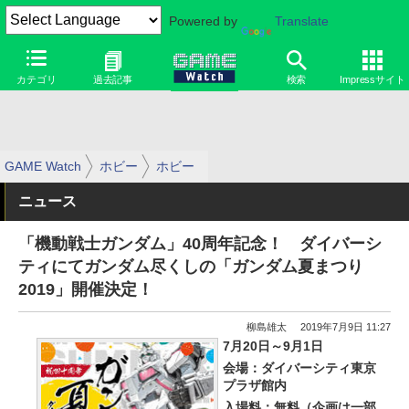
Powered by
Translate
カテゴリ
過去記事
検索
Impressサイト
GAME Watch
ホビー
ホビー
ニュース
「機動戦士ガンダム」40周年記念！ ダイバーシ
ティにてガンダム尽くしの「ガンダム夏まつり
2019」開催決定！
柳島雄太
2019年7月9日 11:27
7月20日～9月1日
会場：ダイバーシティ東京
プラザ館内
入場料：無料（企画は一部