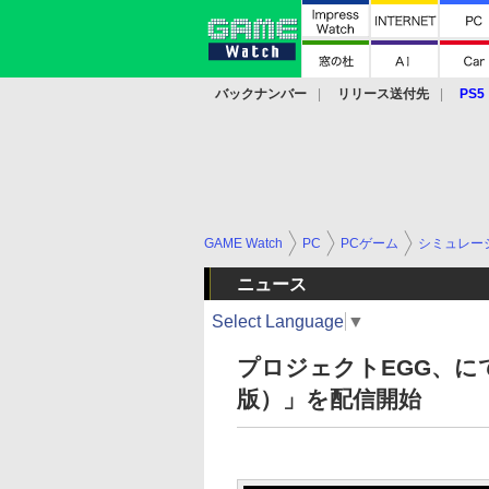
バックナンバー
リリース送付先
PS5
モバイル
eスポーツ
クラウド
PS
GAME Watch
PC
PCゲーム
シミュレー
ニュース
Select Language
▼
プロジェクトEGG、にて「
版）」を配信開始