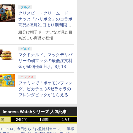
プリペイ
ション ス
 Elite
ライブ！蓮
ぽこ あ ポケモン エキ
PlayStation 5 デジタ
GameSir G7 HE 有線
劇場版「鬼滅の刃」無
ニンテンドープリペイ
プレイステーション ス
HyperX Clutch
【Amazon.co.jp限
ニンテンドープリペイ
プレイステーション ス
8BitDo M30 Xboxシリ
ヤマトよ永遠に
ニンテンド
【Amazon.
GameSir 
【Amazon.
グルメ
円|オンラ
,000円|
コントロー
クールア
スパンションパス|オン
ル・エディション 日本
ゲームコントローラー
限城編 第一章 猗窩座再
ド番号 500円|オンライ
トアチケット 3,000円|
Gladiate Xbox公式ラ
定】劇場版モノノ怪 第
ド番号 2000円|オンラ
トアチケット 15,000円
ーズX | S、Xbox
REBEL3199 7 [Blu-
ド番号 30
定】 Logic
ゲームコン
定】劇場版
クリスピー・クリーム・ドー
ード版
 Core
loom
ラインコード版
語専用 (CFI-2200B01)
XBOX Series X|S
来 完全生産限定版
ンコード版
オンラインコード版
イセンス ゲーミング コ
三章 蛇神 (オリジナル
インコード版
|オンラインコード版
One、およびWindows
ray]
インコード
コン G92
XBOX Seri
ヤバイやつ」
ナツと「ハリポタ」のコラボ
ワイト)
y』Blu-
+ ディスクドライブ
XBOX One Windows
[DVD]
ントローラー 有線 日本
特典:オリジナル巾着＋
の有線コントローラー
リスモ7 Fo
XBOX One
ray（Amaz
￥4,400
￥66,980
￥7,999
￥7,828
￥500
￥3,000
￥4,980
￥9,900
￥2,000
￥15,000
￥4,590
￥8,760
￥3,000
￥38,800
￥6,499
￥8,800
定版）
(CFI-ZDD1J) セット
10/11用 PCコントロー
商品が8月21日より期間限定
正規代理店品 6L366AA
メーカー特典:【坤と
6ボタンレイアウト - 正
Horizon 6
10/11用
典：Blu-
ラーゲームパッド ホー
離】二振りの剣、十翼
式にライセンスされて
ラーゲーム
ース） [Blu
で発売
組分け帽子ドーナツなど見た目
ル効果スティック付き
より来たる！スタジオ
います
ルエフェク
も楽しい商品が登場
ビデオゲームコントロ
描き下ろしイラストボ
クと3.5
ーラー（ブラック）
ード付) [Blu-ray]
ジャック付
グルメ
マクドナルド、マックデリバ
リーの朝マックの最低注文料
金が500円値上げ。8月18日
より1,500円から受付
エンタメ
ファミマで「ポケモンフレン
ダ」ピカチュウ&ゼラオラの
フレンダピックがもらえるキ
ャンペーン開催！
Impress Watchシリーズ 人気記事
時間
24時間
1週間
1カ月
ユニクロ、今日から「お盆特別セール」。涼感