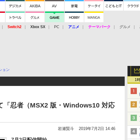
Switch2
Xbox SX
PC
アニメ
テーマパーク
グルメ
 Vita
3DS
アーケード
VR
ション
1
忍者（MSX2 版・Windows10 対応
岩瀬賢斗
2019年7月2日 14:46
7月2日配信開始