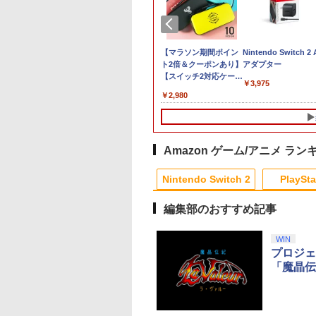
tendo Switch 2
【即納(営業日内の発
【マラソン期間ポイン
Nintendo Switch 2
oコントローラー
送)】Nintendo
ト2倍＆クーポンあり】
アダプター
Switch2 日本語 国内専
【スイッチ2対応ケース
980
￥3,975
用 ニンテンドー スイ
あり】 Nintendo
￥57,200
￥2,980
ッチ2 本体 任天堂 新型
Switch 2 Switch2 ケー
送料無料 任天堂
ス 有機EL シンプル 名
switch2 BEE-S-
入れ 名前入れ 本体 ス
KB6CA [ラッピング可]
イッチ ライト 任天堂
R-LOGI
ニンテンドー 保護 カバ
Amazon ゲーム/アニメ ラン
ー 入れ物 コンパクト
1
1
1
2
2
2
収納
Nintendo Switch 2
PlaySta
編集部のおすすめ記事
10
10
10
10
1
1
1
1
2
2
2
2
WIN
プロジェ
】
「魔晶伝
 PS5 PlayStation5 Pro CFI-
【中古】Lost Soul
【中古】サムライスピ
【中古】Blu-ray▼リト
【新品】PS5 がんば
リコリス・リコイ
エアコンカビとりす
年版
Asideソフト:プレイス
リッツ斬紅郎無双剣 ベ
ル・マーメイド ブルー
ゴエモン大集合!【メ
ぶくぶ おおきめア
すい（G型モデル、
テーション5ソフト／ア
スト
レイディスク レンタル
ル便】
リルキーホルダー 0
アコンファン掃除ブ
クション・ゲーム
落ち
錦木千束（制服ver.
シ）スペアブラシカ
￥850
￥350
￥1,799
￥4,890
￥880
￥3,723
トリッジ1個付き