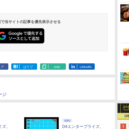
ダ
イ
無
Nintendo Switch 2(日
【純正品】ディスクド
【純正品】Xbox ワイ
【Amazon.co.jp限
ニンテンドープリペイ
【純正品】DualSense
【純正品】Xbox 充電
劇場版「鬼滅の刃」無
ニンテンドープリペイ
【純正品】DualSense
【国内正規品】
【Amazon.co.jp限
ニンテンドー
プレイステー
【純正品】Xbox
『映画 ラブ
ー
座再
本語・国内専用)
ライブ(CFI-ZDD1J)
ヤレス コントローラー
定】劇場版モノノ怪 第
ド番号 9000円|オンラ
ワイヤレスコントロー
式バッテリー + USB-C
限城編 第一章 猗窩座
ド番号 5000円|オンラ
ワイヤレスコントロー
Thrustmaster スラス
定】劇場版モノノ怪 第
ド番号 1000
トアチケット 10
ワイヤレス 
ノ空女学院ス
コ
PlayStation 5
(カーボンブラック)
三章 蛇神
インコード版
ラー ミッドナイト ブ
ケーブル
再来 完全生産限定版
インコード版
ラー(CFI-ZCT2J)
トマスター TH8S シフ
三章 蛇神 (オリジナル
インコード版
オンラインコ
ラー Series 2
イドルクラブ B
￥55,871
(Amazon.co.jp限定オ
ラック(CFI-ZCT2J01)
[Blu-ray]
ター - PC、PS4、
特典:オリジナル巾着＋
Edition (ホ
Garden Part
 検索で当サイトの記事を優先表示させる
￥11,980
￥8,020
￥10,780
￥9,000
￥10,737
￥2,618
￥8,698
￥5,000
￥10,737
￥14,141
￥8,800
￥1,000
￥10,000
￥18,500
￥8,589
リジナル三方背収納ケ
PS5、PS5 Pro、Xbox
メーカー特典:【坤と
ray（特装限
ース付きコレクション)
One、Xbox Series X|S
離】二振りの剣、十翼
(オリジナル特典:オリ
対応の高精度 H パター
より来たる！スタジオ
ジナル巾着＋メーカー
ン シフター
描き下ろしイラストボ
特典:【坤と離】二振り
ード付) [DVD]
の剣、十翼より来た
る！スタジオ描き下ろ
しイラストボード付)
[Blu-ray]
ェア
はてブ
note
LinkedIn
ージ
1
WIN
イズ、
D4エンタープライズ、