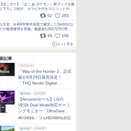
【ぽこポケ】「ぽこ あ ポケモン」新グッズを撮
り下ろしで紹介 カラビナ付きマスコットやス
クエアポーチが仲間入り
52
283
pic.x.com/XmVAgBxaW5
任天堂、令和8年熊本地震で被災したSwitch2な
どの無償修理を実施。義援金5,000万円の寄付
も発表 pic.x.com/BAYsMfUfUC
49
106
もっと見る
新記事
イベント
「Way of the Hunter 2」正式
版が9月29日発売決定！
「THQ Nordic Digital
Showcase 2026」まとめ
セール
ハード
【Amazonセール】LGの
VESA Dual Mode対応ゲーミ
ングモニター「UltraGear
27G850A-B」がお買い得！
4K/240Hz・フルHD/480Hz対応
セール
ハード