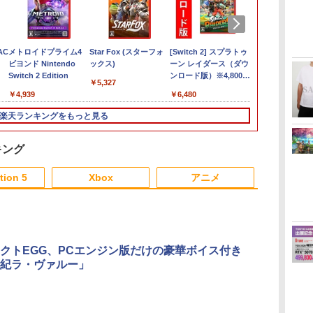
 AC
メトロイドプライム4
Star Fox (スターフォ
[Switch 2] スプラトゥ
【08/11発売
ビヨンド Nintendo
ックス)
ーン レイダース（ダウ
[メール便OK
Switch 2 Edition
ンロード版）※4,800ポ
【NS2】The E
￥5,327
イントまでご利用可 ■
Scrolls IV: Ob
￥4,939
￥6,480
￥6,810
Remastered -
Edition[予約
楽天ランキングをもっと見る
キング
6
3
3
3
4
4
4
5
5
5
6
tion 5
Xbox
アニメ
3
3
3
3
4
4
4
4
5
5
5
5
6
6
6
6
クトEGG、PCエンジン版だけの豪華ボイス付き
DARKER THA
紀ラ・ヴァルー」
れ
ル
い
【中古】黒神話：悟空
リコリス・リコイル
劇場版「鬼滅の刃」無
首都高バトル / Tokyo
リコリス・リコイル
劇場版「鬼滅の刃」無
Winning Post 10
[Switch 2] ぽこ あ ポ
TVアニメ 違国日記
ディスクドラ
ー
ク
エ
ソフト:プレイステーシ
ぶくぶ おおきめアク
限城編 第一章 猗窩座再
Xtreme Racer
ぶくぶ おおきめアク
限城編 第一章 猗窩座
2026 PS5版
ケモン エキスパンショ
Blu-ray 第1+2巻 セッ
￥30,800
￥11,980
1.
ラ
ョン5ソフト／ロールプ
リルキーホルダー 06.
来(完全生産限定版)
リルキーホルダー 05.
再来(通常版)【Blu-
ンパス（ダウンロード
ト
￥6,333
￥6,675
）
ー
レイング・ゲーム
井ノ上たきな（夏服
【Blu-ray】 [ 吾峠呼世
錦木千束（夏服ver.）
ray】 [ 吾峠呼世晴 ]
版）※3,200ポイントま
￥5,700
￥880
￥8,690
￥880
￥3,960
￥4,400
￥19,800
ver.）
晴 ]
でご利用可