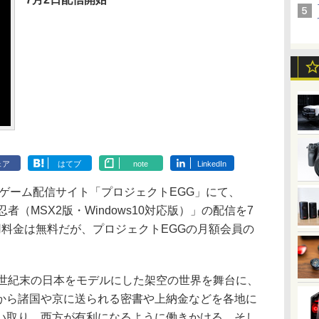
ェア
はてブ
note
LinkedIn
ゲーム配信サイト「プロジェクトEGG」にて、
忍者（MSX2版・Windows10対応版）」の配信を7
用料金は無料だが、プロジェクトEGGの月額会員の
世紀末の日本をモデルにした架空の世界を舞台に、
から諸国や京に送られる密書や上納金などを各地に
い取り、西方が有利になるように働きかける。そし