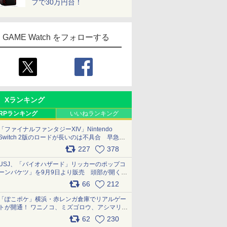
フで30万円台！
GAME Watch をフォローする
Xランキング
RPランキング
いいねランキング
「ファイナルファンタジーXIV」Nintendo
Switch 2版のロードが長いのは不具合 早急に
アップデートできるよう対応中
227
378
pic.x.com/s9S3nRCAGa
USJ、「バイオハザード」リッカーのポップコ
ーンバケツ」を9月9日より販売 頭部が開く仕
組み。味は恐怖を堪のう「味噌フレーバー」
66
212
pic.x.com/81MuXGahVM
「ぽこポケ」横浜・赤レンガ倉庫でリアルゲー
トが開通！ ワニノコ、ミズゴロウ、アシマリ登
場シーンをレポート pic.x.com/LDgEByVl6D
62
230