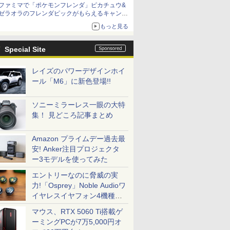
ファミマで「ポケモンフレンダ」ピカチュウ&
ゼラオラのフレンダピックがもらえるキャンペ
ーン開催！
もっと見る
Special Site
レイズのパワーデザインホイ
ール「M6」に新色登場!!
ソニーミラーレス一眼の大特
集！ 見どころ記事まとめ
Amazon プライムデー過去最
安! Anker注目プロジェクタ
ー3モデルを使ってみた
エントリーなのに脅威の実
力!「Osprey」Noble Audioワ
イヤレスイヤフォン4機種を
一気に聴く
マウス、RTX 5060 Ti搭載ゲ
ーミングPCが7万5,000円オ