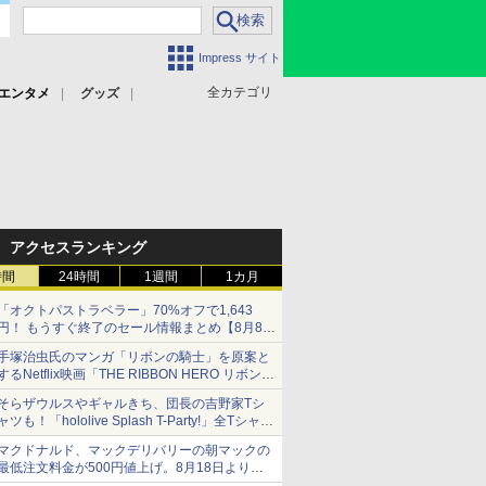
Impress サイト
全カテゴリ
エンタメ
グッズ
アクセスランキング
時間
24時間
1週間
1カ月
「オクトパストラベラー」70%オフで1,643
円！ もうすぐ終了のセール情報まとめ【8月8日
更新】
手塚治虫氏のマンガ「リボンの騎士」を原案と
ニンテンドーeショップでは「大神 絶景版」が
するNetflix映画「THE RIBBON HERO リボンヒ
67%オフで990円
ーロー」本日配信開始
そらザウルスやギャルきち、団長の吉野家Tシ
ャツも！「hololive Splash T-Party!」全Tシャツ
ラインナップ公開＆オンライン販売開始
マクドナルド、マックデリバリーの朝マックの
最低注文料金が500円値上げ。8月18日より
1,500円から受付