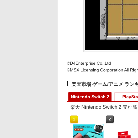
©D4Enterprise Co.,Ltd
©MSX Licensing Corporation All Rig
楽天市場 ゲーム/アニメ ラン
Nintendo Switch 2
PlaySta
楽天 Nintendo Switch 2 
10
1
2