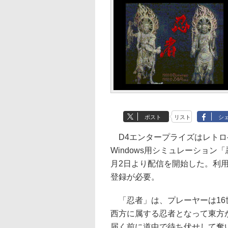
ポスト
リスト
シ
D4エンタープライズはレトロ
Windows用シミュレーション「
月2日より配信を開始した。利
登録が必要。
「忍者」は、プレーヤーは16
西方に属する忍者となって東方
届く前に道中で待ち伏せして奪