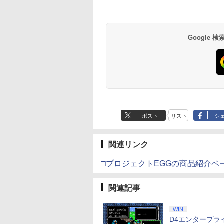
テンドープリペイ
イステーション ス
tDo M30 Xboxシリ
トよ永遠に
ニンテンドープリペイ
【Amazon.co.jp限
GameSir G7 SE 有線
【Amazon.co.jp限
スプラトゥーン レイダ
PlayStation 5 デジタ
【純正品】Xbox ワイ
劇場版「鬼滅の刃」無
スプラトゥーン レイ
Beast of
【純正品】Xbox ワ
劇場版「鬼滅の刃」
号 2000円|オンラ
チケット 15,000円
 | S、Xbox
EL3199 7 [Blu-
ド番号 3000円|オンラ
定】 Logicool G ハン
ゲームコントローラー
定】劇場版「僕の心の
ース|オンラインコード
ル・エディション 日本
ヤレス コントローラー
限城編 第一章 猗窩座再
ース -Switch2
Reincarnation -PS5
ヤレス コントローラ
限城編 第一章 猗窩
コード版
ンラインコード版
e、およびWindows
インコード版
コン G923 グランツー
XBOX Series X|S
ヤバイやつ」 Blu-
版
語専用 Console
+ USB-C® ケーブル
来 通常版 [Blu-ray]
【特典】プロダクト
(ロボット ホワイト)
来 通常版 [DVD]
￥6,449
線コントローラー
リスモ7 Forza
XBOX One Windows
ray（Amazon.co.jp特
Language: Japanese
ード 封入
Google
000
,000
590
760
￥3,000
￥38,800
￥6,499
￥8,800
￥5,832
￥55,000
￥8,300
￥3,982
￥7,286
￥7,681
￥3,523
タンレイアウト - 正
Horizon 6 G923d
10/11用 PCコントロー
典：Blu-rayスリーブケ
only (CFI-2200B01)
ライセンスされて
ラーゲームパッド ホー
ース） [Blu-ray]
す
ルエフェクトスティッ
クと3.5mmオーディオ
ジャック付き
ポスト
リスト
シ
関連リンク
□プロジェクトEGGの商品紹介ペ
関連記事
WIN
D4エンタープラ