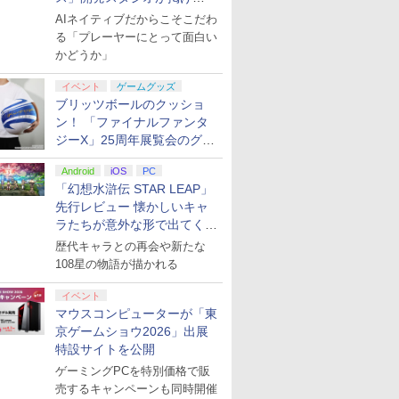
る“AI活用の信念”とは？【講
AIネイティブだからこそこだわ
演レポート】
る「プレーヤーにとって面白い
かどうか」
★予約】
鬼武者 Way of the
ファイアーエムブレム
Nintendo Switch 2
【即納(営
]【新品】
Sword 【Switch2】
万紫千紅
Proコントローラー
送)】Ninte
イベント
ゲームグッズ
lder
POT-P-ABNMA
Switch2
ブリッツボールのクッショ
￥8,970
￥9,980
livion
用 ニンテ
￥7,730
ン！ 「ファイナルファンタ
￥57,200
 Deluxe
ッチ2 本体
ジーX」25周年展覧会のグッ
品]
送料無料 
ズ情報が公開
switch2 B
Android
iOS
PC
KB6CA 
「幻想水滸伝 STAR LEAP」
R-LOGI
先行レビュー 懐かしいキャ
7
ラたちが意外な形で出てくる
シリーズ完全新作！
歴代キャラとの再会や新たな
108星の物語が描かれる
7
7
7
7
8
8
8
8
9
9
9
9
10
10
10
10
イベント
マウスコンピューターが「東
京ゲームショウ2026」出展
N BLACK -黒の契約者- Blu-ray BOX (初回限定) 【Blu-ray】
イブ
【新品】SONY ソニー PS5 PlayStation5 Pro 
特設サイトを公開
7100B01 2025年版
ゲーミングPCを特別価格で販
￥198,500
売するキャンペーンも同時開催