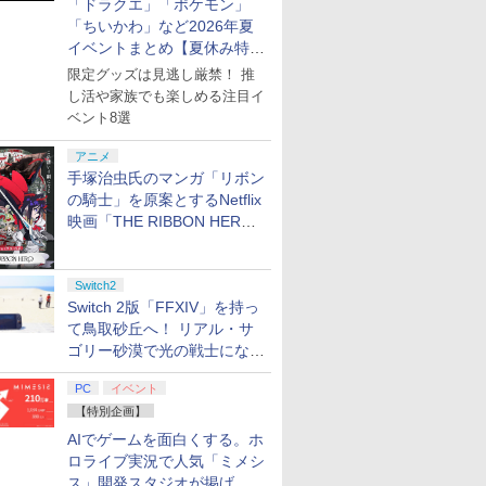
「ドラクエ」「ポケモン」
「ちいかわ」など2026年夏
イベントまとめ【夏休み特
集】
限定グッズは見逃し厳禁！ 推
し活や家族でも楽しめる注目イ
ベント8選
アニメ
手塚治虫氏のマンガ「リボン
の騎士」を原案とするNetflix
映画「THE RIBBON HERO
リボンヒーロー」本日配信開
始
Switch2
Switch 2版「FFXIV」を持っ
て鳥取砂丘へ！ リアル・サ
ゴリー砂漠で光の戦士になっ
てみた
PC
イベント
【特別企画】
7
8
9
10
AIでゲームを面白くする。ホ
ロライブ実況で人気「ミメシ
ス」開発スタジオが掲げ