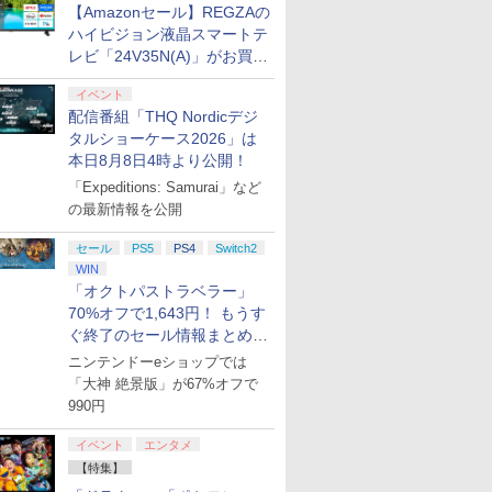
【Amazonセール】REGZAの
ハイビジョン液晶スマートテ
レビ「24V35N(A)」がお買い
得！
イベント
配信番組「THQ Nordicデジ
タルショーケース2026」は
本日8月8日4時より公開！
「Expeditions: Samurai」など
の最新情報を公開
セール
PS5
PS4
Switch2
WIN
「オクトパストラベラー」
70%オフで1,643円！ もうす
ぐ終了のセール情報まとめ
【8月8日更新】
ニンテンドーeショップでは
「大神 絶景版」が67%オフで
990円
イベント
エンタメ
【特集】