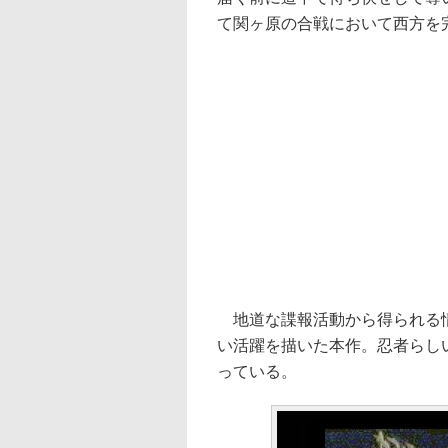
て関ヶ原の合戦において西方を
地道な諜報活動から得られる情
い活躍を描いた本作。忍者らし
っている。