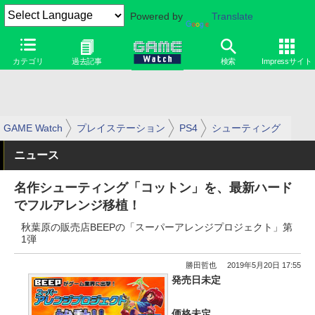
Powered by
Translate
カテゴリ
過去記事
検索
Impressサイト
GAME Watch
プレイステーション
PS4
シューティング
ニュース
名作シューティング「コットン」を、最新ハード
でフルアレンジ移植！
秋葉原の販売店BEEPの「スーパーアレンジプロジェクト」第
1弾
勝田哲也
2019年5月20日 17:55
発売日未定
価格未定