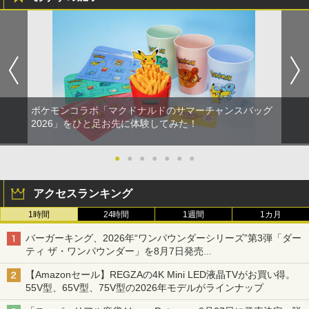
ポケモンコラボ「マクドナルドのサマーチャンスバッグ
2026」をひと足お先に体験してみた！
●
●
●
●
●
●
●
アクセスランキング
1時間
24時間
1週間
1カ月
バーガーキング、2026年“ワンパウンダーシリーズ”第3弾「ダー
ティ ザ・ワンパウンダー」を8月7日発売
「特製ガーリックマヨソース」を使用した超大型チーズバーガー
【Amazonセール】REGZAの4K Mini LED液晶TVがお買い得。
55V型、65V型、75V型の2026年モデルがラインナップ