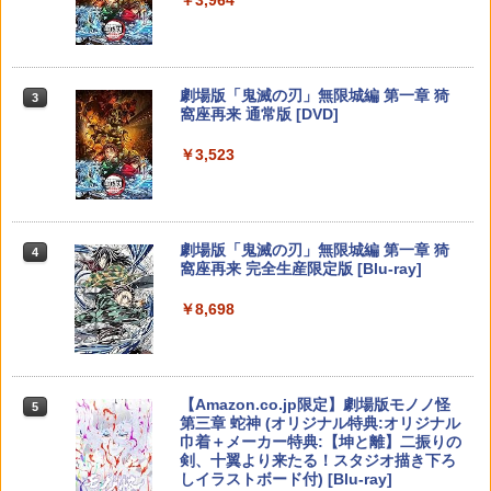
【純正品】Xbox ワイヤレス コントロー
3
Nintendo Switch 2(日本語・国内専用)
【純正品】ディスクドライブ(CFI-ZDD1
3
【K&SGAMER】2way PSポータル 専用
ラー (ロボット ホワイト)
3
￥8,044
3
￥750
J) PlayStation 5
セミハードカバー 滑り止めグリップ PS5
￥55,603
リモートプレイヤー 衝撃吸収 保護カバ
￥7,681
ー g-019
￥11,849
劇場版「鬼滅の刃」無限城編 第一章 猗
3
[メール便OK]【新品】【NS2H】ゲーム
4
窩座再来 通常版 [DVD]
￥2,480
『映画 ラブライブ！蓮ノ空女学院スクー
4
用アナログスティックカバー コリラッ
ルアイドルクラブ Bloom Garden Part
【純正品】Xbox 充電式バッテリー + US
クマ/チャイロイコグマ[在庫品]
4
￥3,523
y』(特装限定版)【Blu-ray】 [ 矢立肇 ]
【純正品】DualSense ワイヤレスコン
B-C ケーブル
ニンテンドープリペイド番号 9000円|オ
4
4
トローラー ミッドナイト ブラック(CFI-
ンラインコード版
￥750
ZCT2J01)
【特典】冒険家エリオットの千年物語 P
￥8,580
￥2,618
4
S5版(【早期購入封入特典】エリオット
￥9,000
旅立ちパック)
￥10,737
劇場版「鬼滅の刃」無限城編 第一章 猗
4
【任天堂ライセンス商品】SWITCH2用
5
窩座再来 完全生産限定版 [Blu-ray]
￥5,236
【楽天ブックス限定連動購入特典+楽天
5
キャラクターEVAポーチ for ニンテンド
ブックス限定先着特典+他】ゴールデン
【純正品】Xbox ワイヤレス コントロー
ニンテンドープリペイド番号 5000円|オ
5
ーSWITCH2『リラックマ(コリラックマ
5
￥8,698
カムイ 第十五巻(初回限定版)【Blu-ra
【純正品】DualSense ワイヤレスコン
ラー (カーボンブラック)
ンラインコード版
5
のこあくま気分)』
y】(キャラファインボード+キャスト複
トローラー(CFI-ZCT2J)
製サイン入り複製原画セット+原作者・
Farming Simulator 25 【PS5】 ELJM-3
￥8,020
5
￥5,000
￥3,938
野田サトル描き下ろし最終章OP／ED絵
0524
￥10,737
コンテ+他) [ 野田サトル ]
【Amazon.co.jp限定】劇場版モノノ怪
5
￥5,430
第三章 蛇神 (オリジナル特典:オリジナル
￥10,780
巾着＋メーカー特典:【坤と離】二振りの
剣、十翼より来たる！スタジオ描き下ろ
しイラストボード付) [Blu-ray]