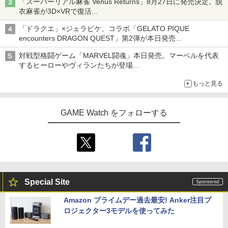
「スーパーリアル麻雀 Venus Returns」8月27日に発売決定。脱
衣麻雀が3D×VRで復活
発売から2週間は20%オフになるセールが実施
「ドラクエ」×ジェラピケ、コラボ「GELATO PIQUE
encounters DRAGON QUEST」第2弾が本日発売
アイスカップに入ったスライムやわたぼう、ベビーサタンなどが
対戦型格闘ゲーム「MARVEL闘魂」本日発売。マーベルを代表
オリジナルアートで登場
するヒーローやヴィランたちが登場
「GUILTY GEAR」などの格ゲーを手掛けるアークシステムワー
もっと見る
クスが開発
GAME Watch をフォローする
Special Site
Amazon プライムデー過去最安! Anker注目プ
ロジェクター3モデルを使ってみた