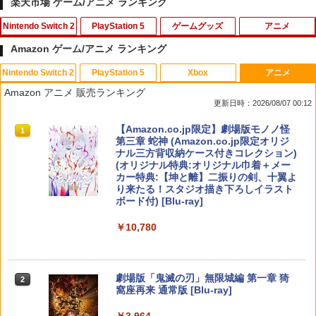
楽天市場 ゲーム/アニメ ランキング
Nintendo Switch 2
PlayStation 5
ゲームグッズ
アニメ
Amazon ゲーム/アニメ ランキング
Nintendo Switch 2
PlayStation 5
Xbox
アニメ
[メール便OK]【新品】【NS2H】ゲーム
[メール便OK]【新品】【PS5】MotoGP
【中古】 この世界の片隅に ブックレッ
1
1
1
Amazon アニメ 販売ランキング
用アナログスティックカバー リラック
24［PS5版］[在庫品]
ト付 / 片渕須直 / バンダイビジュアル [Bl
更新日時：2026/08/07 00:12
マ すやすやリラックマ[在庫品]
u-ray]【メール便送料無料】【最短翌日
配達対応】
￥920
スプラトゥーン レイダース|オンライン
PlayStation 5 デジタル・エディション
【純正品】Xbox ワイヤレス コントロー
【Amazon.co.jp限定】劇場版モノノ怪
1
1
1
1
￥750
コード版
日本語専用 Console Language: Japan
ラー + USB-C® ケーブル
第三章 蛇神 (Amazon.co.jp限定オリジ
￥1,243
ese only (CFI-2200B01)
ナル三方背収納ケース付きコレクション)
(オリジナル特典:オリジナル巾着＋メー
￥5,832
￥8,300
カー特典:【坤と離】二振りの剣、十翼よ
￥55,000
PS5 縦置きスタンド PlayStation5 / PS5
[メール便OK]【新品】【NS2H】ゲーム
2
2
り来たる！スタジオ描き下ろしイラスト
Slim / PS5 Pro 用 縦置き スタンド 円形
用アナログスティックカバー リラック
【BLU-R】超かぐや姫！ Blu-ray通常版
2
ボード付) [Blu-ray]
安定感UP ブラック ブルー シルバー グ
マ すやすやコリラックマ[在庫品]
レー ゲームアクセサリー ◇ALW-P5216
Xbox プリペイドカード 5,000円 デジタ
2
￥5,780
￥10,780
スプラトゥーン レイダース -Switch2
【メール便】 | プレーステーション プレ
Beast of Reincarnation -PS5 【特典】
ルコード 【旧 Xbox ギフトカード】 [オ
2
2
￥750
イステーション プレステ プレステ5 プレ
プロダクトコード 封入
ンラインコード]
イステーション5 スタンド 収納
￥6,455
￥7,286
￥5,000
劇場版「鬼滅の刃」無限城編 第一章 猗
￥1,380
2
[メール便OK]【新品】【NS2H】ゲーム
3
窩座再来 通常版 [Blu-ray]
「多聞くん今どっち!?」3【Blu-ray】 [
用アナログスティックカバー リラック
3
師走ゆき ]
マ/キイロイトリ[在庫品]
￥3,964