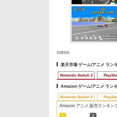
©SEGA
楽天市場 ゲーム/アニメ ラン
Nintendo Switch 2
PlaySta
Amazon ゲーム/アニメ ラン
10
10
10
10
1
1
1
1
2
2
2
2
Nintendo Switch 2
PlaySta
Amazon アニメ 販売ランキン
10
10
10
10
1
1
1
1
2
2
2
2