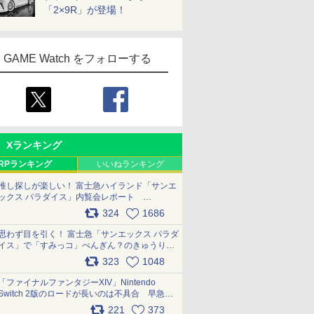
「2×9R」が登場！
GAME Watch をフォローする
Xランキング
RPランキング
いいねランキング
推し探しが楽しい！ 富士急ハイランド「サンエ
ックス パラダイス」内覧会レポート
pic.x.com/p718c0QB0k
324
1686
思わず目を引く！ 富士急「サンエックス パラダ
イス」で「すみっコ」ぺんぎん？のきゅうりド
ッグを食べてみた イラストそのままのメニュ
323
1048
ー化に挑戦。これが意外にもおいしい
pic.x.com/Kgl04hZaeg
「ファイナルファンタジーXIV」Nintendo
Switch 2版のロードが長いのは不具合 早急に
アップデートできるよう対応中
221
373