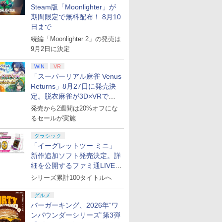
Steam版「Moonlighter」が
期間限定で無料配布！ 8月10
日まで
続編「Moonlighter 2」の発売は
9月2日に決定
WIN
VR
「スーパーリアル麻雀 Venus
Returns」8月27日に発売決
定。脱衣麻雀が3D×VRで復
活
発売から2週間は20%オフにな
るセールが実施
クラシック
「イーグレットツー ミニ」
新作追加ソフト発売決定。詳
細を公開するファミ通LIVEが
8月27日20時から配信
シリーズ累計100タイトルへ
グルメ
バーガーキング、2026年“ワ
ンパウンダーシリーズ”第3弾