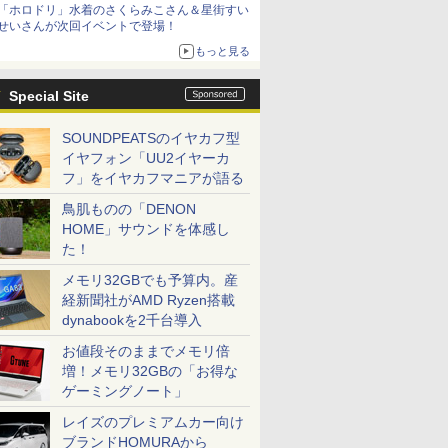
「ホロドリ」水着のさくらみこさん＆星街すい
シリーズ累計100タイトルへ
せいさんが次回イベントで登場！
もっと見る
Special Site
SOUNDPEATSのイヤカフ型
イヤフォン「UU2イヤーカ
フ」をイヤカフマニアが語る
鳥肌ものの「DENON
HOME」サウンドを体感し
た！
メモリ32GBでも予算内。産
経新聞社がAMD Ryzen搭載
dynabookを2千台導入
お値段そのままでメモリ倍
増！メモリ32GBの「お得な
ゲーミングノート」
レイズのプレミアムカー向け
ブランドHOMURAから