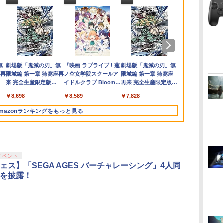
イ
ピ
イッ
ラ
【楽天ブックス限定特
Beast of
PlayVital Switch
Hot For Teacher DVD
ゼルダの伝説 ティア
【PowerA 公式スト
Switch2 120Hz対応 ポ
ミュージカル「忍たま
任天堂 【Switch2】ゼ
STRASSE SIM用 ドラ
【中古】Wii U スーパ
ミュージカル『刀剣乱
【特典】ドラ
【特典】NBA
【中古】SON
この世界の（
購入
ス
涙
典+特典】鬼滅の刃 ヒ
Reincarnation
2(2025年モデル) 対応
即納 dvd complete
ーズ オブ ザ キングダ
ア】パワーエー ソロ
ータブル ドック ドッ
乱太郎」第15弾 忍術学
ルダの伝説 ティアーズ
イビングシューズ ハイ
ーマリオメーカー セッ
舞』 ～静かなる夜半の
ストVII Reima
PS5版(【先
DualSense
くつもの）片
入
シ)
 名
ノカミ血風譚2
【PS5】
メッシュ防塵カバー 通
BOX 北米版 USA正規
ム Nintendo Switch 2
チャージングステーシ
キングステーション デ
園 学園祭【Blu-ray】 [
オブ ザ キングダム
カット 靴 レーシング
ト
寝ざめ～【Blu-ray】 [
NintendoSw
特典】10,00
コントローラー 
限定版【Blu-r
発
テン
美保
Nintendo Switch 2
気性 スイッチ2対応キ
品 全2話 全話 完全収録
Edition 【Switch2】
ョン for DualSense®
ュアルファン 最大
(ミュージカル) ]
Nintendo Switch 2
シューズ ゲーミングシ
ミュージカル『刀剣乱
(40周年スラ
ム内通貨）（
ZCT2J【川
ん ]
￥7,810
￥7,630
￥3,048
￥6,600
￥7,830
￥2,200
￥6,980
￥7,722
￥7,830
￥7,980
￥7,480
￥7,821
￥7,987
￥8,041
￥7,980
￥7,977
タ
 ポ
Edition ＋ 「無限城編
ズ防止 排熱設計 ダスト
アニメ 美少女アニメ 日
NXS-P-AXN7B
and DualSense
4K/144Hz HDMI2.1
Edition [NXS-P-
ューズ グリップ 快適
舞』 ]
ルチャーム)
コード）)
間1週間【ラ
ダ
ー
無
Nintendo Switch 2(日
【純正品】ディスクド
【純正品】Xbox ワイ
劇場版「鬼滅の刃」無
ニンテンドープリペイ
【純正品】DualSense
【純正品】Xbox 充電
『映画 ラブライブ！蓮
ニンテンドープリペイ
【純正品】DualSense
【純正品】Xbox ワイ
劇場版「鬼滅の刃」無
ニンテンドー
プレイステー
【純正品】Xbox
ヤマトよ永遠
型
第一章」キャラクター
カバー ドックに装着し
本語 英語 Hot For
Edge™ ワイヤレスコ
VRR/HDR対応
AXN7B NSW2 ゼルダ
なペダルワークを実
コ
座再
本語・国内専用)
ライブ(CFI-ZDD1J)
ヤレス コントローラー
限城編 第一章 猗窩座再
ド番号 9000円|オンラ
ワイヤレスコントロー
式バッテリー + USB-C
ノ空女学院スクールア
ド番号 5000円|オンラ
ワイヤレスコントロー
ヤレス コントローラー
限城編 第一章 猗窩座
ド番号 1000
トアチケット 10
ワイヤレス 
REBEL3199 7 
フト
パス(ステッカー二種+
たまま使用可能 保護ス
TEACHER dvd コンプ
ントローラー
PD100W 折りたたみ 多
ノデンセツ ティア-ズ
現！[ストラッセ ハン
コ
フト
PlayStation 5
(ロボット ホワイト)
来 完全生産限定版
インコード版
ラー ミッドナイト ブ
ケーブル
イドルクラブ Bloom
インコード版
ラー(CFI-ZCT2J)
(カーボンブラック)
再来 完全生産限定版
インコード版
オンラインコ
ラー Series 2
ray]
ポー
【外付先着購入特典】
リーブ 【メッシュ ブラ
リート
【PlayStation®公式ラ
機種対応 Steam Deck
オブ ザ キングダム]
コン ハンドルコントロ
￥55,603
ン
[Blu-ray]
ラック(CFI-ZCT2J01)
Garden Party』Blu-
[DVD]
Edition (ホ
ト
サイバーコネクトツー
ック】
イセンス商品】 国内2
熱対策 スタンド USB
ーラー コクピット レ
￥11,849
￥7,681
￥8,698
￥9,000
￥10,737
￥2,618
￥8,589
￥5,000
￥10,737
￥8,020
￥7,828
￥1,000
￥10,000
￥18,755
￥8,760
ray（特装限定版）
ト
制作「無限城編 第一
年保証
ポート×3 有線LANポー
ースゲーム グランツー
章」キャラクターパス
ト ◇SD009
リスモ PS4 PS5 プレス
mazonランキングをもっと見る
ゲームビジュアル ステ
テ]
ッカー)
イベント
ェス】「SEGA AGES バーチャレーシング」4人同
を披露！