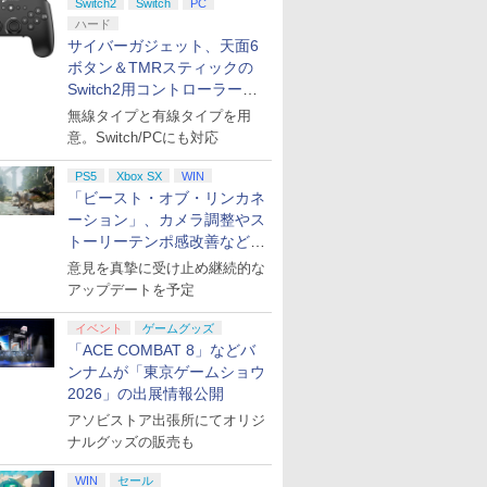
Switch2
Switch
PC
ハード
サイバーガジェット、天面6
ゴンクエ
 2K27
Y
さらにい
★エントリーでポイン
【特典】三國志14 with
【中古】KONAMI
「多聞くん今どっ
【特典】NBA 2K27
日本マイクロソフト
脳遊記 【 頭の体操 脳
進撃の巨人 OAD
Nintendo Switch 2 ゼ
【特典】ACE
【新品】1週間以内発
劇場版「鬼滅の刃」無
ファイアー
【特典】EA
[Switch 
【楽天ブッ
ボタン＆TMRスティックの
gined
着購入封入
 ワイヤレス
隅に 特装
ト5倍★[09月17日発売
パワーアップキット
pop'n music専用コン
ち!?」3【Blu-ray】 [
Switch2版(【先着購入
【特典付】【PS5】
トレ 脳のトレーニング
Archive【Blu-ray】 [
ノブレイド3 Nintendo
COMBAT 8: WINGS
送 PlayStation5 HD
限城編 第一章 猗窩座
万紫千紅
FC 27 P
ケモン エ
着特典】ヒ
Switch2用コントローラーを9
itch2版
0VC（ゲー
CFI-
ay】 [ の
予約][ニンテンドース
Complete Edition
トローラ コンパクトモ
師走ゆき ]
封入特典】
Fable [ELJM-30990
脳活グッズ 麻雀 将棋
諫山創 ]
Switch 2 Edition[任天
OF THEVE(【早期購入
カメラ PS5
再来(完全生産限定版)
購入封入特
ンパス（ダ
イク -Divis
￥8,970
イムアクリ
DLC引換
崎】保証期
イッチ2ソフト] 空の軌
PS5版(【早期購入封入
デル BF014【大宮東
10,001VC（ゲーム内通
PS5 フェイブル]
囲碁 競走馬育成 RPG
堂]【送料無料】《12月
封入特典】DLC)
【Blu-ray】 [ 吾峠呼世
換コード)
版）※3,2
Battle- 11
月下旬発売！
無線タイプと有線タイプを用
￥7,999
￥8,228
￥8,980
￥8,044
￥8,041
￥8,320
￥9,168
￥8,169
￥8,800
￥8,321
￥19,998
￥8,690
￥8,329
￥4,400
￥9,000
ンクA】
跡 ザ セカンド 通常版
特典】シナリオ「覇気
口】保証期間1週間【ラ
貨）（DLC引換コー
ソフト不要 名作ゲーム
予約》
晴 ]
でご利用可
≪Final D
意。Switch/PCにも対応
プリペイ
ション ス
 Elite
に
ニンテンドープリペイ
【PS5】進撃の巨人３
【国内正規品】
【Amazon.co.jp限
ニンテンドープリペイ
PlayStation 5 デジタ
Xbox プリペイドカー
【Amazon.co.jp限
ニンテンドープリペイ
プレイステーション ス
GameSir G7 HE 有線
宮﨑駿監督作品集
マリオカー
プレイステ
HyperX Cl
ヤマトよ永
[NXS-P-BTWMC] *予約
雄心」)
ンクC】
ド）)
のうゆうき テレビゲー
TRIGGER
円|オンラ
,000円|
コントロー
[Blu-
ド番号 500円|オンライ
【メーカー特典あり】
Thrustmaster スラス
定】劇場版「僕の心の
ド番号 2000円|オンラ
ル・エディション 日本
ド 2,000円 デジタルコ
定】ラブライブ！スー
ド番号 3000円|オンラ
トアチケット 15,000円
ゲームコントローラー
[Blu-ray]
-Switch2
トアチケット 
Gladiate
REBEL3199
特典付
ム TVゲーム 】
ついたれ本舗
PS5
Xbox SX
WIN
ード版
 Core
ンコード版
【早期購入特典】「キ
トマスター TH8S シフ
ヤバイやつ」 Blu-
インコード版
語専用 (CFI-2200B01)
ード 【旧 Xbox ギフト
パースター!! Liella!
インコード版
|オンラインコード版
XBOX Series X|S
オンライン
イセンス 
ray]
ray】(ク
￥47,233
￥8,564
「ビースト・オブ・リンカネ
ワイト)
ャラクターエディット
ター - PC、PS4、
ray（Amazon.co.jp特
+ ディスクドライブ
カード】 [オンライン
7th LoveLive! ～Fly!
XBOX One Windows
コントロー
セット(MA
￥500
￥9,680
￥14,141
￥8,800
￥2,000
￥66,849
￥2,000
￥27,500
￥3,000
￥15,000
￥6,799
￥3,000
￥4,482
￥8,760
パーツ：自由の翼パー
PS5、PS5 Pro、Xbox
典：Blu-rayスリーブケ
(CFI-ZDD1J) セット
コード]
MUSIC WORLD♪～
10/11用 PCコントロー
日本正規代
ーション」、カメラ調整やス
TRIGGER
カー」DLC 同梱
One、Xbox Series X|S
ース） [Blu-ray]
Blu-ray BOX - Liella!
ラーゲームパッド ホー
6L366AA
ついたれ本舗
トーリーテンポ感改善などの
対応の高精度 H パター
(ビジュアルシート11枚
ル効果スティック付き
プノシスマ
アプデを1週間以内に実施
意見を真摯に受け止め継続的な
ン シフター
セット付き)
ビデオゲームコントロ
Division R
アップデートを予定
ーラー（ブラック）
イベント
ゲームグッズ
「ACE COMBAT 8」などバ
ンナムが「東京ゲームショウ
2026」の出展情報公開
アソビストア出張所にてオリジ
ナルグッズの販売も
WIN
セール