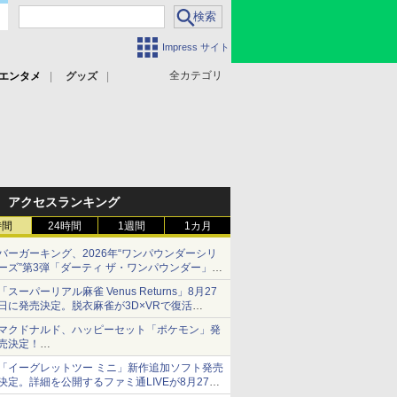
Impress サイト
全カテゴリ
エンタメ
グッズ
アクセスランキング
時間
24時間
1週間
1カ月
バーガーキング、2026年“ワンパウンダーシリ
ーズ”第3弾「ダーティ ザ・ワンパウンダー」を
8月7日発売
「スーパーリアル麻雀 Venus Returns」8月27
「特製ガーリックマヨソース」を使用した超大
日に発売決定。脱衣麻雀が3D×VRで復活
型チーズバーガー
発売から2週間は20%オフになるセールが実施
マクドナルド、ハッピーセット「ポケモン」発
売決定！
ポケモン30周年記念で30匹が大集合
「イーグレットツー ミニ」新作追加ソフト発売
決定。詳細を公開するファミ通LIVEが8月27日
20時から配信