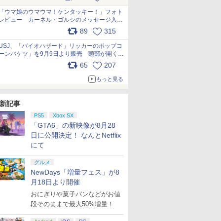
pic.x.com/s9S3nRCAGa
「ウマ娘のウマウマ！ケンタッキー！」フォト
レビュー カーネル・ゴルシのメッセージ入り
パッケージや描き下ろしトレカなどが登場
89
315
pic.x.com/PjnkR9vkXl
USJ、「バイオハザード」リッカーのポップコ
ーンバケツ」を9月9日より販売 頭部が開く仕
組み。味は恐怖を堪のう「味噌フレーバー」
65
207
pic.x.com/81MuXGahVM
もっと見る
新記事
PS5
Xbox SX
「GTA6」の新映像が8月28
日に公開決定！ なんとNetflix
にて
グルメ
NewDays「増量フェス」が8
月18日より開催
おにぎりや菓子パンなどがお値
段そのままで最大50%増量！