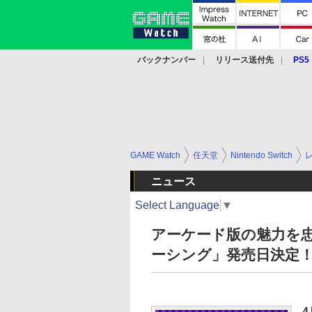
バックナンバー
リリース送付先
PS5
モバイル
eスポーツ
クラウド
PS
GAME Watch
任天堂
Nintendo Switch
ニュース
Select Language
▼
アーケード版の魅力を忠実
ーシング」発売日決定
4