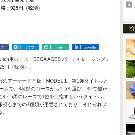
価格：925円（税別）
ェア
はてブ
note
LinkedIn
witch用レース「SEGA AGES バーチャレーシング」
25円（税別）。
アーケード基板「MODEL 1」第1弾タイトルと
ゲームで、3種類のコースから1つを選び、3Dで描か
て4～5周のレースで1位を目指すというタイトル。
瞰視点までの4種類が用意されており、それぞれプ
る。