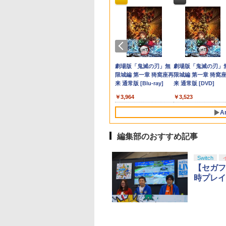
tendo Switch 2 ゼ
典】ACE
品】1週間以内発
版「鬼滅の刃」無
ファイアーエムブレム
【特典】EA SPORTS
[Switch 2] ぽこ あ ポ
【楽天ブックス限定先
Nintendo Switch 2 ド
【特典】Marvel’s
【中古】サカつく2002
【中古】【Blu−ray】
【特典】超新時空ゲ
【特典】プロ野球ス
Switch2 ケース ス
劇場版 転生したらス
レイド3 Nintendo
BAT 8: WINGS
layStation5 HD
編 第一章 猗窩座
万紫千紅
FC 27 PS5版(【先着
ケモン エキスパンショ
着特典】ヒプノシスマ
ンキーコング バナンザ
Wolverine(【早期購入
J.LEAGUEプロサッカ
君の名は。 スタンダ
ム ネプテューヌ∞
リッツ2026(【早期
チ2 Nintendo 対応 
イムだった件 蒼海の
tch 2 Edition[任天
 THEVE(【早期購入
ラ PS5
(完全生産限定版)
購入封入特典】DLC引
ンパス（ダウンロード
イク -Division Rap
スイッチ2 ゲームソフ
封入特典】DLC)
ークラブをつくろう!
ード・エディション
Switch2版(【早期購
封入特典】DLCチラ
イッチ スイッチツー
編 (Blu-ray通常版)
￥8,970
【送料無料】《12月
特典】DLC)
u-ray】 [ 吾峠呼世
換コード)
版）※3,200ポイントま
Battle- 11th LIVE
ト 新品 ゲーム パッケ
シール付 / 新海誠【監
外付特典】【DLC】
入れ かわいい ニン
【Blu-ray】 [ 岡咲
800
321
,998
690
￥8,329
￥4,400
￥9,000
￥7,535
￥7,620
￥418
￥980
￥7,722
￥7,626
￥1,300
￥4,976
》
でご利用可
≪Final D.R.B≫ MAD
ージ版
督】
売記念グッズ付きス
ドースイッチ カバー
]
テンドープリペイ
イステーション ス
eSir G7 HE 有線
駿監督作品集
マリオカート ワールド
プレイステーション ス
HyperX Clutch
ヤマトよ永遠に
スプラトゥーン レイダ
PlayStation 5 デジタ
【純正品】Xbox ワイ
劇場版「鬼滅の刃」無
スプラトゥーン レイ
Beast of
Xbox プリペイドカ
劇場版「鬼滅の刃」
TRIGGER CREW ＆ ど
ートダッシュセット)
ーチ switch Lite 新
号 3000円|オンラ
チケット 15,000円
ムコントローラー
-ray]
-Switch2
トアチケット 3,000円|
Gladiate Xbox公式ラ
REBEL3199 6 [Blu-
ース|オンラインコード
ル・エディション 日本
ヤレス コントローラー
限城編 第一章 猗窩座再
ース -Switch2
Reincarnation -PS5
ド 5,000円 デジタル
限城編 第一章 猗窩
ついたれ本舗【Blu-
本体 ジョイコン ソ
コード版
ンラインコード版
X Series X|S
オンラインコード版
イセンス ゲーミング
ray]
版
語専用 Console
+ USB-C® ケーブル
来 通常版 [Blu-ray]
【特典】プロダクト
ード 【旧 Xbox ギ
来 通常版 [DVD]
ray】(クリアトレカ2枚
ケーブル 収納可能 
,233
￥8,564
￥6,455
X One Windows
コントローラー 有線
Language: Japanese
ード 封入
カード】 [オンライ
セット(MAD
チ クリスマス ギフ
000
,000
799
￥3,000
￥4,482
￥8,760
￥5,832
￥55,000
￥8,300
￥3,964
￥7,286
￥5,000
￥3,523
/11用 PCコントロー
日本正規代理店品
only (CFI-2200B01)
コード]
TRIGGER CREW ＆ ど
クリスマス プレゼン
ゲームパッド ホー
6L366AA
ついたれ本舗柄)) [ ヒ
送料無料
A
果スティック付き
プノシスマイクー
オゲームコントロ
Division Rap Battle- ]
ー（ブラック）
編集部のおすすめ記事
Switch
【セガフ
時プレイ