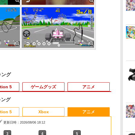
キング
tion 5
ゲームグッズ
アニメ
キング
3
3
3
3
4
4
4
4
5
5
5
5
6
6
6
6
tion 5
Xbox
アニメ
グ
更新日時：2026/08/06 18:12
3
3
3
3
4
4
4
4
5
5
5
5
6
6
6
6