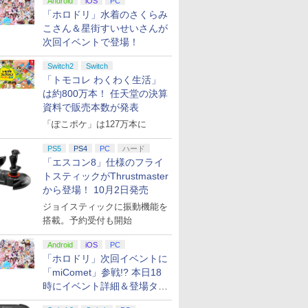
Android
iOS
PC
「ホロドリ」水着のさくらみ
こさん＆星街すいせいさんが
次回イベントで登場！
Switch2
Switch
「トモコレ わくわく生活」
は約800万本！ 任天堂の決算
資料で販売本数が発表
「ぽこポケ」は127万本に
PS5
PS4
PC
ハード
「エスコン8」仕様のフライ
トスティックがThrustmaster
から登場！ 10月2日発売
ジョイスティックに振動機能を
搭載。予約受付も開始
Android
iOS
PC
7
7
7
7
8
8
8
8
9
9
9
9
10
10
10
10
「ホロドリ」次回イベントに
「miComet」参戦!? 本日18
時にイベント詳細＆登場タレ
ント公開
7
7
7
7
8
8
8
8
9
9
9
9
10
10
10
10