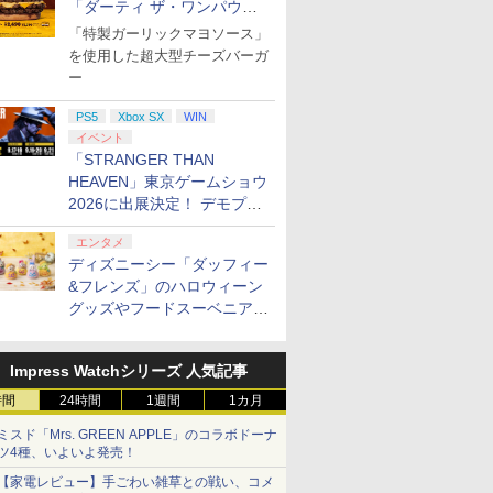
「ダーティ ザ・ワンパウン
ダー」を8月7日発売
「特製ガーリックマヨソース」
を使用した超大型チーズバーガ
ー
PS5
Xbox SX
WIN
イベント
「STRANGER THAN
HEAVEN」東京ゲームショウ
2026に出展決定！ デモプレ
イや体験型展示も
エンタメ
ディズニーシー「ダッフィー
&フレンズ」のハロウィーン
グッズやフードスーベニアが
8月25日より発売
Impress Watchシリーズ 人気記事
時間
24時間
1週間
1カ月
ミスド「Mrs. GREEN APPLE」のコラボドーナ
ツ4種、いよいよ発売！
【家電レビュー】手ごわい雑草との戦い、コメ