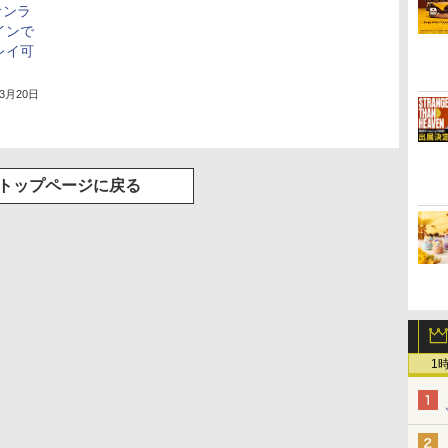
オンラ
インで
レイ可
年3月20日
トップページに戻る
1