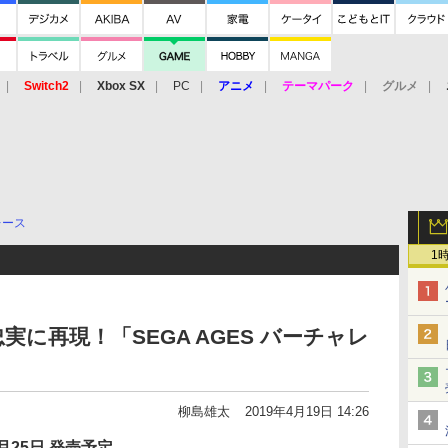
Switch2
Xbox SX
PC
アニメ
テーマパーク
グルメ
 Vita
3DS
アーケード
VR
レース
1
に再現！「SEGA AGES バーチャレ
！
柳島雄太
2019年4月19日 14:26
月25日 発売予定