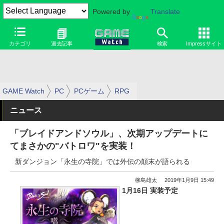
Powered by
Translate
カテゴリ
過去記事
検索
Impressサイト
GAME Watch
PC
PCゲーム
RPG
ニュース
「ブレイドアンドソウル」、次期アップデートに
てまさかの"バトロワ"を実装！
新ダンジョン「永生の寺院」では外伝の顛末が語られる
柳島雄太
2019年1月9日 15:49
1月16日 実装予定