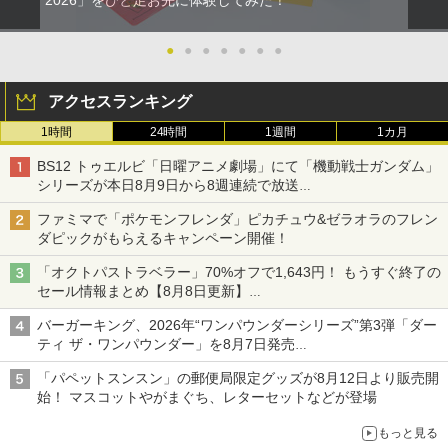
2026」をひと足お先に体験してみた！
●
●
●
●
●
●
●
アクセスランキング
1時間
24時間
1週間
1カ月
BS12 トゥエルビ「日曜アニメ劇場」にて「機動戦士ガンダム」
シリーズが本日8月9日から8週連続で放送
初回は「機動戦士ガンダム【HDリマスター版】」
ファミマで「ポケモンフレンダ」ピカチュウ&ゼラオラのフレン
ダピックがもらえるキャンペーン開催！
「オクトパストラベラー」70%オフで1,643円！ もうすぐ終了の
セール情報まとめ【8月8日更新】
ニンテンドーeショップでは「大神 絶景版」が67%オフで990円
バーガーキング、2026年“ワンパウンダーシリーズ”第3弾「ダー
ティ ザ・ワンパウンダー」を8月7日発売
「特製ガーリックマヨソース」を使用した超大型チーズバーガー
「パペットスンスン」の郵便局限定グッズが8月12日より販売開
始！ マスコットやがまぐち、レターセットなどが登場
もっと見る