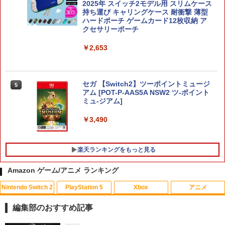
2025年 スイッチ2モデル用 スリムケース
持ち運び キャリングケース 耐衝撃 薄型
ハードポーチ ゲームカード12枚収納 ア
クセサリーポーチ
￥2,653
セガ 【Switch2】ツーポイントミュージ
5
アム [POT-P-AAS5A NSW2 ツ-ポイント
ミュ-ジアム]
￥3,490
楽天ランキングをもっと見る
Amazon ゲーム/アニメ ランキング
Nintendo Switch 2
PlayStation 5
Xbox
アニメ
【楽天ブックス限定特典+特典】空の軌
【中古】【Blu−ray】プリンセスコネク
1
1
跡 the 2nd PS5版(DLCチラシ：NEOブ
ト！Re：Dive 2 / アニメ
編集部のおすすめ記事
レイサー・アガット+【早期購入外付特
典】DLCチラシ)
￥320