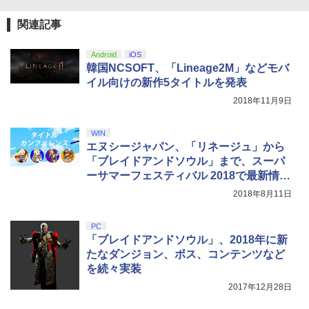
ZCT2J01)
tation5／Windows PC[在庫品]
￥9,000
関連記事
￥10,737
￥14,660
劇場版「鬼滅の刃」無限城編 第一章 猗
4
Re:ゼロから始める異世界生活 4th seas
5
窩座再来 完全生産限定版 [Blu-ray]
on 3【Blu-ray】 [ 長月達平 ]
【国内正規品】Thrustmaster スラスト
5
Android
iOS
マスター TH8S シフター - PC、PS4、P
ニンテンドープリペイド番号 5000円|オ
韓国NCSOFT、「Lineage2M」などモバ
5
￥8,698
【純正品】DualSense ワイヤレスコン
S5、PS5 Pro、Xbox One、Xbox Serie
￥7,821
ンラインコード版
5
アストロボット
5
イル向けの新作5タイトルを発表
トローラー(CFI-ZCT2J)
s X|S 対応の高精度 H パターン シフター
2018年11月9日
￥5,000
￥4,968
￥10,737
￥14,141
『映画 ラブライブ！蓮ノ空女学院スクー
5
WIN
ルアイドルクラブ Bloom Garden Part
エヌシージャパン、「リネージュ」から
y』Blu-ray（特装限定版）
「ブレイドアンドソウル」まで、スーパ
ーサマーフェスティバル 2018で最新情報
￥8,589
を一挙蔵出し
2018年8月11日
PC
「ブレイドアンドソウル」、2018年に新
たなダンジョン、ボス、コンテンツなど
を続々実装
2017年12月28日