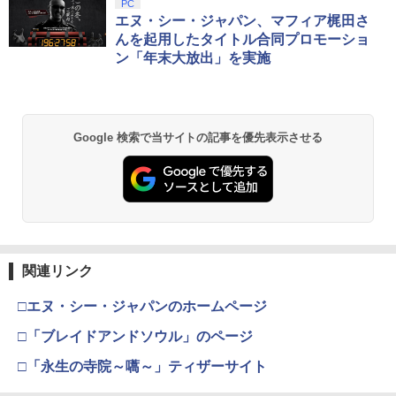
スプラトゥーン レイダース|オンライン
PlayStation 5 デジタル・エディション
【純正品】Xbox ワイヤレス コントロー
劇場版「鬼滅の刃」無限城編 第一章 猗
PC
1
1
1
1
コード版
日本語専用 Console Language: Japan
ラー + USB-C® ケーブル
窩座再来 通常版 [Blu-ray]
エヌ・シー・ジャパン、マフィア梶田さ
￥7,480
ese only (CFI-2200B01)
んを起用したタイトル合同プロモーショ
￥5,832
￥8,300
￥3,982
ン「年末大放出」を実施
￥55,000
【中古】【Blu−ray】プリンセスコネク
2
ト！Re：Dive 3 / アニメ
【特典】グランド・セフト・オートVI
2
(コードインボックス版、配送日：2026
【純正品】Xbox ワイヤレス コントロー
年11月12日、プレイ開始日：2026年11
￥430
2
スプラトゥーン レイダース -Switch2
劇場版「鬼滅の刃」無限城編 第一章 猗
Beast of Reincarnation -PS5 【特典】
ラー (ロボット ホワイト)
2
2
月19日)(【初回購入封入特典】ヴィンテ
2
Google 検索で当サイトの記事を優先表示させる
窩座再来 通常版 [DVD]
プロダクトコード 封入
ージ・バイスシティパック)
￥6,449
￥7,681
￥3,523
￥7,286
￥8,329
【中古】【Blu−ray】プリンセスコネク
3
ト！Re：Dive 1 / アニメ
【純正品】Xbox ワイヤレス コントロー
3
ラー (カーボンブラック)
￥485
ソニー・インタラクティブエンタテイン
3
Nintendo Switch 2(日本語・国内専用)
【Amazon.co.jp限定】劇場版モノノ怪
【純正品】ディスクドライブ(CFI-ZDD1
3
3
3
メント 【PS5】ディスクドライブ [CFI-Z
第三章 蛇神 (Amazon.co.jp限定オリジ
J) PlayStation 5
関連リンク
DD1J PS5 ディスクドライブ]
￥8,020
ナル三方背収納ケース付きコレクション)
￥56,068
(オリジナル特典:オリジナル巾着＋メー
￥11,849
□エヌ・シー・ジャパンのホームページ
￥11,980
カー特典:【坤と離】二振りの剣、十翼よ
劇場版「鬼滅の刃」無限城編 第一章 猗
4
り来たる！スタジオ描き下ろしイラスト
窩座再来(通常版)【Blu-ray】 [ 吾峠呼世
□「ブレイドアンドソウル」のページ
【純正品】Xbox 充電式バッテリー + US
4
ボード付) [Blu-ray]
晴 ]
B-C ケーブル
□「永生の寺院～嚆～」ティザーサイト
【純正品】DualSense ワイヤレスコン
ニンテンドープリペイド番号 9000円|オ
4
【新品】【PS5HD】NOLVA Mechanical
4
4
￥10,780
トローラー ミッドナイト ブラック(CFI-
￥3,960
ンラインコード版
All-Button ArcadeController for PlayS
￥2,618