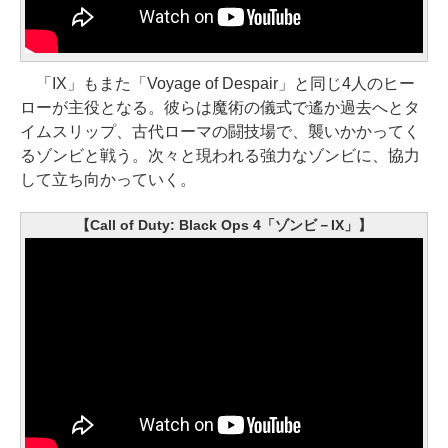
「IX」もまた「Voyage of Despair」と同じ4人のヒー
ローが主役となる。彼らは魔術の儀式で遙か過去へとタ
イムスリップ、古代ローマの闘技場で、襲いかかってく
るゾンビと戦う。次々と現われる強力なゾンビに、協力
して立ち向かっていく。
【Call of Duty: Black Ops 4「ゾンビ－IX」】