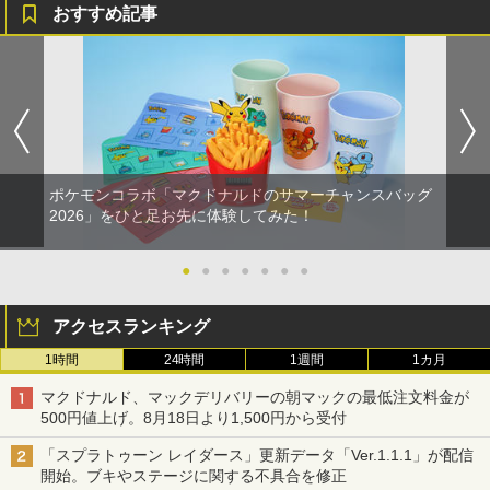
おすすめ記事
ポケモンコラボ「マクドナルドのサマーチャンスバッグ
2026」をひと足お先に体験してみた！
●
●
●
●
●
●
●
アクセスランキング
1時間
24時間
1週間
1カ月
マクドナルド、マックデリバリーの朝マックの最低注文料金が
500円値上げ。8月18日より1,500円から受付
「スプラトゥーン レイダース」更新データ「Ver.1.1.1」が配信
開始。ブキやステージに関する不具合を修正