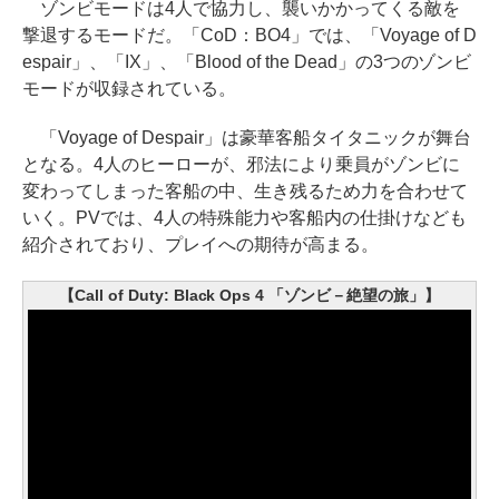
ゾンビモードは4人で協力し、襲いかかってくる敵を
撃退するモードだ。「CoD：BO4」では、「Voyage of D
espair」、「IX」、「Blood of the Dead」の3つのゾンビ
モードが収録されている。
「Voyage of Despair」は豪華客船タイタニックが舞台
となる。4人のヒーローが、邪法により乗員がゾンビに
変わってしまった客船の中、生き残るため力を合わせて
いく。PVでは、4人の特殊能力や客船内の仕掛けなども
紹介されており、プレイへの期待が高まる。
【Call of Duty: Black Ops 4 「ゾンビ－絶望の旅」】