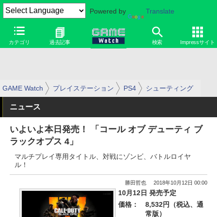
Powered by
Translate
カテゴリ
過去記事
検索
Impressサイト
GAME Watch
プレイステーション
PS4
シューティング
ニュース
いよいよ本日発売！ 「コール オブ デューティ ブ
ラックオプス 4」
マルチプレイ専用タイトル、対戦にゾンビ、バトルロイヤ
ル！
勝田哲也
2018年10月12日 00:00
10月12日 発売予定
価格：
8,532円（税込、通
常版）