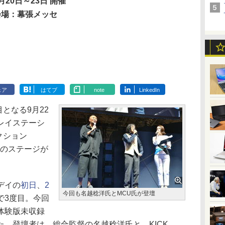
月20日～23日 開催
会場：幕張メッセ
ェア
はてブ
note
LinkedIn
となる9月22
レイステーシ
クション
言」のステージが
デイの
初日
、
2
今回も名越稔洋氏とMCU氏が登壇
で3度目。今回
体験版未収録
。登壇者は、総合監督の名越稔洋氏と、KICK