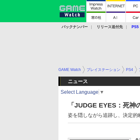
バックナンバー
リリース送付先
PS5
モバイル
eスポーツ
クラウド
PS
GAME Watch
プレイステーション
PS4
ニュース
Select Language
▼
「JUDGE EYES：
姿を隠しながら追跡し、決定的