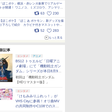
「ぽこポケ」横浜・赤レンガ倉庫でリアルゲー
トが開通！ ワニノコ、ミズゴロウ、アシマリ登
場シーンをレポート pic.x.com/LDgEByVl6D
63
230
【ぽこポケ】「ぽこ あ ポケモン」新グッズを撮
り下ろしで紹介 カラビナ付きマスコットやス
クエアポーチが仲間入り
52
283
pic.x.com/XmVAgBxaW5
もっと見る
新記事
エンタメ
アニメ
BS12 トゥエルビ「日曜アニ
メ劇場」にて「機動戦士ガン
ダム」シリーズが本日8月9日
から8週連続で放送
初回は「機動戦士ガンダム
【HDリマスター版】」
エンタメ
「けもみみりふれっ！」が
VHS Cityに参画！オリ曲MV
の共同制作やC108でのスペ
シャルコラボ広告を掲出