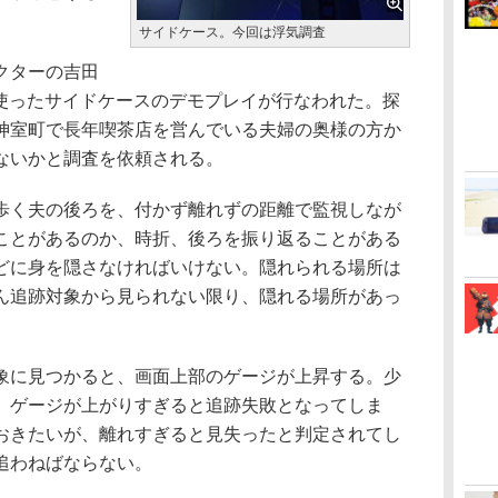
サイドケース。今回は浮気調査
クターの吉田
を使ったサイドケースのデモプレイが行なわれた。探
神室町で長年喫茶店を営んでいる夫婦の奥様の方か
ないかと調査を依頼される。
く夫の後ろを、付かず離れずの距離で監視しなが
ことがあるのか、時折、後ろを振り返ることがある
どに身を隠さなければいけない。隠れられる場所は
ん追跡対象から見られない限り、隠れる場所があっ
に見つかると、画面上部のゲージが上昇する。少
、ゲージが上がりすぎると追跡失敗となってしま
おきたいが、離れすぎると見失ったと判定されてし
追わねばならない。