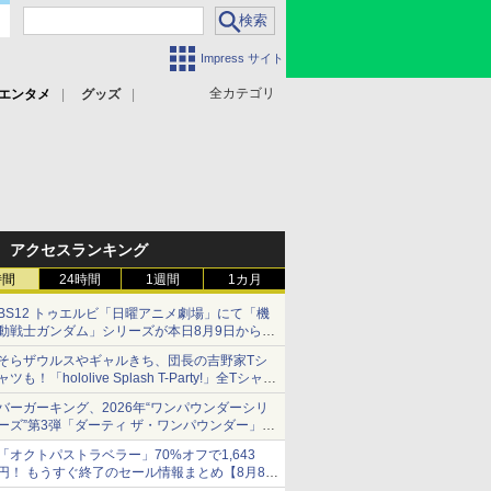
Impress サイト
全カテゴリ
エンタメ
グッズ
アクセスランキング
時間
24時間
1週間
1カ月
BS12 トゥエルビ「日曜アニメ劇場」にて「機
動戦士ガンダム」シリーズが本日8月9日から8
週連続で放送
そらザウルスやギャルきち、団長の吉野家Tシ
初回は「機動戦士ガンダム【HDリマスター
ャツも！「hololive Splash T-Party!」全Tシャツ
版】」
ラインナップ公開＆オンライン販売開始
バーガーキング、2026年“ワンパウンダーシリ
ーズ”第3弾「ダーティ ザ・ワンパウンダー」を
8月7日発売
「オクトパストラベラー」70%オフで1,643
「特製ガーリックマヨソース」を使用した超大
円！ もうすぐ終了のセール情報まとめ【8月8日
型チーズバーガー
更新】