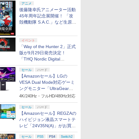
アニメ
後藤隆幸氏アニメーター活動
45年周年記念展開催！ 「攻
殻機動隊 S.A.C.」など生原
画、総作画監督修正が展示
イベント
「Way of the Hunter 2」正式
版が9月29日発売決定！
「THQ Nordic Digital
Showcase 2026」まとめ
セール
ハード
【Amazonセール】LGの
VESA Dual Mode対応ゲーミ
ングモニター「UltraGear
27G850A-B」がお買い得！
4K/240Hz・フルHD/480Hz対応
セール
ハード
【Amazonセール】REGZAの
ハイビジョン液晶スマートテ
レビ「24V35N(A)」がお買い
得！
セール
PS5
PS4
Switch2