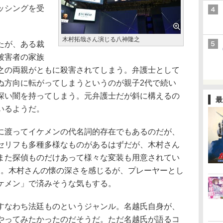
ッシングを受
。
木村拓哉さん演じる八神隆之
たが、ある裁
被害者の家族
之の両親がともに殺害されてしまう。弁護士として
ぬ方向に転がってしまうというのが親子2代で続い
深い闇を持ってしまう。元弁護士だが斜に構えるの
最
いるようだ。
渡ってイケメンの代名詞的存在でもあるのだが、
セリフも多種多様なものがあるはずだが、木村さん
また探偵ものだけあって様々な変装も用意されてい
う。木村さんの懐の深さを感じるが、プレーヤーとし
ケメン」で済みそうな気もする。
なわち法廷ものというジャンル。名越氏自身が、
やってみたかったのだそうだ。ただ名越氏が語るコ