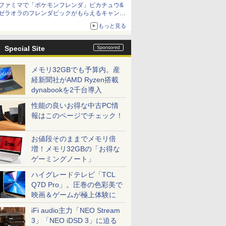
ファミマで「ポケモンフレンダ」ピカチュウ&
ニンテンドーeショップでは「大神 絶景版」が
ゼラオラのフレンダピックがもらえるキャンペ
67%オフで990円
ーン開催！
もっと見る
Special Site
メモリ32GBでも予算内。産
経新聞社がAMD Ryzen搭載
dynabookを2千台導入
性能の良いお得な中古PC情
報はこのページでチェック！
お値段そのままでメモリ倍
増！メモリ32GBの「お得な
ゲーミングノート」
ハイグレードテレビ「TCL
Q7D Pro」。圧巻の色彩美で
映画＆ゲームが極上体験に
iFi audio主力「NEO Stream
3」「NEO iDSD 3」に迫る