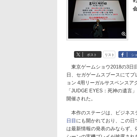
9
ポスト
リスト
シ
東京ゲームショウ2018の3日目
日、セガゲームスブースにてプ
ョン 4用リーガルサスペンスア
「JUDGE EYES：死神の遺
開催された。
本作のステージは、ビジネス
日目
にも開かれており、この日
は最新情報の発表のみならず、
シーンの実機プレイが披露された