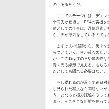
のもあるそうだ。
ここでステージには、ディレ
幸司氏が登壇し、PS4の実機
偵としての仕事は、浮気調査。
ら、夫が浮気をしているのでは
まずは夫の追跡から。街中を歩
らついていく。何か後ろめたい
が、この時は道の角や障害物な
青く光る線形で見える。もちろ
たとしても隠れる必要はない。
もし隠れるのが遅くて追跡対象
し見られた程度なら問題ないが
う。となると極力距離を取って
まう。そこそこな距離を保って