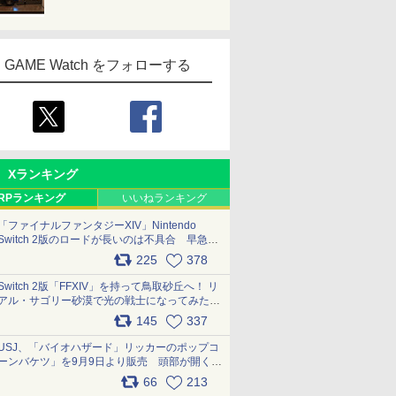
GAME Watch をフォローする
Xランキング
RPランキング
いいねランキング
「ファイナルファンタジーXIV」Nintendo
Switch 2版のロードが長いのは不具合 早急に
アップデートできるよう対応中
225
378
pic.x.com/s9S3nRCAGa
Switch 2版「FFXIV」を持って鳥取砂丘へ！ リ
アル・サゴリー砂漠で光の戦士になってみた
pic.x.com/qyOfL2uv1n
145
337
USJ、「バイオハザード」リッカーのポップコ
ーンバケツ」を9月9日より販売 頭部が開く仕
組み。味は恐怖を堪のう「味噌フレーバー」
66
213
pic.x.com/81MuXGahVM