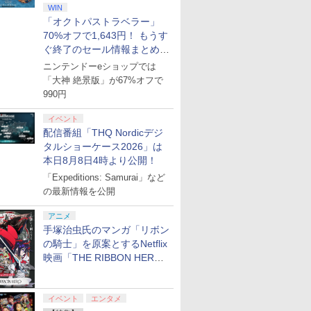
WIN
「オクトパストラベラー」
70%オフで1,643円！ もうす
ぐ終了のセール情報まとめ
【8月8日更新】
ニンテンドーeショップでは
「大神 絶景版」が67%オフで
990円
イベント
配信番組「THQ Nordicデジ
タルショーケース2026」は
本日8月8日4時より公開！
「Expeditions: Samurai」など
の最新情報を公開
アニメ
手塚治虫氏のマンガ「リボン
の騎士」を原案とするNetflix
映画「THE RIBBON HERO
リボンヒーロー」本日配信開
始
イベント
エンタメ