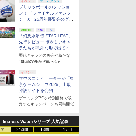
イベント
ゲームグッズ
ブリッツボールのクッショ
ン！ 「ファイナルファンタ
ジーX」25周年展覧会のグッ
ズ情報が公開
Android
iOS
PC
「幻想水滸伝 STAR LEAP」
先行レビュー 懐かしいキャ
ラたちが意外な形で出てくる
シリーズ完全新作！
歴代キャラとの再会や新たな
108星の物語が描かれる
イベント
マウスコンピューターが「東
京ゲームショウ2026」出展
特設サイトを公開
ゲーミングPCを特別価格で販
売するキャンペーンも同時開催
Impress Watchシリーズ 人気記事
時間
24時間
1週間
1カ月