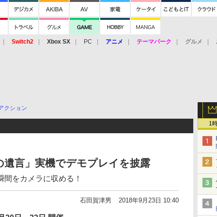
Switch2
Xbox SX
PC
アニメ
テーマパーク
グルメ
 Vita
3DS
アーケード
VR
アクション
1
死神の遺言」実機でデモプレイを披露
瞬間をカメラに収める！
石田賀津男
2018年9月23日 10:40