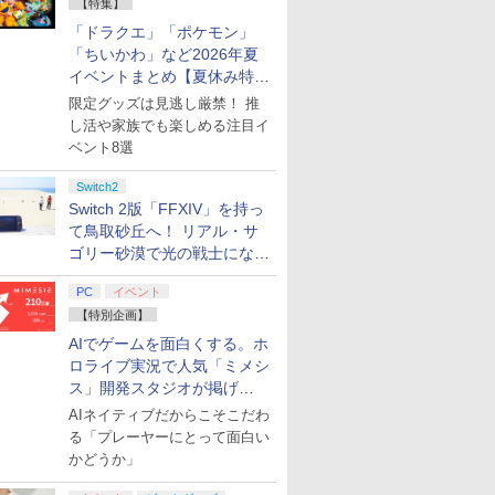
【特集】
「ドラクエ」「ポケモン」
「ちいかわ」など2026年夏
イベントまとめ【夏休み特
集】
限定グッズは見逃し厳禁！ 推
し活や家族でも楽しめる注目イ
ベント8選
Switch2
Switch 2版「FFXIV」を持っ
て鳥取砂丘へ！ リアル・サ
ゴリー砂漠で光の戦士になっ
てみた
PC
イベント
【特別企画】
AIでゲームを面白くする。ホ
ロライブ実況で人気「ミメシ
ス」開発スタジオが掲げ
る“AI活用の信念”とは？【講
AIネイティブだからこそこだわ
演レポート】
る「プレーヤーにとって面白い
かどうか」